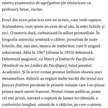
ratarea examenului de
agrégation
(de titularizare ca
profesor), brusc, exclus.
Eroul din acest prim text este un ucenic, care vede ruptura.
Scufundarea, cum spune un erou de-al său, în mări lichide și
reci. O materie dură, carbonizată în mîluri primordiale. În
biografia autorului urmează o cădere, jurnalism de toate
felurile, dar, mai ales, munca de traducător, care îi asigură
subzistența. Abia în 1967 (sîntem în 1953) debutează.
Debutează magistral, cu
Vineri și limburile Pacificului
(Vendredi ou les Limbes du Pacifique)
, luînd premiul
Academiei. Și în acest roman premiat întîlnim obsesia unei
metamorfoze. Editorii au regăsit multe bucăți din textul
Les
fausses fenêtres
presărate în primele romane care l-au plasat
printre marii autori francezi. Primul roman publicat, poate
cel mai prizat, narează o ruptură de lumea occidentală, a
confortului burghez, urmată de o rătăcire, pe care o putem