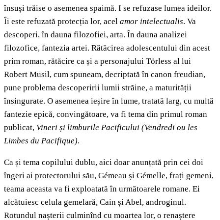
însuși trăise o asemenea spaimă. I se refuzase lumea ideilor.
Îi este refuzată protecția lor, acel
amor intelectualis
. Va
descoperi, în dauna filozofiei, arta. În dauna analizei
filozofice, fantezia artei. Rătăcirea adolescentului din acest
prim roman, rătăcire ca și a personajului Törless al lui
Robert Musil, cum spuneam, decriptată în canon freudian,
pune problema descoperirii lumii străine, a maturității
însingurate. O asemenea ieșire în lume, tratată larg, cu multă
fantezie epică, convingătoare, va fi tema din primul roman
publicat,
Vineri și limburile Pacificului
(Vendredi ou les
Limbes du Pacifique)
.
Ca și tema copilului dublu, aici doar anunțată prin cei doi
îngeri ai protectorului său, Gémeau și Gémelle, frați gemeni,
teama aceasta va fi exploatată în următoarele romane. Ei
alcătuiesc celula gemelară, Cain și Abel, androginul.
Rotundul nașterii culminînd cu moartea lor, o renaștere