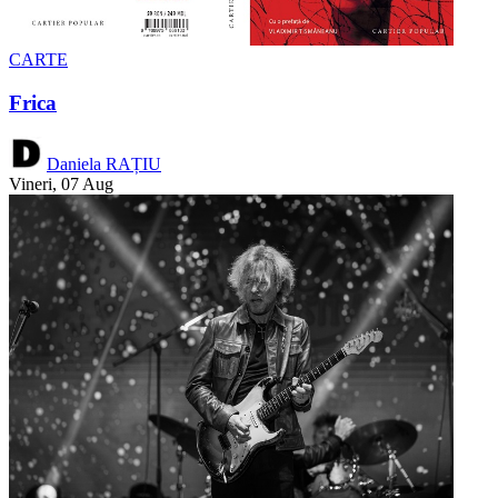
CARTE
Frica
Daniela RAȚIU
Vineri, 07 Aug