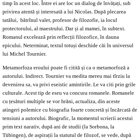
timp în acest loc. Între ei are loc un dialog de învățați, sub
privirea atentă și interesată a lui Nicolas. După plecarea
tatălui, bătrînul valet, profesor de filozofie, ia locul
protectorului, al maestrului. Dar și al mamei, în subtext.
Romanul excelează prin reflecții filozofice, în dauna
epicului. Neterminat, textul totuși deschide căi în universul
lui Michel Tournier.
Metamorfoza eroului poate fi citită și ca o metamorfoză a
autorului. Indirect. Tournier va medita mereu mai tîrziu la
devenirea sa, va privi eseistic amintirile. Le va citi prin grile
culturale. Acest tip de eseu va concura romanele. Romanele
cu țesături multiple se vor hrăni, actualiza, din aceste
atingeri polemice cu biografia foarte concretă și încărcată de
tensiuni a autorului. Biografic, la momentul scrierii acestui
prim text narativ, după ani de studii (la Sorbona, la
Tübingen), de aspirații la statutul de filozof, se vede, după