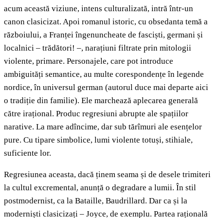
acum această viziune, intens culturalizată, intră într-un
canon clasicizat. Apoi romanul istoric, cu obsedanta temă a
războiului, a Franței îngenuncheate de fasciști, germani și
localnici – trădători! –, narațiuni filtrate prin mitologii
violente, primare. Personajele, care pot introduce
ambiguități semantice, au multe corespondențe în legende
nordice, în universul german (autorul duce mai departe aici
o tradiție din familie). Ele marchează aplecarea generală
către irațional. Produc regresiuni abrupte ale spațiilor
narative. La mare adîncime, dar sub tărîmuri ale esențelor
pure. Cu tipare simbolice, lumi violente totuși, stihiale,
suficiente lor.
Regresiunea aceasta, dacă ținem seama și de desele trimiteri
la cultul excremental, anunță o degradare a lumii. În stil
postmodernist, ca la Bataille, Baudrillard. Dar ca și la
moderniști clasicizați – Joyce, de exemplu. Partea rațională