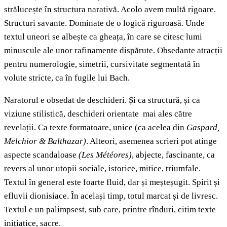
strălucește în structura narativă. Acolo avem multă rigoare.
Structuri savante. Dominate de o logică riguroasă. Unde
textul uneori se albește ca gheața, în care se citesc lumi
minuscule ale unor rafinamente dispărute. Obsedante atracții
pentru numerologie, simetrii, cursivitate segmentată în
volute stricte, ca în fugile lui Bach.
Naratorul e obsedat de deschideri. Și ca structură, și ca
viziune stilistică, deschideri orientate mai ales către
revelații. Ca texte formatoare, unice (ca acelea din
Gaspard,
Melchior & Balthazar)
. Alteori, asemenea scrieri pot atinge
aspecte scandaloase
(Les Météores)
, abjecte, fascinante, ca
revers al unor utopii sociale, istorice, mitice, triumfale.
Textul în general este foarte fluid, dar și meșteșugit. Spirit și
efluvii dionisiace. În același timp, totul marcat și de livresc.
Textul e un palimpsest, sub care, printre rînduri, citim texte
inițiatice, sacre.