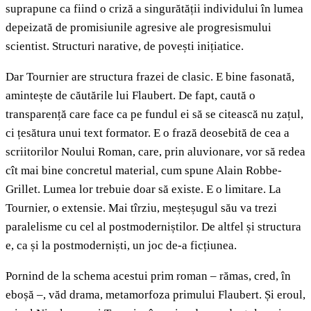
suprapune ca fiind o criză a singurătății individului în lumea
depeizată de promisiunile agresive ale progresismului
scientist. Structuri narative, de povești inițiatice.
Dar Tournier are structura frazei de clasic. E bine fasonată,
amintește de căutările lui Flaubert. De fapt, caută o
transparență care face ca pe fundul ei să se citească nu zațul,
ci țesătura unui text formator. E o frază deosebită de cea a
scriitorilor Noului Roman, care, prin aluvionare, vor să redea
cît mai bine concretul material, cum spune Alain Robbe-
Grillet. Lumea lor trebuie doar să existe. E o limitare. La
Tournier, o extensie. Mai tîrziu, meșteșugul său va trezi
paralelisme cu cel al postmoderniștilor. De altfel și structura
e, ca și la postmoderniști, un joc de-a ficțiunea.
Pornind de la schema acestui prim roman – rămas, cred, în
eboșă –, văd drama, metamorfoza primului Flaubert. Și eroul,