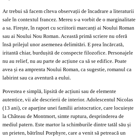
Ar trebui să facem cîteva observații de încadrare a literaturii
sale în contextul francez. Mereu s-a vorbit de o marginalitate
a sa. Firește, în raport cu scriitorii marcanți ai Noului Roman
sau ai Noului Nou Roman. Această primă scriere nu oferă
însă prilejul unor asemenea delimitări. E prea încărcată,
iritantă chiar, burdușită de conspecte filozofice. Personajele
nu au relief, nu au parte de acțiune ca să se edifice. Poate
avea și ea amprenta Noului Roman, ca sugestie, romanul ca
labirint sau ca aventură a eului.
Povestea e simplă, lipsită de acțiuni sau de elemente
autentice, vii ale descrierii de interior. Adolescentul Nicolas
(13 ani), ce aparține unei familii aristocratice, care locuiește
la Château de Montmort, simte ruptura, desprinderea de
mediul patern. Este martor la schimburile dintre tatăl său și
un prieten, bătrînul Porphyre, care a venit să petreacă un