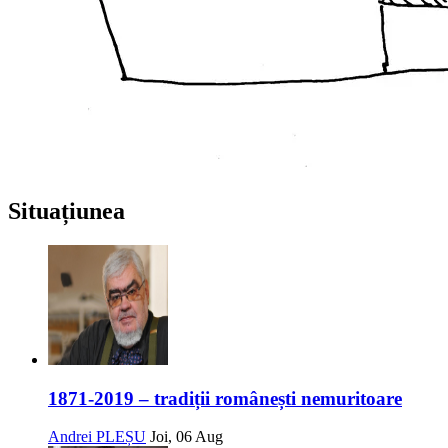
Situațiunea
1871-2019 – tradiții românești nemuritoare
Andrei PLEȘU
Joi, 06 Aug