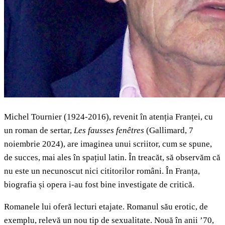
Michel Tournier (1924-2016), revenit în atenția Franței, cu
un roman de sertar,
Les fausses fen
ê
tres
(Gallimard, 7
noiembrie 2024), are imaginea unui scriitor, cum se spune,
de succes, mai ales în spațiul latin. În treacăt, să observăm că
nu este un necunoscut nici cititorilor români. În Franța,
biografia și opera i-au fost bine investigate de critică.
Romanele lui oferă lecturi etajate. Romanul său erotic, de
exemplu, relevă un nou tip de sexualitate. Nouă în anii ’70,