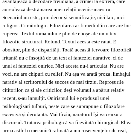
avantajează o decodare freudiană, a crimei la extrem, care
aureolează destrămarea unei relații ucenic-maestru.
Scenariul nu este, prin decor și semnificație, nici laic, nici
religios. Ci mitologic. Filozofarea ar fi mediul în care are loc
ruperea. Textul romanului e plin de eboșe ale unui text
filozofic structurat. Rotund. Textul acesta este ratat. E
obositor, plin de disparități. Toată această fervoare filozofică
iritantă nu e însoțită de un text al fanteziei narative, ci de
unul al fanteziei onirice. Nici acesta nu-i articulat. Nu are
voci, nu are chipuri cu relief. Nu așa va arată proza, limbajul
narativ al scriitorului de succes de mai tîrziu. Reproșurile
cititorilor, ca și ale criticilor, deși volumul a apărut relativ
recent, s-au înmulțit. Onirismul lui e produsul unei
psihologizări tulburi, peste care se suprapune o filozofare
excesivă și derutantă. Mai tîrziu, naratorul își va cenzura
discursul. Tratarea psihologică va fi evitată chirurgical. El va
urma astfel o mecanică rafinată a microsecvențelor de real,