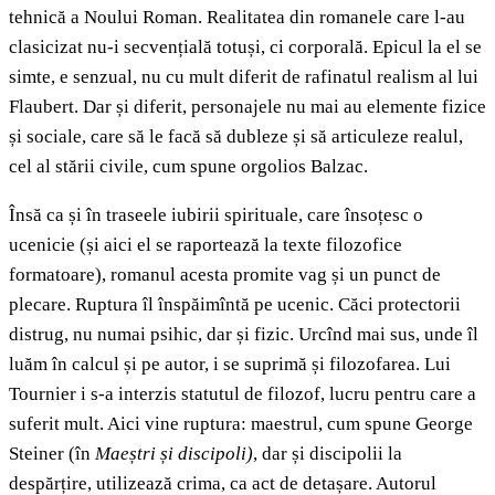
tehnică a Noului Roman. Realitatea din romanele care l-au
clasicizat nu-i secvențială totuși, ci corporală. Epicul la el se
simte, e senzual, nu cu mult diferit de rafinatul realism al lui
Flaubert. Dar și diferit, personajele nu mai au elemente fizice
și sociale, care să le facă să dubleze și să articuleze realul,
cel al stării civile, cum spune orgolios Balzac.
Însă ca și în traseele iubirii spirituale, care însoțesc o
ucenicie (și aici el se raportează la texte filozofice
formatoare), romanul acesta promite vag și un punct de
plecare. Ruptura îl înspăimîntă pe ucenic. Căci protectorii
distrug, nu numai psihic, dar și fizic. Urcînd mai sus, unde îl
luăm în calcul și pe autor, i se suprimă și filozofarea. Lui
Tournier i s-a interzis statutul de filozof, lucru pentru care a
suferit mult. Aici vine ruptura: maestrul, cum spune George
Steiner (în
Maeștri și discipoli)
, dar și discipolii la
despărțire, utilizează crima, ca act de detașare. Autorul