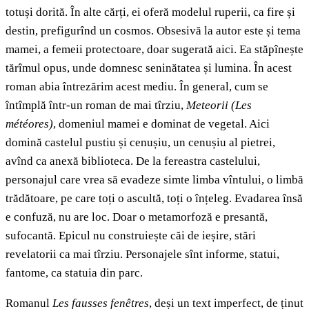
totuși dorită. În alte cărți, ei oferă modelul ruperii, ca fire și
destin, prefigurînd un cosmos. Obsesivă la autor este și tema
mamei, a femeii protectoare, doar sugerată aici. Ea stăpînește
tărîmul opus, unde domnesc seninătatea și lumina. În acest
roman abia întrezărim acest mediu. În general, cum se
întîmplă într-un roman de mai tîrziu,
Meteorii (Les
météores)
, domeniul mamei e dominat de vegetal. Aici
domină castelul pustiu și cenușiu, un cenușiu al pietrei,
avînd ca anexă biblioteca. De la fereastra castelului,
personajul care vrea să evadeze simte limba vîntului, o limbă
trădătoare, pe care toți o ascultă, toți o înțeleg. Evadarea însă
e confuză, nu are loc. Doar o metamorfoză e presantă,
sufocantă. Epicul nu construiește căi de ieșire, stări
revelatorii ca mai tîrziu. Personajele sînt informe, statui,
fantome, ca statuia din parc.
Romanul
Les fausses fenêtres
, deși un text imperfect, de ținut