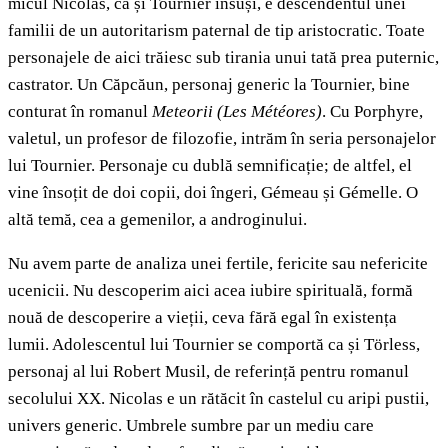
micul Nicolas, ca și Tournier însuși, e descendentul unei
familii de un autoritarism paternal de tip aristocratic. Toate
personajele de aici trăiesc sub tirania unui tată prea puternic,
castrator. Un Căpcăun, personaj generic la Tournier, bine
conturat în romanul
Meteorii
(Les Météores)
. Cu Porphyre,
valetul, un profesor de filozofie, intrăm în seria personajelor
lui Tournier. Personaje cu dublă semnificație; de altfel, el
vine însoțit de doi copii, doi îngeri, Gémeau și Gémelle. O
altă temă, cea a gemenilor, a androginului.
Nu avem parte de analiza unei fertile, fericite sau nefericite
ucenicii. Nu descoperim aici acea iubire spirituală, formă
nouă de descoperire a vieții, ceva fără egal în existența
lumii. Adolescentul lui Tournier se comportă ca și Törless,
personaj al lui Robert Musil, de referință pentru romanul
secolului XX. Nicolas e un rătăcit în castelul cu aripi pustii,
univers generic. Umbrele sumbre par un mediu care