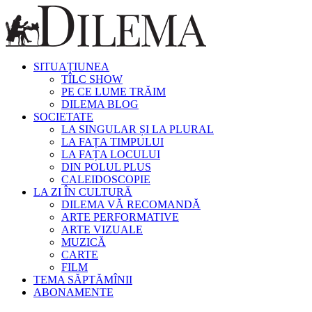
SITUAȚIUNEA
TÎLC SHOW
PE CE LUME TRĂIM
DILEMA BLOG
SOCIETATE
LA SINGULAR ȘI LA PLURAL
LA FAȚA TIMPULUI
LA FAȚA LOCULUI
DIN POLUL PLUS
CALEIDOSCOPIE
LA ZI ÎN CULTURĂ
DILEMA VĂ RECOMANDĂ
ARTE PERFORMATIVE
ARTE VIZUALE
MUZICĂ
CARTE
FILM
TEMA SĂPTĂMÎNII
ABONAMENTE