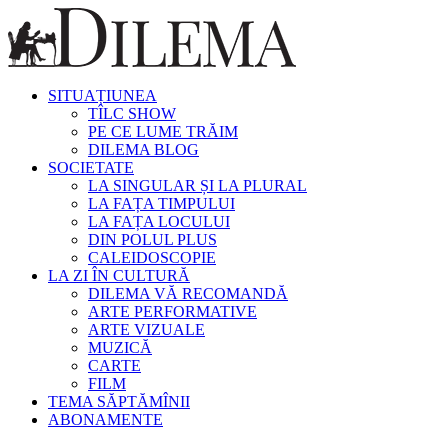
SITUAȚIUNEA
TÎLC SHOW
PE CE LUME TRĂIM
DILEMA BLOG
SOCIETATE
LA SINGULAR ȘI LA PLURAL
LA FAȚA TIMPULUI
LA FAȚA LOCULUI
DIN POLUL PLUS
CALEIDOSCOPIE
LA ZI ÎN CULTURĂ
DILEMA VĂ RECOMANDĂ
ARTE PERFORMATIVE
ARTE VIZUALE
MUZICĂ
CARTE
FILM
TEMA SĂPTĂMÎNII
ABONAMENTE