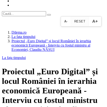
A+
A-
RESET
Dilema.ro
La fata timpului
Proiectul „Euro Digital” și locul României în ierarhia
economică Europeană - Interviu cu fostul ministru al
Economiei, Claudiu NĂSUI
La fața timpului
Proiectul „Euro Digital” și
locul României în ierarhia
economică Europeană -
Interviu cu fostul ministru