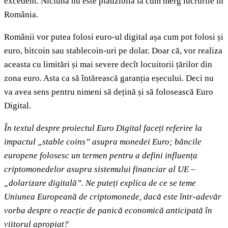
excedent. Niciuna nu este plauzibilă la cum merg lucrurile în
România.
Românii vor putea folosi euro-ul digital așa cum pot folosi și
euro, bitcoin sau stablecoin-uri pe dolar. Doar că, vor realiza
aceasta cu limitări și mai severe decît locuitorii țărilor din
zona euro. Asta ca să întărească garanția eșecului. Deci nu
va avea sens pentru nimeni să dețină și să folosească Euro
Digital.
În textul despre proiectul Euro Digital faceți referire la
impactul „stable coins” asupra monedei Euro; băncile
europene folosesc un termen pentru a defini influența
criptomonedelor asupra sistemului financiar al UE –
„dolarizare digitală”. Ne puteți explica de ce se teme
Uniunea Europeană de criptomonede, dacă este într-adevăr
vorba despre o reacție de panică economică anticipată în
viitorul apropiat?