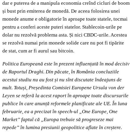
dar e puterea de a manipula economia creînd cicluri de boom
și bust prin emiterea de monedă. De aceea folosirea unei
monede anume e obligatorie în aproape toate statele, tocmai
pentru a conferi aceste puteri statelor. Stablecoin-urile pe
dolar nu rezolvă problema asta. Și nici CBDC-urile. Acestea
se rezolvă numai prin monede solide care nu pot fi tipărite
de stat, cum ar fi aurul sau bitcoin.
Politica Europeană este în prezent influențată în mod decisiv
de Raportul Draghi. Din păcate, în România concluziile
acestui studiu nu au fost și nu sînt discutate îndeajuns de
mult. Totuși, Președinta Comisiei Europene Ursula von der
Leyen se referă la acest raport în aproape toate discursurile
publice în care anunță reformele planificate ale UE. În luna
februarie, ea a precizat în speech-ul „One Europe, One
Market” faptul că „Europa trebuie să progreseze mai
repede” în lumina presiunii geopolitice aflate în creștere.