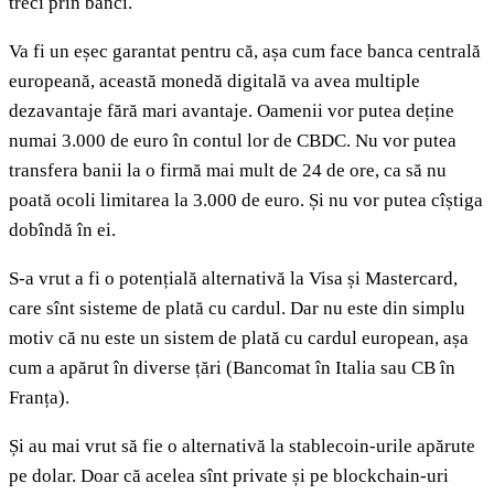
treci prin bănci.
Va fi un eșec garantat pentru că, așa cum face banca centrală
europeană, această monedă digitală va avea multiple
dezavantaje fără mari avantaje. Oamenii vor putea deține
numai 3.000 de euro în contul lor de CBDC. Nu vor putea
transfera banii la o firmă mai mult de 24 de ore, ca să nu
poată ocoli limitarea la 3.000 de euro. Și nu vor putea cîștiga
dobîndă în ei.
S-a vrut a fi o potențială alternativă la Visa și Mastercard,
care sînt sisteme de plată cu cardul. Dar nu este din simplu
motiv că nu este un sistem de plată cu cardul european, așa
cum a apărut în diverse țări (Bancomat în Italia sau CB în
Franța).
Și au mai vrut să fie o alternativă la stablecoin-urile apărute
pe dolar. Doar că acelea sînt private și pe blockchain-uri