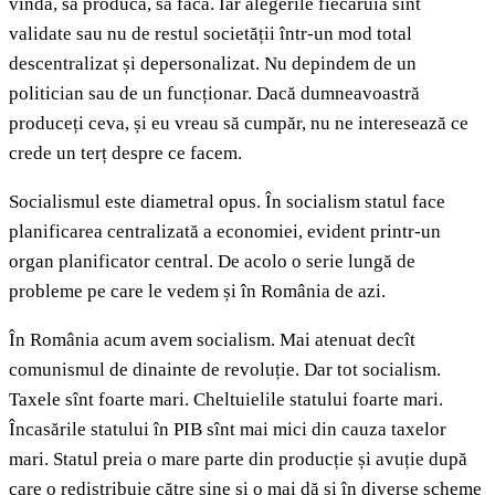
vîndă, să producă, să facă. Iar alegerile fiecăruia sînt
validate sau nu de restul societății într-un mod total
descentralizat și depersonalizat. Nu depindem de un
politician sau de un funcționar. Dacă dumneavoastră
produceți ceva, și eu vreau să cumpăr, nu ne interesează ce
crede un terț despre ce facem.
Socialismul este diametral opus. În socialism statul face
planificarea centralizată a economiei, evident printr-un
organ planificator central. De acolo o serie lungă de
probleme pe care le vedem și în România de azi.
În România acum avem socialism. Mai atenuat decît
comunismul de dinainte de revoluție. Dar tot socialism.
Taxele sînt foarte mari. Cheltuielile statului foarte mari.
Încasările statului în PIB sînt mai mici din cauza taxelor
mari. Statul preia o mare parte din producție și avuție după
care o redistribuie către sine și o mai dă și în diverse scheme