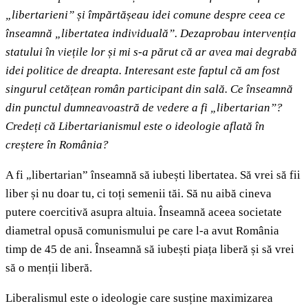
„libertarieni” și împărtășeau idei comune despre ceea ce
înseamnă „libertatea individuală”. Dezaprobau intervenția
statului în viețile lor și mi s-a părut că ar avea mai degrabă
idei politice de dreapta. Interesant este faptul că am fost
singurul cetățean român participant din sală. Ce înseamnă
din punctul dumneavoastră de vedere a fi „libertarian”?
Credeți că Libertarianismul este o ideologie aflată în
creștere în România?
A fi „libertarian” înseamnă să iubești libertatea. Să vrei să fii
liber și nu doar tu, ci toți semenii tăi. Să nu aibă cineva
putere coercitivă asupra altuia. Înseamnă aceea societate
diametral opusă comunismului pe care l-a avut România
timp de 45 de ani. Înseamnă să iubești piața liberă și să vrei
să o menții liberă.
Liberalismul este o ideologie care susține maximizarea