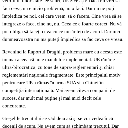
veto-ului unor state. Pe scurt, UE zice așa: Dacă nu vrei să
faci ceva, nu e nicio problemă, nu o faci. Dar nu ne poți
împiedica pe noi, cei care vrem, să o facem. Cine vrea să se
integreze o face, cine nu, nu. Ceea ce e foarte corect. Nu vă
pot obliga să faceți ceva cu ce nu sînteți de acord. Dar nici
dumneavoastră nu mă puteți împiedica să fac ceva ce vreau.
Revenind la Raportul Draghi, problema mare cu acesta este
tocmai aceea că nu e mai deloc implementat. UE rămîne
ultra-birocratică, cu tone de supra-reglementări și chiar
reglementări naționale fragmentate. Este principalul motiv
pentru care UE a rămas în urma SUA și a Chinei în
competiția internațională. Mai avem cîteva companii de
succes, dar mult mai puține și mai mici decît cele
concurente.
Greșelile trecutului se văd deja azi și se vor vedea încă
decenii de acum. Nu avem cum să schimbăm trecutul. Dar