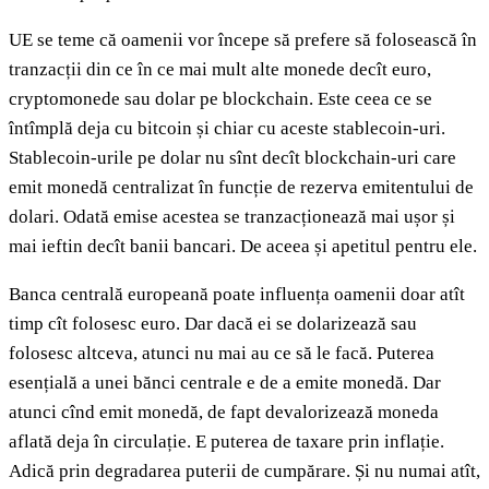
UE se teme că oamenii vor începe să prefere să folosească în
tranzacții din ce în ce mai mult alte monede decît euro,
cryptomonede sau dolar pe blockchain. Este ceea ce se
întîmplă deja cu bitcoin și chiar cu aceste stablecoin-uri.
Stablecoin-urile pe dolar nu sînt decît blockchain-uri care
emit monedă centralizat în funcție de rezerva emitentului de
dolari. Odată emise acestea se tranzacționează mai ușor și
mai ieftin decît banii bancari. De aceea și apetitul pentru ele.
Banca centrală europeană poate influența oamenii doar atît
timp cît folosesc euro. Dar dacă ei se dolarizează sau
folosesc altceva, atunci nu mai au ce să le facă. Puterea
esențială a unei bănci centrale e de a emite monedă. Dar
atunci cînd emit monedă, de fapt devalorizează moneda
aflată deja în circulație. E puterea de taxare prin inflație.
Adică prin degradarea puterii de cumpărare. Și nu numai atît,