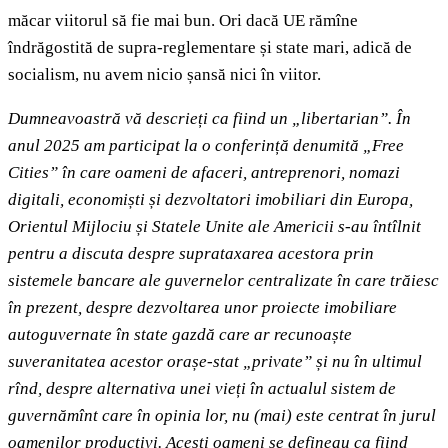
măcar viitorul să fie mai bun. Ori dacă UE rămîne
îndrăgostită de supra-reglementare și state mari, adică de
socialism, nu avem nicio șansă nici în viitor.
Dumneavoastră vă descrieți ca fiind un „libertarian”. În
anul 2025 am participat la o conferință denumită „Free
Cities” în care oameni de afaceri, antreprenori, nomazi
digitali, economiști și dezvoltatori imobiliari din Europa,
Orientul Mijlociu și Statele Unite ale Americii s-au întîlnit
pentru a discuta despre suprataxarea acestora prin
sistemele bancare ale guvernelor centralizate în care trăiesc
în prezent, despre dezvoltarea unor proiecte imobiliare
autoguvernate în state gazdă care ar recunoaște
suveranitatea acestor orașe-stat „private” și nu în ultimul
rînd, despre alternativa unei vieți în actualul sistem de
guvernămînt care în opinia lor, nu (mai) este centrat în jurul
oamenilor productivi. Acești oameni se defineau ca fiind