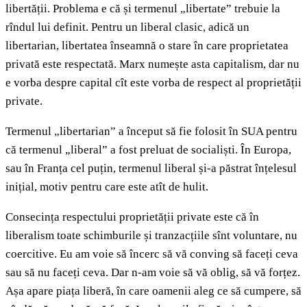
libertății. Problema e că și termenul „libertate” trebuie la
rîndul lui definit. Pentru un liberal clasic, adică un
libertarian, libertatea înseamnă o stare în care proprietatea
privată este respectată. Marx numește asta capitalism, dar nu
e vorba despre capital cît este vorba de respect al proprietății
private.
Termenul „libertarian” a început să fie folosit în SUA pentru
că termenul „liberal” a fost preluat de socialiști. În Europa,
sau în Franța cel puțin, termenul liberal și-a păstrat înțelesul
inițial, motiv pentru care este atît de hulit.
Consecința respectului proprietății private este că în
liberalism toate schimburile și tranzacțiile sînt voluntare, nu
coercitive. Eu am voie să încerc să vă conving să faceți ceva
sau să nu faceți ceva. Dar n-am voie să vă oblig, să vă forțez.
Așa apare piața liberă, în care oamenii aleg ce să cumpere, să