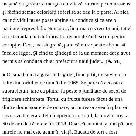
mașină cu girofar și mergea cu viteză, intrînd pe contrasens
și făcînd semne celorlalți șoferi să se dea la o parte. Ai zice
că individul nu se poate abține să conducă și că are o
pasiune irepresibilă. Numai că, în urmă cu vreo 13 ani, tot el
a fost condamnat definitiv la trei ani de închisoare pentru
corupție. Deci, mai degrabă, pare că nu se poate abține să
încalce legea. Și cînd te gîndești că la un moment dat a avut
permis să conducă chiar prefectura unui județ... (
A. M.
)
●
O canadiancă a găsit în frigider, bine pitit, un suvenir: o
felie din tortul ei de nuntă din 1968. Se pare că aceasta a
supraviețuit, tare ca piatra, la peste o jumătate de secol de
frigidere schimbate. Tortul cu fructe fusese făcut de una
dintre domnișoarele de onoare, iar mireasa avea în plan să
savureze temerara felie împreună cu soțul, la aniversarea a
50 de ani de căsnicie, în 2018. Doar că au uitat și, din păcate,
mirele nu mai este acum în viață. Bucata de tort a fost