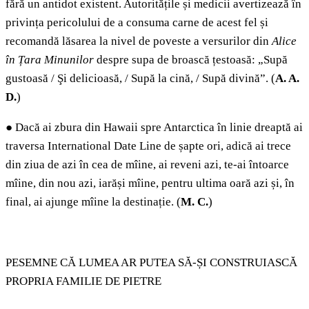
fără un antidot existent. Autoritățile și medicii avertizează în
privința pericolului de a consuma carne de acest fel și
recomandă lăsarea la nivel de poveste a versurilor din
Alice
în Țara Minunilor
despre supa de broască țestoasă: „Supă
gustoasă / Şi delicioasă, / Supă la cină, / Supă divină”. (
A.
A.
D.
)
●
Dacă ai zbura din Hawaii spre Antarctica în linie dreaptă ai
traversa International Date Line de șapte ori, adică ai trece
din ziua de azi în cea de mîine, ai reveni azi, te-ai întoarce
mîine, din nou azi, iarăși mîine, pentru ultima oară azi și, în
final, ai ajunge mîine la destinație. (
M. C.
)
PESEMNE CĂ LUMEA AR PUTEA SĂ-ȘI CONSTRUIASCĂ
PROPRIA FAMILIE DE PIETRE