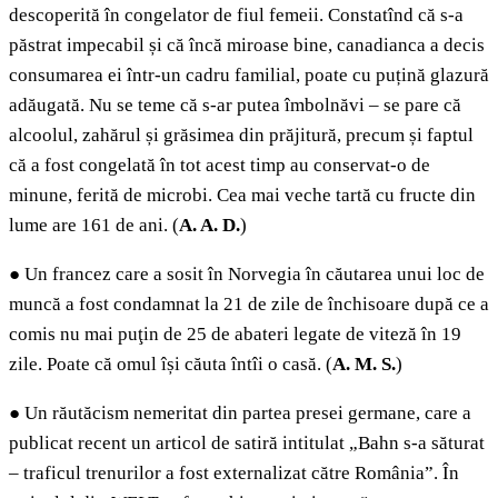
descoperită în congelator de fiul femeii. Constatînd că s-a
păstrat impecabil și că încă miroase bine, canadianca a decis
consumarea ei într-un cadru familial, poate cu puțină glazură
adăugată. Nu se teme că s-ar putea îmbolnăvi – se pare că
alcoolul, zahărul și grăsimea din prăjitură, precum și faptul
că a fost congelată în tot acest timp au conservat-o de
minune, ferită de microbi. Cea mai veche tartă cu fructe din
lume are 161 de ani. (
A.
A. D.
)
●
Un francez care a sosit în Norvegia în căutarea unui loc de
muncă a fost condamnat la 21 de zile de închisoare după ce a
comis nu mai puţin de 25 de abateri legate de viteză în 19
zile. Poate că omul își căuta întîi o casă. (
A. M. S.
)
●
Un răutăcism nemeritat din partea presei germane, care a
publicat recent un articol de satiră intitulat „Bahn s-a săturat
– traficul trenurilor a fost externalizat către România”. În