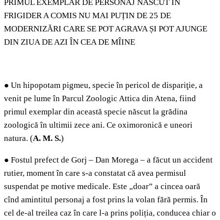
PRIMUL EXEMPLAR DE PERSONAJ NĂSCUT ÎN
FRIGIDER A COMIS NU MAI PUȚIN DE 25 DE
MODERNIZĂRI CARE SE POT AGRAVA ȘI POT AJUNGE
DIN ZIUA DE AZI ÎN CEA DE MÎINE
●
Un hipopotam pigmeu, specie în pericol de dispariţie, a
venit pe lume în Parcul Zoologic Attica din Atena, fiind
primul exemplar din această specie născut la grădina
zoologică în ultimii zece ani. Ce oximoronică e uneori
natura. (
A. M. S.
)
●
Fostul prefect de Gorj – Dan Morega – a făcut un accident
rutier, moment în care s-a constatat că avea permisul
suspendat pe motive medicale. Este „doar” a cincea oară
cînd amintitul personaj a fost prins la volan fără permis. În
cel de-al treilea caz în care l-a prins poliția, conducea chiar o