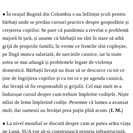
●
În orașul Bogotá din Columbia s-au înființat școli pentru
bărbați unde se predau cursuri practice despre gospodărie și
creșterea copiilor. Se pare că pandemia a revelat o problemă
majoră în țară, și anume că bărbații nu sînt în stare să aibă
grijă de propriile familii, în vreme ce femeile sînt copleșite,
pe lîngă munca salariată, de sarcinile casnice, iar la toate
astea se mai adaugă și problemele legate de violența
domestică. Bărbații învață nu doar să se descurce cu tot ce
ține de îngrijirea copiilor și cu tot ce e pe agenda casnică,
dar învață să fie responsabili și grijulii. Cel mai mult m-a
înduioșat cursul despre cum trebuie împletite codițele. Niște
mîini de lemn împletind codițe. Pesemne că lumea a avansat
mult, dar oamenii au învățat prea puțin pînă acum. (
I. M.
)
●
La nivel mondial se discută despre cum ar putea arăta viața
pe Lună. SUA vor să-și construiască propria infrastructură.