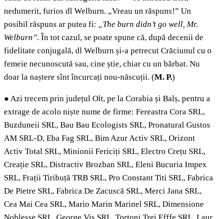
nedumerit, furios dl Welburn. „Vreau un răspuns!” Un
posibil răspuns ar putea fi:
„The burn didn’t go well, Mr.
Welburn”.
În tot cazul, se poate spune că, după decenii de
fidelitate conjugală, dl Welburn și-a petrecut Crăciunul cu o
femeie necunoscută sau, cine știe, chiar cu un bărbat. Nu
doar la naștere sînt încurcați nou-născuții. (
M. P.
)
●
Azi trecem prin județul Olt, pe la Corabia și Balș, pentru a
extrage de acolo niște nume de firme: Fereastra Cora SRL,
Buzduneii SRL, Bau Bau Ecologists SRL, Pronatural Gustos
AM SRL-D, Eba Fag SRL, Bim Azur Activ SRL, Orizont
Activ Total SRL, Minionii Fericiți SRL, Electro Crețu SRL,
Creație SRL, Distractiv Brozban SRL, Eleni Bucuria Impex
SRL, Frații Tiribuță TRB SRL, Pro Constant Titi SRL, Fabrica
De Pietre SRL, Fabrica De Zacuscă SRL, Merci Jana SRL,
Cea Mai Cea SRL, Mario Marin Marinel SRL, Dimensione
Noblesse SRL, George Vis SRL, Tortoni Trei Efffe SRL, Laur