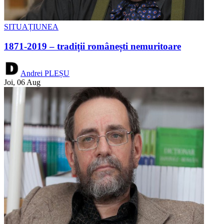
SITUAȚIUNEA
1871-2019 – tradiții românești nemuritoare
Andrei PLEȘU
Joi, 06 Aug