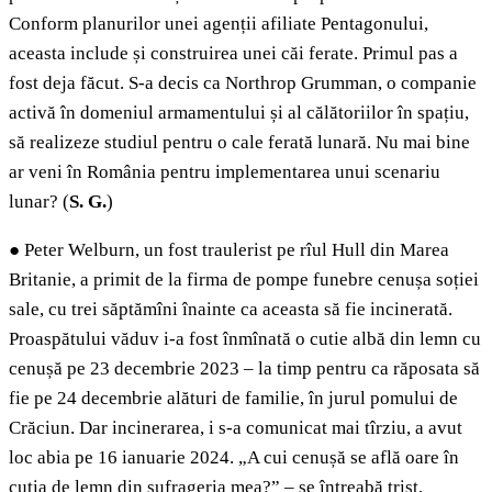
Conform planurilor unei agenții afiliate Pentagonului,
aceasta include și construirea unei căi ferate. Primul pas a
fost deja făcut. S-a decis ca Northrop Grumman, o companie
activă în domeniul armamentului și al călătoriilor în spațiu,
să realizeze studiul pentru o cale ferată lunară. Nu mai bine
ar veni în România pentru implementarea unui scenariu
lunar? (
S. G.
)
●
Peter Welburn, un fost traulerist pe rîul Hull din Marea
Britanie, a primit de la firma de pompe funebre cenușa soției
sale, cu trei săptămîni înainte ca aceasta să fie incinerată.
Proaspătului văduv i-a fost înmînată o cutie albă din lemn cu
cenușă pe 23 decembrie 2023 – la timp pentru ca răposata să
fie pe 24 decembrie alături de familie, în jurul pomului de
Crăciun. Dar incinerarea, i s-a comunicat mai tîrziu, a avut
loc abia pe 16 ianuarie 2024. „A cui cenușă se află oare în
cutia de lemn din sufrageria mea?” – se întreabă trist,