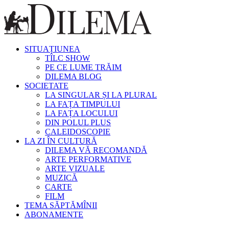
SITUAȚIUNEA
TÎLC SHOW
PE CE LUME TRĂIM
DILEMA BLOG
SOCIETATE
LA SINGULAR ȘI LA PLURAL
LA FAȚA TIMPULUI
LA FAȚA LOCULUI
DIN POLUL PLUS
CALEIDOSCOPIE
LA ZI ÎN CULTURĂ
DILEMA VĂ RECOMANDĂ
ARTE PERFORMATIVE
ARTE VIZUALE
MUZICĂ
CARTE
FILM
TEMA SĂPTĂMÎNII
ABONAMENTE