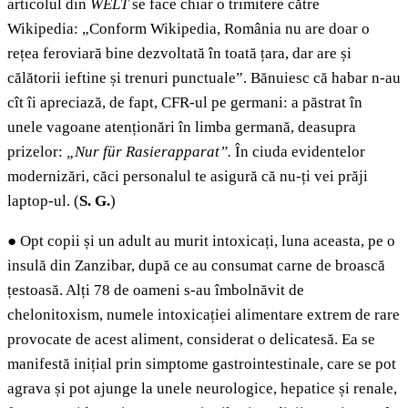
articolul din
WELT
se face chiar o trimitere către
Wikipedia: „Conform Wikipedia, România nu are doar o
rețea feroviară bine dezvoltată în toată țara, dar are și
călătorii ieftine și trenuri punctuale”. Bănuiesc că habar n-au
cît îi apreciază, de fapt, CFR-ul pe germani: a păstrat în
unele vagoane atenționări în limba germană, deasupra
prizelor:
„Nur für Rasierapparat”.
În ciuda evidentelor
modernizări, căci personalul te asigură că nu-ți vei prăji
laptop-ul. (
S. G.
)
●
Opt copii și un adult au murit intoxicați, luna aceasta, pe o
insulă din Zanzibar, după ce au consumat carne de broască
țestoasă. Alți 78 de oameni s-au îmbolnăvit de
chelonitoxism, numele intoxicației alimentare extrem de rare
provocate de acest aliment, considerat o delicatesă. Ea se
manifestă inițial prin simptome gastrointestinale, care se pot
agrava și pot ajunge la unele neurologice, hepatice și renale,