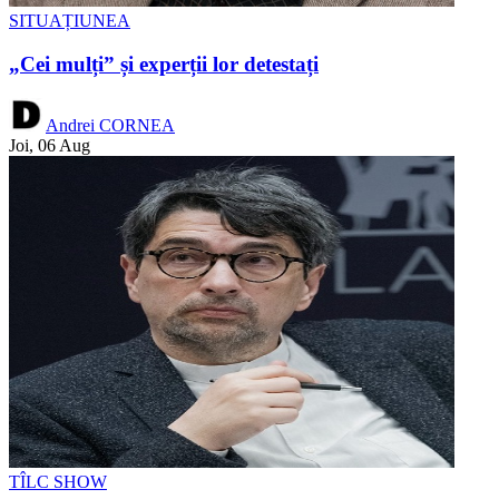
SITUAȚIUNEA
„Cei mulți” și experții lor detestați
Andrei CORNEA
Joi, 06 Aug
TÎLC SHOW