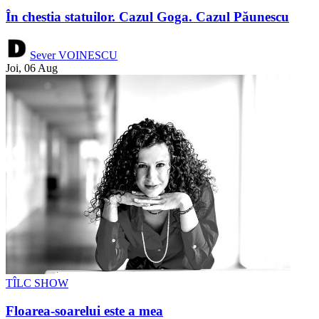
În chestia statuilor. Cazul Goga. Cazul Păunescu
Sever VOINESCU
Joi, 06 Aug
TÎLC SHOW
Floarea-soarelui este a mea