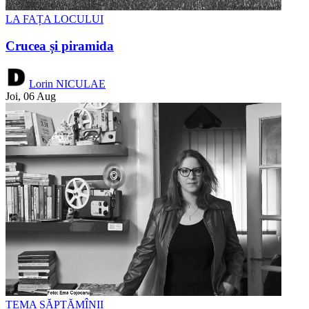
LA FAȚA LOCULUI
Crucea și piramida
Lorin NICULAE
Joi, 06 Aug
TEMA SĂPTĂMÎNII