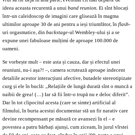
ideea aceasta recurentă a unui
band reunion.
Ei sînt blocați
într-un caleidoscop de imagini care glisează în magma
ultimilor aproape 30 de ani pentru a ieși triumfător, în
flash
-
uri orgasmatice, din
backstage
-ul Wembley-ului și a se
expune unei fabuloase mulțimi de aproape 100.000 de
oameni.
Se vorbește mult
– este asta și cauza, dar și efectul unei
reuniuni, nu-i așa?! –, camera scrutează aproape indecent
detaliile acestor interacțiuni afective, butadele stereotipizate
curg și ele în buclă: „Relațiile de lungă durată sînt o muncă a
naibii de grea! (…) Iar să fii într-o trupă nu e deloc diferit”.
Dar în tot clipocitul acesta (care se simte) artificial al
filmului, în burta acestui documentar stă un fir narativ care
devine recompensant pe măsură ce avansezi în el – e
povestea a patru bărbați ajunși, cum ziceam, în jurul vîrstei