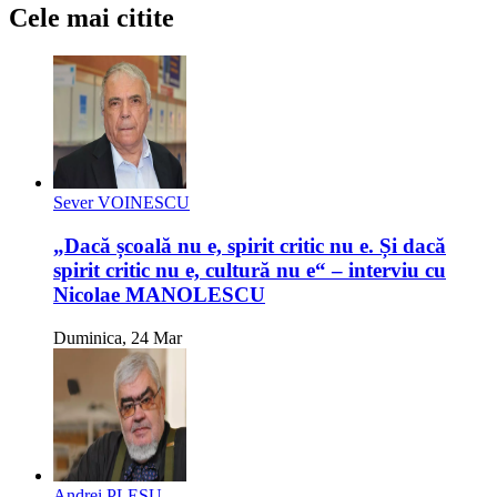
Cele mai citite
Sever VOINESCU
„Dacă școală nu e, spirit critic nu e. Și dacă
spirit critic nu e, cultură nu e“ – interviu cu
Nicolae MANOLESCU
Duminica, 24 Mar
Andrei PLEȘU