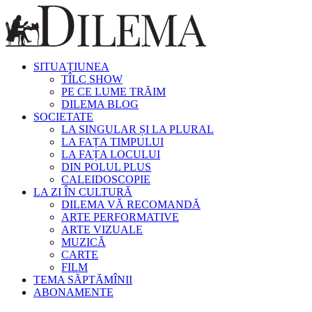
SITUAȚIUNEA
TÎLC SHOW
PE CE LUME TRĂIM
DILEMA BLOG
SOCIETATE
LA SINGULAR ȘI LA PLURAL
LA FAȚA TIMPULUI
LA FAȚA LOCULUI
DIN POLUL PLUS
CALEIDOSCOPIE
LA ZI ÎN CULTURĂ
DILEMA VĂ RECOMANDĂ
ARTE PERFORMATIVE
ARTE VIZUALE
MUZICĂ
CARTE
FILM
TEMA SĂPTĂMÎNII
ABONAMENTE