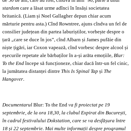
de 50 de ani, care au fost, cîndva în anii ’90, parte a unui
stardom
care a lăsat urme adînci în însăși societatea
britanică. (Liam și Noel Gallagher depun chiar acum
mărturie pentru asta.) Cînd Rowntree, ajuns cîndva un fel de
consilier județean din partea laburiștilor, vorbește despre o
țară „care se duce în jos”, cînd Albarn și James pufăie din
niște țigări, iar Coxon vapează, cînd vorbesc despre alcool și
eșecurile repetate ale bărbaților în a-și arăta emoțiile,
Blur:
To the End
începe să funcționeze, chiar dacă într-un fel cinic,
la jumătatea distanței dintre
This Is Spinal Tap
și
The
Hangover
.
Documentarul
Blur: To the End
va fi proiectat pe 19
septembrie, de la ora 18,30, la clubul Expirat din București,
în cadrul festivalului Dokstation, care se va desfășura între
18 și 22 septembrie. Mai multe informații despre programul