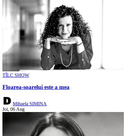
TÎLC SHOW
Floarea-soarelui este a mea
Mihaela SIMINA
Joi, 06 Aug