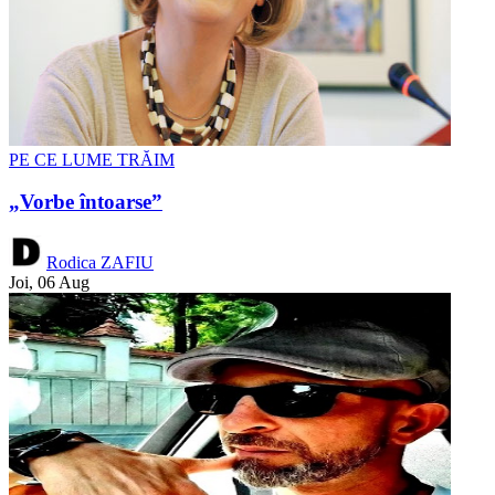
PE CE LUME TRĂIM
„Vorbe întoarse”
Rodica ZAFIU
Joi, 06 Aug