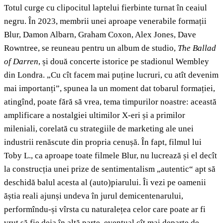
Totul curge cu clipocitul laptelui fierbinte turnat în ceaiul
negru. În 2023, membrii unei aproape venerabile formații
Blur, Damon Albarn, Graham Coxon, Alex Jones, Dave
Rowntree, se reuneau pentru un album de studio,
The Ballad
of Darren
, și două concerte istorice pe stadionul Wembley
din Londra. „Cu cît facem mai puține lucruri, cu atît devenim
mai importanți”, spunea la un moment dat tobarul formației,
atingînd, poate fără să vrea, tema timpurilor noastre: această
amplificare a nostalgiei ultimilor X-eri și a primilor
mileniali, corelată cu strategiile de marketing ale unei
industrii renăscute din propria cenușă. În fapt, filmul lui
Toby L., ca aproape toate filmele Blur, nu lucrează și el decît
la construcția unei prize de sentimentalism „autentic“ apt să
deschidă balul acesta al (auto)piarului. Îi vezi pe oamenii
ăștia reali ajunși undeva în jurul demicentenarului,
performîndu-și vîrsta cu naturalețea celor care poate ar fi
vrut să fie deja în altă parte, eventual cît mai departe de