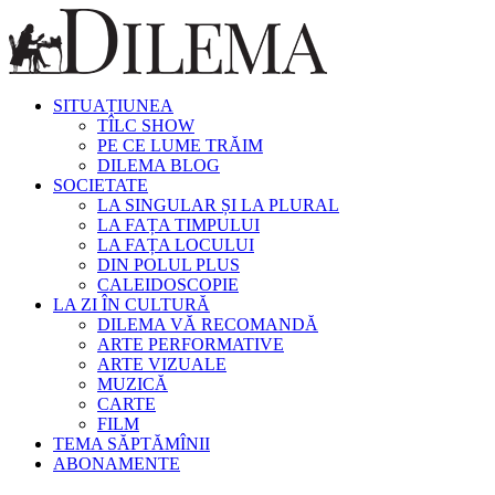
SITUAȚIUNEA
TÎLC SHOW
PE CE LUME TRĂIM
DILEMA BLOG
SOCIETATE
LA SINGULAR ȘI LA PLURAL
LA FAȚA TIMPULUI
LA FAȚA LOCULUI
DIN POLUL PLUS
CALEIDOSCOPIE
LA ZI ÎN CULTURĂ
DILEMA VĂ RECOMANDĂ
ARTE PERFORMATIVE
ARTE VIZUALE
MUZICĂ
CARTE
FILM
TEMA SĂPTĂMÎNII
ABONAMENTE