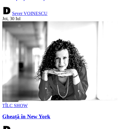
Sever VOINESCU
Joi, 30 Iul
TÎLC SHOW
Gheață în New York