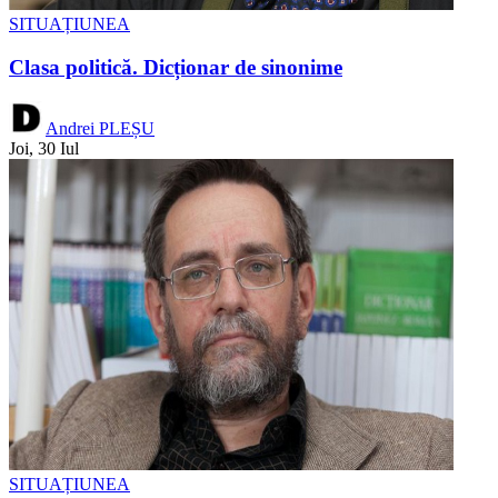
SITUAȚIUNEA
Clasa politică. Dicționar de sinonime
Andrei PLEȘU
Joi, 30 Iul
SITUAȚIUNEA