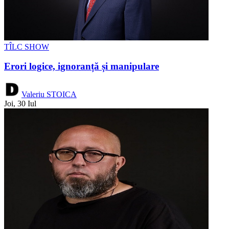
TÎLC SHOW
Erori logice, ignoranță și manipulare
Valeriu STOICA
Joi, 30 Iul