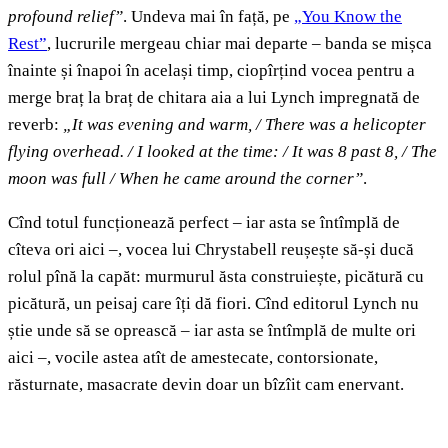
profound relief”
. Undeva mai în față, pe
„You Know the
Rest”
, lucrurile mergeau chiar mai departe – banda se mișca
înainte și înapoi în același timp, ciopîrțind vocea pentru a
merge braț la braț de chitara aia a lui Lynch impregnată de
reverb:
„It was evening and warm, / There was a helicopter
flying overhead. / I looked at the time: / It was 8 past 8, / The
moon was full / When he came around the corner”
.
Cînd totul funcționează perfect – iar asta se întîmplă de
cîteva ori aici –, vocea lui Chrystabell reușește să-și ducă
rolul pînă la capăt: murmurul ăsta construiește, picătură cu
picătură, un peisaj care îți dă fiori. Cînd editorul Lynch nu
știe unde să se oprească – iar asta se întîmplă de multe ori
aici –, vocile astea atît de amestecate, contorsionate,
răsturnate, masacrate devin doar un bîzîit cam enervant.