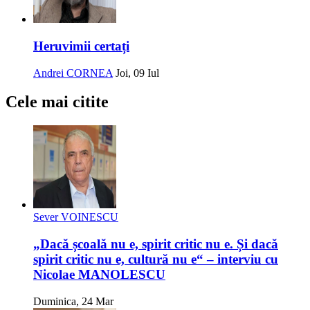
Heruvimii certați
Andrei CORNEA
Joi, 09 Iul
Cele mai citite
Sever VOINESCU
„Dacă școală nu e, spirit critic nu e. Și dacă
spirit critic nu e, cultură nu e“ – interviu cu
Nicolae MANOLESCU
Duminica, 24 Mar