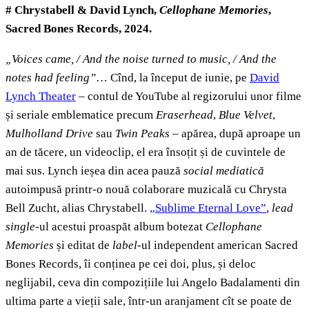
# Chrystabell & David Lynch,
Cellophane Memories
,
Sacred Bones Records, 2024.
„Voices came, / And the noise turned to music, / And the
notes had feeling”
… Cînd, la început de iunie, pe
David
Lynch Theater
– contul de YouTube al regizorului unor filme
și seriale emblematice precum
Eraserhead
,
Blue Velvet
,
Mulholland Drive
sau
Twin Peaks
– apărea, după aproape un
an de tăcere, un videoclip, el era însoțit și de cuvintele de
mai sus. Lynch ieșea din acea pauză
social mediatică
autoimpusă printr-o nouă colaborare muzicală cu Chrysta
Bell Zucht, alias Chrystabell.
„Sublime Eternal Love”
,
lead
single
-ul acestui proaspăt album botezat
Cellophane
Memories
și editat de
label
-ul independent american Sacred
Bones Records, îi conținea pe cei doi, plus, și deloc
neglijabil, ceva din compozițiile lui Angelo Badalamenti din
ultima parte a vieții sale, într-un aranjament cît se poate de