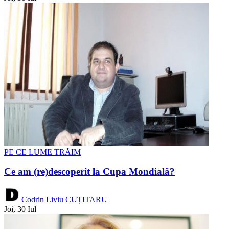
PE CE LUME TRĂIM
Ce am (re)descoperit la Cupa Mondială?
Codrin Liviu CUȚITARU
Joi, 30 Iul