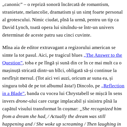
„canonic” – o repriză sonoră încărcată de romantism,
stranietate, melancolie, dramatism și un simț foarte personal
al grotescului. Nimic ciudat, pînă la urmă, pentru un tip ca
David Lynch, toată opera lui situîndu-se într-un univers
determinat de aceste patru sau cinci cuvinte.
Mîna aia de editor extravagant a regizorului american se
simte la tot pasul. Aici, pe tragicul blues
„The Answer to the
Question”
, toba e pe lîngă și sună din ce în ce mai mult ca o
mașinuță stricată dintr-un bîlci, obligată să-și continue la
nesfîrșit mersul. (Tot aici vei auzi, oricum ar suna ea, și
singura tobă de pe tot albumul ăsta!) Dincolo, pe
„Reflection
in a Blade”
, banda cu vocea lui Chrystabell se mișcă în sens
invers
drone
-ului care curge implacabil și sinistru pînă la
capătul visului transformat în coșmar:
„She recognized him
from a dream she had, / Actually the dream was still
happening and / She woke up screaming / Then laughing in