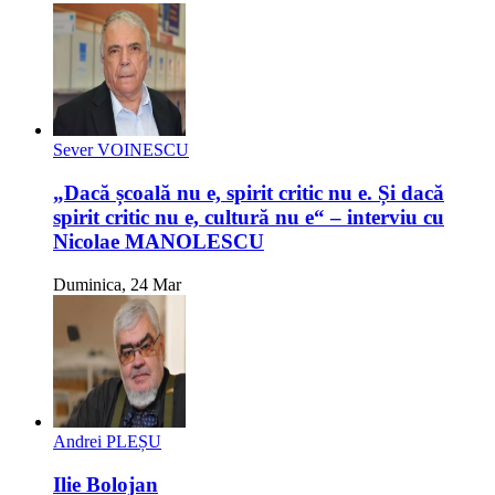
Sever VOINESCU
„Dacă școală nu e, spirit critic nu e. Și dacă
spirit critic nu e, cultură nu e“ – interviu cu
Nicolae MANOLESCU
Duminica, 24 Mar
Andrei PLEȘU
Ilie Bolojan