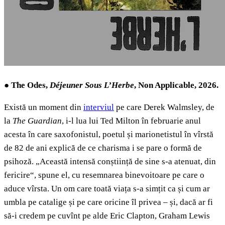
●
The Odes,
Déjeuner Sous L’Herbe
, Non Applicable, 2026.
Există un moment din
interviul
pe care Derek Walmsley, de
la
The Guardian
, i-l lua lui Ted Milton în februarie anul
acesta în care saxofonistul, poetul și marionetistul în vîrstă
de 82 de ani explică de ce charisma i se pare o formă de
psihoză. „Această intensă conștiință de sine s-a atenuat, din
fericire“, spune el, cu resemnarea binevoitoare pe care o
aduce vîrsta. Un om care toată viața s-a simțit ca și cum ar
umbla pe catalige și pe care oricine îl privea – și, dacă ar fi
să-i credem pe cuvînt pe alde Eric Clapton, Graham Lewis