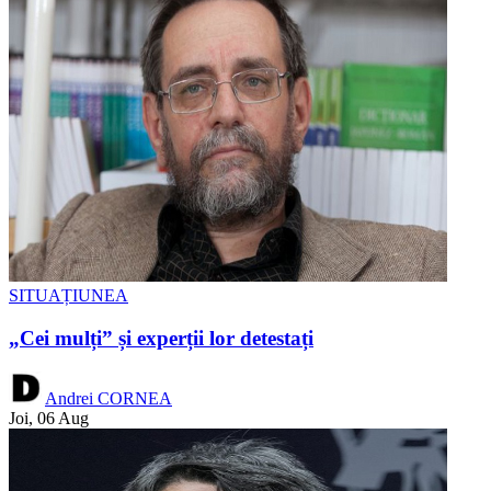
SITUAȚIUNEA
„Cei mulți” și experții lor detestați
Andrei CORNEA
Joi, 06 Aug