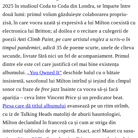
2025 în studioul Coda to Coda din Londra, se împarte între
două lumi: primul volum găzduiește colaborarea propriu-
zisă, în care vocea uzată și expresivă a lui Milton coexistă cu
electronica lui Britton; al doilea e o recitare a culegerii de
poezii
Anti Climb Paint
, pe care artistul englez a scris-o în
timpul pandemiei, adică
35 de poeme scurte, unele de cîteva
secunde, livrate fără nici un fel de acompaniament. Primul
dintre ele este cel care justifică cel mai bine existența
albumului.
„You Owned It”
deschide balul cu o bătaie
insistentă, saxofonul lui Milton intrînd și ieșind din cîmpul
sonor cu fraze de
free jazz
înainte ca vocea să-și facă
apariția – ceva între Vincent Price și un predicator beat.
Piesa care d
ă titlul albumului
avansează pe un ritm strîmb,
cu iz de Talking Heads matoliți de aburii hauntologiei,
Milton declamînd în franceză ca și cum ar striga din
interiorul tabloului de pe copertă. Exact, acel Manet cu susu-