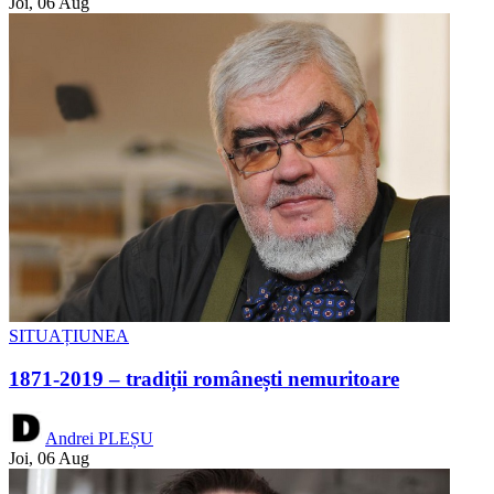
Joi, 06 Aug
SITUAȚIUNEA
1871-2019 – tradiții românești nemuritoare
Andrei PLEȘU
Joi, 06 Aug