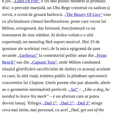
n jos.
„Lines Of Fire”
e cel mai politic moment al primului
disc: o percuție marțială, un Ubu Rege construit cu sadism și
vervă, o scenă de groază burlescă.
„The Binary Of Lies”
vine
cu șfichiuitoare ritmuri beefheartiene, peste care vocea lui
Milton, octogenară, dar furioasă, funcționează ca un
instrument de sine stătător. Al doilea volum e o altă
experiență, un monolog fără suport muzical. Sînt 35 de
ipostaze ale aceleiași voci, de la mica epigramă de șase
secunde
„Gerberas”
la comentariul politic amar din
„Front
Bench”
sau din
„Captain Tom”
, unde Milton condamnă
ritualul glorificării sacrificiului de război cu aceeași acuitate
cu care, în altă viață, trimitea public la plimbare spectatorii
concertelor lui Clapton. Unele poeme sînt pur absurde, altele
au o geometrie minimalistă perfectă:
„Art”
–
„Like a dog, he
needed to leave his mark”
– e un aforism care ar putea
deveni tatuaj. Trilogia
„Dad 1”
,
„Dad 2”
,
„Dad 3”
atinge
ceva mai intim, mai personal, cu acel
„Dad, get out of the