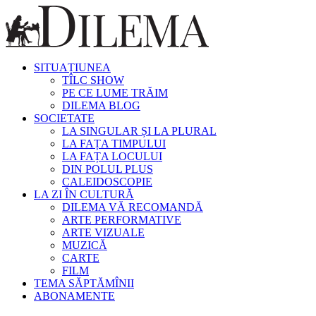
SITUAȚIUNEA
TÎLC SHOW
PE CE LUME TRĂIM
DILEMA BLOG
SOCIETATE
LA SINGULAR ȘI LA PLURAL
LA FAȚA TIMPULUI
LA FAȚA LOCULUI
DIN POLUL PLUS
CALEIDOSCOPIE
LA ZI ÎN CULTURĂ
DILEMA VĂ RECOMANDĂ
ARTE PERFORMATIVE
ARTE VIZUALE
MUZICĂ
CARTE
FILM
TEMA SĂPTĂMÎNII
ABONAMENTE