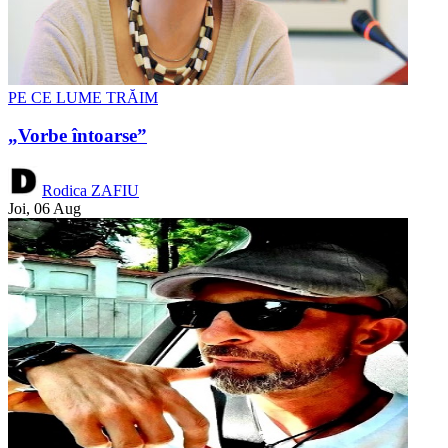
PE CE LUME TRĂIM
„Vorbe întoarse”
Rodica ZAFIU
Joi, 06 Aug