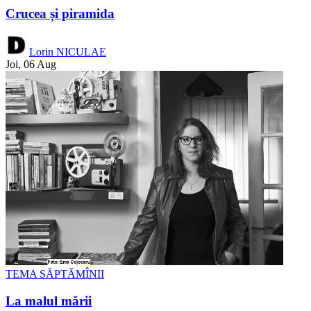
Crucea și piramida
Lorin NICULAE
Joi, 06 Aug
TEMA SĂPTĂMÎNII
La malul mării