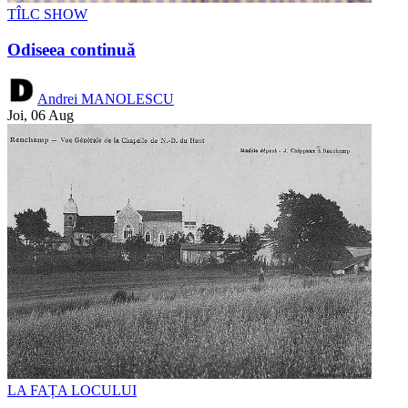
TÎLC SHOW
Odiseea continuă
Andrei MANOLESCU
Joi, 06 Aug
LA FAȚA LOCULUI