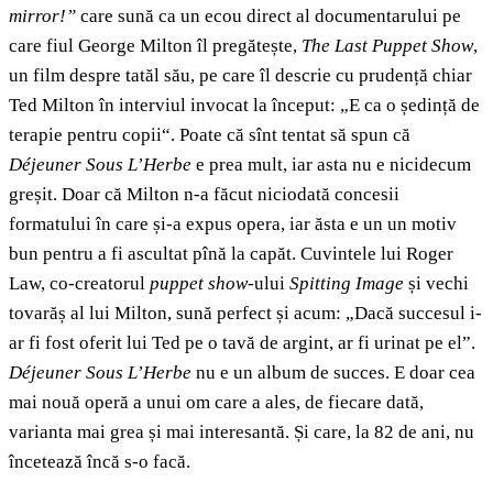
mirror!”
care sună ca un ecou direct al documentarului pe
care fiul George Milton îl pregătește,
The Last Puppet Show
,
un film despre tatăl său, pe care îl descrie cu prudență chiar
Ted Milton în interviul invocat la început: „E ca o ședință de
terapie pentru copii“. Poate că sînt tentat să spun că
Déjeuner Sous L’Herbe
e prea mult, iar asta nu e nicidecum
greșit. Doar că Milton n-a făcut niciodată concesii
formatului în care și-a expus opera, iar ăsta e un un motiv
bun pentru a fi ascultat pînă la capăt. Cuvintele lui Roger
Law, co-creatorul
puppet show
-ului
Spitting Image
și vechi
tovarăș al lui Milton, sună perfect și acum: „Dacă succesul i-
ar fi fost oferit lui Ted pe o tavă de argint, ar fi urinat pe el”.
Déjeuner Sous L’Herbe
nu e un album de succes. E doar cea
mai nouă operă a unui om care a ales, de fiecare dată,
varianta mai grea și mai interesantă. Și care, la 82 de ani, nu
încetează încă s-o facă.