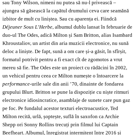
sau Tony Wilson, nimeni nu putea să nu-l privească –
ajungea să găsească la capătul drumului ceva care seamănă
izbitor de mult cu liniștea. Sau cu aparența ei. Fiindcă
Déjeuner Sous L’Herbe
, albumul dublu lansat în februarie de
duo-ul The Odes, adică Milton și Sam Britton, alias Isambard
Khroustaliov, un artist din aria muzicii electronice, nu sună
deloc a liniște. De fapt, sună a om care și-a găsit, în sfîrșit,
formatul potrivit pentru a fi exact cît de zgomotos a vrut
mereu să fie. The Odes este un proiect cu rădăcini în 2002,
un vehicul pentru ceea ce Milton numește o întoarcere la
performance
-urile sale din anii ’70, dinainte de fondarea
grupului Blurt. Britton se pune la dispoziție cu niște ritmuri
electronice idiosincratice, asamblaje de sunete care pun gaz
pe foc. Pe fundalul acestor texturi electroacustice, Ted
Milton recită, urlă, șoptește, suflă în saxofon ca Archie
Shepp ori Sonny Rollins trecuți prin filmul lui Captain
Beefheart. Albumul, înregistrat intermitent între 2016 și