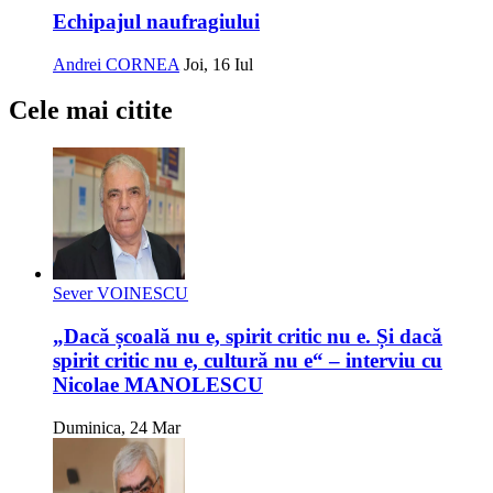
Echipajul naufragiului
Andrei CORNEA
Joi, 16 Iul
Cele mai citite
Sever VOINESCU
„Dacă școală nu e, spirit critic nu e. Și dacă
spirit critic nu e, cultură nu e“ – interviu cu
Nicolae MANOLESCU
Duminica, 24 Mar