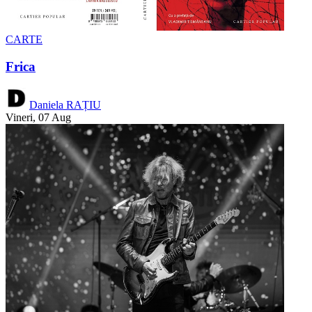
CARTE
Frica
Daniela RAȚIU
Vineri, 07 Aug