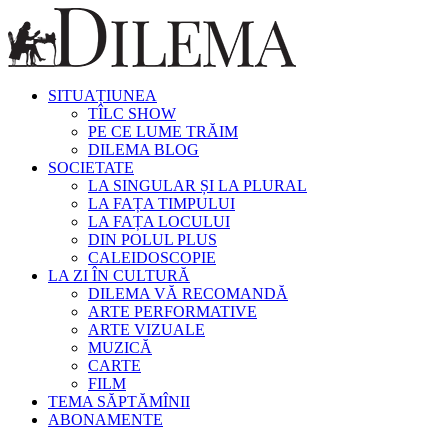
SITUAȚIUNEA
TÎLC SHOW
PE CE LUME TRĂIM
DILEMA BLOG
SOCIETATE
LA SINGULAR ȘI LA PLURAL
LA FAȚA TIMPULUI
LA FAȚA LOCULUI
DIN POLUL PLUS
CALEIDOSCOPIE
LA ZI ÎN CULTURĂ
DILEMA VĂ RECOMANDĂ
ARTE PERFORMATIVE
ARTE VIZUALE
MUZICĂ
CARTE
FILM
TEMA SĂPTĂMÎNII
ABONAMENTE