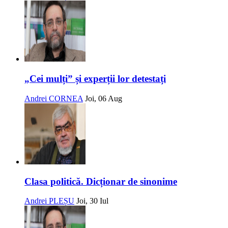
„Cei mulți” și experții lor detestați
Andrei CORNEA
Joi, 06 Aug
Clasa politică. Dicționar de sinonime
Andrei PLEȘU
Joi, 30 Iul