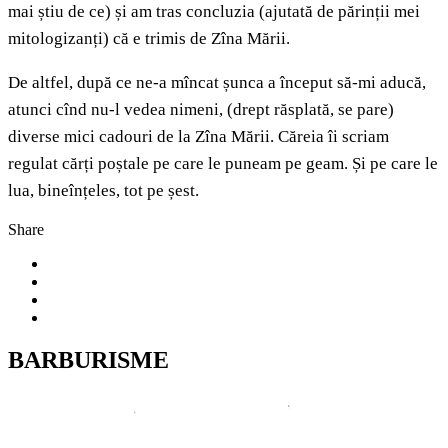
mai știu de ce) și am tras concluzia (ajutată de părinții mei
mitologizanți) că e trimis de Zîna Mării.
De altfel, după ce ne-a mîncat șunca a început să-mi aducă,
atunci cînd nu-l vedea nimeni, (drept răsplată, se pare)
diverse mici cadouri de la Zîna Mării. Căreia îi scriam
regulat cărți poștale pe care le puneam pe geam. Și pe care le
lua, bineînțeles, tot pe șest.
Share
BARBURISME