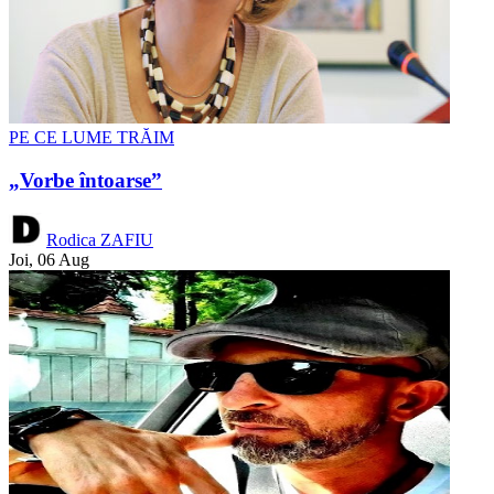
PE CE LUME TRĂIM
„Vorbe întoarse”
Rodica ZAFIU
Joi, 06 Aug