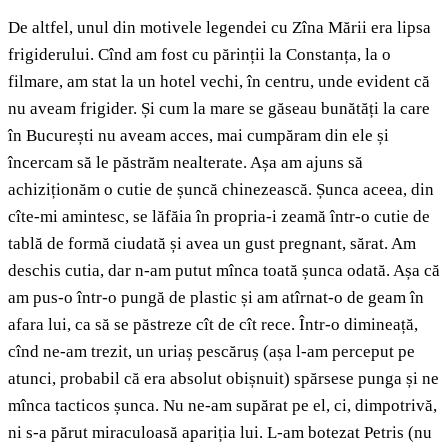
De altfel, unul din motivele legendei cu Zîna Mării era lipsa
frigiderului. Cînd am fost cu părinții la Constanța, la o
filmare, am stat la un hotel vechi, în centru, unde evident că
nu aveam frigider. Și cum la mare se găseau bunătăți la care
în București nu aveam acces, mai cumpăram din ele și
încercam să le păstrăm nealterate. Așa am ajuns să
achiziționăm o cutie de șuncă chinezească. Șunca aceea, din
cîte-mi amintesc, se lăfăia în propria-i zeamă într-o cutie de
tablă de formă ciudată și avea un gust pregnant, sărat. Am
deschis cutia, dar n-am putut mînca toată șunca odată. Așa că
am pus-o într-o pungă de plastic și am atîrnat-o de geam în
afara lui, ca să se păstreze cît de cît rece. Într-o dimineață,
cînd ne-am trezit, un uriaș pescăruș (așa l-am perceput pe
atunci, probabil că era absolut obișnuit) spărsese punga și ne
mînca tacticos șunca. Nu ne-am supărat pe el, ci, dimpotrivă,
ni s-a părut miraculoasă apariția lui. L-am botezat Petris (nu