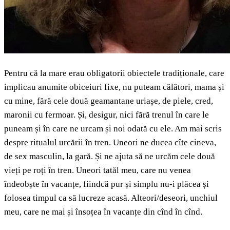
Pentru că la mare erau obligatorii obiectele tradiționale, care
implicau anumite obiceiuri fixe, nu puteam călători, mama și
cu mine, fără cele două geamantane uriașe, de piele, cred,
maronii cu fermoar. Și, desigur, nici fără trenul în care le
puneam și în care ne urcam și noi odată cu ele. Am mai scris
despre ritualul urcării în tren. Uneori ne ducea cîte cineva,
de sex masculin, la gară. Și ne ajuta să ne urcăm cele două
vieți pe roți în tren. Uneori tatăl meu, care nu venea
îndeobște în vacanțe, fiindcă pur și simplu nu-i plăcea și
folosea timpul ca să lucreze acasă. Alteori/deseori, unchiul
meu, care ne mai și însoțea în vacanțe din cînd în cînd.