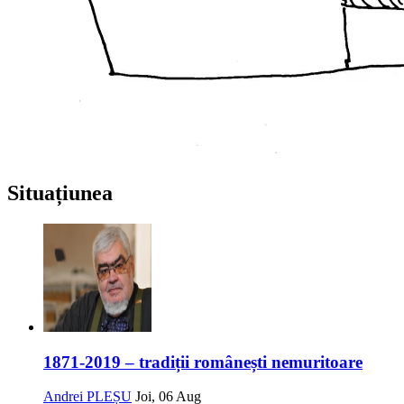
Situațiunea
1871-2019 – tradiții românești nemuritoare
Andrei PLEȘU
Joi, 06 Aug