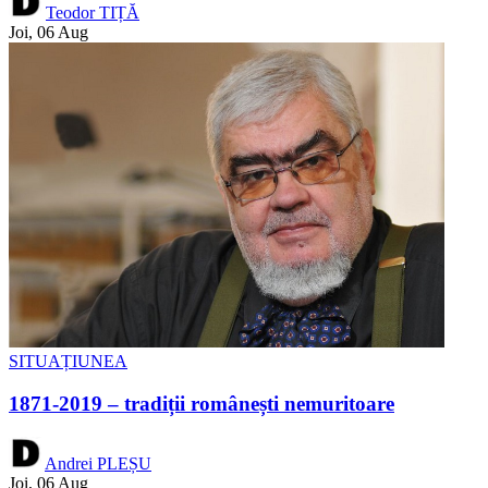
Teodor TIȚĂ
Joi, 06 Aug
SITUAȚIUNEA
1871-2019 – tradiții românești nemuritoare
Andrei PLEȘU
Joi, 06 Aug