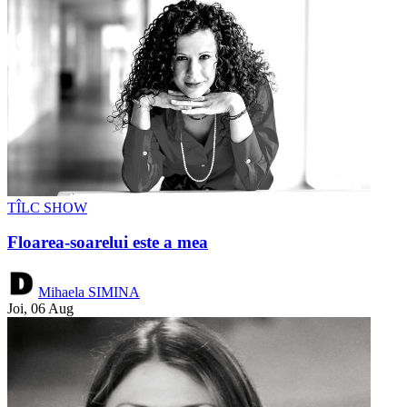
TÎLC SHOW
Floarea-soarelui este a mea
Mihaela SIMINA
Joi, 06 Aug