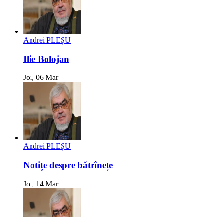
Andrei PLEȘU
Ilie Bolojan
Joi, 06 Mar
Andrei PLEȘU
Notițe despre bătrînețe
Joi, 14 Mar