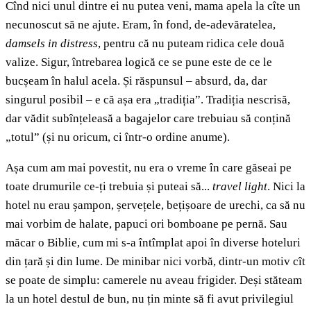
Cînd nici unul dintre ei nu putea veni, mama apela la cîte un
necunoscut să ne ajute. Eram, în fond, de-adevăratelea,
damsels in distress
, pentru că nu puteam ridica cele două
valize. Sigur, întrebarea logică ce se pune este de ce le
bucșeam în halul acela. Și răspunsul – absurd, da, dar
singurul posibil – e că așa era „tradiția”. Tradiția nescrisă,
dar vădit subînțeleasă a bagajelor care trebuiau să conțină
„totul” (și nu oricum, ci într-o ordine anume).
Așa cum am mai povestit, nu era o vreme în care găseai pe
toate drumurile ce-ți trebuia și puteai să...
travel light
. Nici la
hotel nu erau șampon, șervețele, bețișoare de urechi, ca să nu
mai vorbim de halate, papuci ori bomboane pe pernă. Sau
măcar o Biblie, cum mi s-a întîmplat apoi în diverse hoteluri
din țară și din lume. De minibar nici vorbă, dintr-un motiv cît
se poate de simplu: camerele nu aveau frigider. Deși stăteam
la un hotel destul de bun, nu țin minte să fi avut privilegiul