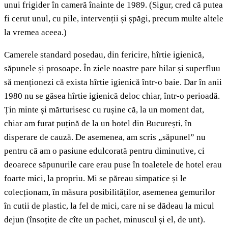
unui frigider în cameră înainte de 1989. (Sigur, cred că putea
fi cerut unul, cu pile, intervenții și șpăgi, precum multe altele
la vremea aceea.)
Camerele standard posedau, din fericire, hîrtie igienică,
săpunele și prosoape. În ziele noastre pare hilar și superfluu
să menționezi că exista hîrtie igienică într-o baie. Dar în anii
1980 nu se găsea hîrtie igienică deloc chiar, într-o perioadă.
Țin minte și mărturisesc cu rușine că, la un moment dat,
chiar am furat puțină de la un hotel din București, în
disperare de cauză. De asemenea, am scris „săpunel” nu
pentru că am o pasiune edulcorată pentru diminutive, ci
deoarece săpunurile care erau puse în toaletele de hotel erau
foarte mici, la propriu. Mi se păreau simpatice și le
colecționam, în măsura posibilităților, asemenea gemurilor
în cutii de plastic, la fel de mici, care ni se dădeau la micul
dejun (însoțite de cîte un pachet, minuscul și el, de unt).