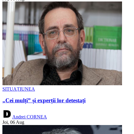
SITUAȚIUNEA
„Cei mulți” și experții lor detestați
Andrei CORNEA
Joi, 06 Aug