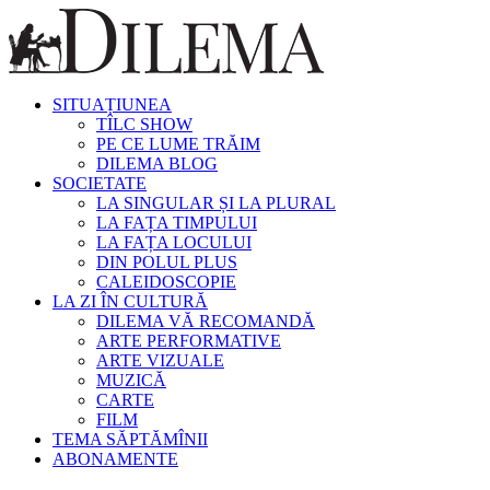
SITUAȚIUNEA
TÎLC SHOW
PE CE LUME TRĂIM
DILEMA BLOG
SOCIETATE
LA SINGULAR ȘI LA PLURAL
LA FAȚA TIMPULUI
LA FAȚA LOCULUI
DIN POLUL PLUS
CALEIDOSCOPIE
LA ZI ÎN CULTURĂ
DILEMA VĂ RECOMANDĂ
ARTE PERFORMATIVE
ARTE VIZUALE
MUZICĂ
CARTE
FILM
TEMA SĂPTĂMÎNII
ABONAMENTE