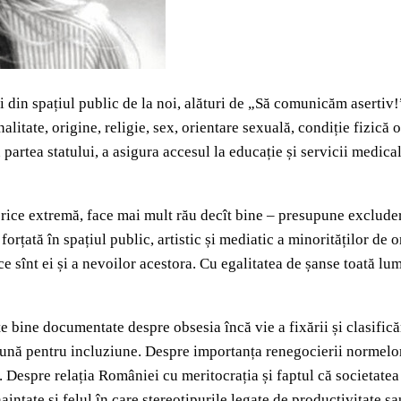
ii din spațiul public de la noi, alături de „Să comunicăm asertiv!
tate, origine, religie, sex, orientare sexuală, condiție fizică ori
partea statului, a asigura accesul la educație și servicii medicale 
a orice extremă, face mai mult rău decît bine – presupune exclude
forțată în spațiul public, artistic și mediatic a minorităților de 
sînt ei și a nevoilor acestora. Cu egalitatea de șanse toată lumea
e bine documentate despre obsesia încă vie a fixării și clasificăr
ă bună pentru incluziune. Despre importanța renegocierii normelo
. Despre relația României cu meritocrația și faptul că societatea a
naintate și felul în care stereotipurile legate de productivitate 