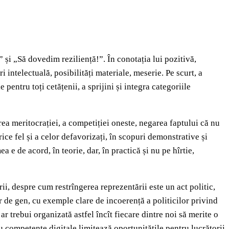
” și „Să dovedim reziliență!”. În conotația lui pozitivă,
 intelectuală, posibilități materiale, meserie. Pe scurt, a
pentru toți cetățenii, a sprijini și integra categoriile
rea meritocrației, a competiției oneste, negarea faptului că nu
orice fel și a celor defavorizați, în scopuri demonstrative și
 e de acord, în teorie, dar, în practică și nu pe hîrtie,
ii, despre cum restrîngerea reprezentării este un act politic,
r de gen, cu exemple clare de incoerență a politicilor privind
r trebui organizată astfel încît fiecare dintre noi să merite o
sau competențe digitale limitează oportunitățile pentru lucrătorii