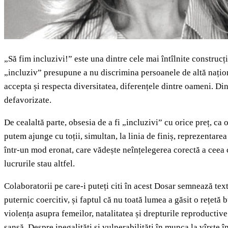
„Să fim incluzivi!” este una dintre cele mai întîlnite construcț
„incluziv” presupune a nu discrimina persoanele de altă naționali
accepta și respecta diversitatea, diferențele dintre oameni. Din 
defavorizate.
De cealaltă parte, obsesia de a fi „incluzivi” cu orice preț, c
putem ajunge cu toții, simultan, la linia de finiș, reprezentarea 
într-un mod eronat, care vădește neînțelegerea corectă a ceea ce 
lucrurile stau altfel.
Colaboratorii pe care-i puteți citi în acest Dosar semnează text
puternic coercitiv, și faptul că nu toată lumea a găsit o rețet
violența asupra femeilor, natalitatea și drepturile reproductive
șansă. Despre inegalități și vulnerabilități în munca la vîrste î