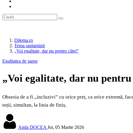
Dilema.ro
Tema saptaminii
„Voi egalitate, dar nu pentru căţei”
Egalitatea de şanse
„Voi egalitate, dar nu pentru
Obsesia de a fi „incluzivi” cu orice preț, ca orice extremă, f
toții, simultan, la linia de finiș.
Anda DOCEA
Joi, 05 Martie 2026