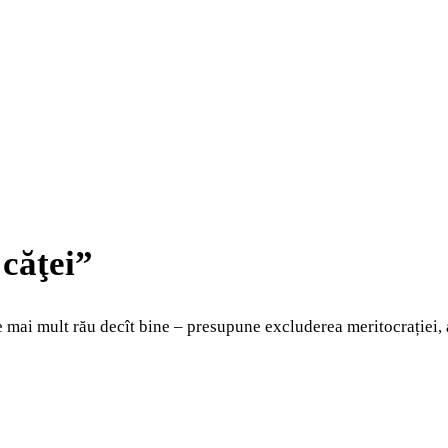
 căţei”
ace mai mult rău decît bine – presupune excluderea meritocrației