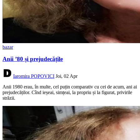
bazar
Anii ’80 și prejudecățile
Iaromira POPOVICI
Joi, 02 Apr
Anii 1980 erau, în multe, cel puțin comparativ cu cei de acum, ani ai
prejudecăților. Cînd ieșeai, simțeai, la propriu și la figurat, privirile
străzii.