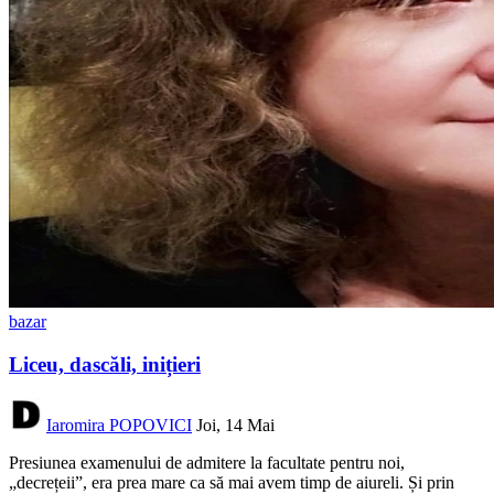
bazar
Liceu, dascăli, inițieri
Iaromira POPOVICI
Joi, 14 Mai
Presiunea examenului de admitere la facultate pentru noi,
„decrețeii”, era prea mare ca să mai avem timp de aiureli. Și prin