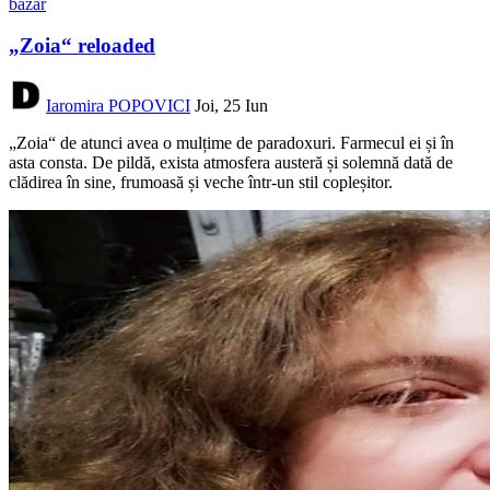
bazar
„Zoia“ reloaded
Iaromira POPOVICI
Joi, 25 Iun
„Zoia“ de atunci avea o mulțime de paradoxuri. Farmecul ei și în
asta consta. De pildă, exista atmosfera austeră și solemnă dată de
clădirea în sine, frumoasă și veche într-un stil copleșitor.