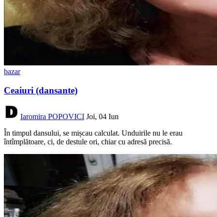
bazar
Ceaiuri (dansante)
Iaromira POPOVICI
Joi, 04 Iun
În timpul dansului, se mișcau calculat. Unduirile nu le erau
întîmplătoare, ci, de destule ori, chiar cu adresă precisă.