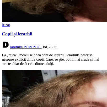
bazar
Copii și ierarhii
Iaromira POPOVICI
Joi, 23 Iul
La „fațea”, mereu se ținea cont de ierarhii. Ierarhiile nescrise,
nespuse explicit dintre copii. Care, se știe, pot fi mai crude și mai
stricte chiar decît cele dintre adulți.