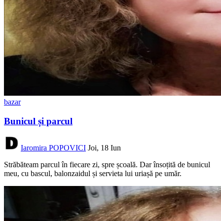
bazar
Bunicul și parcul
Iaromira POPOVICI
Joi, 18 Iun
Străbăteam parcul în fiecare zi, spre școală. Dar însoțită de bunicul
meu, cu bascul, balonzaidul și servieta lui uriașă pe umăr.