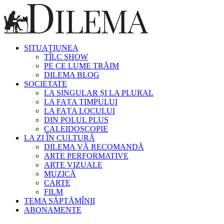
SITUAȚIUNEA
TÎLC SHOW
PE CE LUME TRĂIM
DILEMA BLOG
SOCIETATE
LA SINGULAR ȘI LA PLURAL
LA FAȚA TIMPULUI
LA FAȚA LOCULUI
DIN POLUL PLUS
CALEIDOSCOPIE
LA ZI ÎN CULTURĂ
DILEMA VĂ RECOMANDĂ
ARTE PERFORMATIVE
ARTE VIZUALE
MUZICĂ
CARTE
FILM
TEMA SĂPTĂMÎNII
ABONAMENTE