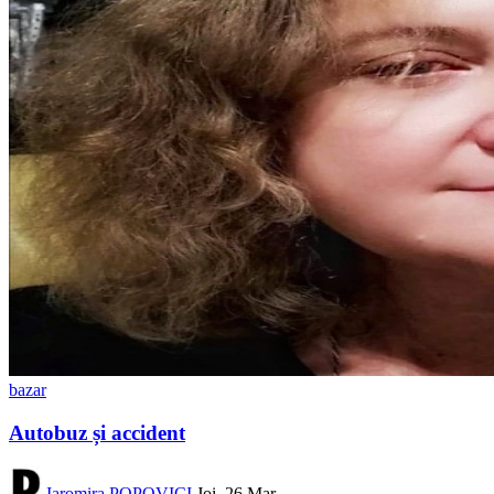
bazar
Autobuz și accident
Iaromira POPOVICI
Joi, 26 Mar