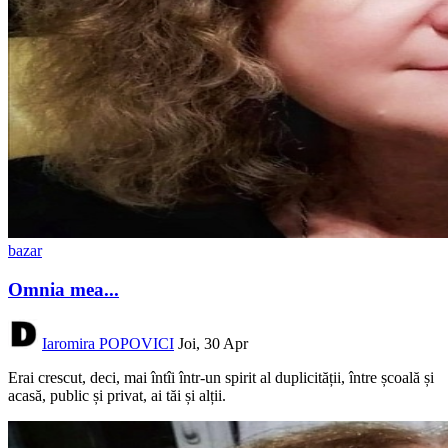
bazar
Omnia mea...
Iaromira POPOVICI
Joi, 30 Apr
Erai crescut, deci, mai întîi într-un spirit al duplicității, între școală și
acasă, public și privat, ai tăi și alții.