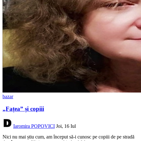
bazar
„Fațea” și copiii
Iaromira POPOVICI
Joi, 16 Iul
Nici nu mai știu cum, am început să-i cunosc pe copiii de pe stradă