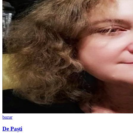
bazar
De Paști