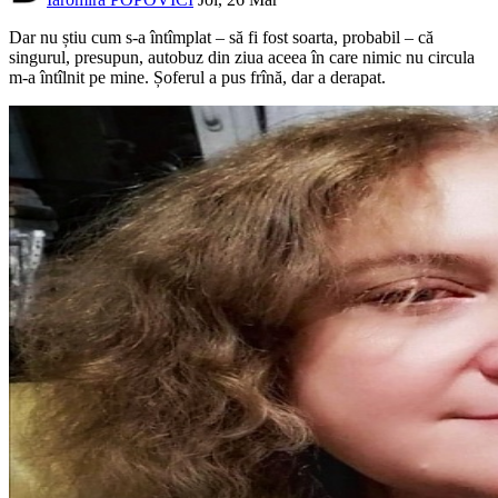
Dar nu știu cum s-a întîmplat – să fi fost soarta, probabil – că
singurul, presupun, autobuz din ziua aceea în care nimic nu circula
m-a întîlnit pe mine. Șoferul a pus frînă, dar a derapat.