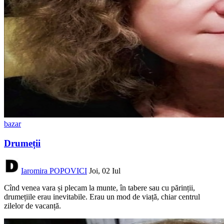
bazar
Drumeții
Iaromira POPOVICI
Joi, 02 Iul
Cînd venea vara și plecam la munte, în tabere sau cu părinții,
drumețiile erau inevitabile. Erau un mod de viață, chiar centrul
zilelor de vacanță.