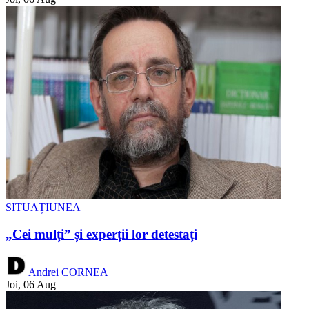
SITUAȚIUNEA
„Cei mulți” și experții lor detestați
Andrei CORNEA
Joi, 06 Aug