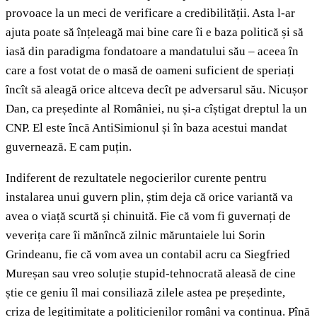
provoace la un meci de verificare a credibilității. Asta l-ar
ajuta poate să înțeleagă mai bine care îi e baza politică și să
iasă din paradigma fondatoare a mandatului său – aceea în
care a fost votat de o masă de oameni suficient de speriați
încît să aleagă orice altceva decît pe adversarul său. Nicușor
Dan, ca președinte al României, nu și-a cîștigat dreptul la un
CNP. El este încă AntiSimionul și în baza acestui mandat
guvernează. E cam puțin.
Indiferent de rezultatele negocierilor curente pentru
instalarea unui guvern plin, știm deja că orice variantă va
avea o viață scurtă și chinuită. Fie că vom fi guvernați de
veverița care îi mănîncă zilnic măruntaiele lui Sorin
Grindeanu, fie că vom avea un contabil acru ca Siegfried
Mureșan sau vreo soluție stupid-tehnocrată aleasă de cine
știe ce geniu îl mai consiliază zilele astea pe președinte,
criza de legitimitate a politicienilor români va continua. Pînă