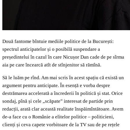
Două fantome bîntuie mediile politice de la București:
spectrul anticipatelor și o posibilă suspendare a
președintelui în cazul în care Nicușor Dan cade de pe sîrma
aia pe care încearcă atît de stînjenitor să rămînă.
Să le luăm pe rînd. Am mai scris în acest spațiu că există un
argument pentru anticipate. În esență e vorba despre
destrămarea accelerată a încrederii în politică și stat. Orice
sondaj, pînă și cele „scăpate” interesat de partide prin
redacții, arată clar această realitate înspăimîntătoare. Avem
de-a face cu o Românie a elitelor politice – politicieni,
clienți și ceva capete vorbitoare de la TV sau de pe rețele