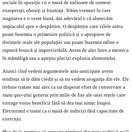
sociale în opoziție cu o masă de milioane de oameni
exasperați, obosiți și frustrați. Trăim vremuri în care
stagnarea e o veste bună, dar adevărul e că alunecăm
implacabil spre o despărțire. O despărțire care zilele astea
poate însemna o primenire politică și o apropiere de
dorințele reale ale populației sau poate însemna mîine o
ruptură bruscă și imprevizibilă. Avem de ales între a mesteca
în mămăligă sau a aștepta placizi explozia alimentului.
Atunci cînd vedem argumentele anti-anticipate avem
tendința să le dăm credit și să nu vedem aroganța din ele. Ele
trebuie tratate mai ales ca un disperat efort de conservare a
statu quo
-ului generat prin miile de fire ale unei rețele care
extrage voios beneficii fără să dea mai nimic înapoi.
Electoratul e tratat ca o masă de indivizi fără capacitate de
exercițiu.
Plec de la premisa că aproape nimănui din zona politică nu îi