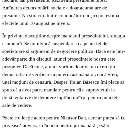
neclare, dar persistente. Reziliența presupune luptă.
Amînarea detensionării sociale e doar acumulare de
presiune. Nu știu cîți dintre conducătorii noștri pot estima
efectele unui 10 august pe invers.
În privința discuțiilor despre mandatul președintelui, situația
e similară. Se tot invocă suspendarea ca pe un fel de
sperietoare și argument de negociere politică. Dacă este într-
adevăr parte din discuții, atunci președintele nostru este
prizonier. Dacă nu e, atunci vorbim doar de un exercițiu
democratic de verificare a puterii, asemănător, dacă vreți,
unei moțiuni de cenzură. Despre Traian Băsescu îmi place să
spun că a avut patru mandate pentru că a supraviețuit la
două tentative de demitere luptînd îndîrjit pentru punctele
sale de vedere.
Poate e o lecție acolo pentru Nicușor Dan, care ar putea să își
privească adversarii în ochi pentru prima oară și să îi