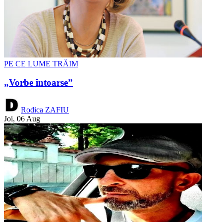
PE CE LUME TRĂIM
„Vorbe întoarse”
Rodica ZAFIU
Joi, 06 Aug