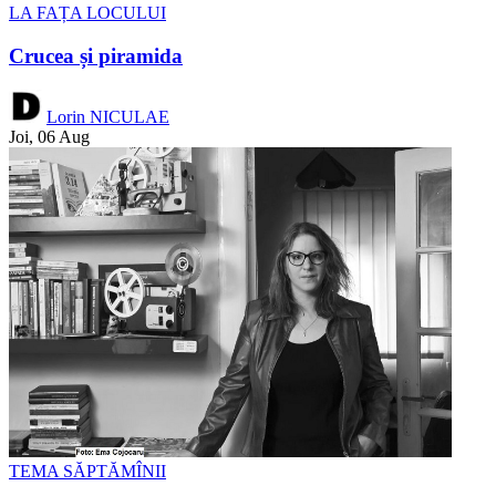
LA FAȚA LOCULUI
Crucea și piramida
Lorin NICULAE
Joi, 06 Aug
TEMA SĂPTĂMÎNII