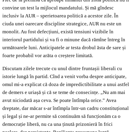
convine un test la mijlocul mandatului. Și mă gîndesc
inclusiv la AUR – sperietoarea politică a acestor zile. În
ciuda unei oarecare discipline strategice, AUR nu este un
monolit. Au fost defecțiuni, există tensiuni vizibile în
interiorul partidului și va fi o minune dacă rămîne întreg în
următoarele luni. Anticipatele ar testa drobul ăsta de sare și
foarte probabil vor arăta o creștere limitată.
Discutam zilele trecute cu unul dintre fruntașii liberali cu
istorie lungă în partid. Cînd a venit vorba despre anticipate,
omul mi-a explicat că doza de impredictibilitate a unui astfel
de demers e uriașă și că se teme de consecințe. „Nu am mai
avut niciodată așa ceva. Se poate întîmpla orice.” Avea
dreptate, dar măcar s-ar întîmpla într-un cadru constituțional
și legal și ne-ar permite să continuăm să funcționăm ca o
democrație liberă, nu ca una ținută prizonieră în frici