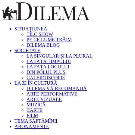
SITUAȚIUNEA
TÎLC SHOW
PE CE LUME TRĂIM
DILEMA BLOG
SOCIETATE
LA SINGULAR ȘI LA PLURAL
LA FAȚA TIMPULUI
LA FAȚA LOCULUI
DIN POLUL PLUS
CALEIDOSCOPIE
LA ZI ÎN CULTURĂ
DILEMA VĂ RECOMANDĂ
ARTE PERFORMATIVE
ARTE VIZUALE
MUZICĂ
CARTE
FILM
TEMA SĂPTĂMÎNII
ABONAMENTE