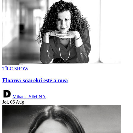
TÎLC SHOW
Floarea-soarelui este a mea
Mihaela SIMINA
Joi, 06 Aug