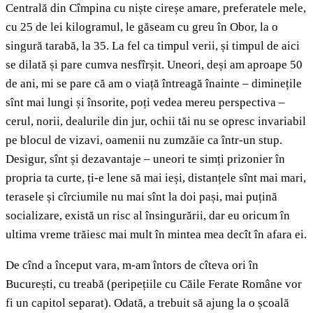
Centrală din Cîmpina cu niște cireșe amare, preferatele mele,
cu 25 de lei kilogramul, le găseam cu greu în Obor, la o
singură tarabă, la 35. La fel ca timpul verii, și timpul de aici
se dilată și pare cumva nesfîrșit. Uneori, deși am aproape 50
de ani, mi se pare că am o viață întreagă înainte – diminețile
sînt mai lungi și însorite, poți vedea mereu perspectiva –
cerul, norii, dealurile din jur, ochii tăi nu se opresc invariabil
pe blocul de vizavi, oamenii nu zumzăie ca într-un stup.
Desigur, sînt și dezavantaje – uneori te simți prizonier în
propria ta curte, ți-e lene să mai ieși, distanțele sînt mai mari,
terasele și cîrciumile nu mai sînt la doi pași, mai puțină
socializare, există un risc al însingurării, dar eu oricum în
ultima vreme trăiesc mai mult în mintea mea decît în afara ei.
De cînd a început vara, m-am întors de cîteva ori în
București, cu treabă (peripețiile cu Căile Ferate Române vor
fi un capitol separat). Odată, a trebuit să ajung la o școală