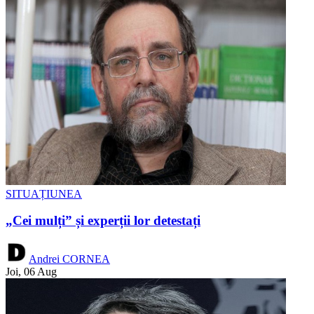
SITUAȚIUNEA
„Cei mulți” și experții lor detestați
Andrei CORNEA
Joi, 06 Aug