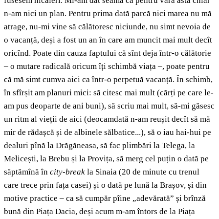
fusesem nicăieri. Mi-am dat seama că pentru vara asta chiar
n-am nici un plan. Pentru prima dată parcă nici marea nu mă
atrage, nu-mi vine să călătoresc niciunde, nu simt nevoia de
o vacanță, deși a fost un an în care am muncit mai mult decît
oricînd. Poate din cauza faptului că sînt deja într-o călătorie
– o mutare radicală oricum îți schimbă viața –, poate pentru
că mă simt cumva aici ca într-o perpetuă vacanță. În schimb,
în sfîrșit am planuri mici: să citesc mai mult (cărți pe care le-
am pus deoparte de ani buni), să scriu mai mult, să-mi găsesc
un ritm al vieții de aici (deocamdată n-am reușit decît să mă
mir de rădașcă și de albinele sălbatice...), să o iau hai-hui pe
dealuri pînă la Drăgăneasa, să fac plimbări la Telega, la
Melicești, la Brebu și la Provița, să merg cel puțin o dată pe
săptămînă în
city-break
la Sinaia (20 de minute cu trenul
care trece prin fața casei) și o dată pe lună la Brașov, și din
motive practice – ca să cumpăr pîine „adevărată” și brînză
bună din Piața Dacia, deși acum m-am întors de la Piața