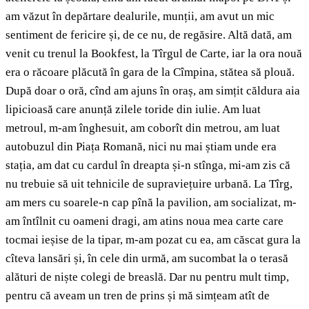
am văzut în depărtare dealurile, munții, am avut un mic
sentiment de fericire și, de ce nu, de regăsire. Altă dată, am
venit cu trenul la Bookfest, la Tîrgul de Carte, iar la ora nouă
era o răcoare plăcută în gara de la Cîmpina, stătea să plouă.
După doar o oră, cînd am ajuns în oraș, am simțit căldura aia
lipicioasă care anunță zilele toride din iulie. Am luat
metroul, m-am înghesuit, am coborît din metrou, am luat
autobuzul din Piața Romană, nici nu mai știam unde era
stația, am dat cu cardul în dreapta și-n stînga, mi-am zis că
nu trebuie să uit tehnicile de supraviețuire urbană. La Tîrg,
am mers cu soarele-n cap pînă la pavilion, am socializat, m-
am întîlnit cu oameni dragi, am atins noua mea carte care
tocmai ieșise de la tipar, m-am pozat cu ea, am căscat gura la
cîteva lansări și, în cele din urmă, am sucombat la o terasă
alături de niște colegi de breaslă. Dar nu pentru mult timp,
pentru că aveam un tren de prins și mă simțeam atît de