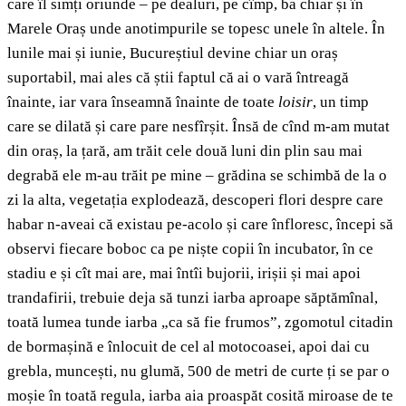
care îl simți oriunde – pe dealuri, pe cîmp, ba chiar și în
Marele Oraș unde anotimpurile se topesc unele în altele. În
lunile mai și iunie, Bucureștiul devine chiar un oraș
suportabil, mai ales că știi faptul că ai o vară întreagă
înainte, iar vara înseamnă înainte de toate
loisir
, un timp
care se dilată și care pare nesfîrșit. Însă de cînd m-am mutat
din oraș, la țară, am trăit cele două luni din plin sau mai
degrabă ele m-au trăit pe mine – grădina se schimbă de la o
zi la alta, vegetația explodează, descoperi flori despre care
habar n-aveai că existau pe-acolo și care înfloresc, începi să
observi fiecare boboc ca pe niște copii în incubator, în ce
stadiu e și cît mai are, mai întîi bujorii, irișii și mai apoi
trandafirii, trebuie deja să tunzi iarba aproape săptămînal,
toată lumea tunde iarba „ca să fie frumos”, zgomotul citadin
de bormașină e înlocuit de cel al motocoasei, apoi dai cu
grebla, muncești, nu glumă, 500 de metri de curte ți se par o
moșie în toată regula, iarba aia proaspăt cosită miroase de te