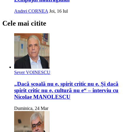
Andrei CORNEA
Joi, 16 Iul
Cele mai citite
Sever VOINESCU
„Dacă școală nu e, spirit critic nu e. Și dacă
spirit critic nu e, cultură nu e“ – interviu cu
Nicolae MANOLESCU
Duminica, 24 Mar