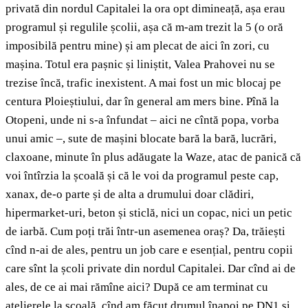
privată din nordul Capitalei la ora opt dimineață, așa erau
programul și regulile școlii, așa că m-am trezit la 5 (o oră
imposibilă pentru mine) și am plecat de aici în zori, cu
mașina. Totul era pașnic și liniștit, Valea Prahovei nu se
trezise încă, trafic inexistent. A mai fost un mic blocaj pe
centura Ploieștiului, dar în general am mers bine. Pînă la
Otopeni, unde ni s-a înfundat – aici ne cîntă popa, vorba
unui amic –, sute de mașini blocate bară la bară, lucrări,
claxoane, minute în plus adăugate la Waze, atac de panică că
voi întîrzia la școală și că le voi da programul peste cap,
xanax, de-o parte și de alta a drumului doar clădiri,
hipermarket-uri, beton și sticlă, nici un copac, nici un petic
de iarbă. Cum poți trăi într-un asemenea oraș? Da, trăiești
cînd n-ai de ales, pentru un job care e esențial, pentru copii
care sînt la școli private din nordul Capitalei. Dar cînd ai de
ales, de ce ai mai rămîne aici? După ce am terminat cu
atelierele la școală, cînd am făcut drumul înapoi pe DN1 și