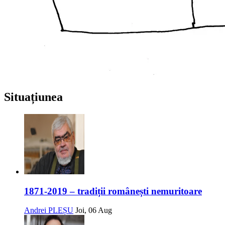
Situațiunea
1871-2019 – tradiții românești nemuritoare
Andrei PLEȘU
Joi, 06 Aug