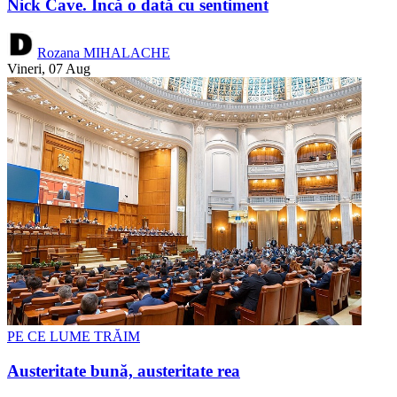
Nick Cave. Încă o dată cu sentiment
Rozana MIHALACHE
Vineri, 07 Aug
PE CE LUME TRĂIM
Austeritate bună, austeritate rea