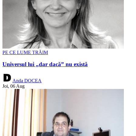
PE CE LUME TRĂIM
Universul lui „dar dacă” nu există
Anda DOCEA
Joi, 06 Aug