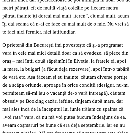
metri pătrați, cît de multă viață colcăie pe fiecare metru
pătrat, înainte îți doreai mai mult „teren”, cît mai mult, acum
îți dai seama că n-ai ce face cu mai mult de o mie. Nu vrei să
te faci nici fermier, nici latifundiar.
O prietenă din București îmi povestește că și-a programat
vara în cele mai mici detalii doar ca să evadeze, să plece din
oraș – mai întîi două săptămîni în Elveția, la fratele ei, apoi
la mare, la bulgari (a făcut deja rezervare), apoi într-o tabără
de vară etc. Așa făceam și eu înainte, căutam diverse portițe
de a scăpa oriunde, aproape în orice condiții (desigur, nu-mi
permiteam să-mi iau o vacanță de-o vară întreagă), căutam
obsesiv pe Booking cazări ieftine, tînjeam după mare, dar
mai ales încă de la începutul lui iunie trăiam cu spaima că
„voi rata” vara, că nu mă voi putea bucura îndeajuns de ea,
aveam coșmaruri pe bune că era deja septembrie, iar eu nu