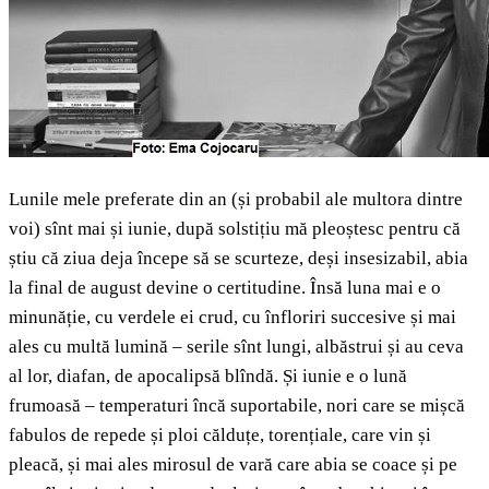
Lunile mele preferate din an (și probabil ale multora dintre
voi) sînt mai și iunie, după solstițiu mă pleoștesc pentru că
știu că ziua deja începe să se scurteze, deși insesizabil, abia
la final de august devine o certitudine. Însă luna mai e o
minunăție, cu verdele ei crud, cu înfloriri succesive și mai
ales cu multă lumină – serile sînt lungi, albăstrui și au ceva
al lor, diafan, de apocalipsă blîndă. Și iunie e o lună
frumoasă – temperaturi încă suportabile, nori care se mișcă
fabulos de repede și ploi călduțe, torențiale, care vin și
pleacă, și mai ales mirosul de vară care abia se coace și pe