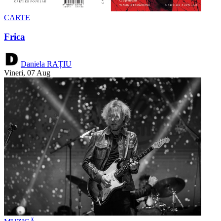
CARTE
Frica
Daniela RAȚIU
Vineri, 07 Aug