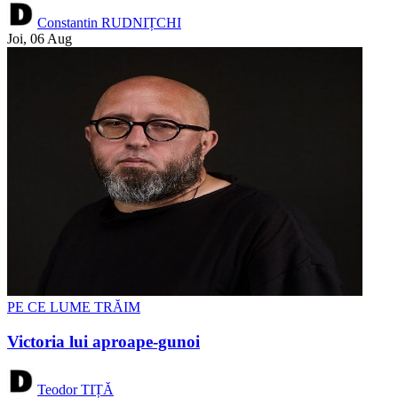
Constantin RUDNIȚCHI
Joi, 06 Aug
PE CE LUME TRĂIM
Victoria lui aproape-gunoi
Teodor TIȚĂ