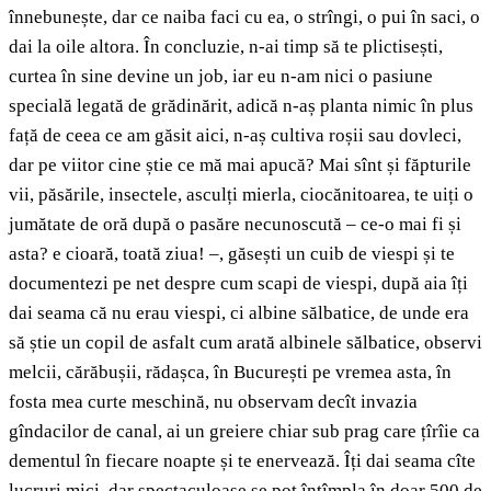
înnebunește, dar ce naiba faci cu ea, o strîngi, o pui în saci, o
dai la oile altora. În concluzie, n-ai timp să te plictisești,
curtea în sine devine un job, iar eu n-am nici o pasiune
specială legată de grădinărit, adică n-aș planta nimic în plus
față de ceea ce am găsit aici, n-aș cultiva roșii sau dovleci,
dar pe viitor cine știe ce mă mai apucă? Mai sînt și făpturile
vii, păsările, insectele, asculți mierla, ciocănitoarea, te uiți o
jumătate de oră după o pasăre necunoscută – ce-o mai fi și
asta? e cioară, toată ziua! –, găsești un cuib de viespi și te
documentezi pe net despre cum scapi de viespi, după aia îți
dai seama că nu erau viespi, ci albine sălbatice, de unde era
să știe un copil de asfalt cum arată albinele sălbatice, observi
melcii, cărăbușii, rădașca, în București pe vremea asta, în
fosta mea curte meschină, nu observam decît invazia
gîndacilor de canal, ai un greiere chiar sub prag care țîrîie ca
dementul în fiecare noapte și te enervează. Îți dai seama cîte
lucruri mici, dar spectaculoase se pot întîmpla în doar 500 de