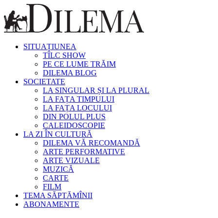
SITUAȚIUNEA
TÎLC SHOW
PE CE LUME TRĂIM
DILEMA BLOG
SOCIETATE
LA SINGULAR ȘI LA PLURAL
LA FAȚA TIMPULUI
LA FAȚA LOCULUI
DIN POLUL PLUS
CALEIDOSCOPIE
LA ZI ÎN CULTURĂ
DILEMA VĂ RECOMANDĂ
ARTE PERFORMATIVE
ARTE VIZUALE
MUZICĂ
CARTE
FILM
TEMA SĂPTĂMÎNII
ABONAMENTE