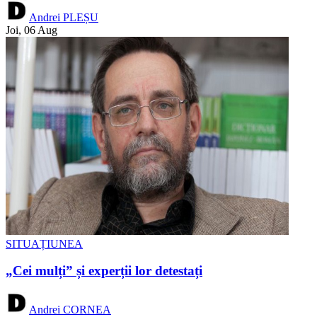
Andrei PLEȘU
Joi, 06 Aug
SITUAȚIUNEA
„Cei mulți” și experții lor detestați
Andrei CORNEA