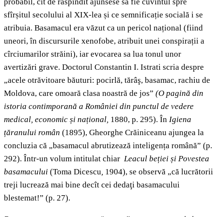
probabil, cît de răspîndit ajunsese să fie cuvîntul spre
sfîrșitul secolului al XIX-lea și ce semnificație socială i se
atribuia. Basamacul era văzut ca un pericol național (fiind
uneori, în discursurile xenofobe, atribuit unei conspirații a
cîrciumarilor străini), iar evocarea sa lua tonul unor
avertizări grave. Doctorul Constantin I. Istrati scria despre
„acele otrăvitoare băuturi: pocirlă, tărâş, basamac, rachiu de
Moldova, care omoară clasa noastră de jos”
(O pagină din
istoria contimporană a României din punctul de vedere
medical, economic și național,
1880, p. 295). În
Igiena
țăranului român
(1895), Gheorghe Crăiniceanu ajungea la
concluzia că „basamacul abrutizează inteligența română” (p.
292). Într-un volum intitulat chiar
Leacul beției și Povestea
basamacului
(Toma Dicescu
,
1904), se observă „că lucrătorii
treji lucrează mai bine decît cei dedaţi basamacului
blestemat!” (p. 27).