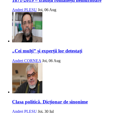
1871-2019 – tradiții românești nemuritoare
Andrei PLEȘU
Joi, 06 Aug
„Cei mulți” și experții lor detestați
Andrei CORNEA
Joi, 06 Aug
Clasa politică. Dicționar de sinonime
Andrei PLEȘU
Joi, 30 Iul