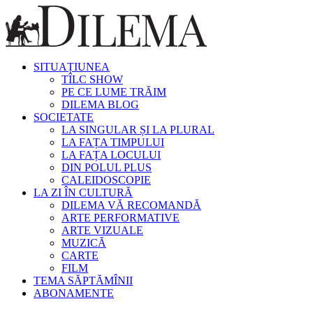
SITUAȚIUNEA
TÎLC SHOW
PE CE LUME TRĂIM
DILEMA BLOG
SOCIETATE
LA SINGULAR ȘI LA PLURAL
LA FAȚA TIMPULUI
LA FAȚA LOCULUI
DIN POLUL PLUS
CALEIDOSCOPIE
LA ZI ÎN CULTURĂ
DILEMA VĂ RECOMANDĂ
ARTE PERFORMATIVE
ARTE VIZUALE
MUZICĂ
CARTE
FILM
TEMA SĂPTĂMÎNII
ABONAMENTE