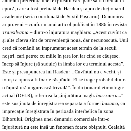
anumită preferință unei explicații care pare să fi circulat în
epocă, care a fost preluată de Hasdeu și apoi de dicționarul
academic (seria coordonată de Sextil Pușcariu). Denumirea
ar proveni – conform unui articol publicat în 1886 în revista
Transilvania –
dintr-o înjurătură maghiară: „Acest cuvînt ca
și alte cîteva sînt de proveniență nouă, dar necunoscută. Unii
cred că românii au împrumutat acest termin de la secuii
noștri, cari petrec cu miile în țara lor, iar cînd se căușesc,
încep să înjure (să suduie) în limba lor cu terminul acesta”.
Este și presupunerea lui Hasdeu: „Cuvîntul nu e vechi, și
totuși a ajuns a fi foarte răspîndit. El se trage probabil dintr-
o înjurătură ungurească trivială”. În dicționarul etimologic
actual (DELR), referirea la „înjurătura magh.
basszam a..
.”
este susținută de înregistrarea separată a formei
basama
, ca
imprecație înregistrată în perioada interbelică în zona
Bihorului. Originea unei denumiri comerciale într-o
înjurătură nu este însă un fenomen foarte obișnuit. Cealaltă