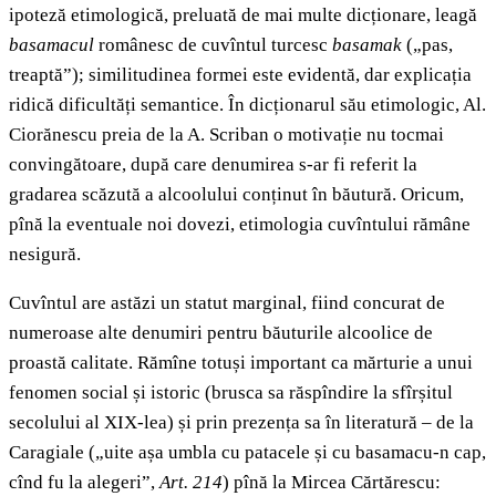
ipoteză etimologică, preluată de mai multe dicționare, leagă
basamacul
românesc de cuvîntul turcesc
basamak
(„pas,
treaptă”); similitudinea formei este evidentă, dar explicația
ridică dificultăți semantice. În dicționarul său etimologic, Al.
Ciorănescu preia de la A. Scriban o motivație nu tocmai
convingătoare, după care denumirea s-ar fi referit la
gradarea scăzută a alcoolului conținut în băutură. Oricum,
pînă la eventuale noi dovezi, etimologia cuvîntului rămâne
nesigură.
Cuvîntul are astăzi un statut marginal, fiind concurat de
numeroase alte denumiri pentru băuturile alcoolice de
proastă calitate. Rămîne totuși important ca mărturie a unui
fenomen social și istoric (brusca sa răspîndire la sfîrșitul
secolului al XIX-lea) și prin prezența sa în literatură – de la
Caragiale („uite așa umbla cu patacele și cu basamacu-n cap,
cînd fu la alegeri”,
Art. 214
) pînă la Mircea Cărtărescu: