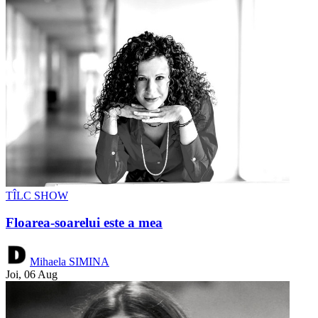
TÎLC SHOW
Floarea-soarelui este a mea
Mihaela SIMINA
Joi, 06 Aug