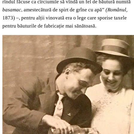
rîndul făcuse ca cîrciumile să vîndă un fel de băutură numită
basamac
, amestecătură de spirt de grîne cu apă”
(Românul,
1873) –, pentru alții vinovată era o lege care sporise taxele
pentru băuturile de fabricație mai sănătoasă.