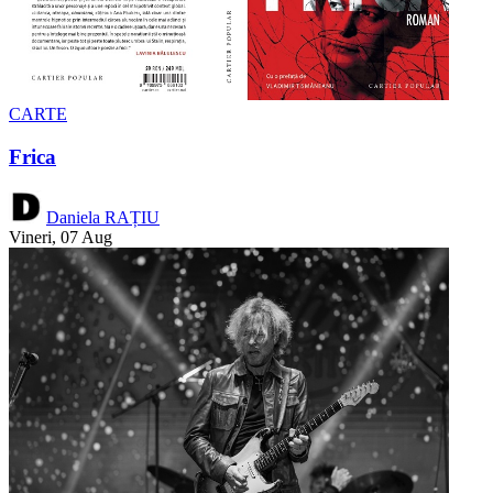
CARTE
Frica
Daniela RAȚIU
Vineri, 07 Aug