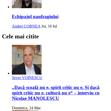
Echipajul naufragiului
Andrei CORNEA
Joi, 16 Iul
Cele mai citite
Sever VOINESCU
„Dacă școală nu e, spirit critic nu e. Și dacă
spirit critic nu e, cultură nu e“ – interviu cu
Nicolae MANOLESCU
Duminica, 24 Mar