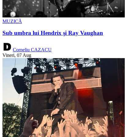
MUZICĂ
Sub umbra lui Hendrix şi Ray Vaughan
Corneliu CAZACU
Vineri, 07 Aug