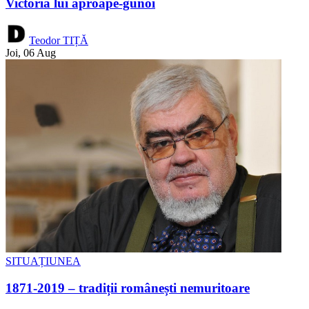
Victoria lui aproape-gunoi
Teodor TIȚĂ
Joi, 06 Aug
SITUAȚIUNEA
1871-2019 – tradiții românești nemuritoare