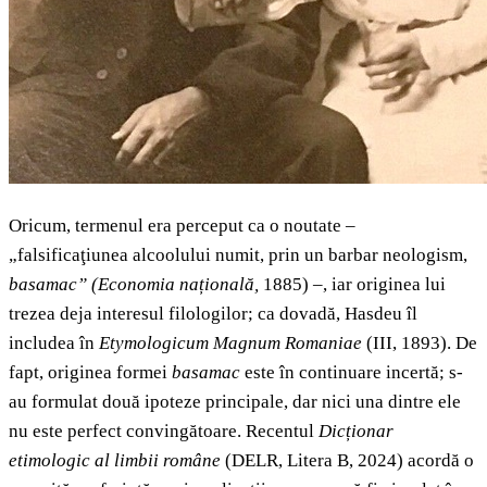
Oricum, termenul era perceput ca o noutate –
„falsificaţiunea alcoolului numit, prin un barbar neologism,
basamac”
(Economia națională,
1885) –, iar originea lui
trezea deja interesul filologilor; ca dovadă, Hasdeu îl
includea în
Etymologicum Magnum Romaniae
(III, 1893). De
fapt, originea formei
basamac
este în continuare incertă; s-
au formulat două ipoteze principale, dar nici una dintre ele
nu este perfect convingătoare. Recentul
Dicționar
etimologic al limbii române
(DELR, Litera B, 2024) acordă o