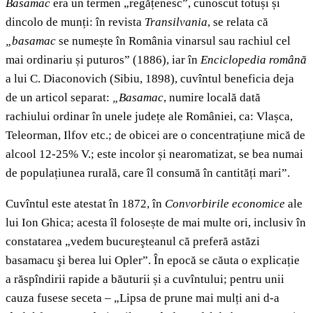
Basamac
era un termen „regățenesc”, cunoscut totuși și
dincolo de munți: în revista
Transilvania
,
se relata că
„basamac
se numește în România vinarsul sau rachiul cel
mai ordinariu și puturos” (1886), iar în
Enciclopedia română
a lui C. Diaconovich (Sibiu, 1898), cuvîntul beneficia deja
de un articol separat:
„Basamac
, numire locală dată
rachiului ordinar în unele județe ale României, ca: Vlașca,
Teleorman, Ilfov etc.; de obicei are o concentrațiune mică de
alcool 12-25% V.; este incolor și nearomatizat, se bea numai
de populațiunea rurală, care îl consumă în cantități mari”.
Cuvîntul este atestat în 1872, în
Convorbirile economice
ale
lui Ion Ghica; acesta îl folosește de mai multe ori, inclusiv în
constatarea „vedem bucureşteanul că preferă astăzi
basamacu şi berea lui Opler”. În epocă se căuta o explicație
a răspîndirii rapide a băuturii și a cuvîntului; pentru unii
cauza fusese seceta – „Lipsa de prune mai mulți ani d-a