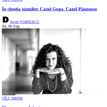
În chestia statuilor. Cazul Goga. Cazul Păunescu
Sever VOINESCU
Joi, 06 Aug
TÎLC SHOW