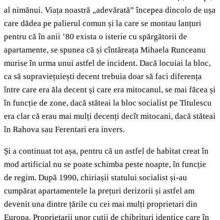
al nimănui. Viața noastră „adevărată” începea dincolo de ușa
care dădea pe palierul comun și la care se montau lanțuri
pentru că în anii ’80 exista o isterie cu spărgătorii de
apartamente, se spunea că și cîntăreața Mihaela Runceanu
murise în urma unui astfel de incident. Dacă locuiai la bloc,
ca să supraviețuiești decent trebuia doar să faci diferența
între care era ăla decent și care era mitocanul, se mai făcea și
în funcție de zone, dacă stăteai la bloc socialist pe Titulescu
era clar că erau mai mulți decenți decît mitocani, dacă stăteai
în Rahova sau Ferentari era invers.
Și a continuat tot așa, pentru că un astfel de habitat creat în
mod artificial nu se poate schimba peste noapte, în funcție
de regim. După 1990, chiriașii statului socialist și-au
cumpărat apartamentele la prețuri derizorii și astfel am
devenit una dintre țările cu cei mai mulți proprietari din
Europa. Proprietarii unor cutii de chibrituri identice care în