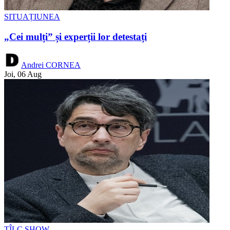
SITUAȚIUNEA
„Cei mulți” și experții lor detestați
Andrei CORNEA
Joi, 06 Aug
TÎLC SHOW