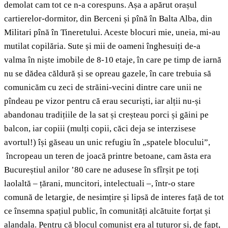
demolat cam tot ce n-a corespuns. Așa a apărut orașul
cartierelor-dormitor, din Berceni și pînă în Balta Alba, din
Militari pînă în Tineretului. Aceste blocuri mie, uneia, mi-au
mutilat copilăria. Sute și mii de oameni înghesuiți de-a
valma în niște imobile de 8-10 etaje, în care pe timp de iarnă
nu se dădea căldură și se opreau gazele, în care trebuia să
comunicăm cu zeci de străini-vecini dintre care unii ne
pîndeau pe vizor pentru că erau securiști, iar alții nu-și
abandonau tradițiile de la sat și creșteau porci și găini pe
balcon, iar copiii (mulți copii, căci deja se interzisese
avortul!) își găseau un unic refugiu în „spatele blocului”,
încropeau un teren de joacă printre betoane, cam ăsta era
Bucureștiul anilor ’80 care ne adusese în sfîrșit pe toți
laolaltă – țărani, muncitori, intelectuali –, într-o stare
comună de letargie, de nesimțire și lipsă de interes față de tot
ce însemna spațiul public, în comunități alcătuite forțat și
alandala. Pentru că blocul comunist era al tuturor și, de fapt,