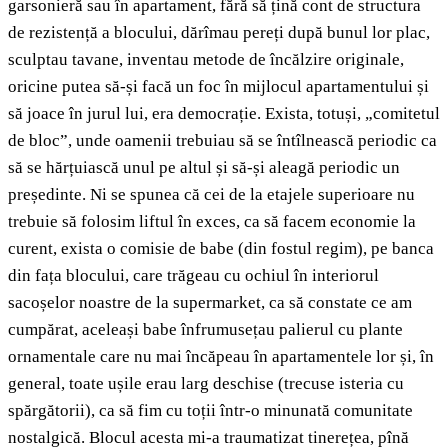
garsonieră sau în apartament, fără să țină cont de structura
de rezistență a blocului, dărîmau pereți după bunul lor plac,
sculptau tavane, inventau metode de încălzire originale,
oricine putea să-și facă un foc în mijlocul apartamentului și
să joace în jurul lui, era democrație. Exista, totuși, „comitetul
de bloc”, unde oamenii trebuiau să se întîlnească periodic ca
să se hărțuiască unul pe altul și să-și aleagă periodic un
președinte. Ni se spunea că cei de la etajele superioare nu
trebuie să folosim liftul în exces, ca să facem economie la
curent, exista o comisie de babe (din fostul regim), pe banca
din fața blocului, care trăgeau cu ochiul în interiorul
sacoșelor noastre de la supermarket, ca să constate ce am
cumpărat, aceleași babe înfrumusețau palierul cu plante
ornamentale care nu mai încăpeau în apartamentele lor și, în
general, toate ușile erau larg deschise (trecuse isteria cu
spărgătorii), ca să fim cu toții într-o minunată comunitate
nostalgică. Blocul acesta mi-a traumatizat tinerețea, pînă