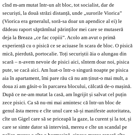
cînd m-am mutat într-un alt bloc, tot socialist, dar de
securiști, la două străzi distanță, unde „surorile Viorica”
(Viorica era generalul, soră-sa doar un apendice al ei) le
dădeau raport săptămînal părinților mei care se mutaseră
deja la Breaza „ce fac copiii”. Acolo am avut o primă
experiență cu o pisică ce se aciuase în scara de bloc. O pisică
mică, pierdută, portocalie. Toți securiștii ăia o alungau din
scară – n-avem nevoie de pisici aici, sîntem doar noi, pisica
pute, se cacă aici. Am luat-o într-o singură noapte pe pisica
aia în apartament, îmi pare rău că nu am ținut-o mai mult, a
doua zi am găsit-o în parcarea blocului, călcată de-o mașină.
După ce ne-am mutat la casă, am îngrijit și salvat cel puțin
zece pisici. Ca să nu-mi mai amintesc că într-un bloc de
genul ăsta mereu e cîte unul care să-și manifeste autoritatea,
cîte un Gigel care să se priceapă la gaze, la curent și la tot, și
care se simte dator să intervină, mereu e cîte un scandal pe