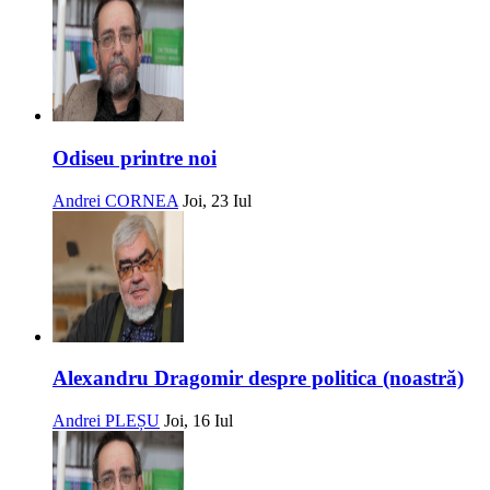
Odiseu printre noi
Andrei CORNEA
Joi, 23 Iul
Alexandru Dragomir despre politica (noastră)
Andrei PLEȘU
Joi, 16 Iul