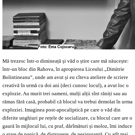
Mă trezesc într-o dimineață și văd o știre care mă năucește:
într-un bloc din Rahova, în apropierea Liceului „Dimitrie
Bolintineanu”, unde am avut și eu cîteva ateliere de scriere
creativă în urmă cu doi ani (deci cunosc locul), a avut loc o
explozie. Au murit trei oameni, mulți alții sînt răniți sau au
rămas fără casă, probabil că blocul va trebui demolat în urma
exploziei. Imaginea post-apocaliptică pe care o văd din
diferite unghiuri pe rețele de socializare, cu blocul care are o
gaură în mijlocul lui, cu praf, dărîmături și moloz, îmi induce
o stare de panică, de distrugere, de nesiguranță. Cu atît mai