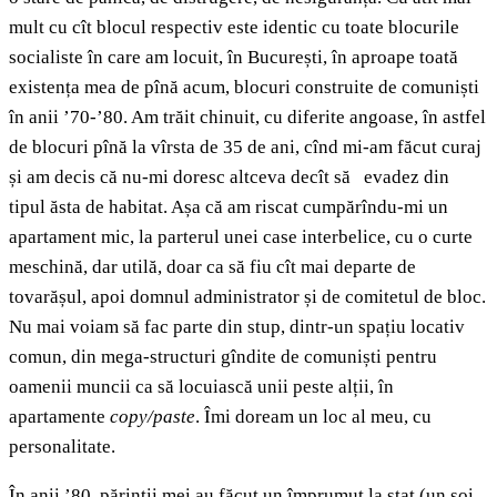
mult cu cît blocul respectiv este identic cu toate blocurile
socialiste în care am locuit, în București, în aproape toată
existența mea de pînă acum, blocuri construite de comuniști
în anii ’70-’80. Am trăit chinuit, cu diferite angoase, în astfel
de blocuri pînă la vîrsta de 35 de ani, cînd mi-am făcut curaj
și am decis că nu-mi doresc altceva decît să evadez din
tipul ăsta de habitat. Așa că am riscat cumpărîndu-mi un
apartament mic, la parterul unei case interbelice, cu o curte
meschină, dar utilă, doar ca să fiu cît mai departe de
tovarășul, apoi domnul administrator și de comitetul de bloc.
Nu mai voiam să fac parte din stup, dintr-un spațiu locativ
comun, din mega-structuri gîndite de comuniști pentru
oamenii muncii ca să locuiască unii peste alții, în
apartamente
copy/paste
. Îmi doream un loc al meu, cu
personalitate.
În anii ’80, părinții mei au făcut un împrumut la stat (un soi