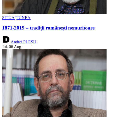
SITUAȚIUNEA
1871-2019 – tradiții românești nemuritoare
Andrei PLEȘU
Joi, 06 Aug