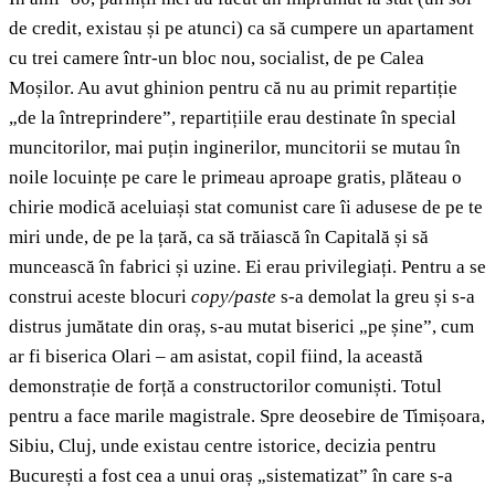
de credit, existau și pe atunci) ca să cumpere un apartament
cu trei camere într-un bloc nou, socialist, de pe Calea
Moșilor. Au avut ghinion pentru că nu au primit repartiție
„de la întreprindere”, repartițiile erau destinate în special
muncitorilor, mai puțin inginerilor, muncitorii se mutau în
noile locuințe pe care le primeau aproape gratis, plăteau o
chirie modică aceluiași stat comunist care îi adusese de pe te
miri unde, de pe la țară, ca să trăiască în Capitală și să
muncească în fabrici și uzine. Ei erau privilegiați. Pentru a se
construi aceste blocuri
copy/paste
s-a demolat la greu și s-a
distrus jumătate din oraș, s-au mutat biserici „pe șine”, cum
ar fi biserica Olari – am asistat, copil fiind, la această
demonstrație de forță a constructorilor comuniști. Totul
pentru a face marile magistrale. Spre deosebire de Timișoara,
Sibiu, Cluj, unde existau centre istorice, decizia pentru
București a fost cea a unui oraș „sistematizat” în care s-a