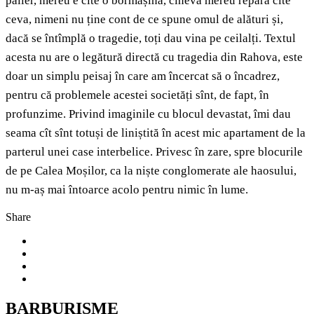
palier, mereu e cîte o bormașină, cineva mereu repară cîte
ceva, nimeni nu ține cont de ce spune omul de alături și,
dacă se întîmplă o tragedie, toți dau vina pe ceilalți. Textul
acesta nu are o legătură directă cu tragedia din Rahova, este
doar un simplu peisaj în care am încercat să o încadrez,
pentru că problemele acestei societăți sînt, de fapt, în
profunzime. Privind imaginile cu blocul devastat, îmi dau
seama cît sînt totuși de liniștită în acest mic apartament de la
parterul unei case interbelice. Privesc în zare, spre blocurile
de pe Calea Moșilor, ca la niște conglomerate ale haosului,
nu m-aș mai întoarce acolo pentru nimic în lume.
Share
BARBURISME