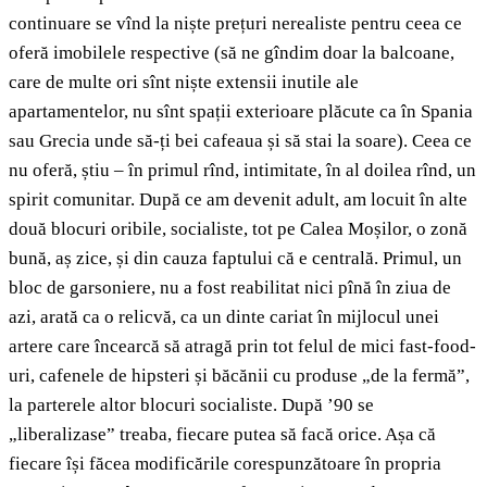
continuare se vînd la niște prețuri nerealiste pentru ceea ce
oferă imobilele respective (să ne gîndim doar la balcoane,
care de multe ori sînt niște extensii inutile ale
apartamentelor, nu sînt spații exterioare plăcute ca în Spania
sau Grecia unde să-ți bei cafeaua și să stai la soare). Ceea ce
nu oferă, știu – în primul rînd, intimitate, în al doilea rînd, un
spirit comunitar. După ce am devenit adult, am locuit în alte
două blocuri oribile, socialiste, tot pe Calea Moșilor, o zonă
bună, aș zice, și din cauza faptului că e centrală. Primul, un
bloc de garsoniere, nu a fost reabilitat nici pînă în ziua de
azi, arată ca o relicvă, ca un dinte cariat în mijlocul unei
artere care încearcă să atragă prin tot felul de mici fast-food-
uri, cafenele de hipsteri și băcănii cu produse „de la fermă”,
la parterele altor blocuri socialiste. După ’90 se
„liberalizase” treaba, fiecare putea să facă orice. Așa că
fiecare își făcea modificările corespunzătoare în propria