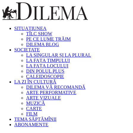
SITUAȚIUNEA
TÎLC SHOW
PE CE LUME TRĂIM
DILEMA BLOG
SOCIETATE
LA SINGULAR ȘI LA PLURAL
LA FAȚA TIMPULUI
LA FAȚA LOCULUI
DIN POLUL PLUS
CALEIDOSCOPIE
LA ZI ÎN CULTURĂ
DILEMA VĂ RECOMANDĂ
ARTE PERFORMATIVE
ARTE VIZUALE
MUZICĂ
CARTE
FILM
TEMA SĂPTĂMÎNII
ABONAMENTE