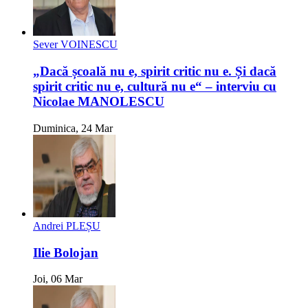
Sever VOINESCU
„Dacă școală nu e, spirit critic nu e. Și dacă
spirit critic nu e, cultură nu e“ – interviu cu
Nicolae MANOLESCU
Duminica, 24 Mar
Andrei PLEȘU
Ilie Bolojan
Joi, 06 Mar