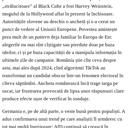
„strălucitoare” al Black Cube a fost Harvey Weinstein,
mogulul de la Hollywood aflat în prezent la închisoare.
Autoritățile slovene au deschis o anchetă și s-a cerut un
punct de vedere al Uniunii Europene. Povestea amintește
prea mult de un
pattern
deja familiar în Europa de Est:
alegerile nu mai sînt cîștigate sau pierdute doar pe baza
ideilor, ci și pe baza capacității de a manipula informația în
ultimele zile de campanie. România știe cîte ceva despre
asta, mai ales după 2024, cînd algoritmii TikTok au
transformat un candidat obscur într-un fenomen electoral în
cîteva săptămîni. Ancheta românească încă trage targa pe
uscat, iar frustrarea provocată de lipsa unor răspunsuri clare
produce efecte ușor de verificat în sondaje.
Germania e, pe de altă parte, o veste bună pentru populiști. A
adus confirmarea unui trend pe care analiștii îl urmăresc cu
tot mai multă îngrijorare: AfD continuă să crească în