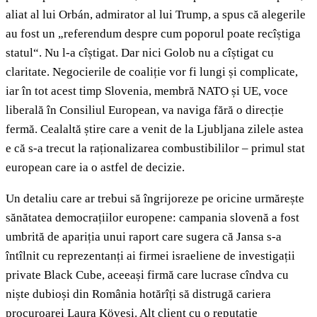
aliat al lui Orbán, admirator al lui Trump, a spus că alegerile
au fost un „referendum despre cum poporul poate recîștiga
statul“. Nu l-a cîștigat. Dar nici Golob nu a cîștigat cu
claritate. Negocierile de coaliție vor fi lungi și complicate,
iar în tot acest timp Slovenia, membră NATO și UE, voce
liberală în Consiliul European, va naviga fără o direcție
fermă. Cealaltă știre care a venit de la Ljubljana zilele astea
e că s-a trecut la raționalizarea combustibililor – primul stat
european care ia o astfel de decizie.
Un detaliu care ar trebui să îngrijoreze pe oricine urmărește
sănătatea democrațiilor europene: campania slovenă a fost
umbrită de apariția unui raport care sugera că Jansa s-a
întîlnit cu reprezentanți ai firmei israeliene de investigații
private Black Cube, aceeași firmă care lucrase cîndva cu
niște dubioși din România hotărîți să distrugă cariera
procuroarei Laura Kövesi. Alt client cu o reputație