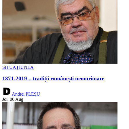
SITUAȚIUNEA
1871-2019 – tradiții românești nemuritoare
Andrei PLEȘU
Joi, 06 Aug