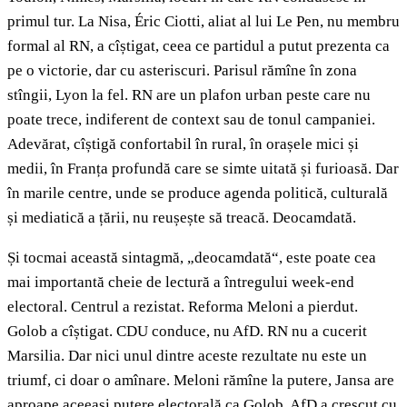
primul tur. La Nisa, Éric Ciotti, aliat al lui Le Pen, nu membru
formal al RN, a cîștigat, ceea ce partidul a putut prezenta ca
pe o victorie, dar cu asteriscuri. Parisul rămîne în zona
stîngii, Lyon la fel. RN are un plafon urban peste care nu
poate trece, indiferent de context sau de tonul campaniei.
Adevărat, cîștigă confortabil în rural, în orașele mici și
medii, în Franța profundă care se simte uitată și furioasă. Dar
în marile centre, unde se produce agenda politică, culturală
și mediatică a țării, nu reușește să treacă. Deocamdată.
Și tocmai această sintagmă, „deocamdată“, este poate cea
mai importantă cheie de lectură a întregului week-end
electoral. Centrul a rezistat. Reforma Meloni a pierdut.
Golob a cîștigat. CDU conduce, nu AfD. RN nu a cucerit
Marsilia. Dar nici unul dintre aceste rezultate nu este un
triumf, ci doar o amînare. Meloni rămîne la putere, Jansa are
aproape aceeași putere electorală ca Golob, AfD a crescut cu