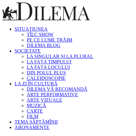
SITUAȚIUNEA
TÎLC SHOW
PE CE LUME TRĂIM
DILEMA BLOG
SOCIETATE
LA SINGULAR ȘI LA PLURAL
LA FAȚA TIMPULUI
LA FAȚA LOCULUI
DIN POLUL PLUS
CALEIDOSCOPIE
LA ZI ÎN CULTURĂ
DILEMA VĂ RECOMANDĂ
ARTE PERFORMATIVE
ARTE VIZUALE
MUZICĂ
CARTE
FILM
TEMA SĂPTĂMÎNII
ABONAMENTE