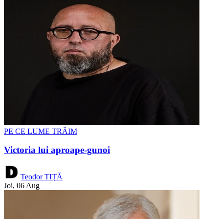
PE CE LUME TRĂIM
Victoria lui aproape-gunoi
Teodor TIȚĂ
Joi, 06 Aug