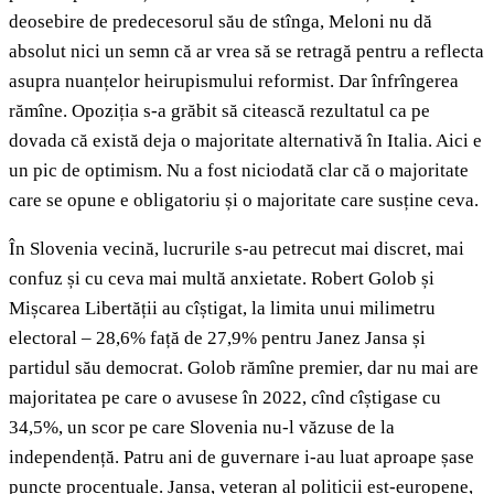
deosebire de predecesorul său de stînga, Meloni nu dă
absolut nici un semn că ar vrea să se retragă pentru a reflecta
asupra nuanțelor heirupismului reformist. Dar înfrîngerea
rămîne. Opoziția s-a grăbit să citească rezultatul ca pe
dovada că există deja o majoritate alternativă în Italia. Aici e
un pic de optimism. Nu a fost niciodată clar că o majoritate
care se opune e obligatoriu și o majoritate care susține ceva.
În Slovenia vecină, lucrurile s-au petrecut mai discret, mai
confuz și cu ceva mai multă anxietate. Robert Golob și
Mișcarea Libertății au cîștigat, la limita unui milimetru
electoral – 28,6% față de 27,9% pentru Janez Jansa și
partidul său democrat. Golob rămîne premier, dar nu mai are
majoritatea pe care o avusese în 2022, cînd cîștigase cu
34,5%, un scor pe care Slovenia nu-l văzuse de la
independență. Patru ani de guvernare i-au luat aproape șase
puncte procentuale. Jansa, veteran al politicii est-europene,