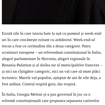
Există zile în care istoria bate la ușă cu pumnul și week-end-
uri în care ciocănește ezitant cu arătătorul. Week-end-ul
trecut a fost cu certitudine din a doua categorie. Patru
scrutinuri europene – un referendum constituțional în Italia,
alegeri parlamentare în Slovenia, alegeri regionale în
Renania-Palatinat și al doilea tur al municipalelor franceze –
și nici un cîștigător categoric, nici un val care să mute plăci
tectonice. Marele val populist, așteptat de ani de zile deja, a
fost amînat. Centrul respiră greu, dar respiră.
În Italia, Giorgia Meloni și-a pus guvernul în joc cu o
reformă constituțională care propunea separarea carierelor