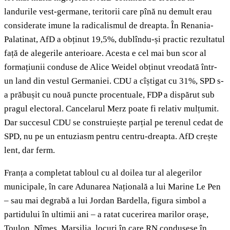
landurile vest-germane, teritorii care pînă nu demult erau
considerate imune la radicalismul de dreapta. În Renania-
Palatinat, AfD a obținut 19,5%, dublîndu-și practic rezultatul
față de alegerile anterioare. Acesta e cel mai bun scor al
formațiunii conduse de Alice Weidel obținut vreodată într-
un land din vestul Germaniei. CDU a cîștigat cu 31%, SPD s-
a prăbușit cu nouă puncte procentuale, FDP a dispărut sub
pragul electoral. Cancelarul Merz poate fi relativ mulțumit.
Dar succesul CDU se construiește parțial pe terenul cedat de
SPD, nu pe un entuziasm pentru centru-dreapta. AfD crește
lent, dar ferm.
Franța a completat tabloul cu al doilea tur al alegerilor
municipale, în care Adunarea Națională a lui Marine Le Pen
– sau mai degrabă a lui Jordan Bardella, figura simbol a
partidului în ultimii ani – a ratat cucerirea marilor orașe,
Toulon, Nîmes, Marsilia, locuri în care RN condusese în