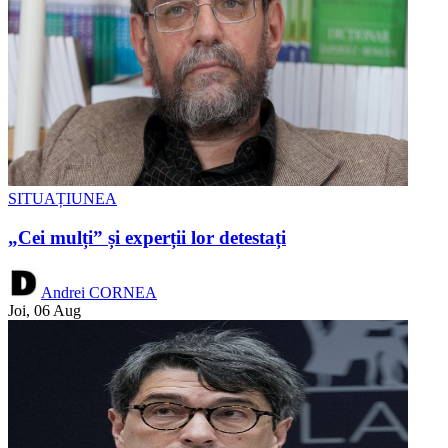
SITUAȚIUNEA
„Cei mulți” și experții lor detestați
Andrei CORNEA
Joi, 06 Aug