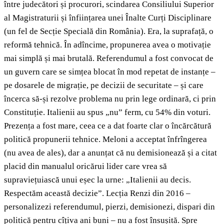
între judecători și procurori, scindarea Consiliului Superior
al Magistraturii și înființarea unei Înalte Curți Disciplinare
(un fel de Secție Specială din România). Era, la suprafață, o
reformă tehnică. În adîncime, propunerea avea o motivație
mai simplă și mai brutală. Referendumul a fost convocat de
un guvern care se simțea blocat în mod repetat de instanțe –
pe dosarele de migrație, pe decizii de securitate – și care
încerca să-și rezolve problema nu prin lege ordinară, ci prin
Constituție. Italienii au spus „nu” ferm, cu 54% din voturi.
Prezența a fost mare, ceea ce a dat foarte clar o încărcătură
politică propunerii tehnice. Meloni a acceptat înfrîngerea
(nu avea de ales), dar a anunțat că nu demisionează și a citat
placid din manualul oricărui lider care vrea să
supraviețuiască unui eșec la urne: „Italienii au decis.
Respectăm această decizie”. Lecția Renzi din 2016 –
personalizezi referendumul, pierzi, demisionezi, dispari din
politică pentru cîțiva ani buni – nu a fost însușită. Spre