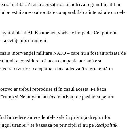
ea sa militară? Lista acuzațiilor împotriva regimului, atît în
utul acestui an – o atrocitate comparabilă ca intensitate cu cele
i, ayatollah-ul Ali Khamenei, vorbesc limpede. Cel puțin în
– a cetățenilor iranieni.
cazia intervenției militare NATO – care nu a fost autorizată de
ea lumii a considerat că acea campanie aeriană era
tecția civililor; campania a fost adecvată și eficientă în
Kosovo ar trebui reproduse și în cazul acesta. Pe baza
 că Trump și Netanyahu au fost motivați de pasiunea pentru
nd în vedere antecedentele sale în privința drepturilor
 jugul tiraniei” se bazează pe principii și nu pe
Realpolitik.