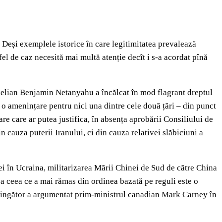
. Deși exemplele istorice în care legitimitatea prevalează
fel de caz necesită mai multă atenție decît i s-a acordat pînă
raelian Benjamin Netanyahu a încălcat în mod flagrant dreptul
a o amenințare pentru nici una dintre cele două țări – din punct
e care ar putea justifica, în absența aprobării Consiliului de
n cauza puterii Iranului, ci din cauza relativei slăbiciuni a
iei în Ucraina, militarizarea Mării Chinei de Sud de către China
a ceea ce a mai rămas din ordinea bazată pe reguli este o
onvingător a argumentat prim-ministrul canadian Mark Carney în