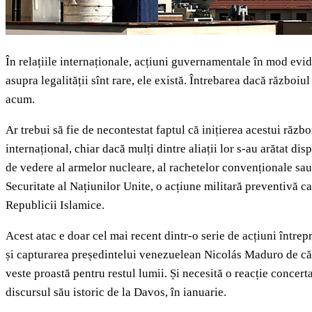
În relațiile internaționale, acțiuni guvernamentale în mod evid
asupra legalității sînt rare, ele există. Întrebarea dacă război
acum.
Ar trebui să fie de necontestat faptul că inițierea acestui ră
internațional, chiar dacă mulți dintre aliații lor s-au arătat d
de vedere al armelor nucleare, al rachetelor convenționale sau 
Securitate al Națiunilor Unite, o acțiune militară preventivă ca
Republicii Islamice.
Acest atac e doar cel mai recent dintr-o serie de acțiuni întrep
și capturarea președintelui venezuelean Nicolás Maduro de căt
veste proastă pentru restul lumii. Și necesită o reacție conce
discursul său istoric de la Davos, în ianuarie.