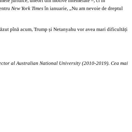
mele juridice, uneori din motive întemeiate –, ci în
pentru
New York Times
în ianuarie, „Nu am nevoie de dreptul
 văzut pînă acum, Trump și Netanyahu vor avea mari dificultăți
rector al Australian National University (2010-2019). Cea mai