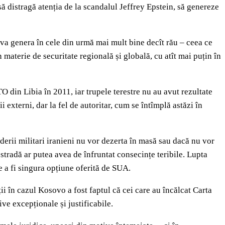
 să distragă atenția de la scandalul Jeffrey Epstein, să genereze
 va genera în cele din urmă mai mult bine decît rău – ceea ce
 materie de securitate regională și globală, cu atît mai puțin în
 din Libia în 2011, iar trupele terestre nu au avut rezultate
externi, dar la fel de autoritar, cum se întîmplă astăzi în
derii militari iranieni nu vor dezerta în masă sau dacă nu vor
n stradă ar putea avea de înfruntat consecințe teribile. Lupta
e a fi singura opțiune oferită de SUA.
ii în cazul Kosovo a fost faptul că cei care au încălcat Carta
ve excepționale și justificabile.