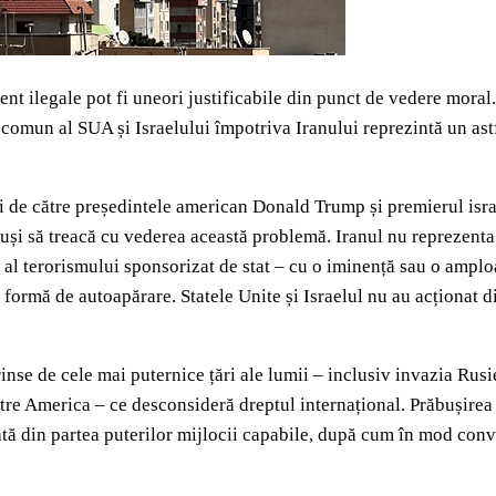
ent ilegale pot fi uneori justificabile din punct de vedere moral
ul comun al SUA și Israelului împotriva Iranului reprezintă un ast
zboi de către președintele american Donald Trump și premierul is
ispuși să treacă cu vederea această problemă. Iranul nu reprezent
al terorismului sponsorizat de stat – cu o iminență sau o amploar
 formă de autoapărare. Statele Unite și Israelul nu au acționat di
rinse de cele mai puternice țări ale lumii – inclusiv invazia Rus
re America – ce desconsideră dreptul internațional. Prăbușirea 
rtată din partea puterilor mijlocii capabile, după cum în mod c