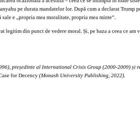
lcarea ocazională a acestuia – ceea ce se întîmplă în toate siste
Netanyahu pe durata mandatelor lor. După cum a declarat Trump 
i sale e „propria mea moralitate, propria mea minte”.
derat legitim din punct de vedere moral. Și, pe baza a ceea ce am
1996), președinte al International Crisis Group (2000-2009) și 
 Case for Decency
(Monash University Publishing, 2022).