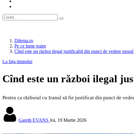
Dilema.ro
Pe ce lume traim
Cînd este un război ilegal justificabil din punct de vedere moral
La fața timpului
Cînd este un război ilegal ju
Pentru ca războiul cu Iranul să fie justificat din punct de ved
Gareth EVANS
Joi, 19 Martie 2026