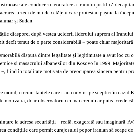
nstruoase ale conducerii teocratice a Iranului justifică decapitar
asacrarea a zeci de mii de cetățeni care protestau pașnic la încep
yanmar și Sudan.
ățile diasporei după vestea uciderii liderului suprem al Iranulu
it decît temut de o parte considerabilă – poate chiar majoritară 
orabilă dispută dintre legalitate și legitimitate a avut loc cu o
 etnice și masacrului albanezilor din Kosovo în 1999. Majoritat
 –, fiind în totalitate motivată de preocuparea sinceră pentru pro
ere moral, circumstanțele care i-au convins pe sceptici în cazul 
vește motivația, doar observatorii cei mai creduli ar putea crede
țare la adresa securității – reală, exagerată sau imaginară. Avî
crea condițiile care permit curajosului popor iranian să scape de