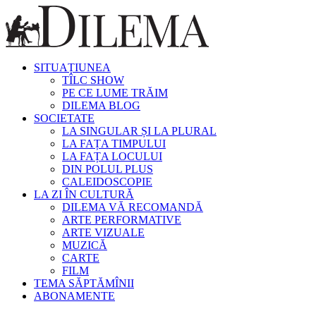
SITUAȚIUNEA
TÎLC SHOW
PE CE LUME TRĂIM
DILEMA BLOG
SOCIETATE
LA SINGULAR ȘI LA PLURAL
LA FAȚA TIMPULUI
LA FAȚA LOCULUI
DIN POLUL PLUS
CALEIDOSCOPIE
LA ZI ÎN CULTURĂ
DILEMA VĂ RECOMANDĂ
ARTE PERFORMATIVE
ARTE VIZUALE
MUZICĂ
CARTE
FILM
TEMA SĂPTĂMÎNII
ABONAMENTE