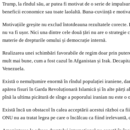
Trump, la rîndul său, ar putea fi motivat de o serie de impulsur
beneficii economice sau toate laolaltă. Buna-cuviință e motiva
Motivațiile greșite nu exclud întotdeauna rezultatele corecte.
nu va fi ușor. Nici una dintre cele două țări nu are o strategie
materie de drepturile omului și democrație internă.
Realizarea unei schimbări favorabile de regim doar prin puterea
mult mai bune, cum a fost cazul în Afganistan și Irak. Decapita
Venezuela.
Există o nemulțumire enormă în rîndul populației iraniene, dar
apărea fisuri în Garda Revoluționară Islamică și în alte părți al
pînă la ultima picătură de sînge a poporului iranian nu este o 
Există încă un obstacol în calea acceptării acestui război ca fi
ONU nu au tratat legea pe care o încălcau ca fiind irelevantă, c