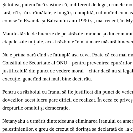
Și totuși, putem încă susține că, indiferent de lege, crimele mo
țară, cît și în străinătate, e lungă și cumplită, culminînd cu m
comise în Rwanda și Balcani în anii 1990 și, mai recent, în M
Manifestările de bucurie de pe străzile iraniene și din comunit
etapele sale inițiale, acest război e în mai mare măsură bineven
Nu e prima oară cînd se întîmplă așa ceva. Poate că cea mai mem
Consiliul de Securitate al ONU – pentru prevenirea epurărilor
justificabilă din punct de vedere moral – chiar dacă nu și legal
execuție, generînd mai mult bine decît rău.
Pentru ca războiul cu Iranul să fie justificat din punct de ved
dovezilor, acest lucru pare dificil de realizat. În ceea ce pri
drepturile omului și democrație.
Netanyahu a urmărit dintotdeauna eliminarea Iranului ca amenin
palestinienilor, e greu de crezut că dorința sa declarată de „a 