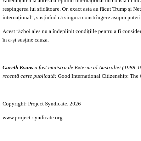
Amenințarea la adresa dreptului internațional nu constă în încă
respingerea lui sfidătoare. Or, exact asta au făcut Trump și 
internațional”, susținînd că singura constrîngere asupra puteri
Acest război ales nu a îndeplinit condițiile pentru a fi consi
în a-și susține cauza.
Gareth Evans
a fost ministru de Externe al Australiei (1988-
recentă carte publicată:
Good International Citizenship: The
Copyright: Project Syndicate, 2026
www.project-syndicate.org