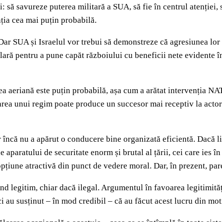
i: să savureze puterea militară a SUA, să fie în centrul atenției,
ția cea mai puțin probabilă.
 Dar SUA și Israelul vor trebui să demonstreze că agresiunea lor
 clară pentru a pune capăt războiului cu beneficii nete evidente în
 aeriană este puțin probabilă, așa cum a arătat intervenția NATO
rea unui regim poate produce un succesor mai receptiv la actorii 
 încă nu a apărut o conducere bine organizată eficientă. Dacă li
e aparatului de securitate enorm și brutal al țării, cei care ies î
opțiune atractivă din punct de vedere moral. Dar, în prezent, par
ind legitim, chiar dacă ilegal. Argumentul în favoarea legitimităț
i au susținut – în mod credibil – că au făcut acest lucru din moti