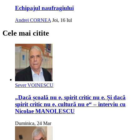
Echipajul naufragiului
Andrei CORNEA
Joi, 16 Iul
Cele mai citite
Sever VOINESCU
„Dacă școală nu e, spirit critic nu e. Și dacă
spirit critic nu e, cultură nu e“ – interviu cu
Nicolae MANOLESCU
Duminica, 24 Mar