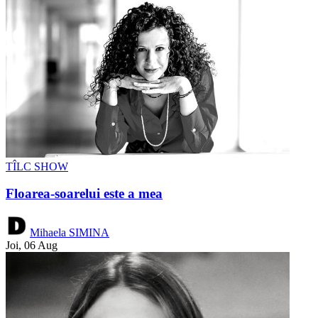
TÎLC SHOW
Floarea-soarelui este a mea
Mihaela SIMINA
Joi, 06 Aug