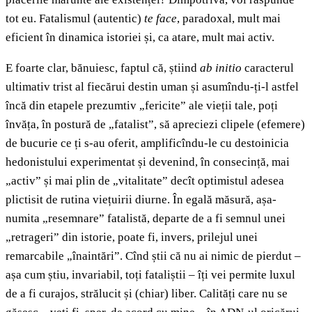
tot eu. Fatalismul (autentic)
te face
, paradoxal, mult mai
eficient în dinamica istoriei și, ca atare, mult mai activ.
E foarte clar, bănuiesc, faptul că, știind
ab initio
caracterul
ultimativ trist al fiecărui destin uman și asumîndu-ți-l astfel
încă din etapele prezumtiv „fericite” ale vieții tale, poți
învăța, în postură de „fatalist”, să apreciezi clipele (efemere)
de bucurie ce ți s-au oferit, amplificîndu-le cu destoinicia
hedonistului experimentat și devenind, în consecință, mai
„activ” și mai plin de „vitalitate” decît optimistul adesea
plictisit de rutina viețuirii diurne. În egală măsură, așa-
numita „resemnare” fatalistă, departe de a fi semnul unei
„retrageri” din istorie, poate fi, invers, prilejul unei
remarcabile „înaintări”. Cînd știi că nu ai nimic de pierdut –
așa cum știu, invariabil, toți fataliștii – îți vei permite luxul
de a fi curajos, strălucit și (chiar) liber. Calități care nu se