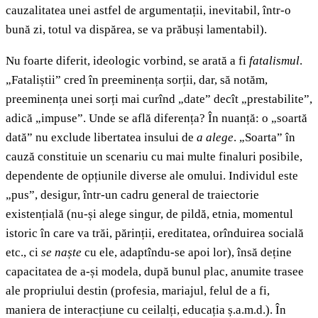
cauzalitatea unei astfel de argumentații, inevitabil, într-o
bună zi, totul va dispărea, se va prăbuși lamentabil).
Nu foarte diferit, ideologic vorbind, se arată a fi
fatalismul
.
„Fataliștii” cred în preeminența sorții, dar, să notăm,
preeminența unei sorți mai curînd „date” decît „prestabilite”,
adică „impuse”. Unde se află diferența? În nuanță: o „soartă
dată” nu exclude libertatea insului de
a alege
. „Soarta” în
cauză constituie un scenariu cu mai multe finaluri posibile,
dependente de opțiunile diverse ale omului. Individul este
„pus”, desigur, într-un cadru general de traiectorie
existențială (nu-și alege singur, de pildă, etnia, momentul
istoric în care va trăi, părinții, ereditatea, orînduirea socială
etc., ci
se naște
cu ele, adaptîndu-se apoi lor), însă deține
capacitatea de a-și modela, după bunul plac, anumite trasee
ale propriului destin (profesia, mariajul, felul de a fi,
maniera de interacțiune cu ceilalți, educația ș.a.m.d.). În