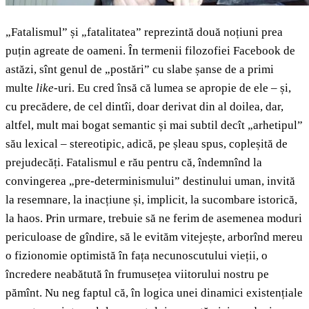
„Fatalismul” și „fatalitatea” reprezintă două noțiuni prea
puțin agreate de oameni. În termenii filozofiei Facebook de
astăzi, sînt genul de „postări” cu slabe șanse de a primi
multe
like
-uri. Eu cred însă că lumea se apropie de ele – și,
cu precădere, de cel dintîi, doar derivat din al doilea, dar,
altfel, mult mai bogat semantic și mai subtil decît „arhetipul”
său lexical – stereotipic, adică, pe șleau spus, copleșită de
prejudecăți. Fatalismul e rău pentru că, îndemnînd la
convingerea „pre-determinismului” destinului uman, invită
la resemnare, la inacțiune și, implicit, la sucombare istorică,
la haos. Prin urmare, trebuie să ne ferim de asemenea moduri
periculoase de gîndire, să le evităm vitejește, arborînd mereu
o fizionomie optimistă în fața necunoscutului vieții, o
încredere neabătută în frumusețea viitorului nostru pe
pămînt. Nu neg faptul că, în logica unei dinamici existențiale