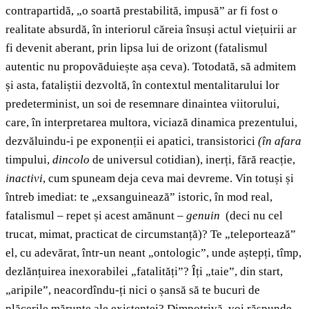
contrapartidă, „o soartă prestabilită, impusă” ar fi fost o
realitate absurdă, în interiorul căreia însuși actul viețuirii ar
fi devenit aberant, prin lipsa lui de orizont (fatalismul
autentic nu propovăduiește așa ceva). Totodată, să admitem
și asta, fataliștii dezvoltă, în contextul mentalitarului lor
predeterminist, un soi de resemnare dinaintea viitorului,
care, în interpretarea multora, viciază dinamica prezentului,
dezvăluindu-i pe exponenții ei apatici, transistorici
(
în afara
timpului,
dincolo
de universul cotidian), inerți, fără reacție,
inactivi
, cum spuneam deja ceva mai devreme. Vin totuși și
întreb imediat: te „exsanguinează” istoric, în mod real,
fatalismul – repet și acest amănunt –
genuin
(deci nu cel
trucat, mimat, practicat de circumstanță)? Te „teleportează”
el, cu adevărat, într-un neant „ontologic”, unde aștepți, tîmp,
dezlănțuirea inexorabilei „fatalități”? Îți „taie”, din start,
„aripile”, neacordîndu-ți nici o șansă să te bucuri de
plăcerile mărunte ale existenței? Dimpotrivă, voi răspunde