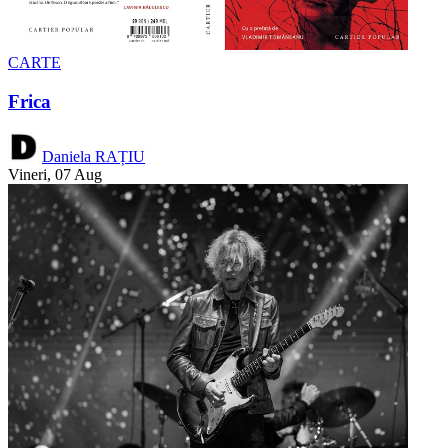
CARTE
Frica
Daniela RAȚIU
Vineri, 07 Aug