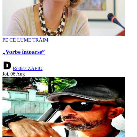
PE CE LUME TRĂIM
„Vorbe întoarse”
Rodica ZAFIU
Joi, 06 Aug