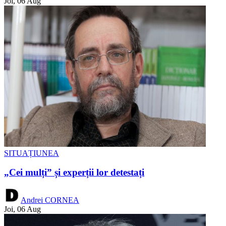
Joi, 06 Aug
SITUAȚIUNEA
„Cei mulți” și experții lor detestați
Andrei CORNEA
Joi, 06 Aug