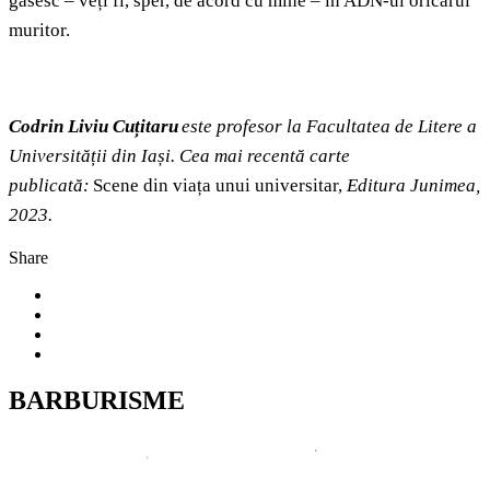
găsesc – veți fi, sper, de acord cu mine – în ADN-ul oricărui
muritor.
Codrin Liviu Cuțitaru
este profesor la Facultatea de Litere a
Universității din Iași. Cea mai recentă carte
publicată:
Scene din viața unui universitar,
Editura Junimea,
2023.
Share
BARBURISME