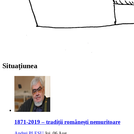
Situațiunea
1871-2019 – tradiții românești nemuritoare
Andrei PLEȘU
Joi, 06 Aug