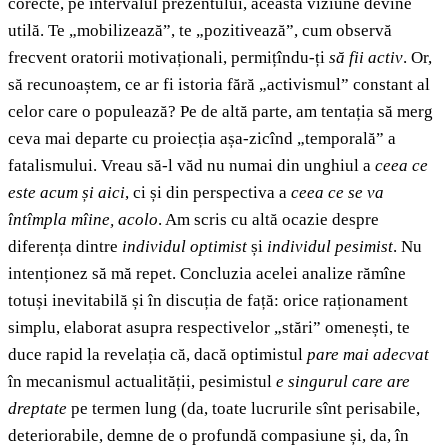
corecte, pe intervalul prezentului, această viziune devine
utilă. Te „mobilizează”, te „pozitivează”, cum observă
frecvent oratorii motivaționali, permițîndu-ți
să fii activ
. Or,
să recunoaștem, ce ar fi istoria fără „activismul” constant al
celor care o populează? Pe de altă parte, am tentația să merg
ceva mai departe cu proiecția așa-zicînd „temporală” a
fatalismului. Vreau să-l văd nu numai din unghiul a
ceea ce
este acum și aici
, ci
și din perspectiva a
ceea ce se va
întîmpla mîine, acolo
. Am scris cu altă ocazie despre
diferența dintre
individul optimist
și
individul pesimist
. Nu
intenționez să mă repet. Concluzia acelei analize rămîne
totuși inevitabilă și în discuția de față: orice raționament
simplu, elaborat asupra respectivelor „stări” omenești, te
duce rapid la revelația că, dacă optimistul
pare mai adecvat
în mecanismul actualității, pesimistul
e singurul care are
dreptate
pe termen lung (da, toate lucrurile sînt perisabile,
deteriorabile, demne de o profundă compasiune și, da, în