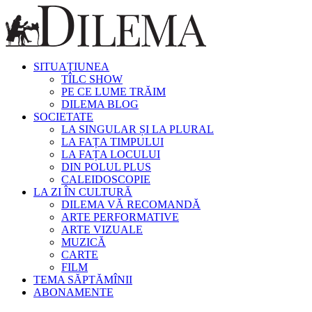
SITUAȚIUNEA
TÎLC SHOW
PE CE LUME TRĂIM
DILEMA BLOG
SOCIETATE
LA SINGULAR ȘI LA PLURAL
LA FAȚA TIMPULUI
LA FAȚA LOCULUI
DIN POLUL PLUS
CALEIDOSCOPIE
LA ZI ÎN CULTURĂ
DILEMA VĂ RECOMANDĂ
ARTE PERFORMATIVE
ARTE VIZUALE
MUZICĂ
CARTE
FILM
TEMA SĂPTĂMÎNII
ABONAMENTE