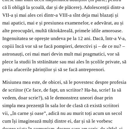
că îi obligă la școală, dar și de plăcere). Adolescenții dintr-a
VII-a și mai ales cei dintr-a VIII-a sînt deja mai blazați și
mai apatici, mai e și presiunea examenelor, e adevărat, au și
alte preocupări, multă tiktokăreală, primele idile amoroase.
Ingenuitatea se oprește undeva pe la 12 ani. Dacă, într-a V-a,
copiii încă vor să se facă pompieri, detectivi și – de ce nu? –
astronauți, cei mai mari devin mult mai pragmatici, vor să
plece la studii în străinătate sau mai ales în școlile private, să
preia afacerile părinților și să se facă antreprenori.
Misiunea mea este, de obicei, să le povestesc despre profesia
de scriitor (Ce face, de fapt, un scriitor? Ha-ha, scrie! Ia să
vedem, doar scrie?), să le demonstrez uneori doar prin
simpla mea prezență în sala lor de clasă că există scriitori
vii, „în carne și oase”, adică nu au murit toți acum un secol
cum își imaginează mulți dintre ei, dar și să le vorbesc
despre viața în comunism, despre care am scris, de altfel, și