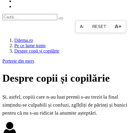
A+
A-
RESET
Dilema.ro
Pe ce lume traim
Despre copii și copilărie
Portrete din mers
Despre copii și copilărie
Și, astfel, copiii care n-au luat premii s-au trezit la final
simțindu-se culpabili și confuzi, zgîlțîiți de părinți și bunici
pentru că nu s-au ridicat la anumite așteptări.