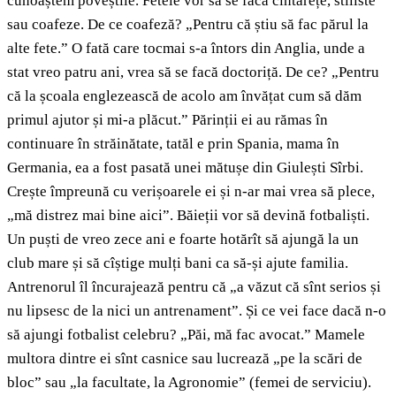
cunoaștem poveștile. Fetele vor să se facă cîntărețe, stiliste
sau coafeze. De ce coafeză? „Pentru că știu să fac părul la
alte fete.” O fată care tocmai s-a întors din Anglia, unde a
stat vreo patru ani, vrea să se facă doctoriță. De ce? „Pentru
că la școala englezească de acolo am învățat cum să dăm
primul ajutor și mi-a plăcut.” Părinții ei au rămas în
continuare în străinătate, tatăl e prin Spania, mama în
Germania, ea a fost pasată unei mătușe din Giulești Sîrbi.
Crește împreună cu verișoarele ei și n-ar mai vrea să plece,
„mă distrez mai bine aici”. Băieții vor să devină fotbaliști.
Un puști de vreo zece ani e foarte hotărît să ajungă la un
club mare și să cîștige mulți bani ca să-și ajute familia.
Antrenorul îl încurajează pentru că „a văzut că sînt serios și
nu lipsesc de la nici un antrenament”. Și ce vei face dacă n-o
să ajungi fotbalist celebru? „Păi, mă fac avocat.” Mamele
multora dintre ei sînt casnice sau lucrează „pe la scări de
bloc” sau „la facultate, la Agronomie” (femei de serviciu).