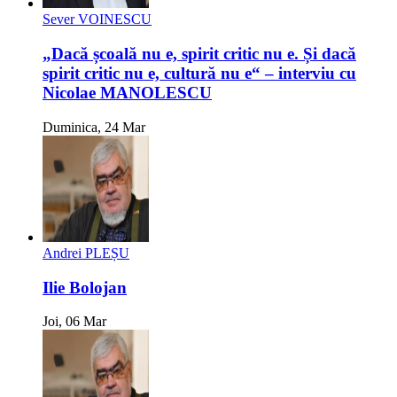
Sever VOINESCU
„Dacă școală nu e, spirit critic nu e. Și dacă
spirit critic nu e, cultură nu e“ – interviu cu
Nicolae MANOLESCU
Duminica, 24 Mar
Andrei PLEȘU
Ilie Bolojan
Joi, 06 Mar