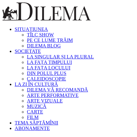
SITUAȚIUNEA
TÎLC SHOW
PE CE LUME TRĂIM
DILEMA BLOG
SOCIETATE
LA SINGULAR ȘI LA PLURAL
LA FAȚA TIMPULUI
LA FAȚA LOCULUI
DIN POLUL PLUS
CALEIDOSCOPIE
LA ZI ÎN CULTURĂ
DILEMA VĂ RECOMANDĂ
ARTE PERFORMATIVE
ARTE VIZUALE
MUZICĂ
CARTE
FILM
TEMA SĂPTĂMÎNII
ABONAMENTE