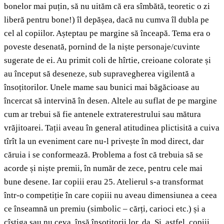
bonelor mai puțin, să nu uităm că era sîmbătă, teoretic o zi
liberă pentru bone!) îl depășea, dacă nu cumva îl dubla pe
cel al copiilor. Așteptau pe margine să înceapă. Tema era o
poveste desenată, pornind de la niște personaje/cuvinte
sugerate de ei. Au primit coli de hîrtie, creioane colorate și
au început să deseneze, sub supravegherea vigilentă a
însoțitorilor. Unele mame sau bunici mai băgăcioase au
încercat să intervină în desen. Altele au suflat de pe margine
cum ar trebui să fie antenele extraterestrului sau mătura
vrăjitoarei. Tații aveau în general atitudinea plictisită a cuiva
tîrît la un eveniment care nu-l privește în mod direct, dar
căruia i se conformează. Problema a fost că trebuia să se
acorde și niște premii, în număr de zece, pentru cele mai
bune desene. Iar copiii erau 25. Atelierul s-a transformat
într-o competiție în care copiii nu aveau dimensiunea a ceea
ce înseamnă un premiu (simbolic – cărți, carioci etc.) și a
cîștiga sau nu ceva, însă însoțitorii lor, da. Și, astfel, copiii