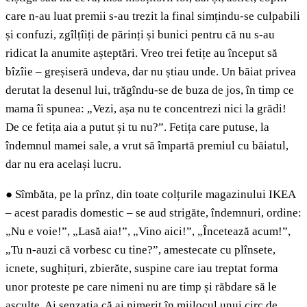
care n-au luat premii s-au trezit la final simțindu-se culpabili
și confuzi, zgîlțîiți de părinți și bunici pentru că nu s-au
ridicat la anumite așteptări. Vreo trei fetițe au început să
bîzîie – greșiseră undeva, dar nu știau unde. Un băiat privea
derutat la desenul lui, trăgîndu-se de buza de jos, în timp ce
mama îi spunea: „Vezi, așa nu te concentrezi nici la grădi!
De ce fetița aia a putut și tu nu?”. Fetița care putuse, la
îndemnul mamei sale, a vrut să împartă premiul cu băiatul,
dar nu era același lucru.
●
Sîmbăta, pe la prînz, din toate colțurile magazinului IKEA
– acest paradis domestic – se aud strigăte, îndemnuri, ordine:
„Nu e voie!”, „Lasă aia!”, „Vino aici!”, „Încetează acum!”,
„Tu n-auzi că vorbesc cu tine?”, amestecate cu plînsete,
icnete, sughițuri, zbierăte, suspine care iau treptat forma
unor proteste pe care nimeni nu are timp și răbdare să le
asculte. Ai senzația că ai nimerit în mijlocul unui circ de