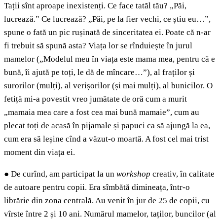
Tații sînt aproape inexistenți. Ce face tatăl tău? „Păi,
lucrează.” Ce lucrează? „Păi, pe la fier vechi, ce știu eu…”,
spune o fată un pic rușinată de sinceritatea ei. Poate că n-ar
fi trebuit să spună asta? Viața lor se rînduiește în jurul
mamelor („Modelul meu în viața este mama mea, pentru că e
bună, îi ajută pe toți, le dă de mîncare…”), al fraților și
surorilor (mulți), al verișorilor (și mai mulți), al bunicilor. O
fetiță mi-a povestit vreo jumătate de oră cum a murit
„mamaia mea care a fost cea mai bună mamaie”, cum au
plecat toți de acasă în pijamale și papuci ca să ajungă la ea,
cum era să leșine cînd a văzut-o moartă. A fost cel mai trist
moment din viața ei.
●
De curînd, am participat la un
workshop
creativ, în calitate
de autoare pentru copii. Era sîmbătă dimineața, într-o
librărie din zona centrală. Au venit în jur de 25 de copii, cu
vîrste între 2 și 10 ani. Numărul mamelor, taților, buncilor (al