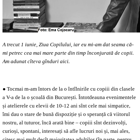
A trecut 1 iunie, Ziua Copilului, iar eu mi-am dat seama că-
mi petrec cea mai mare parte din timp înconjurată de copii.
Am adunat cîteva gînduri aici.
●
Tocmai m-am întors de la o întîlnirile cu copiii din clasele
a V-a de la o școală din București. Întotdeauna evenimentele
și atelierele cu elevii de 10-12 ani sînt cele mai simpatice,
îmi dau o stare de bună dispoziție și o speranță că viitorul
nostru, al tuturor, încă arată bine – copiii sînt dezinvolți,
curioși, spontani, interesați să afle lucruri noi și, mai ales,
citesc mai mult decît majoritatea adulților (în parte, pentru