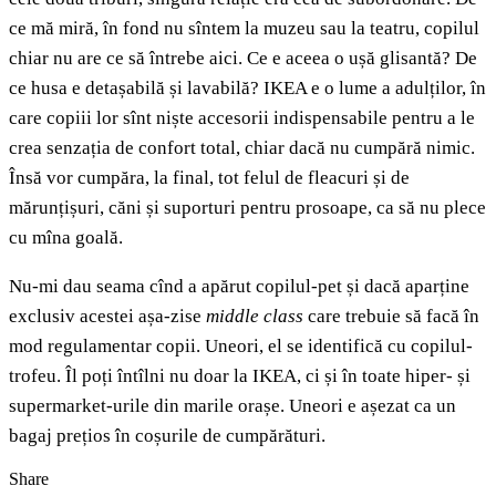
ce mă miră, în fond nu sîntem la muzeu sau la teatru, copilul
chiar nu are ce să întrebe aici. Ce e aceea o ușă glisantă? De
ce husa e detașabilă și lavabilă? IKEA e o lume a adulților, în
care copiii lor sînt niște accesorii indispensabile pentru a le
crea senzația de confort total, chiar dacă nu cumpără nimic.
Însă vor cumpăra, la final, tot felul de fleacuri și de
mărunțișuri, căni și suporturi pentru prosoape, ca să nu plece
cu mîna goală.
Nu-mi dau seama cînd a apărut copilul-pet și dacă aparține
exclusiv acestei așa-zise
middle class
care trebuie să facă în
mod regulamentar copii. Uneori, el se identifică cu copilul-
trofeu. Îl poți întîlni nu doar la IKEA, ci și în toate hiper- și
supermarket-urile din marile orașe. Uneori e așezat ca un
bagaj prețios în coșurile de cumpărături.
Share