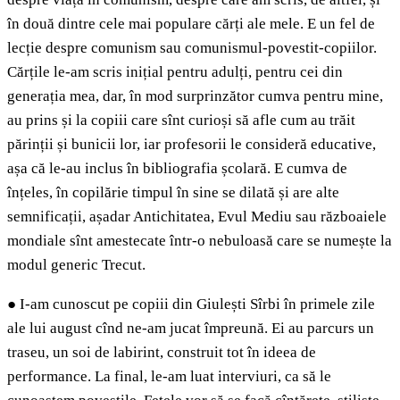
în două dintre cele mai populare cărți ale mele. E un fel de
lecție despre comunism sau comunismul-povestit-copiilor.
Cărțile le-am scris inițial pentru adulți, pentru cei din
generația mea, dar, în mod surprinzător cumva pentru mine,
au prins și la copiii care sînt curioși să afle cum au trăit
părinții și bunicii lor, iar profesorii le consideră educative,
așa că le-au inclus în bibliografia școlară. E cumva de
înțeles, în copilărie timpul în sine se dilată și are alte
semnificații, așadar Antichitatea, Evul Mediu sau războaiele
mondiale sînt amestecate într-o nebuloasă care se numește la
modul generic Trecut.
●
I-am cunoscut pe copiii din Giulești Sîrbi în primele zile
ale lui august cînd ne-am jucat împreună. Ei au parcurs un
traseu, un soi de labirint, construit tot în ideea de
performance. La final, le-am luat interviuri, ca să le