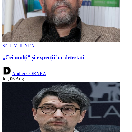
SITUAȚIUNEA
„Cei mulți” și experții lor detestați
Andrei CORNEA
Joi, 06 Aug