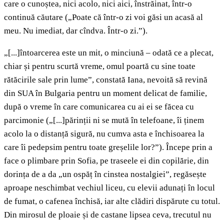
care o cunoștea, nici acolo, nici aici, înstrăinat, într-o
continuă căutare („Poate că într-o zi voi găsi un acasă al
meu. Nu imediat, dar cîndva. Într-o zi.”).
„[...]întoarcerea este un mit, o minciună – odată ce a plecat,
chiar și pentru scurtă vreme, omul poartă cu sine toate
rătăcirile sale prin lume”, constată Iana, nevoită să revină
din SUA în Bulgaria pentru un moment delicat de familie,
după o vreme în care comunicarea cu ai ei se făcea cu
parcimonie („[...]părinții ni se mută în telefoane, îi ținem
acolo la o distanță sigură, nu cumva asta e închisoarea la
care îi pedepsim pentru toate greșelile lor?”). Începe prin a
face o plimbare prin Sofia, pe traseele ei din copilărie, din
dorința de a da „un ospăț în cinstea nostalgiei”, regăsește
aproape neschimbat vechiul liceu, cu elevii adunați în locul
de fumat, o cafenea închisă, iar alte clădiri dispărute cu totul.
Din mirosul de ploaie și de castane lipsea ceva, trecutul nu