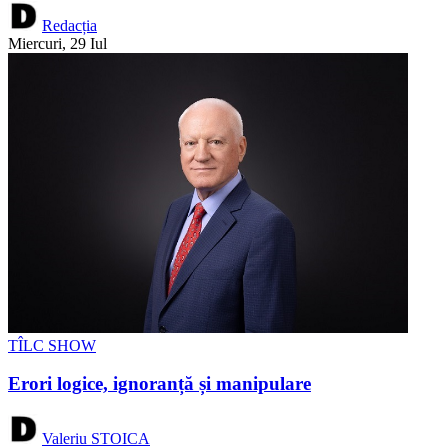
Redacția
Miercuri, 29 Iul
TÎLC SHOW
Erori logice, ignoranță și manipulare
Valeriu STOICA