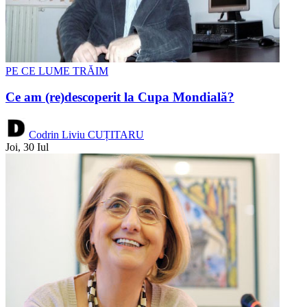
PE CE LUME TRĂIM
Ce am (re)descoperit la Cupa Mondială?
Codrin Liviu CUȚITARU
Joi, 30 Iul