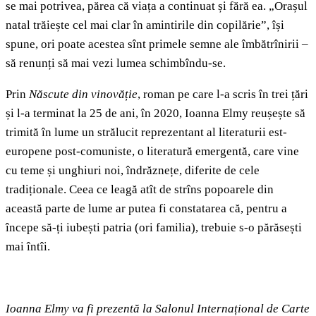
se mai potrivea, părea că viața a continuat și fără ea. „Orașul
natal trăiește cel mai clar în amintirile din copilărie”, își
spune, ori poate acestea sînt primele semne ale îmbătrînirii –
să renunți să mai vezi lumea schimbîndu-se.
Prin
Născute din vinovăție
, roman pe care l-a scris în trei țări
și l-a terminat la 25 de ani, în 2020, Ioanna Elmy reușește să
trimită în lume un strălucit reprezentant al literaturii est-
europene post-comuniste, o literatură emergentă, care vine
cu teme și unghiuri noi, îndrăznețe, diferite de cele
tradiționale. Ceea ce leagă atît de strîns popoarele din
această parte de lume ar putea fi constatarea că, pentru a
începe să-ți iubești patria (ori familia), trebuie s-o părăsești
mai întîi.
Ioanna Elmy va fi prezentă la
Salonul Internațional de Carte