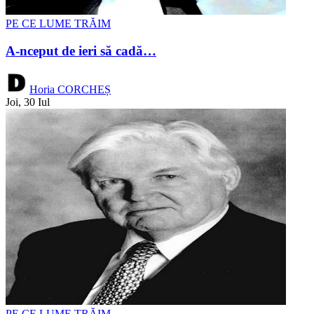
PE CE LUME TRĂIM
A-nceput de ieri să cadă…
Horia CORCHEȘ
Joi, 30 Iul
PE CE LUME TRĂIM