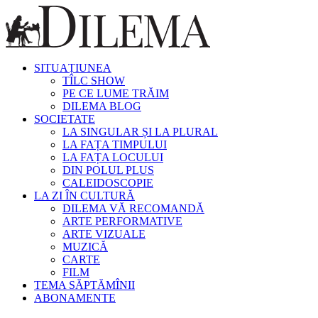
SITUAȚIUNEA
TÎLC SHOW
PE CE LUME TRĂIM
DILEMA BLOG
SOCIETATE
LA SINGULAR ȘI LA PLURAL
LA FAȚA TIMPULUI
LA FAȚA LOCULUI
DIN POLUL PLUS
CALEIDOSCOPIE
LA ZI ÎN CULTURĂ
DILEMA VĂ RECOMANDĂ
ARTE PERFORMATIVE
ARTE VIZUALE
MUZICĂ
CARTE
FILM
TEMA SĂPTĂMÎNII
ABONAMENTE