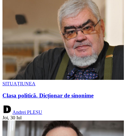
SITUAȚIUNEA
Clasa politică. Dicționar de sinonime
Andrei PLEȘU
Joi, 30 Iul