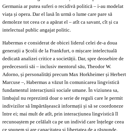
Germania ar putea suferi o recidivă politică – i-au modelat
viața și opera. Dar el lasă în urmă o lume care pare să
demoleze tot ceea ce a apărat el – atît ca savant, cît și ca
intelectual public angajat politic.
Habermas e considerat de obicei liderul celei de-a doua
generații a Școlii de la Frankfurt, o mișcare intelectuală
dedicată analizei critice a societății. Dar, spre deosebire de
predecesorii săi – inclusiv mentorul său, Theodor W.
Adorno, și personalități precum Max Horkheimer și Herbert
Marcuse –, Habermas a văzut în comunicarea lingvistică
fundamentul interacțiunii sociale umane. În viziunea sa,
limbajul nu reprezintă doar o serie de reguli care le permit
indivizilor să împărtășească informații și să se coordoneze
între ei; mai mult de atît, prin interacțiunea lingvistică îl
recunoaștem pe celălalt ca pe un individ care înțelege ceea
ce spunem și are capacitatea și libertatea de a răspunde.