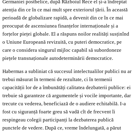
Germaniei postbelice, după Războiul Rece el și-a îndreptat
atenția din ce în ce mai mult spre exteriorul țării. În această
perioadă de globalizare rapidă, a devenit din ce în ce mai
preocupat de ascensiunea finanțelor internaționale și a
forțelor pieței globale. El a răspuns noilor realități susținînd
o Uniune Europeană revizuită, cu puteri democratice, pe
care o considera singurul mijloc capabil să subordoneze
piețele transnaționale autodeterminării democratice.
Habermas a subliniat că succesul intelectualilor publici nu ar
trebui măsurat în termeni de rezultate, ci în termenii
capacității lor de a îmbunătăți calitatea dezbaterii publice: ei
trebuie să garanteze că argumentele și vocile importante, dar
trecute cu vederea, beneficiază de o audiere echitabilă. I-a
fost cu siguranță foarte greu să vadă cît de frecvent îi
respingeau colegii participanți la dezbaterea publică
punctele de vedere. După ce, vreme îndelungată, a părut