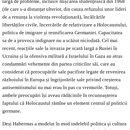
largă de probleme, inclusiv mișcarea studențească din 1968
(de care s-a distanțat ulterior, din cauza refuzului unor lideri
de a renunța la violența revoluționară), încălcările
libertăților civile, încercările de relativizare a Holocaustului,
politica de imigrare și reunificarea Germaniei. Capacitatea
sa de a provoca indignare nu a scăzut niciodată. Cel mai
recent, reacțiile sale la invazia pe scară largă a Rusiei în
Ucraina și la ofensiva militară a Israelului în Gaza au atras
condamnări vehemente din partea criticilor săi, care au
considerat că preocupările sale pacifiste legate de revenirea
războiului în Europa și îngrijorările sale privind creșterea
antisemitismului nu mai erau în pas cu vremurile. Totuși,
ambele preocupări își aveau rădăcinile în recunoașterea
faptului că Holocaustul rămîne un element central al politicii
germane.
Deși Habermas a modelat în mod indelebil politica și cultura