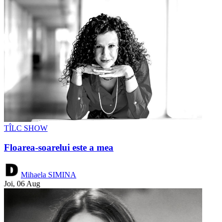
TÎLC SHOW
Floarea-soarelui este a mea
Mihaela SIMINA
Joi, 06 Aug