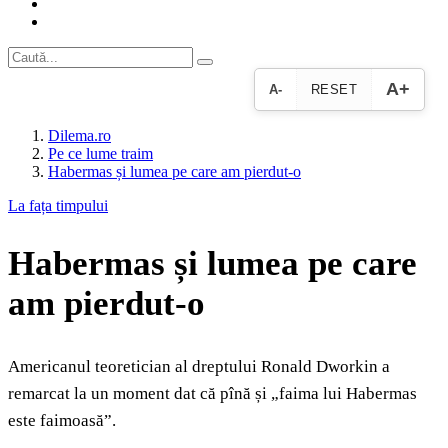
A+
A-
RESET
Dilema.ro
Pe ce lume traim
Habermas și lumea pe care am pierdut-o
La fața timpului
Habermas și lumea pe care
am pierdut-o
Americanul teoretician al dreptului Ronald Dworkin a
remarcat la un moment dat că pînă și „faima lui Habermas
este faimoasă”.