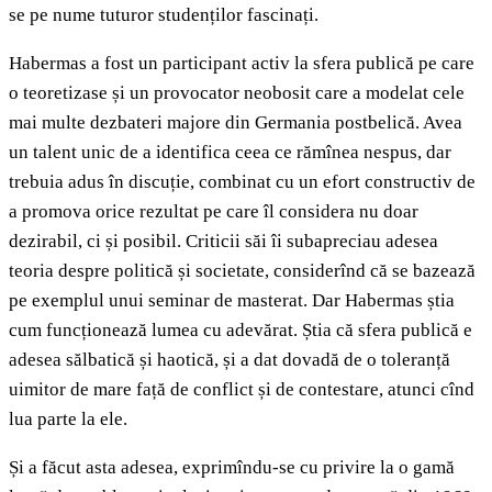
se pe nume tuturor studenților fascinați.
Habermas a fost un participant activ la sfera publică pe care
o teoretizase și un provocator neobosit care a modelat cele
mai multe dezbateri majore din Germania postbelică. Avea
un talent unic de a identifica ceea ce rămînea nespus, dar
trebuia adus în discuție, combinat cu un efort constructiv de
a promova orice rezultat pe care îl considera nu doar
dezirabil, ci și posibil. Criticii săi îi subapreciau adesea
teoria despre politică și societate, considerînd că se bazează
pe exemplul unui seminar de masterat. Dar Habermas știa
cum funcționează lumea cu adevărat. Știa că sfera publică e
adesea sălbatică și haotică, și a dat dovadă de o toleranță
uimitor de mare față de conflict și de contestare, atunci cînd
lua parte la ele.
Și a făcut asta adesea, exprimîndu-se cu privire la o gamă