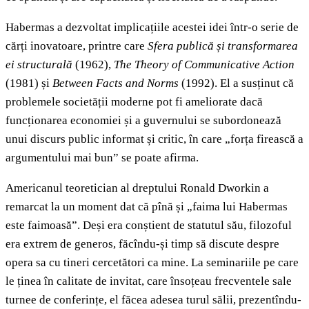
Habermas a dezvoltat implicațiile acestei idei într-o serie de
cărți inovatoare, printre care
Sfera publică și transformarea
ei structurală
(1962),
The Theory of Communicative Action
(1981) și
Between Facts and Norms
(1992). El a susținut că
problemele societății moderne pot fi ameliorate dacă
funcționarea economiei și a guvernului se subordonează
unui discurs public informat și critic, în care „forța firească a
argumentului mai bun” se poate afirma.
Americanul teoretician al dreptului Ronald Dworkin a
remarcat la un moment dat că pînă și „faima lui Habermas
este faimoasă”. Deși era conștient de statutul său, filozoful
era extrem de generos, făcîndu-și timp să discute despre
opera sa cu tineri cercetători ca mine. La seminariile pe care
le ținea în calitate de invitat, care însoțeau frecventele sale
turnee de conferințe, el făcea adesea turul sălii, prezentîndu-