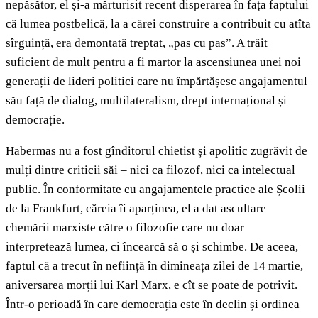
nepăsător, el și-a mărturisit recent disperarea în fața faptului
că lumea postbelică, la a cărei construire a contribuit cu atîta
sîrguință, era demontată treptat, „pas cu pas”. A trăit
suficient de mult pentru a fi martor la ascensiunea unei noi
generații de lideri politici care nu împărtășesc angajamentul
său față de dialog, multilateralism, drept internațional și
democrație.
Habermas nu a fost gînditorul chietist și apolitic zugrăvit de
mulți dintre criticii săi – nici ca filozof, nici ca intelectual
public. În conformitate cu angajamentele practice ale Școlii
de la Frankfurt, căreia îi aparținea, el a dat ascultare
chemării marxiste către o filozofie care nu doar
interpretează lumea, ci încearcă să o și schimbe. De aceea,
faptul că a trecut în neființă în dimineața zilei de 14 martie,
aniversarea morții lui Karl Marx, e cît se poate de potrivit.
Într-o perioadă în care democrația este în declin și ordinea