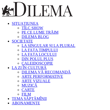
SITUAȚIUNEA
TÎLC SHOW
PE CE LUME TRĂIM
DILEMA BLOG
SOCIETATE
LA SINGULAR ȘI LA PLURAL
LA FAȚA TIMPULUI
LA FAȚA LOCULUI
DIN POLUL PLUS
CALEIDOSCOPIE
LA ZI ÎN CULTURĂ
DILEMA VĂ RECOMANDĂ
ARTE PERFORMATIVE
ARTE VIZUALE
MUZICĂ
CARTE
FILM
TEMA SĂPTĂMÎNII
ABONAMENTE