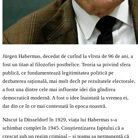
Jürgen Habermas, decedat de curînd la vîrsta de 96 de ani, a
fost un titan al filozofiei postbelice. Teoria sa privind sfera
publică, ce fundamentează legitimitatea politică pe
dezbaterea rațională, mai mult decît pe rezultatele electorale,
a fost una dintre cele mai influente idei din gîndirea
democratică modernă. A fost o idee înaintată la vremea ei,
dar din ce în ce mai contestată în epoca noastră.
Născut la Düsseldorf în 1929, viața lui Habermas s-a
schimbat complet în 1945. Conștientizarea faptului că a
crescut sub un regim criminal – și teama sa permanentă că