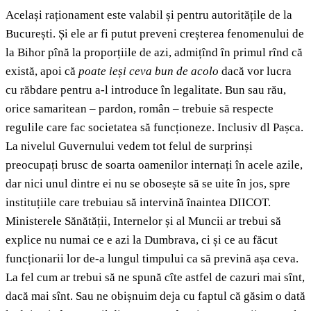
Același raționament este valabil și pentru autoritățile de la
București. Și ele ar fi putut preveni creșterea fenomenului de
la Bihor pînă la proporțiile de azi, admițînd în primul rînd că
există, apoi că
poate ieși ceva bun de acolo
dacă vor lucra
cu răbdare pentru a-l introduce în legalitate. Bun sau rău,
orice samaritean – pardon, român – trebuie să respecte
regulile care fac societatea să funcționeze. Inclusiv dl Pașca.
La nivelul Guvernului vedem tot felul de surprinși
preocupați brusc de soarta oamenilor internați în acele azile,
dar nici unul dintre ei nu se obosește să se uite în jos, spre
instituțiile care trebuiau să intervină înaintea DIICOT.
Ministerele Sănătății, Internelor și al Muncii ar trebui să
explice nu numai ce e azi la Dumbrava, ci și ce au făcut
funcționarii lor de-a lungul timpului ca să prevină așa ceva.
La fel cum ar trebui să ne spună cîte astfel de cazuri mai sînt,
dacă mai sînt. Sau ne obișnuim deja cu faptul că găsim o dată