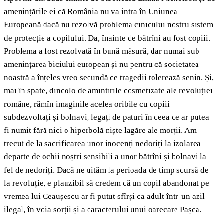
amenințările ei că România nu va intra în Uniunea
Europeană dacă nu rezolvă problema cinicului nostru sistem
de protecție a copilului. Da, înainte de bătrîni au fost copiii.
Problema a fost rezolvată în bună măsură, dar numai sub
amenințarea biciului european și nu pentru că societatea
noastră a înțeles vreo secundă ce tragedii tolerează senin. Și,
mai în spate, dincolo de amintirile cosmetizate ale revoluției
române, rămîn imaginile acelea oribile cu copiii
subdezvoltați și bolnavi, legați de paturi în ceea ce ar putea
fi numit fără nici o hiperbolă niște lagăre ale morții. Am
trecut de la sacrificarea unor inocenți nedoriți la izolarea
departe de ochii noștri sensibili a unor bătrîni și bolnavi la
fel de nedoriți. Dacă ne uităm la perioada de timp scursă de
la revoluție, e plauzibil să credem că un copil abandonat pe
vremea lui Ceaușescu ar fi putut sfîrși ca adult într-un azil
ilegal, în voia sorții și a caracterului unui oarecare Pașca.