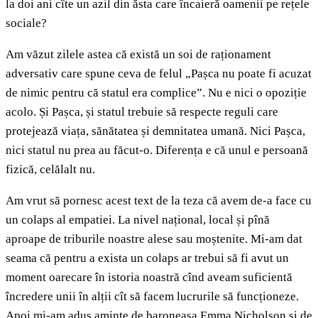
la doi ani cîte un azil din ăsta care încaieră oamenii pe rețele
sociale?
Am văzut zilele astea că există un soi de raționament
adversativ care spune ceva de felul „Pașca nu poate fi acuzat
de nimic pentru că statul era complice”. Nu e nici o opoziție
acolo. Și Pașca, și statul trebuie să respecte reguli care
protejează viața, sănătatea și demnitatea umană. Nici Pașca,
nici statul nu prea au făcut-o. Diferența e că unul e persoană
fizică, celălalt nu.
Am vrut să pornesc acest text de la teza că avem de-a face cu
un colaps al empatiei. La nivel național, local și pînă
aproape de triburile noastre alese sau moștenite. Mi-am dat
seama că pentru a exista un colaps ar trebui să fi avut un
moment oarecare în istoria noastră cînd aveam suficientă
încredere unii în alții cît să facem lucrurile să funcționeze.
Apoi mi-am adus aminte de baroneasa Emma Nicholson și de