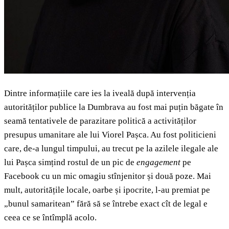
Dintre informațiile care ies la iveală după intervenția
autorităților publice la Dumbrava au fost mai puțin băgate în
seamă tentativele de parazitare politică a activităților
presupus umanitare ale lui Viorel Pașca. Au fost politicieni
care, de-a lungul timpului, au trecut pe la azilele ilegale ale
lui Pașca simțind rostul de un pic de
engagement
pe
Facebook cu un mic omagiu stînjenitor și două poze. Mai
mult, autoritățile locale, oarbe și ipocrite, l-au premiat pe
„bunul samaritean” fără să se întrebe exact cît de legal e
ceea ce se întîmplă acolo.