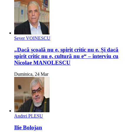
Sever VOINESCU
„Dacă școală nu e, spirit critic nu e. Și dacă
spirit critic nu e, cultură nu e“ – interviu cu
Nicolae MANOLESCU
Duminica, 24 Mar
Andrei PLEȘU
Ilie Bolojan