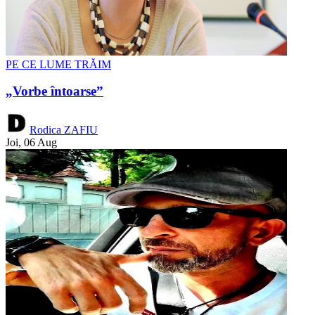
PE CE LUME TRĂIM
„Vorbe întoarse”
Rodica ZAFIU
Joi, 06 Aug