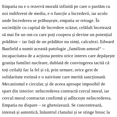
Empatia nu e o rezervă morală infinită pe care o purtăm cu
noi indiferent de mediu, e o funcție a încrederii, iar acolo
unde încrederea se prăbușește, empatia se retrage. În
societățile cu capital de încredere scăzut, celălalt încetează
să mai fie un om cu care poți coopera și devine un potențial
prădător – iar față de un prădător nu simți, calculezi. Edward
Banfield a numit această patologie „familism amoral“ –
incapacitatea de a acționa pentru orice interes care depășește
granița familiei nucleare, dublată de convingerea tacită că
toți ceilalți fac la fel și că, prin urmare, orice gest de
solidaritate extinsă e o naivitate care merită sancționată.
Mecanismul e circular, și de aceea aproape imposibil de
spart din interior: neîncrederea contractă cercul moral, iar
cercul moral contractat confirmă și adîncește neîncrederea.
Empatia nu dispare – se ghetoizează. Se concentrează,
intensă și autentică, înăuntrul clanului și se stinge brusc la