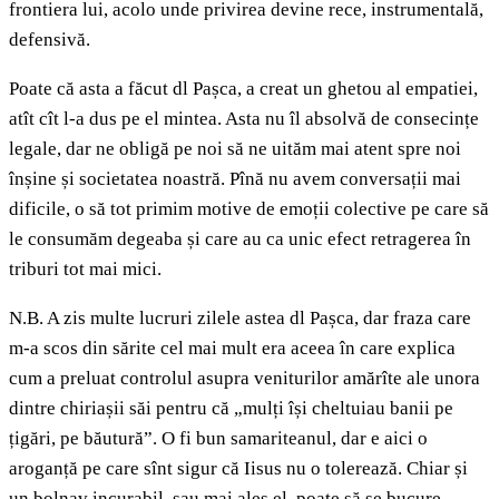
frontiera lui, acolo unde privirea devine rece, instrumentală,
defensivă.
Poate că asta a făcut dl Pașca, a creat un ghetou al empatiei,
atît cît l-a dus pe el mintea. Asta nu îl absolvă de consecințe
legale, dar ne obligă pe noi să ne uităm mai atent spre noi
înșine și societatea noastră. Pînă nu avem conversații mai
dificile, o să tot primim motive de emoții colective pe care să
le consumăm degeaba și care au ca unic efect retragerea în
triburi tot mai mici.
N.B. A zis multe lucruri zilele astea dl Pașca, dar fraza care
m-a scos din sărite cel mai mult era aceea în care explica
cum a preluat controlul asupra veniturilor amărîte ale unora
dintre chiriașii săi pentru că „mulți își cheltuiau banii pe
țigări, pe băutură”. O fi bun samariteanul, dar e aici o
aroganță pe care sînt sigur că Iisus nu o tolerează. Chiar și
un bolnav incurabil, sau mai ales el, poate să se bucure