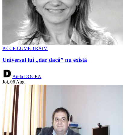
PE CE LUME TRĂIM
Universul lui „dar dacă” nu există
Anda DOCEA
Joi, 06 Aug