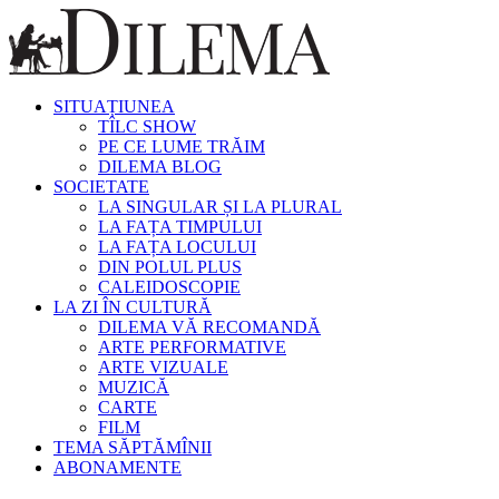
SITUAȚIUNEA
TÎLC SHOW
PE CE LUME TRĂIM
DILEMA BLOG
SOCIETATE
LA SINGULAR ȘI LA PLURAL
LA FAȚA TIMPULUI
LA FAȚA LOCULUI
DIN POLUL PLUS
CALEIDOSCOPIE
LA ZI ÎN CULTURĂ
DILEMA VĂ RECOMANDĂ
ARTE PERFORMATIVE
ARTE VIZUALE
MUZICĂ
CARTE
FILM
TEMA SĂPTĂMÎNII
ABONAMENTE