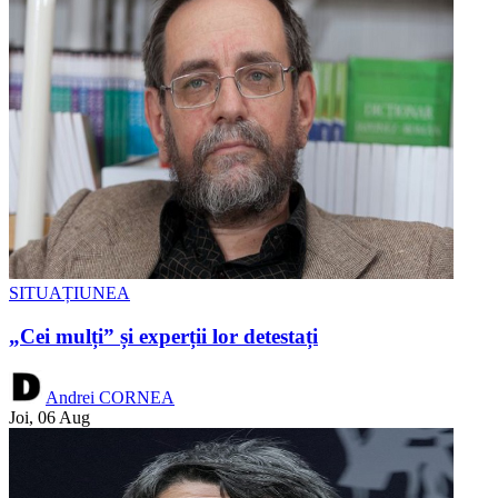
SITUAȚIUNEA
„Cei mulți” și experții lor detestați
Andrei CORNEA
Joi, 06 Aug