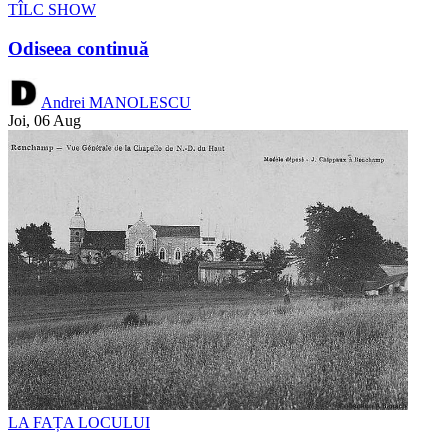
TÎLC SHOW
Odiseea continuă
Andrei MANOLESCU
Joi, 06 Aug
LA FAȚA LOCULUI