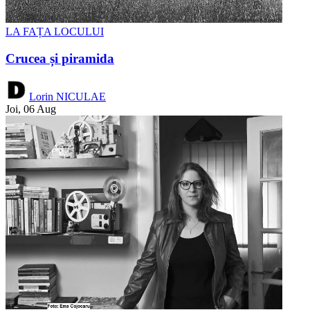
LA FAȚA LOCULUI
Crucea și piramida
Lorin NICULAE
Joi, 06 Aug