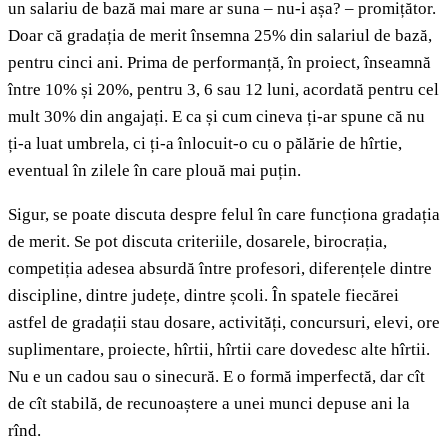
un salariu de bază mai mare ar suna – nu-i așa? – promițător.
Doar că gradația de merit însemna 25% din salariul de bază,
pentru cinci ani. Prima de performanță, în proiect, înseamnă
între 10% și 20%, pentru 3, 6 sau 12 luni, acordată pentru cel
mult 30% din angajați. E ca și cum cineva ți-ar spune că nu
ți-a luat umbrela, ci ți-a înlocuit-o cu o pălărie de hîrtie,
eventual în zilele în care plouă mai puțin.
Sigur, se poate discuta despre felul în care funcționa gradația
de merit. Se pot discuta criteriile, dosarele, birocrația,
competiția adesea absurdă între profesori, diferențele dintre
discipline, dintre județe, dintre școli. În spatele fiecărei
astfel de gradații stau dosare, activități, concursuri, elevi, ore
suplimentare, proiecte, hîrtii, hîrtii care dovedesc alte hîrtii.
Nu e un cadou sau o sinecură. E o formă imperfectă, dar cît
de cît stabilă, de recunoaștere a unei munci depuse ani la
rînd.