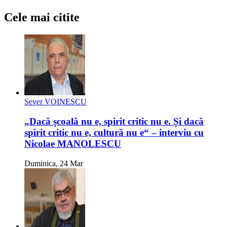
Cele mai citite
Sever VOINESCU
„Dacă școală nu e, spirit critic nu e. Și dacă
spirit critic nu e, cultură nu e“ – interviu cu
Nicolae MANOLESCU
Duminica, 24 Mar