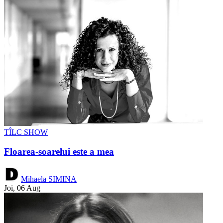
TÎLC SHOW
Floarea-soarelui este a mea
Mihaela SIMINA
Joi, 06 Aug