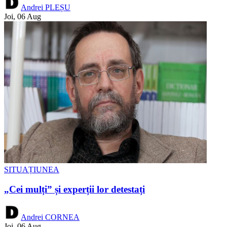
Andrei PLEȘU
Joi, 06 Aug
SITUAȚIUNEA
„Cei mulți” și experții lor detestați
Andrei CORNEA
Joi, 06 Aug