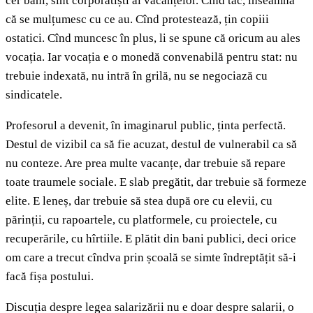
cer bani, sînt corporatiști ai vacanțelor. Cînd tac, înseamnă
că se mulțumesc cu ce au. Cînd protestează, țin copiii
ostatici. Cînd muncesc în plus, li se spune că oricum au ales
vocația. Iar vocația e o monedă convenabilă pentru stat: nu
trebuie indexată, nu intră în grilă, nu se negociază cu
sindicatele.
Profesorul a devenit, în imaginarul public, ținta perfectă.
Destul de vizibil ca să fie acuzat, destul de vulnerabil ca să
nu conteze. Are prea multe vacanțe, dar trebuie să repare
toate traumele sociale. E slab pregătit, dar trebuie să formeze
elite. E leneș, dar trebuie să stea după ore cu elevii, cu
părinții, cu rapoartele, cu platformele, cu proiectele, cu
recuperările, cu hîrtiile. E plătit din bani publici, deci orice
om care a trecut cîndva prin școală se simte îndreptățit să-i
facă fișa postului.
Discuția despre legea salarizării nu e doar despre salarii, o