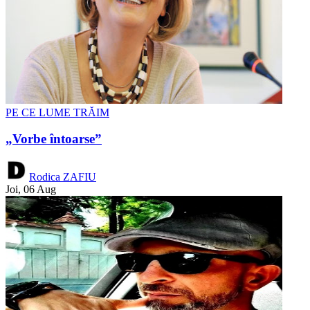
PE CE LUME TRĂIM
„Vorbe întoarse”
Rodica ZAFIU
Joi, 06 Aug