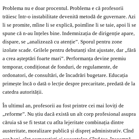
Problema nu e doar procentul. Problema e că profesorii
trăiesc într-o instabilitate devenită metodă de guvernare. Azi
li se promite, mîine li se explică, poimîine li se taie, apoi li se
spune că n-au înțeles bine. Indemnizația de dirigenție apare,
dispare, se „analizează cu atenție”. Sporul pentru zone
izolate scade. Grilele pentru debutanți sînt ajustate, dar „fără
a crea așteptări foarte mari”. Performanța devine premiu
temporar, condiționat de fonduri, de regulamente, de
ordonatori, de consultări, de încadrări bugetare. Educația
primește încă o dată o lecție despre precaritate, predată de la
catedra autorității.
În ultimul an, profesorii au fost printre cei mai loviți de
„reforme”. Nu știu dacă există un alt corp profesional asupra
căruia să se fi testat cu atîta lejeritate combinația dintre
austeritate, moralizare publică și dispreț administrativ. Cînd