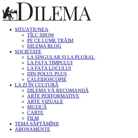
SITUAȚIUNEA
TÎLC SHOW
PE CE LUME TRĂIM
DILEMA BLOG
SOCIETATE
LA SINGULAR ȘI LA PLURAL
LA FAȚA TIMPULUI
LA FAȚA LOCULUI
DIN POLUL PLUS
CALEIDOSCOPIE
LA ZI ÎN CULTURĂ
DILEMA VĂ RECOMANDĂ
ARTE PERFORMATIVE
ARTE VIZUALE
MUZICĂ
CARTE
FILM
TEMA SĂPTĂMÎNII
ABONAMENTE