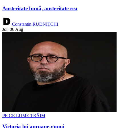
Austeritate bună, austeritate rea
Constantin RUDNIȚCHI
Joi, 06 Aug
PE CE LUME TRĂIM
Victoria lui aproape-gunoi