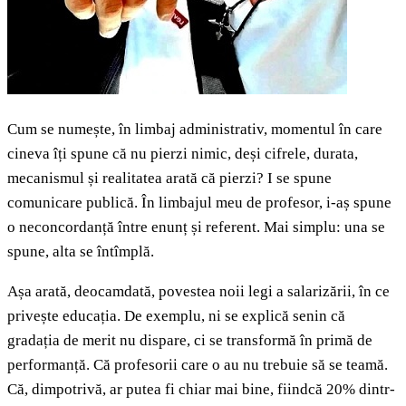
Cum se numește, în limbaj administrativ, momentul în care
cineva îți spune că nu pierzi nimic, deși cifrele, durata,
mecanismul și realitatea arată că pierzi? I se spune
comunicare publică. În limbajul meu de profesor, i-aș spune
o neconcordanță între enunț și referent. Mai simplu: una se
spune, alta se întîmplă.
Așa arată, deocamdată, povestea noii legi a salarizării, în ce
privește educația. De exemplu, ni se explică senin că
gradația de merit nu dispare, ci se transformă în primă de
performanță. Că profesorii care o au nu trebuie să se teamă.
Că, dimpotrivă, ar putea fi chiar mai bine, fiindcă 20% dintr-