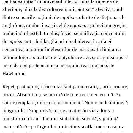
„autoabsorbția” în universul interior pînă la ruperea de
alteritate, pînă la dezvoltarea unui „autism” afectiv. Unul
dintre sensurile noțiunii de
egotism
, oferite de dicționarele
anglofone, rămîne însă și cel de
egoism
, așa încît nu greșim
traducîndu-l astfel. În plus, însăși semnificația conceptului
de
egoism
ar trebui lărgită prin includerea, în aria ei
semantică, a tuturor înțelesurilor de mai sus. În limitarea
terminologică s-a aflat de fapt, observ azi, și originea lipsei
mele de comprehensiune a mesajului real transmis de
Hawthorne.
Repet, protagoniștii în cauză sînt paradoxali și, prin urmare,
bizari. Absolut toți se bucură de o fericire nemeritată. Au
soții exemplare, unii și copii minunați. Nimic nu le întunecă
biografiile. Dimpotrivă, tot ce au atins în viața lor s-a
transformat în aur: familie, stabilitate socială, siguranță
materială. Aripa îngerului protector s-a aflat mereu asupra