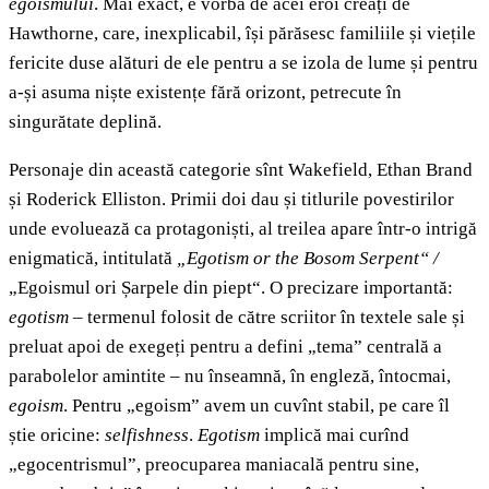
egoismului
. Mai exact, e vorba de acei eroi creați de
Hawthorne, care, inexplicabil, își părăsesc familiile și viețile
fericite duse alături de ele pentru a se izola de lume și pentru
a-și asuma niște existențe fără orizont, petrecute în
singurătate deplină.
Personaje din această categorie sînt Wakefield, Ethan Brand
și Roderick Elliston. Primii doi dau și titlurile povestirilor
unde evoluează ca protagoniști, al treilea apare într-o intrigă
enigmatică, intitulată
„
Egotism or the Bosom Serpent“ /
„Egoismul ori Șarpele din piept“. O precizare importantă:
egotism
– termenul folosit de către scriitor în textele sale și
preluat apoi de exegeți pentru a defini „tema” centrală a
parabolelor amintite – nu înseamnă, în engleză, întocmai,
egoism
. Pentru „egoism” avem un cuvînt stabil, pe care îl
știe oricine:
selfishness
.
Egotism
implică mai curînd
„egocentrismul”, preocuparea maniacală pentru sine,