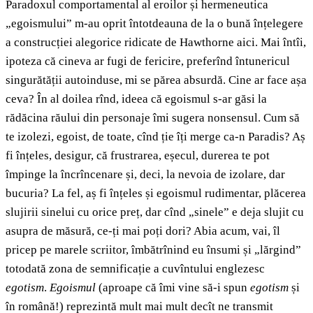
Paradoxul comportamental al eroilor și hermeneutica
„egoismului” m-au oprit întotdeauna de la o bună înțelegere
a construcției alegorice ridicate de Hawthorne aici. Mai întîi,
ipoteza că cineva ar fugi de fericire, preferînd întunericul
singurătății autoinduse, mi se părea absurdă. Cine ar face așa
ceva? În al doilea rînd, ideea că egoismul s-ar găsi la
rădăcina răului din personaje îmi sugera nonsensul. Cum să
te izolezi, egoist, de toate, cînd ție îți merge ca-n Paradis? Aș
fi înțeles, desigur, că frustrarea, eșecul, durerea te pot
împinge la încrîncenare și, deci, la nevoia de izolare, dar
bucuria? La fel, aș fi înțeles și egoismul rudimentar, plăcerea
slujirii sinelui cu orice preț, dar cînd „sinele” e deja slujit cu
asupra de măsură, ce-ți mai poți dori? Abia acum, vai, îl
pricep pe marele scriitor, îmbătrînind eu însumi și „lărgind”
totodată zona de semnificație a cuvîntului englezesc
egotism
.
Egoismul
(aproape că îmi vine să-i spun
egotism
și
în română!) reprezintă mult mai mult decît ne transmit