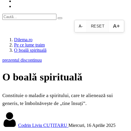
A+
A-
RESET
Dilema.ro
Pe ce lume traim
O boală spirituală
prezentul discontinuu
O boală spirituală
Constituie o maladie a spiritului, care te alienează sui
generis, te îmbolnăvește de „tine însuți”.
Codrin Liviu CUȚITARU
Miercuri, 16 Aprilie 2025