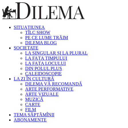
SITUAȚIUNEA
TÎLC SHOW
PE CE LUME TRĂIM
DILEMA BLOG
SOCIETATE
LA SINGULAR ȘI LA PLURAL
LA FAȚA TIMPULUI
LA FAȚA LOCULUI
DIN POLUL PLUS
CALEIDOSCOPIE
LA ZI ÎN CULTURĂ
DILEMA VĂ RECOMANDĂ
ARTE PERFORMATIVE
ARTE VIZUALE
MUZICĂ
CARTE
FILM
TEMA SĂPTĂMÎNII
ABONAMENTE