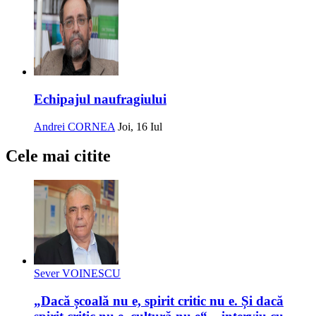
Echipajul naufragiului
Andrei CORNEA
Joi, 16 Iul
Cele mai citite
Sever VOINESCU
„Dacă școală nu e, spirit critic nu e. Și dacă