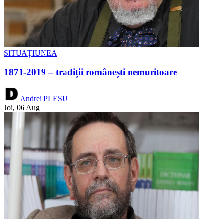
SITUAȚIUNEA
1871-2019 – tradiții românești nemuritoare
Andrei PLEȘU
Joi, 06 Aug