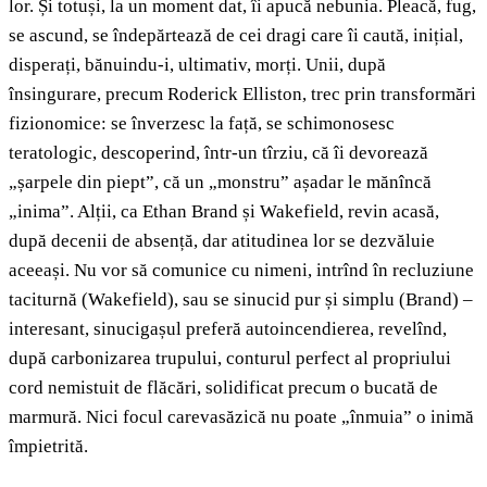
lor. Și totuși, la un moment dat, îi apucă nebunia. Pleacă, fug,
se ascund, se îndepărtează de cei dragi care îi caută, inițial,
disperați, bănuindu-i, ultimativ, morți. Unii, după
însingurare, precum Roderick Elliston, trec prin transformări
fizionomice: se înverzesc la față, se schimonosesc
teratologic, descoperind, într-un tîrziu, că îi devorează
„șarpele din piept”, că un „monstru” așadar le mănîncă
„inima”. Alții, ca Ethan Brand și Wakefield, revin acasă,
după decenii de absență, dar atitudinea lor se dezvăluie
aceeași. Nu vor să comunice cu nimeni, intrînd în recluziune
taciturnă (Wakefield), sau se sinucid pur și simplu (Brand) –
interesant, sinucigașul preferă autoincendierea, revelînd,
după carbonizarea trupului, conturul perfect al propriului
cord nemistuit de flăcări, solidificat precum o bucată de
marmură. Nici focul carevasăzică nu poate „înmuia” o inimă
împietrită.