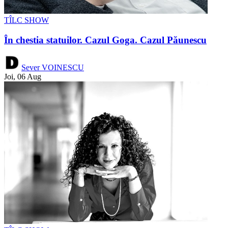
TÎLC SHOW
În chestia statuilor. Cazul Goga. Cazul Păunescu
Sever VOINESCU
Joi, 06 Aug