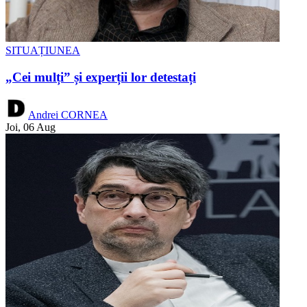
SITUAȚIUNEA
„Cei mulți” și experții lor detestați
Andrei CORNEA
Joi, 06 Aug