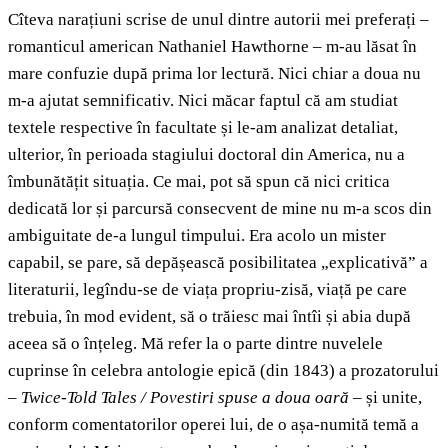
Cîteva narațiuni scrise de unul dintre autorii mei preferați –
romanticul american Nathaniel Hawthorne – m-au lăsat în
mare confuzie după prima lor lectură. Nici chiar a doua nu
m-a ajutat semnificativ. Nici măcar faptul că am studiat
textele respective în facultate și le-am analizat detaliat,
ulterior, în perioada stagiului doctoral din America, nu a
îmbunătățit situația. Ce mai, pot să spun că nici critica
dedicată lor și parcursă consecvent de mine nu m-a scos din
ambiguitate de-a lungul timpului. Era acolo un mister
capabil, se pare, să depășească posibilitatea „explicativă” a
literaturii, legîndu-se de viața propriu-zisă, viață pe care
trebuia, în mod evident, să o trăiesc mai întîi și abia după
aceea să o înțeleg. Mă refer la o parte dintre nuvelele
cuprinse în celebra antologie epică (din 1843) a prozatorului
–
Twice-Told Tales / Povestiri spuse a doua oară
– și unite,
conform comentatorilor operei lui, de o așa-numită temă a