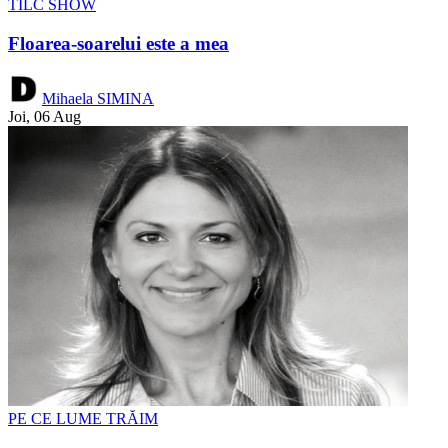
TÎLC SHOW
Floarea-soarelui este a mea
Mihaela SIMINA
Joi, 06 Aug
PE CE LUME TRĂIM