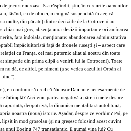
 de jocuri oneroase. S-a răspîndit, știu, în cercurile oamenilor
cu, lăsînd, ca de obicei, o enigmă suspendată în aer, că
ea multe, din păcate) dintre deciziile de la Cotroceni au
te chiar mai grav, absența unor decizii importante ori amînarea
 merita, fără îndoială, menționate: abandonarea administrativă
eptabil împăciuitoristă față de dronele rusești și – aspect care
elației cu Franța, cel mai puternic aliat al nostru din toate
t simpatie din prima clipă a venirii lui la Cotroceni). Toate
m nu dă, de altfel, pe nimeni (a se vedea cazul lui Orbán al
 bine”).
curt), eu continui să cred că Nicușor Dan nu e necesarmente de
se întîmplă? Aici vine partea negativă a părerii mele despre
vă raportată, deopotrivă, la dinamica mentalitară autohtonă,
opria noastră (nouă) istorie. Așadar, despre ce vorbim? Păi, pe
lipsit în mod grosolan (și nu greșesc folosind acest cuvînt
nșa unui Boeing 747 transatlantic. E numai vina lui? Cu