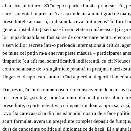
al nostru, al tuturor. Să încep cu partea bună a premisei. Eu, p
care l-au votat impresia că ar ascunde un anumit grad de malign
președintele ar masca, ar disimula ceva „întunecos” în forul lu
generat instabilități serioase în societatea românească (și aș
lor impardonabilă au fost surse de consternare pentru electora
a serviciilor secrete într-o perioadă internațională critică, ag
pe mine cel puțin m-a enervat peste măsură – participarea anemic
timpurile (cu atît mai semnificativă indiferență, cu cît Nicușo
contrabalansate de o slugărnicie jenantă în preajma narcisistul
Ungariei, despre care, atunci cînd a pierdut alegerile lamentab
Dar, revin, în ciuda numeroaselor inconsecvențe de mai sus (iv
rea-credință, „strateg” adică al unui plan malign de subminare
președinte, o parte negativă cu impact nu doar asupra sa, ci și
izvorîtă carevasăzică din însuși modul nostru de a face politic
scurt formulat, avem un președinte complet depășit de funcție,
dur) de cunoștințe politice și diplomatice de bază. El a ajuns