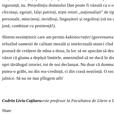
siguranță, nu. Președinția domnului Dan poate fi văzută ca o ogl
cîrcotași, egoiști, falși patrioți, niște retori „naționaliști” de 
personale, mincinoși, invidioși, lingușitori și orgolioși (să nu
jenă, combinat cu penitență!).
Sîntem nesimțitorii care am permis
kakistocrației
(guvernarea c
refuzînd oamenii de calitate morală și intelectuală atunci cînd 
postură de cetățeni de mîna a doua, în loc să ne apucăm să des
văzut că gluma a depășit limitele, amenințînd să ne ducă în dis
opri tăvălugul istoriei, tot de noi declanșat. Nu doar că domnul
putea-o grăbi, nu din rea-credință, ci din crasă neștiință. O so
jalnice. Să nu ne mai plîngem atît!
Codrin Liviu Cuțitaru
este profesor la Facultatea de Litere a 
Share