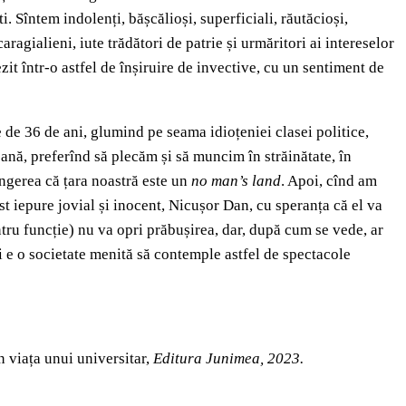
. Sîntem indolenți, bășcălioși, superficiali, răutăcioși,
caragialieni, iute trădători de patrie și urmăritori ai intereselor
it într-o astfel de înșiruire de invective, cu un sentiment de
 de 36 de ani, glumind pe seama idioțeniei clasei politice,
țeană, preferînd să plecăm și să muncim în străinătate, în
ngerea că țara noastră este un
no man
’
s land
. Apoi, cînd am
t iepure jovial și inocent, Nicușor Dan, cu speranța că el va
ntru funcție) nu va opri prăbușirea, dar, după cum se vede, ar
ali e o societate menită să contemple astfel de spectacole
 viața unui universitar,
Editura Junimea, 2023.