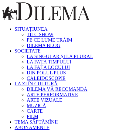
SITUAȚIUNEA
TÎLC SHOW
PE CE LUME TRĂIM
DILEMA BLOG
SOCIETATE
LA SINGULAR ȘI LA PLURAL
LA FAȚA TIMPULUI
LA FAȚA LOCULUI
DIN POLUL PLUS
CALEIDOSCOPIE
LA ZI ÎN CULTURĂ
DILEMA VĂ RECOMANDĂ
ARTE PERFORMATIVE
ARTE VIZUALE
MUZICĂ
CARTE
FILM
TEMA SĂPTĂMÎNII
ABONAMENTE