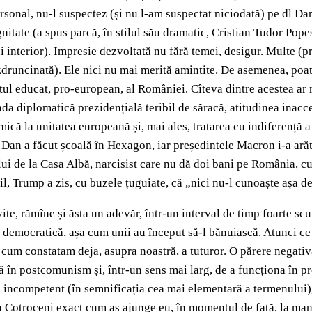
ersonal, nu-l suspectez (și nu l-am suspectat niciodată) pe dl Dan
itate (a spus parcă, în stilul său dramatic, Cristian Tudor Popes
i interior). Impresie dezvoltată nu fără temei, desigur. Multe (pr
a zdruncinată). Ele nici nu mai merită amintite. De asemenea, poa
tul educat, pro-european, al României. Cîteva dintre acestea ar
enda diplomatică prezidențială teribil de săracă, atitudinea inacc
ă la unitatea europeană și, mai ales, tratarea cu indiferență a r
r Dan a făcut școală în Hexagon, iar președintele Macron i-a arăta
ui de la Casa Albă, narcisist care nu dă doi bani pe România, cu
il, Trump a zis, cu buzele țuguiate, că „nici nu-l cunoaște așa de
ite, rămîne și ăsta un adevăr, într-un interval de timp foarte s
 democratică, așa cum unii au început să-l bănuiască. Atunci ce 
, cum constatam deja, asupra noastră, a tuturor. O părere negati
ă în postcomunism și, într-un sens mai larg, de a funcționa în pr
 incompetent (în semnificația cea mai elementară a termenului), 
 la Cotroceni exact cum aș ajunge eu, în momentul de față, la ma