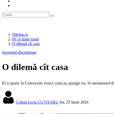
Dilema.ro
Pe ce lume traim
O dilemă cît casa
prezentul discontinuu
O dilemă cît casa
El a ajuns la Cotroceni exact cum aș ajunge eu, în momentul de
Codrin Liviu CUȚITARU
Joi, 25 Iunie 2026