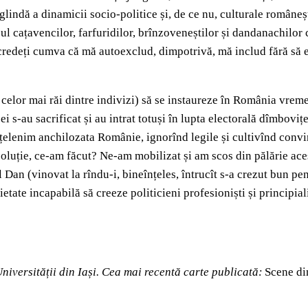
indă a dinamicii socio-politice și, de ce nu, culturale românești
tipul cațavencilor, farfuridilor, brînzoveneștilor și dandanachilor 
 credeți cumva că mă autoexclud, dimpotrivă, mă includ fără să ez
elor mai răi dintre indivizi) să se instaureze în România vreme
ei s-au sacrificat și au intrat totuși în lupta electorală dîmbovi
țelenim anchilozata Românie, ignorînd legile și cultivînd convi
oluție, ce-am făcut? Ne-am mobilizat și am scos din pălărie aces
 Dan (vinovat la rîndu-i, bineînțeles, întrucît s-a crezut bun pe
cietate incapabilă să creeze politicieni profesioniști și principi
Universității din Iași. Cea mai recentă carte publicată:
Scene din