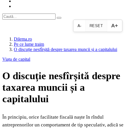
A+
A-
RESET
Dilema.ro
Pe ce lume traim
O discuție nesfîrșită despre taxarea muncii și a capitalului
Viața de capital
O discuție nesfîrșită despre
taxarea muncii și a
capitalului
În principiu, orice facilitate fiscală naște în rîndul
antreprenorilor un comportament de tip speculativ, adică se