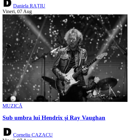
Daniela RAȚIU
Vineri, 07 Aug
MUZICĂ
Sub umbra lui Hendrix şi Ray Vaughan
Corneliu CAZACU