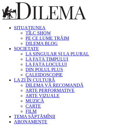
SITUAȚIUNEA
TÎLC SHOW
PE CE LUME TRĂIM
DILEMA BLOG
SOCIETATE
LA SINGULAR ȘI LA PLURAL
LA FAȚA TIMPULUI
LA FAȚA LOCULUI
DIN POLUL PLUS
CALEIDOSCOPIE
LA ZI ÎN CULTURĂ
DILEMA VĂ RECOMANDĂ
ARTE PERFORMATIVE
ARTE VIZUALE
MUZICĂ
CARTE
FILM
TEMA SĂPTĂMÎNII
ABONAMENTE