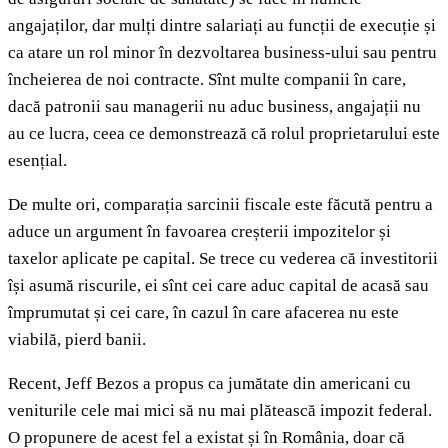
angajaților, dar mulți dintre salariați au funcții de execuție și
ca atare un rol minor în dezvoltarea business-ului sau pentru
încheierea de noi contracte. Sînt multe companii în care,
dacă patronii sau managerii nu aduc business, angajații nu
au ce lucra, ceea ce demonstrează că rolul proprietarului este
esențial.
De multe ori, comparația sarcinii fiscale este făcută pentru a
aduce un argument în favoarea creșterii impozitelor și
taxelor aplicate pe capital. Se trece cu vederea că investitorii
își asumă riscurile, ei sînt cei care aduc capital de acasă sau
împrumutat și cei care, în cazul în care afacerea nu este
viabilă, pierd banii.
Recent, Jeff Bezos a propus ca jumătate din americani cu
veniturile cele mai mici să nu mai plătească impozit federal.
O propunere de acest fel a existat și în România, doar că