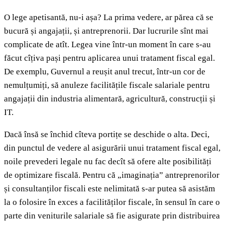
O lege apetisantă, nu-i așa? La prima vedere, ar părea că se
bucură și angajații, și antreprenorii. Dar lucrurile sînt mai
complicate de atît. Legea vine într-un moment în care s-au
făcut cîțiva pași pentru aplicarea unui tratament fiscal egal.
De exemplu, Guvernul a reușit anul trecut, într-un cor de
nemulțumiți, să anuleze facilitățile fiscale salariale pentru
angajații din industria alimentară, agricultură, construcții și
IT.
Dacă însă se închid cîteva portițe se deschide o alta. Deci,
din punctul de vedere al asigurării unui tratament fiscal egal,
noile prevederi legale nu fac decît să ofere alte posibilități
de optimizare fiscală. Pentru că „imaginația” antreprenorilor
și consultanților fiscali este nelimitată s-ar putea să asistăm
la o folosire în exces a facilităților fiscale, în sensul în care o
parte din veniturile salariale să fie asigurate prin distribuirea