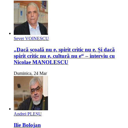
Sever VOINESCU
„Dacă școală nu e, spirit critic nu e. Și dacă
spirit critic nu e, cultură nu e“ – interviu cu
Nicolae MANOLESCU
Duminica, 24 Mar
Andrei PLEȘU
Ilie Bolojan