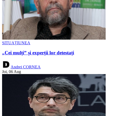
SITUAȚIUNEA
„Cei mulți” și experții lor detestați
Andrei CORNEA
Joi, 06 Aug