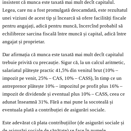
insistent că munca este taxată mai mult decît capitalul.
Legea, care nu a fost promulgată deocamdată, este rezultatul
unei viziuni de acest tip și încearcă să ofere facilități fiscale
pentru angajați, adică pentru muncă, încercînd probabil să
echilibreze sarcina fiscală între muncă și capital, adică între
angajat și proprietar.
Dar afirmația că munca este taxată mai mult decît capitalul
trebuie privită cu precauție. Sigur că, la un calcul aritmetic,
salariatul plătește practic 41,5% din venitul brut (10% –
impozit pe venit, 25% – CAS, 10% – CASS), în timp ce un
antreprenor plătește 10% – impozitul pe profit plus 16% –
impozit de dividende și eventual plus 10% – CASS, ceea ce
adunat înseamnă 31%. Fără a mai pune la socoteală și
eventuala plată a contribuției de asigurări sociale.
Este adevărat că plata contribuțiilor (de asigurări sociale și
de asigurări sociale de sănătate) se face în numele