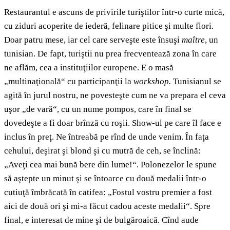
Restaurantul e ascuns de privirile turiştilor într-o curte mică,
cu ziduri acoperite de iederă, felinare pitice şi multe flori.
Doar patru mese, iar cel care serveşte este însuşi
maître
, un
tunisian. De fapt, turiştii nu prea frecventează zona în care
ne aflăm, cea a instituţiilor europene. E o masă
„multinaţională“ cu participanţii la
workshop.
Tunisianul se
agită în jurul nostru, ne povesteşte cum ne va prepara el ceva
uşor „de vară“, cu un nume pompos, care în final se
dovedeşte a fi doar brînză cu roşii. Show-ul pe care îl face e
inclus în preţ. Ne întreabă pe rînd de unde venim. În faţa
cehului, deşirat şi blond şi cu mutră de ceh, se înclină:
„Aveţi cea mai bună bere din lume!“. Polonezelor le spune
să aştepte un minut şi se întoarce cu două medalii într-o
cutiuţă îmbrăcată în catifea: „Fostul vostru premier a fost
aici de două ori şi mi-a făcut cadou aceste medalii“. Spre
final, e interesat de mine şi de bulgăroaică. Cînd aude