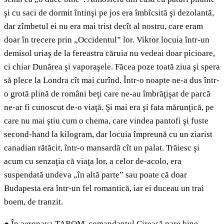
şi cu saci de dormit întinşi pe jos era îmbîcsită şi dezolantă,
dar zîmbetul ei nu era mai trist decît al nostru, care eram
doar în trecere prin „Occidentul” lor. Viktor locuia într-un
demisol uriaş de la fereastra căruia nu vedeai doar picioare,
ci chiar Dunărea şi vaporaşele. Făcea poze toată ziua şi spera
să plece la Londra cît mai curînd. Într-o noapte ne-a dus într-
o grotă plină de români beţi care ne-au îmbrăţişat de parcă
ne-ar fi cunoscut de-o viaţă. Şi mai era şi fata mărunţică, pe
care nu mai ştiu cum o chema, care vindea pantofi şi fuste
second-hand la kilogram, dar locuia împreună cu un ziarist
canadian rătăcit, într-o mansardă cît un palat. Trăiesc şi
acum cu senzaţia că viaţa lor, a celor de-acolo, era
suspendată undeva „în altă parte” sau poate că doar
Budapesta era într-un fel romantică, iar ei duceau un trai
boem, de tranzit.
●
În aeronava TAROM, comandantul Cireaşă pare bine