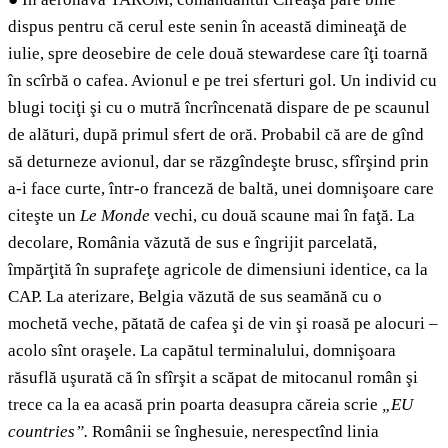
dispus pentru că cerul este senin în această dimineaţă de
iulie, spre deosebire de cele două stewardese care îţi toarnă
în scîrbă o cafea. Avionul e pe trei sferturi gol. Un individ cu
blugi tociţi şi cu o mutră încrîncenată dispare de pe scaunul
de alături, după primul sfert de oră. Probabil că are de gînd
să deturneze avionul, dar se răzgîndeşte brusc, sfîrşind prin
a-i face curte, într-o franceză de baltă, unei domnişoare care
citeşte un
Le Monde
vechi, cu două scaune mai în faţă. La
decolare, România văzută de sus e îngrijit parcelată,
împărţită în suprafeţe agricole de dimensiuni identice, ca la
CAP. La aterizare, Belgia văzută de sus seamănă cu o
mochetă veche, pătată de cafea şi de vin şi roasă pe alocuri –
acolo sînt oraşele. La capătul terminalului, domnişoara
răsuflă uşurată că în sfîrşit a scăpat de mitocanul român şi
trece ca la ea acasă prin poarta deasupra căreia scrie
„
EU
countries
”
.
Românii se înghesuie, nerespectînd linia