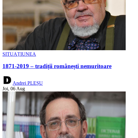
SITUAȚIUNEA
1871-2019 – tradiții românești nemuritoare
Andrei PLEȘU
Joi, 06 Aug