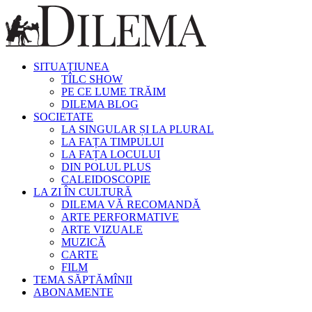
SITUAȚIUNEA
TÎLC SHOW
PE CE LUME TRĂIM
DILEMA BLOG
SOCIETATE
LA SINGULAR ȘI LA PLURAL
LA FAȚA TIMPULUI
LA FAȚA LOCULUI
DIN POLUL PLUS
CALEIDOSCOPIE
LA ZI ÎN CULTURĂ
DILEMA VĂ RECOMANDĂ
ARTE PERFORMATIVE
ARTE VIZUALE
MUZICĂ
CARTE
FILM
TEMA SĂPTĂMÎNII
ABONAMENTE