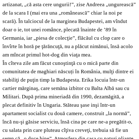
artizanat, „că asta cere ungurii!”, zise Andreea „ungurească”
de la scara I (mai era una „românească” chiar la noi pe
scară). În talciocul de la marginea Budapestei, am vîndut
doar o ie, tot unei românce, plecată înainte de ’89 în
Germania, iar „piesa de colecţie”, flăcăul cu clop care o
învîrte în horă pe ţărăncuţă, nu a plăcut nimănui, însă acolo
am mîncat primul hot-dog din viaţa mea.
În cîteva zile am făcut cunoştinţă cu o mică parte din
comunitatea de maghiari născuți în România, mulţi dintre ei
stabiliţi de puţin timp la Budapesta. Erika locuia într-un
cartier mărginaş, care semăna izbitor cu Balta Albă sau cu
Militari. După prima mineriadă din 1990, dezamăgită, a
plecat definitiv în Ungaria. Stăteau şase inşi într-un
apartament socialist cu două camere, construit „la normă”,
încă nu-şi găsise serviciu, însă cina pe care ne-a pregătit-o,
cu salata prin care pluteau cîţiva creveţi, trebuia să fie un
semn că „o duce bine”. Atmosfera din casa cu paturi pliante