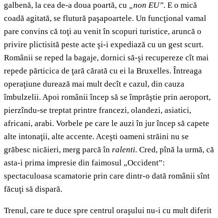
galbenă, la cea de-a doua poartă, cu
„
non EU
”
.
E o mică
coadă agitată, se flutură paşapoartele. Un funcţional vamal
pare convins că toţi au venit în scopuri turistice, aruncă o
privire plictisită peste acte şi-i expediază cu un gest scurt.
Românii se reped la bagaje, dornici să-şi recupereze cît mai
repede părticica de ţară cărată cu ei la Bruxelles. Întreaga
operaţiune durează mai mult decît e cazul, din cauza
îmbulzelii. Apoi românii încep să se împrăştie prin aeroport,
pierzîndu-se treptat printre francezi, olandezi, asiatici,
africani, arabi. Vorbele pe care le auzi în jur încep să capete
alte intonaţii, alte accente. Aceşti oameni străini nu se
grăbesc nicăieri, merg parcă în
ralenti.
Cred, pînă la urmă, că
asta-i prima impresie din faimosul „Occident”:
spectaculoasa scamatorie prin care dintr-o dată românii sînt
făcuţi să dispară.
Trenul, care te duce spre centrul oraşului nu-i cu mult diferit