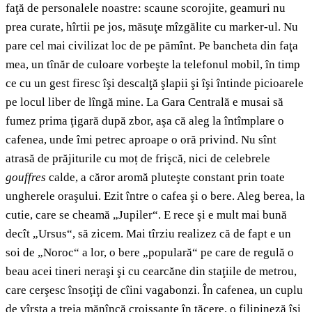
faţă de personalele noastre: scaune scorojite, geamuri nu
prea curate, hîrtii pe jos, măsuţe mîzgălite cu marker-ul. Nu
pare cel mai civilizat loc de pe pămînt. Pe bancheta din faţa
mea, un tînăr de culoare vorbeşte la telefonul mobil, în timp
ce cu un gest firesc îşi descalţă şlapii şi îşi întinde picioarele
pe locul liber de lîngă mine. La Gara Centrală e musai să
fumez prima ţigară după zbor, aşa că aleg la întîmplare o
cafenea, unde îmi petrec aproape o oră privind. Nu sînt
atrasă de prăjiturile cu moț de frişcă, nici de celebrele
gouffres
calde, a căror aromă pluteşte constant prin toate
ungherele oraşului. Ezit între o cafea şi o bere. Aleg berea, la
cutie, care se cheamă „Jupiler“. E rece şi e mult mai bună
decît „Ursus“, să zicem. Mai tîrziu realizez că de fapt e un
soi de „Noroc“ a lor, o bere „populară“ pe care de regulă o
beau acei tineri neraşi şi cu cearcăne din staţiile de metrou,
care cerşesc însoţiţi de cîini vagabonzi. În cafenea, un cuplu
de vîrsta a treia mănîncă croissante în tăcere, o filipineză îşi