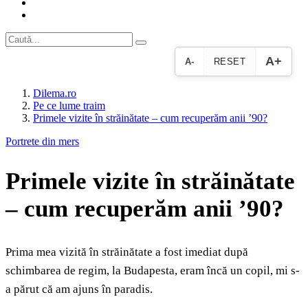
A+
A-
RESET
Dilema.ro
Pe ce lume traim
Primele vizite în străinătate – cum recuperăm anii ’90?
Portrete din mers
Primele vizite în străinătate
– cum recuperăm anii ’90?
Prima mea vizită în străinătate a fost imediat după
schimbarea de regim, la Budapesta, eram încă un copil, mi s-
a părut că am ajuns în paradis.