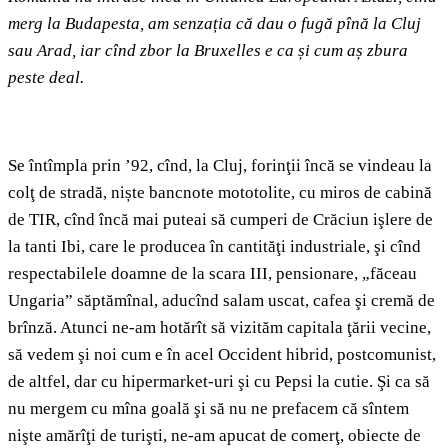
merg la Budapesta, am senzația că dau o fugă pînă la Cluj
sau Arad, iar cînd zbor la Bruxelles e ca și cum aș zbura
peste deal.
Se întîmpla prin ’92, cînd, la Cluj, forinţii încă se vindeau la
colţ de stradă, niște bancnote mototolite, cu miros de cabină
de TIR, cînd încă mai puteai să cumperi de Crăciun işlere de
la tanti Ibi, care le producea în cantităţi industriale, şi cînd
respectabilele doamne de la scara III, pensionare, „făceau
Ungaria” săptămînal, aducînd salam uscat, cafea şi cremă de
brînză. Atunci ne-am hotărît să vizităm capitala ţării vecine,
să vedem şi noi cum e în acel Occident hibrid, postcomunist,
de altfel, dar cu hipermarket-uri şi cu Pepsi la cutie. Şi ca să
nu mergem cu mîna goală şi să nu ne prefacem că sîntem
nişte amărîţi de turişti, ne-am apucat de comerţ, obiecte de