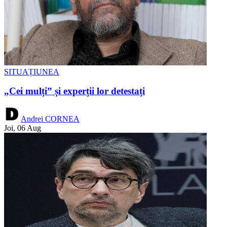
SITUAȚIUNEA
„Cei mulți” și experții lor detestați
Andrei CORNEA
Joi, 06 Aug