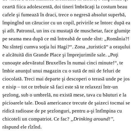
ceartă fiica adolescentă, doi tineri îmbrăcaţi la costum beau
cafele şi fumează în draci, trece o negresă absolut superbă,
împingînd un cărucior cu un copil, privirile se întorc după ea
şi atît. Patronul, un ins cu mustaţă de muschetar, face glumiţe
pe seama mea după ce mă întreabă de unde sînt: „România?!
Nu sînteţi cumva soţia lui Hagi?“. Zona „turistică“ a oraşului
e alcătuită din Grande Place şi împrejurimile sale. „Poţi
cunoaşte adevăratul Bruxelles în numai cinci minute!“, te
îmbie anunţul unui magazin cu o sută de mii de feluri de
ciocolată. Treci mai departe şi descoperi o terasă unde pe jos
e nisip – tot ce trebuie să faci este să te relaxezi într-un
şezlong, sub o umbrelă, nu există mese, tava cu băuturi e la
picioarele tale. Două americance trecute de şaizeci tocmai se
ridică radioase de pe şezlonguri, pentru a-şi întîmpina cu
chicoteli un compatriot. Ce fac?
„
Drinking around!”
,
răspund ele rîzînd.