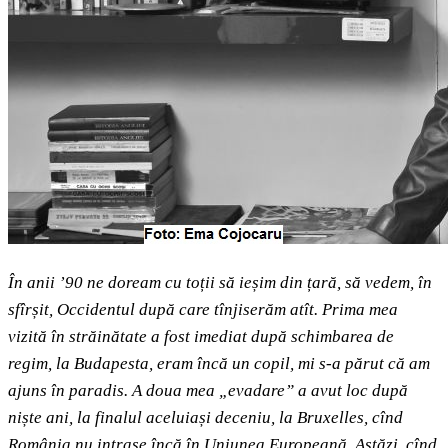
În anii
’
90 ne doream cu toții să ieșim din țară, să vedem, în
sfîrșit, Occidentul după care tînjiserăm atît. Prima mea
vizită în străinătate a fost imediat după schimbarea de
regim, la Budapesta, eram încă un copil, mi s-a părut că am
ajuns în paradis. A doua mea „evadare” a avut loc după
niște ani, la finalul aceluiași deceniu, la Bruxelles, cînd
România nu intrase încă în Uniunea Europeană. Astăzi, cînd