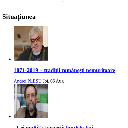
Situațiunea
1871-2019 – tradiții românești nemuritoare
Andrei PLEȘU
Joi, 06 Aug
„Cei mulți” și experții lor detestați