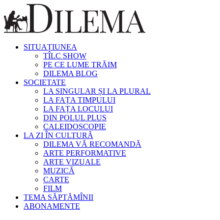
SITUAȚIUNEA
TÎLC SHOW
PE CE LUME TRĂIM
DILEMA BLOG
SOCIETATE
LA SINGULAR ȘI LA PLURAL
LA FAȚA TIMPULUI
LA FAȚA LOCULUI
DIN POLUL PLUS
CALEIDOSCOPIE
LA ZI ÎN CULTURĂ
DILEMA VĂ RECOMANDĂ
ARTE PERFORMATIVE
ARTE VIZUALE
MUZICĂ
CARTE
FILM
TEMA SĂPTĂMÎNII
ABONAMENTE