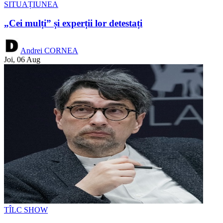
SITUAȚIUNEA
„Cei mulți” și experții lor detestați
Andrei CORNEA
Joi, 06 Aug
TÎLC SHOW