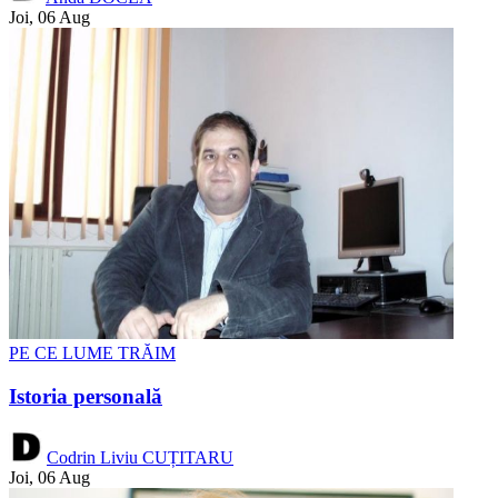
Joi, 06 Aug
PE CE LUME TRĂIM
Istoria personală
Codrin Liviu CUȚITARU
Joi, 06 Aug