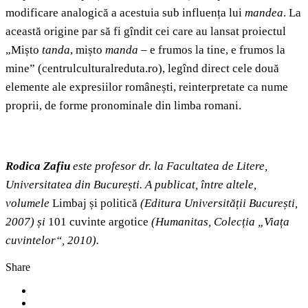
modificare analogică a acestuia sub influența lui
mandea
. La
această origine par să fi gîndit cei care au lansat proiectul
„Mișto
tanda
, mișto
manda
– e frumos la tine, e frumos la
mine” (centrulculturalreduta.ro), legînd direct cele două
elemente ale expresiilor românești, reinterpretate ca nume
proprii, de forme pronominale din limba romani.
Rodica Zafiu
este profesor dr. la Facultatea de Litere,
Universitatea din București. A publicat, între altele,
volumele
Limbaj și politică
(Editura Universității București,
2007) și
101 cuvinte argotice
(Humanitas, Colecția „Viața
cuvintelor“, 2010).
Share