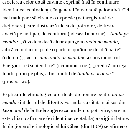
asocierea celor două cuvinte exprimă însă în continuare
identitatea, echivalența, în general într-o notă peiorativă. Cel
mai mult pare să circule o expresie (neînregistrată de
dicționare) care ilustrează ideea de potrivire, de fixare
exactă pe un tipar, de echilibru (adesea financiar) –
tanda pe
manda:
„să vedem dacă chiar ajungem
tanda pe manda,
adică ce reducem pe de o parte majorăm pe de altă parte”
(cdep.ro); „«este
cam tanda pe manda»
, a spus ministrul
Energiei la 6 septembrie” (economica.net); „cred că am ieșit
foarte puțin pe plus, a fost un fel de
tanda pe manda”
(prosport.ro).
Explicațiile etimologice oferite de dicționare pentru
tanda-
manda
sînt destul de diferite. Formularea citată mai sus din
Lexiconul
de la Buda sugerează prudent o potrivire, care nu
este chiar o afirmare (evident inacceptabilă) a originii latine.
În dicționarul etimologic al lui Cihac (din 1869) se afirma o