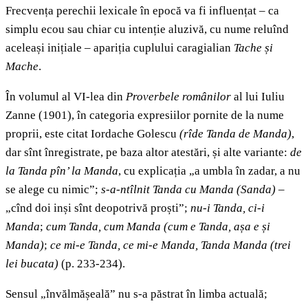
Frecvența perechii lexicale în epocă va fi influențat – ca
simplu ecou sau chiar cu intenție aluzivă, cu nume reluînd
aceleași inițiale – apariția cuplului caragialian
Tache și
Mache
.
În volumul al VI-lea din
Proverbele românilor
al lui Iuliu
Zanne (1901), în categoria expresiilor pornite de la nume
proprii, este citat Iordache Golescu
(rîde Tanda de Manda)
,
dar sînt înregistrate, pe baza altor atestări, și alte variante:
de
la Tanda pîn’ la Manda
,
cu explicația „a umbla în zadar, a nu
se alege cu nimic”;
s-a-ntîlnit Tanda cu Manda (Sanda)
–
„cînd doi inși sînt deopotrivă proști”;
nu-i Tanda, ci-i
Manda
;
cum Tanda, cum Manda (cum e Tanda, așa e și
Manda)
;
ce mi-e Tanda, ce mi-e Manda, Tanda Manda (trei
lei bucata)
(p. 233-234).
Sensul „învălmășeală” nu s-a păstrat în limba actuală;