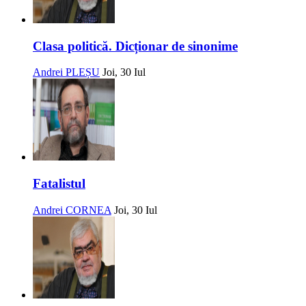
Clasa politică. Dicționar de sinonime
Andrei PLEȘU
Joi, 30 Iul
Fatalistul
Andrei CORNEA
Joi, 30 Iul