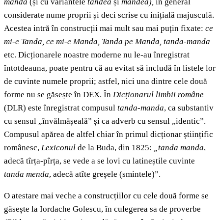
manda
(și cu variantele
tandea
și
mandea),
în general
considerate nume proprii și deci scrise cu inițială majusculă.
Acestea
intră în construcții mai mult sau mai puțin fixate:
ce
mi-e Tanda, ce mi-e Manda, Tanda pe Manda, tanda-manda
etc. Dicționarele noastre moderne nu le-au înregistrat
întotdeauna, poate pentru că au evitat să includă în listele lor
de cuvinte numele proprii; astfel, nici una dintre cele două
forme nu se găsește în DEX. În
Dicționarul limbii române
(DLR) este înregistrat compusul
tanda-manda
,
ca substantiv
cu sensul „învălmășeală” și ca adverb cu sensul „identic”.
Compusul apărea de altfel chiar în primul dicționar științific
românesc,
Lexiconul
de la Buda, din 1825:
„tanda manda
,
adecă tîrța-pîrța, se vede a se lovi cu latineștile cuvinte
tanda menda
, adecă atîte greșele (smintele)”.
O atestare mai veche a construcțiilor cu cele două forme se
găsește la Iordache Golescu, în culegerea sa de proverbe