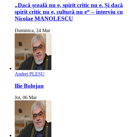
„Dacă școală nu e, spirit critic nu e. Și dacă
spirit critic nu e, cultură nu e“ – interviu cu
Nicolae MANOLESCU
Duminica, 24 Mar
Andrei PLEȘU
Ilie Bolojan
Joi, 06 Mar