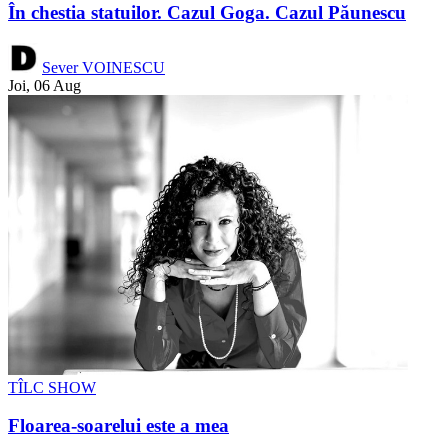
În chestia statuilor. Cazul Goga. Cazul Păunescu
Sever VOINESCU
Joi, 06 Aug
TÎLC SHOW
Floarea-soarelui este a mea