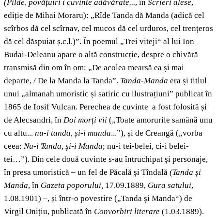
(Pilde, povățuiri i cuvinte adăvărate...
, în
Scrieri alese
,
ediție de Mihai Moraru): „Rîde Tanda dă Manda (adică cel
scîrbos dă cel scîrnav, cel mucos dă cel urduros, cel trențeros
dă cel dăspuiat ș.c.l.)”. În poemul „Trei viteji“ al lui Ion
Budai-Deleanu apare o altă construcție, despre o chivără
transmisă din om în om: „De acolea mearsă ea şi mai
departe, / De la Manda la Tanda”.
Tanda-Manda
era și titlul
unui „almanah umoristic și satiric cu ilustrațiuni” publicat în
1865 de Iosif Vulcan. Perechea de cuvinte a fost folosită și
de Alecsandri, în
Doi morți vii
(„Toate amorurile samănă unu
cu altu...
nu-i tanda, și-i manda
...”), și de Creangă („vorba
ceea:
Nu-i Tanda, şi-i Manda
; nu-i tei-belei, ci-i belei-
tei…”). Din cele două cuvinte s-au întruchipat și personaje,
în presa umoristică – un fel de Păcală și Tîndală
(Tanda și
Manda
, în
Gazeta poporului,
17.09.1889,
Gura satului
,
1.08.1901) –, și într-o povestire („Tanda și Manda“) de
Virgil Onițiu, publicată în
Convorbiri literare
(1.03.1889).