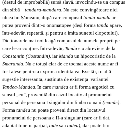
(destul de improbabilă) sursă slavă, invocîndu-se un compus
din sîrbă –
tandara-mandara
. Nu este convingătoare nici
ideea lui Șăineanu, după care compusul
tanda-manda
ar
putea proveni dintr-o onomatopee (deși forma
tanda
apare,
într-adevăr, repetată, și pentru a imita sunetul clopotului).
Dicționarele mai noi leagă compusul de numele proprii pe
care le-ar conține. Într-adevăr,
Tanda
e o abreviere de la
Constantin (Costandin)
, iar
Manda
un hipocoristic de la
Smaranda
. Nu e totuși clar de ce tocmai aceste nume ar fi
fost alese pentru a exprima identitatea. Există și o altă
sugestie interesantă, susținută de existența variantei
Tandea-Mandea
, în care
mandea
ar fi forma argotică cu
sensul „eu”, provenită din cazul locativ al pronumelui
personal de persoana I singular din limba romani
(mande)
.
Forma
tandea
nu poate proveni direct din locativul
pronumelui de persoana a II-a singular (care ar fi dat,
adaptat fonetic parțial,
tude
sau
tudea)
, dar poate fi o