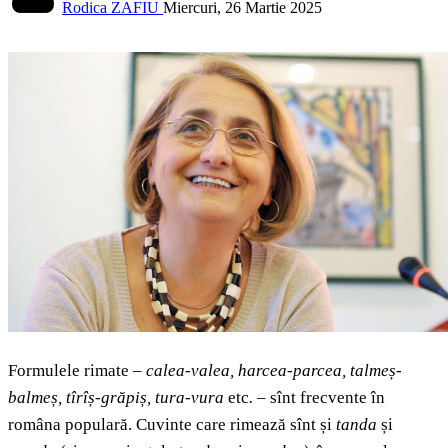
Rodica ZAFIU
Miercuri, 26 Martie 2025
Formulele rimate –
calea-valea, harcea-parcea, talmeș-
balmeș, tîrîș-grăpiș, tura-vura
etc
.
– sînt frecvente în
româna populară. Cuvinte care rimează
sînt și
tanda
și