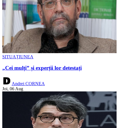
SITUAȚIUNEA
„Cei mulți” și experții lor detestați
Andrei CORNEA
Joi, 06 Aug