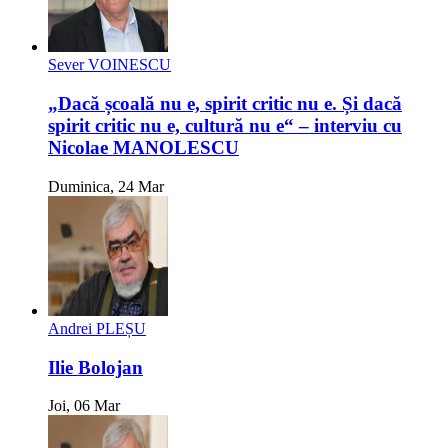
Sever VOINESCU
„Dacă școală nu e, spirit critic nu e. Și dacă
spirit critic nu e, cultură nu e“ – interviu cu
Nicolae MANOLESCU
Duminica, 24 Mar
Andrei PLEȘU
Ilie Bolojan
Joi, 06 Mar