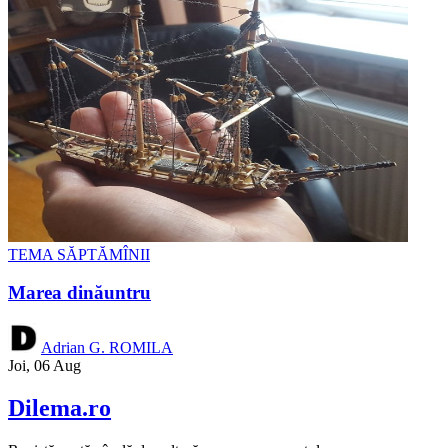
TEMA SĂPTĂMÎNII
Marea dinăuntru
Adrian G. ROMILA
Joi, 06 Aug
Dilema.ro