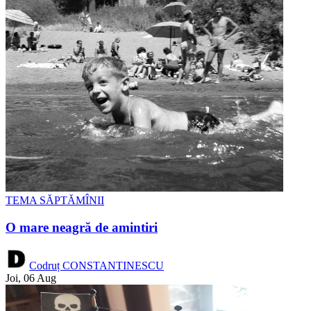
TEMA SĂPTĂMÎNII
O mare neagră de amintiri
Codruț CONSTANTINESCU
Joi, 06 Aug