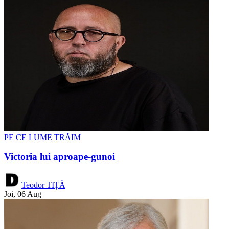
PE CE LUME TRĂIM
Victoria lui aproape-gunoi
Teodor TIȚĂ
Joi, 06 Aug