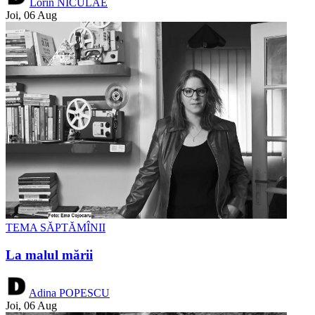
Lorin NICULAE
Joi, 06 Aug
TEMA SĂPTĂMÎNII
La malul mării
Adina POPESCU
Joi, 06 Aug