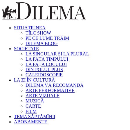
SITUAȚIUNEA
TÎLC SHOW
PE CE LUME TRĂIM
DILEMA BLOG
SOCIETATE
LA SINGULAR ȘI LA PLURAL
LA FAȚA TIMPULUI
LA FAȚA LOCULUI
DIN POLUL PLUS
CALEIDOSCOPIE
LA ZI ÎN CULTURĂ
DILEMA VĂ RECOMANDĂ
ARTE PERFORMATIVE
ARTE VIZUALE
MUZICĂ
CARTE
FILM
TEMA SĂPTĂMÎNII
ABONAMENTE