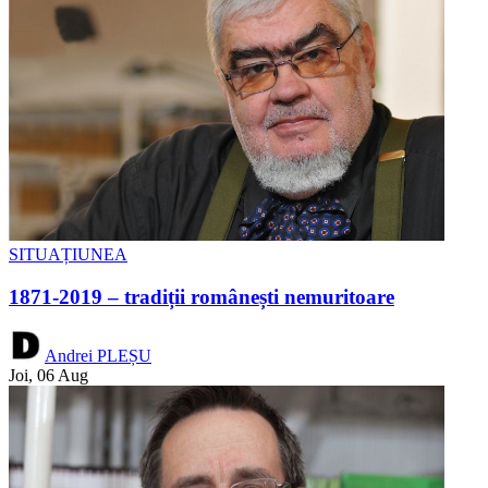
SITUAȚIUNEA
1871-2019 – tradiții românești nemuritoare
Andrei PLEȘU
Joi, 06 Aug