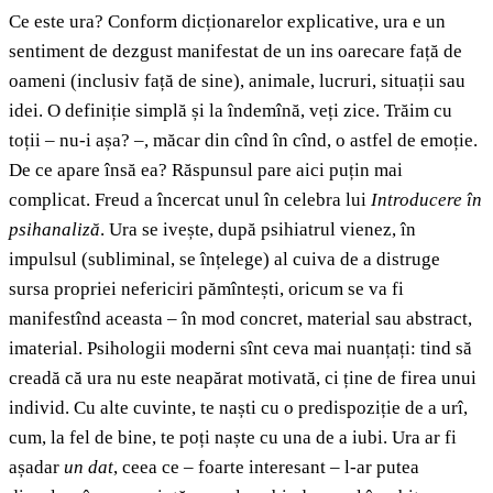
Ce este ura? Conform dicționarelor explicative, ura e un
sentiment de dezgust manifestat de un ins oarecare față de
oameni (inclusiv față de sine), animale, lucruri, situații sau
idei. O definiție simplă și la îndemînă, veți zice. Trăim cu
toții – nu-i așa? –, măcar din cînd în cînd, o astfel de emoție.
De ce apare însă ea? Răspunsul pare aici puțin mai
complicat. Freud a încercat unul în celebra lui
Introducere în
psihanaliză
. Ura se ivește, după psihiatrul vienez, în
impulsul (subliminal, se înțelege) al cuiva de a distruge
sursa propriei nefericiri pămîntești, oricum se va fi
manifestînd aceasta – în mod concret, material sau abstract,
imaterial. Psihologii moderni sînt ceva mai nuanțați: tind să
creadă că ura nu este neapărat motivată, ci ține de firea unui
individ. Cu alte cuvinte, te naști cu o predispoziție de a urî,
cum, la fel de bine, te poți naște cu una de a iubi. Ura ar fi
așadar
un dat
, ceea ce – foarte interesant – l-ar putea