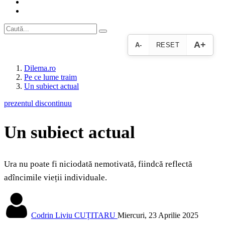
A+
A-
RESET
Dilema.ro
Pe ce lume traim
Un subiect actual
prezentul discontinuu
Un subiect actual
Ura nu poate fi niciodată nemotivată, fiindcă reflectă
adîncimile vieții individuale.
Codrin Liviu CUȚITARU
Miercuri, 23 Aprilie 2025