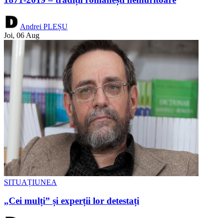
Andrei PLEȘU
Joi, 06 Aug
SITUAȚIUNEA
„Cei mulți” și experții lor detestați