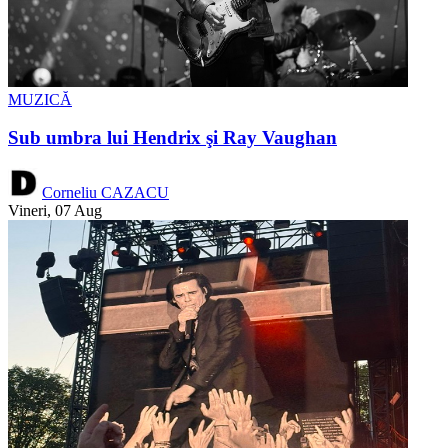
MUZICĂ
Sub umbra lui Hendrix şi Ray Vaughan
Corneliu CAZACU
Vineri, 07 Aug