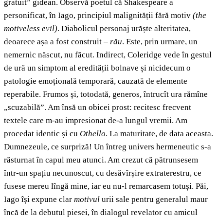
gratuit” gidean. Observă poetul că Shakespeare a
personificat, în Iago, principiul malignității fără motiv
(
the
motiveless evil)
. Diabolicul personaj urăște alteritatea,
deoarece așa a fost construit –
rău
. Este, prin urmare, un
nemernic născut, nu făcut. Indirect, Coleridge vede în gestul
de ură un simptom al eredității bolnave și nicidecum o
patologie emoțională temporară, cauzată de elemente
reperabile. Frumos și, totodată, generos, întrucît ura rămîne
„scuzabilă”. Am însă un obicei prost: recitesc frecvent
textele care m-au impresionat de-a lungul vremii. Am
procedat identic și cu
Othello
. La maturitate, de data aceasta.
Dumnezeule, ce surpriză! Un întreg univers hermeneutic s-a
răsturnat în capul meu atunci. Am crezut că pătrunsesem
într-un spațiu necunoscut, cu desăvîrșire extraterestru, ce
fusese mereu lîngă mine, iar eu nu-l remarcasem totuși. Păi,
Iago își expune clar
motivul
urii sale pentru generalul maur
încă de la debutul piesei, în dialogul revelator cu amicul