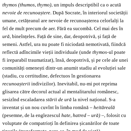
thymos (thumos
,
thymo)
, un impuls descriptibil ca o acută
nevoie de recunoaștere
. După Socrate, în interiorul societății
umane, cetățeanul are nevoie de recunoașterea celorlalți la
fel de mult precum de aer. Fără ea sucombă. Cel mai des în
ură
, bineînțeles. Față de sine, dar, deopotrivă, și față de
semeni. Astfel, ura nu poate fi niciodată nemotivată, fiindcă
reflectă adîncimile vieții individuale (unde
thymos
-ul poate
fi ireparabil traumatizat), însă, deopotrivă, și pe cele ale unei
comunități omenești dintr-un anumit stadiu al evoluției sale
(stadiu, cu certitudine, defectuos în gestionarea
recunoașterii
indivizilor). Inevitabil, nu-mi pot reprima
glisarea către decorul actual al mentalitarului românesc,
sesizînd escaladarea
stării de ură
la nivel național. S-a
inventat și un nou cuvînt în limba română –
heităreală
(pesemne, de la englezescul
hate
,
hatred
–
ură)
–, folosit cu
voluptate de compatrioți în definirea șicanărilor de toate