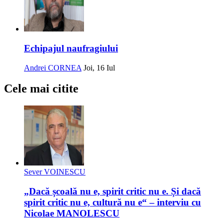
Echipajul naufragiului
Andrei CORNEA
Joi, 16 Iul
Cele mai citite
Sever VOINESCU
„Dacă școală nu e, spirit critic nu e. Și dacă
spirit critic nu e, cultură nu e“ – interviu cu
Nicolae MANOLESCU