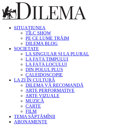
SITUAȚIUNEA
TÎLC SHOW
PE CE LUME TRĂIM
DILEMA BLOG
SOCIETATE
LA SINGULAR ȘI LA PLURAL
LA FAȚA TIMPULUI
LA FAȚA LOCULUI
DIN POLUL PLUS
CALEIDOSCOPIE
LA ZI ÎN CULTURĂ
DILEMA VĂ RECOMANDĂ
ARTE PERFORMATIVE
ARTE VIZUALE
MUZICĂ
CARTE
FILM
TEMA SĂPTĂMÎNII
ABONAMENTE