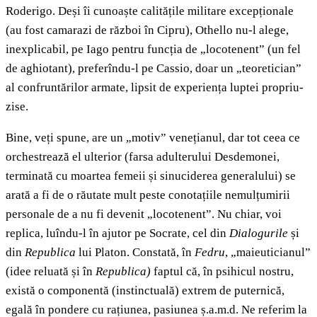
Roderigo. Deși îi cunoaște calitățile militare excepționale
(au fost camarazi de război în Cipru), Othello nu-l alege,
inexplicabil, pe Iago pentru funcția de „locotenent” (un fel
de aghiotant), preferîndu-l pe Cassio, doar un „teoretician”
al confruntărilor armate, lipsit de experiența luptei propriu-
zise.
Bine, veți spune, are un „motiv” venețianul, dar tot ceea ce
orchestrează el ulterior (farsa adulterului Desdemonei,
terminată cu moartea femeii și sinuciderea generalului) se
arată a fi de o răutate mult peste conotațiile nemulțumirii
personale de a nu fi devenit „locotenent”. Nu chiar, voi
replica, luîndu-l în ajutor pe Socrate, cel din
Dialogurile
și
din
Republica
lui Platon. Constată, în
Fedru
, „maieuticianul”
(idee reluată și în
Republica)
faptul că, în psihicul nostru,
există o componentă (instinctuală) extrem de puternică,
egală în pondere cu rațiunea, pasiunea ș.a.m.d. Ne referim la