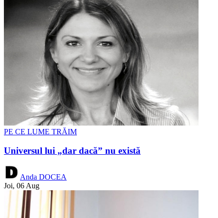
PE CE LUME TRĂIM
Universul lui „dar dacă” nu există
Anda DOCEA
Joi, 06 Aug