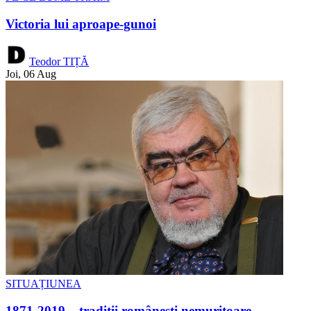
Victoria lui aproape-gunoi
Teodor TIȚĂ
Joi, 06 Aug
SITUAȚIUNEA
1871-2019 – tradiții românești nemuritoare