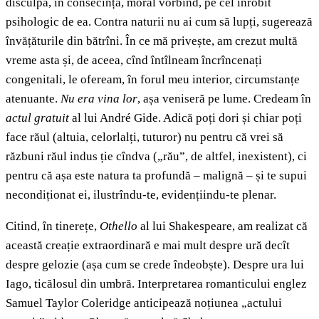
disculpa, în consecință, moral vorbind, pe cel înrobit
psihologic de ea. Contra naturii nu ai cum să lupți, sugerează
învățăturile din bătrîni. În ce mă privește, am crezut multă
vreme asta și, de aceea, cînd întîlneam încrîncenați
congenitali, le ofeream, în forul meu interior, circumstanțe
atenuante.
Nu era vina lor
, așa veniseră pe lume. Credeam în
actul gratuit
al lui André Gide. Adică poți dori și chiar poți
face răul (altuia, celorlalți, tuturor) nu pentru că vrei să
răzbuni răul indus ție cîndva („rău”, de altfel, inexistent), ci
pentru că așa este natura ta profundă – malignă – și te supui
necondiționat ei, ilustrîndu-te, evidențiindu-te plenar.
Citind, în tinerețe,
Othello
al lui Shakespeare, am realizat că
această creație extraordinară e mai mult despre ură decît
despre gelozie (așa cum se crede îndeobște). Despre ura lui
Iago, ticălosul din umbră. Interpretarea romanticului englez
Samuel Taylor Coleridge anticipează noțiunea „actului