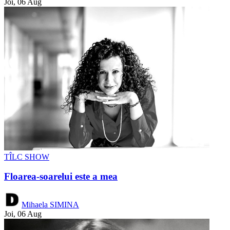
Joi, 06 Aug
TÎLC SHOW
Floarea-soarelui este a mea
Mihaela SIMINA
Joi, 06 Aug