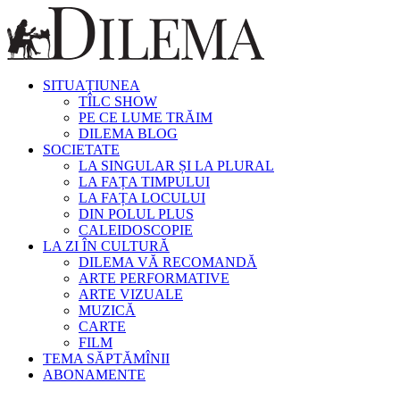
SITUAȚIUNEA
TÎLC SHOW
PE CE LUME TRĂIM
DILEMA BLOG
SOCIETATE
LA SINGULAR ȘI LA PLURAL
LA FAȚA TIMPULUI
LA FAȚA LOCULUI
DIN POLUL PLUS
CALEIDOSCOPIE
LA ZI ÎN CULTURĂ
DILEMA VĂ RECOMANDĂ
ARTE PERFORMATIVE
ARTE VIZUALE
MUZICĂ
CARTE
FILM
TEMA SĂPTĂMÎNII
ABONAMENTE