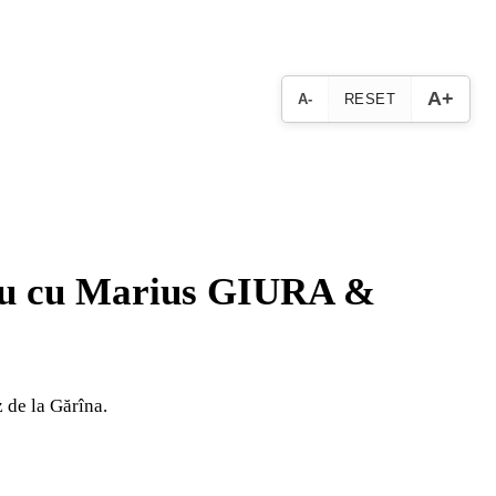
A+
A-
RESET
rviu cu Marius GIURA &
z de la Gărîna.