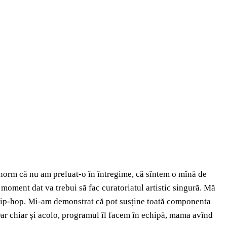
r enorm că nu am preluat-o în întregime, că sîntem o mînă de
moment dat va trebui să fac curatoriatul artistic singură. Mă
u hip-hop. Mi-am demonstrat că pot susține toată componenta
 Dar chiar și acolo, programul îl facem în echipă, mama avînd