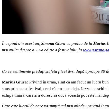
Începînd din acest an,
Simona Giura
va prelua de la
Marius 
mai multe despre a 29-a ediţie a festivalului la
www.garana-ja
Cu ce sentimente predați ștafeta fiicei dvs. după aproape 30 de 
Marius Giura:
Privind în urmă, simt că am făcut un lucru bun 
spus prin acest festival, cred că am spus deja. Jazzul se schim
echipă tînără, căreia îi doresc să ducă această poveste mai dep
Care este lucrul de care vă simțiți cel mai mîndru privind îna