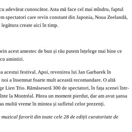
i cu adevărat cunoscător. Asta mă face cel mai mîndru, faptul
 Avem spectatori care revin constant din Japonia, Noua Zeelandă,
legătura create aici în timp.
 prin acest amestec de bun și rău putem înțelege mai bine ce
cu amintiri.
 acestui festival. Apoi, revenirea lui Jan Garbarek în
u noi a însemnat foarte mult această recomandare. O altă
e Lien Trio. Rămăseseră 300 de spectatori, în fața scenei într-
cînte la Montréal. Părea un moment pierdut, dar am avut șansa
as multă vreme în mintea și sufletul celor prezenți.
muzical favorit din toate cele 28 de ediții curatoriate de