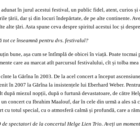
dunat în jurul acestui festival, un public fidel, atent, curios ș
rile țării, dar și din locuri îndepărtate, de pe alte continente.
 alte țări. Asta spune ceva despre spiritul acestui loc și despre 
ă tot ce înseamnă pentru dvs. festivalul?
 puțin bune, așa cum se întîmplă de obicei în viață. Poate tocmai
nte care au marcat atît parcursul festivalului, cît și tolba mea 
cînte la Gărîna în 2003. De la acel concert a început ascensiunea
enit în 2007 la Gărîna la insistențele lui Eberhard Weber. Pentr
t după miezul nopții, după o furtună devastatoare, de către Helg
 un concert cu Ibrahim Maalouf, dar în cele din urmă a ales să 
t cu totul special, cu o atmosferă calmă și profundă, care a răm
 de spectatori de la concertul Helge Lien Trio. Aveți un moment 