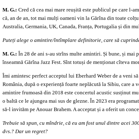
M. G.:
Cred că cea mai mare reușită este publicul pe care l-am a
că, an de an, tot mai mulți oameni vin la Gărîna din toate colțu
Australia, Germania, UK, Canada, Franța, Portugalia și din multe
Puteți alege o amintire/întîmplare definitorie, care să cuprind
M. G.:
În 28 de ani s-au strîns multe amintiri. Și bune, și mai
înseamnă Gărîna Jazz Fest. Sînt totuși de menționat cîteva mome
Îmi amintesc perfect acceptul lui Eberhard Weber de a veni să 
România, după o experiență foarte neplăcută la Sibiu, care a v
amintire frumoasă din 2018 este concertul acustic susținut mul
o baltă ce le ajungea mai sus de glezne. În 2023 era programat
să-l invităm pe Anouar Brahem. A acceptat și a oferit un concer
Trebuie să spun, cu mîndrie, că eu am fost unul dintre acei 300
dvs.? Dar un regret?