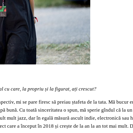
l cu care, la propriu și la figurat, ați crescut?
spectiv, mi se pare firesc să preiau ștafeta de la tata. Mă bucu
ă bună. Cu toată sinceritatea o spun, mă sperie gîndul că la un 
ult mult jazz, dar în egală măsură ascult indie, electronică sa
ct care a început în 2018 și crește de la an la an tot mai mult.