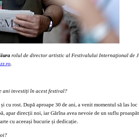
Giura
rolul de director artistic al Festivalului Internaţional de
zz.ro
.
ani investiți în acest festival?
și cu rost. După aproape 30 de ani, a venit momentul să las loc u
bă, apar direcții noi, iar Gărîna avea nevoie de un suflu proaspă
arte cu aceeași bucurie și dedicație.
poi?