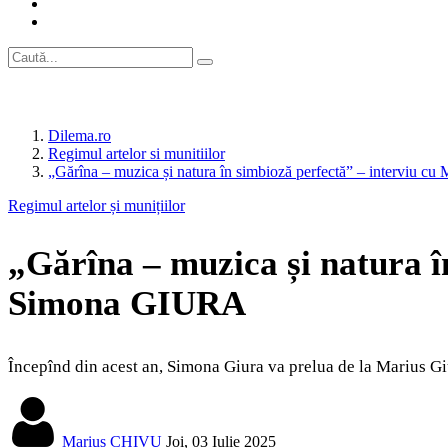
Dilema.ro
Regimul artelor si munitiilor
„Gărîna – muzica și natura în simbioză perfectă” – intervi
Regimul artelor și munițiilor
„Gărîna – muzica și natura 
Simona GIURA
Începînd din acest an, Simona Giura va prelua de la Marius Giur
Marius CHIVU
Joi, 03 Iulie 2025