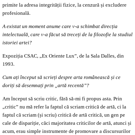
primite la adresa integrității fizice, la cenzură și excludere
profesională.
A existat un moment anume care v-a schimbat direcția
intelectuală, care v-a făcut să treceți de la filozofie la studiul
istoriei artei?
Expoziția CSAC, „Ex Oriente Lux”, de la Sala Dalles, din
1993.
Cum ați început să scrieți despre arta românească și ce
doriți să desemnați prin „artă recentă”?
Am început să scriu critic, fără să-mi fi propus asta. Prin
„critic” nu mă refer la faptul că scriam critică de artă, ci la
faptul că scriam (și scriu) critică de artă critică, un gen pe
cale de dispariție, căci majoritatea criticilor de artă, atunci și
acum, erau simple instrumente de promovare a discursurilor