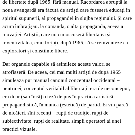
de libertate după 1965, fără manual. Racordarea abruptă la
noua avangardă era făcută de artiști care fuseseră educați în
spiritul supunerii, al propagandei în slujba regimului. Și care
acum îmbrățișau, la comandă, o altă propagandă, aceea a
inovației. Artiștii, care nu cunoscuseră libertatea și
inventivitatea, erau forțați, după 1965, să se reinventeze ca
exploratori și conștiințe libere.
Dar organele capabile să asimileze aceste valori se
atrofiaseră. De aceea, cei mai mulți artiști de după 1965
simulează pur manual canonul conceptual occidental –
pentru ei, conceptul veritabil al libertății era de neconceput,
era doar (sau încă) o teză de pus în practica artistică
propagandistică, în munca (estetică) de partid. Ei vin parcă
de nicăieri, sînt recenți – rupți de tradiție, rupți de
subiectivitate, rupți de realitate, simpli operatori ai unei
practici vizuale.