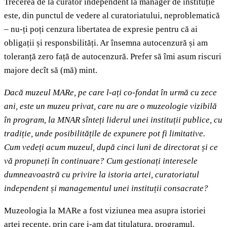
Trecerea de la curator independent la manager de instituție
este, din punctul de vedere al curatoriatului, neproblematică
– nu-ți poți cenzura libertatea de expresie pentru că ai
obligații și responsbilități. Ar însemna autocenzură și am
toleranță zero față de autocenzură. Prefer să îmi asum riscuri
majore decît să (mă) mint.
Dacă muzeul MARe, pe care l-ați co-fondat în urmă cu zece
ani, este un muzeu privat, care nu are o muzeologie vizibilă
în program, la MNAR sînteți liderul unei instituții publice, cu
tradiție, unde posibilitățile de expunere pot fi limitative.
Cum vedeți acum muzeul, după cinci luni de directorat și ce
vă propuneți în continuare?
Cum gestionați interesele
dumneavoastră cu privire la istoria artei, curatoriatul
independent și managementul unei instituții consacrate?
Muzeologia la MARe a fost viziunea mea asupra istoriei
artei recente, prin care i-am dat titulatura, programul,