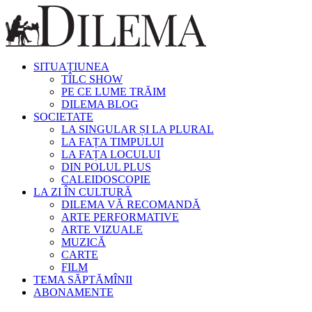
SITUAȚIUNEA
TÎLC SHOW
PE CE LUME TRĂIM
DILEMA BLOG
SOCIETATE
LA SINGULAR ȘI LA PLURAL
LA FAȚA TIMPULUI
LA FAȚA LOCULUI
DIN POLUL PLUS
CALEIDOSCOPIE
LA ZI ÎN CULTURĂ
DILEMA VĂ RECOMANDĂ
ARTE PERFORMATIVE
ARTE VIZUALE
MUZICĂ
CARTE
FILM
TEMA SĂPTĂMÎNII
ABONAMENTE