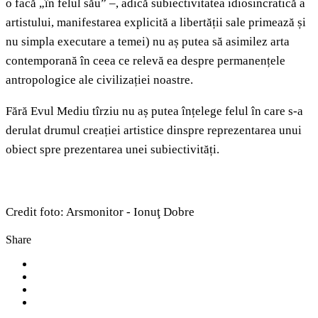
o facă „în felul său” –, adică subiectivitatea idiosincratică a
artistului, manifestarea explicită a libertății sale primează și
nu simpla executare a temei) nu aș putea să asimilez arta
contemporană în ceea ce relevă ea despre permanențele
antropologice ale civilizației noastre.
Fără Evul Mediu tîrziu nu aș putea înțelege felul în care s-a
derulat drumul creației artistice dinspre reprezentarea unui
obiect spre prezentarea unei subiectivități.
Credit foto: Arsmonitor - Ionuţ Dobre
Share