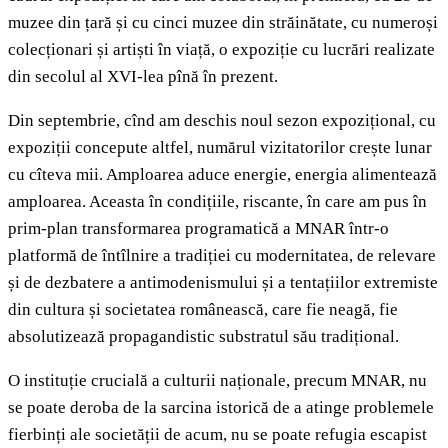
muzee din țară și cu cinci muzee din străinătate, cu numeroși
colecționari și artiști în viață, o expoziție cu lucrări realizate
din secolul al XVI-lea pînă în prezent.
Din septembrie, cînd am deschis noul sezon expozițional, cu
expoziții concepute altfel, numărul vizitatorilor crește lunar
cu cîteva mii. Amploarea aduce energie, energia alimentează
amploarea. Aceasta în condițiile, riscante, în care am pus în
prim-plan transformarea programatică a MNAR într-o
platformă de întîlnire a tradiției cu modernitatea, de relevare
și de dezbatere a antimodenismului și a tentațiilor extremiste
din cultura și societatea românească, care fie neagă, fie
absolutizează propagandistic substratul său tradițional.
O instituție crucială a culturii naționale, precum MNAR, nu
se poate deroba de la sarcina istorică de a atinge problemele
fierbinți ale societății de acum, nu se poate refugia escapist