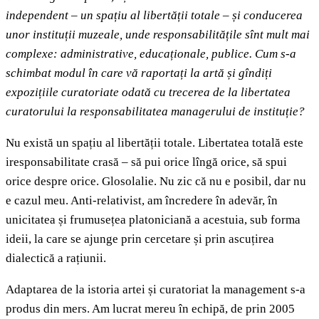
independent
–
un spațiu al libertății totale
–
și conducerea
unor instituții muzeale, unde responsabilitățile sînt mult mai
complexe: administrative, educaționale, publice. Cum s-a
schimbat modul în care vă raportați la
art
ă și gîndiți
expozițiile curatoriate odată cu trecerea de la libertatea
curatorului la responsabilitatea managerului de instituț
ie?
Nu există un spațiu al libertății totale. Libertatea totală este
iresponsabilitate crasă – să pui orice lîngă orice, să spui
orice despre orice. Glosolalie. Nu zic că nu e posibil, dar nu
e cazul meu. Anti-relativist, am încredere în adevăr, în
unicitatea și frumusețea platoniciană a acestuia, sub forma
ideii, la care se ajunge prin cercetare și prin ascuțirea
dialectică a rațiunii.
Adaptarea de la istoria artei și curatoriat la management s-a
produs din mers. Am lucrat mereu în echipă, de prin 2005