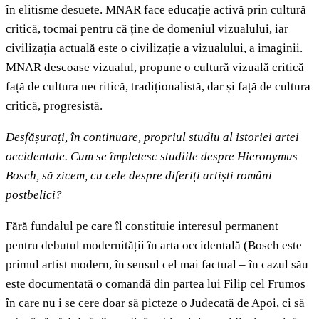
în elitisme desuete. MNAR face educație activă prin cultură
critică, tocmai pentru că ține de domeniul vizualului, iar
civilizația actuală este o civilizație a vizualului, a imaginii.
MNAR descoase vizualul, propune o cultură vizuală critică
față de cultura necritică, tradiționalistă, dar și față de cultura
critică, progresistă.
Desfășurați, în continuare, propriul studiu al istoriei artei
occidentale. Cum se împletesc studiile despre Hieronymus
Bosch, să zicem, cu cele despre diferiți artiști români
postbelici?
Fără fundalul pe care îl constituie interesul permanent
pentru debutul modernității în arta occidentală (Bosch este
primul artist modern, în sensul cel mai factual – în cazul său
este documentată o comandă din partea lui Filip cel Frumos
în care nu i se cere doar să picteze o Judecată de Apoi, ci să