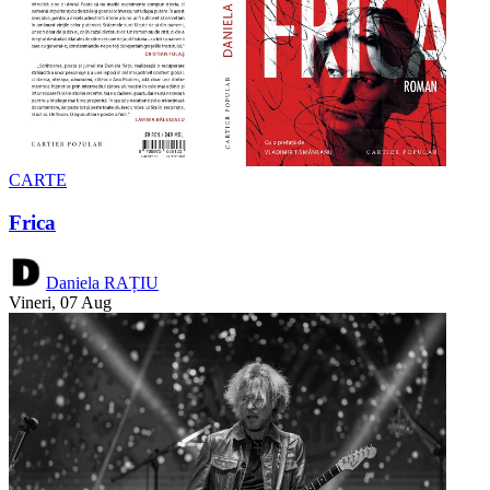
CARTE
Frica
Daniela RAȚIU
Vineri, 07 Aug