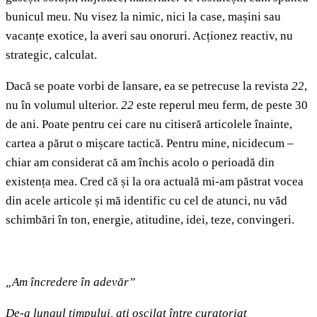
bunicul meu. Nu visez la nimic, nici la case, mașini sau
vacanțe exotice, la averi sau onoruri. Acționez reactiv, nu
strategic, calculat.
Dacă se poate vorbi de lansare, ea se petrecuse la revista
22
,
nu în volumul ulterior.
22
este reperul meu ferm, de peste 30
de ani. Poate pentru cei care nu citiseră articolele înainte,
cartea a părut o mișcare tactică. Pentru mine, nicidecum –
chiar am considerat că am închis acolo o perioadă din
existența mea. Cred că și la ora actuală mi-am păstrat vocea
din acele articole și mă identific cu cel de atunci, nu văd
schimbări în ton, energie, atitudine, idei, teze, convingeri.
„
Am încredere în adevăr
”
De-a lungul timpului, aț
i oscilat
între curatoriat