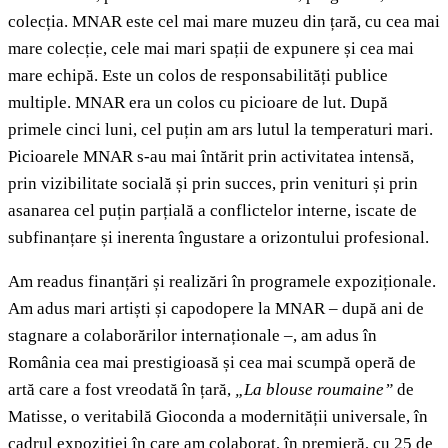
colecția. MNAR este cel mai mare muzeu din țară, cu cea mai
mare colecție, cele mai mari spații de expunere și cea mai
mare echipă. Este un colos de responsabilități publice
multiple. MNAR era un colos cu picioare de lut. După
primele cinci luni, cel puțin am ars lutul la temperaturi mari.
Picioarele MNAR s-au mai întărit prin activitatea intensă,
prin vizibilitate socială și prin succes, prin venituri și prin
asanarea cel puțin parțială a conflictelor interne, iscate de
subfinanțare și inerenta îngustare a orizontului profesional.
Am readus finanțări și realizări în programele expoziționale.
Am adus mari artiști și capodopere la MNAR – după ani de
stagnare a colaborărilor internaționale –, am adus în
România cea mai prestigioasă și cea mai scumpă operă de
artă care a fost vreodată în țară,
„La blouse roumaine”
de
Matisse, o veritabilă Gioconda a modernității universale, în
cadrul expoziției în care am colaborat, în premieră, cu 25 de