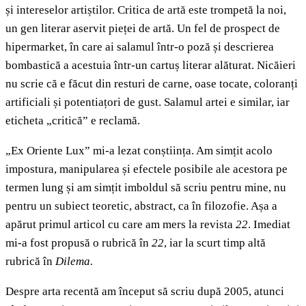
și intereselor artiștilor. Critica de artă este trompetă la noi,
un gen literar aservit pieței de artă. Un fel de prospect de
hipermarket, în care ai salamul într-o poză și descrierea
bombastică a acestuia într-un cartuș literar alăturat. Nicăieri
nu scrie că e făcut din resturi de carne, oase tocate, coloranți
artificiali și potentiațori de gust. Salamul artei e similar, iar
eticheta „critică” e reclamă.
„Ex Oriente Lux” mi-a lezat conștiința. Am simțit acolo
impostura, manipularea și efectele posibile ale acestora pe
termen lung și am simțit imboldul să scriu pentru mine, nu
pentru un subiect teoretic, abstract, ca în filozofie. Așa a
apărut primul articol cu care am mers la revista
22
. Imediat
mi-a fost propusă o rubrică în
22
, iar la scurt timp altă
rubrică în
Dilema.
Despre arta recentă am început să scriu după 2005, atunci