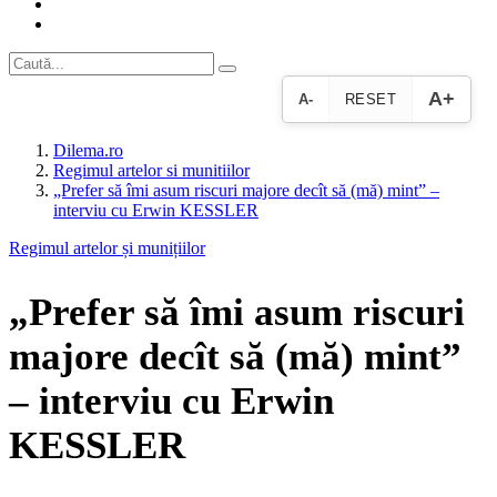
A+
A-
RESET
Dilema.ro
Regimul artelor si munitiilor
„Prefer să îmi asum riscuri majore decît să (mă) mint” –
interviu cu Erwin KESSLER
Regimul artelor și munițiilor
„Prefer să îmi asum riscuri
majore decît să (mă) mint”
– interviu cu Erwin
KESSLER