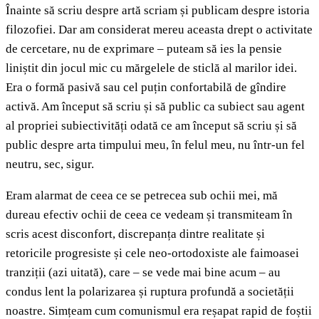
Înainte să scriu despre artă scriam și publicam despre istoria
filozofiei. Dar am considerat mereu aceasta drept o activitate
de cercetare, nu de exprimare – puteam să ies la pensie
liniștit din jocul mic cu mărgelele de sticlă al marilor idei.
Era o formă pasivă sau cel puțin confortabilă de gîndire
activă. Am început să scriu și să public ca subiect sau agent
al propriei subiectivități odată ce am început să scriu și să
public despre arta timpului meu, în felul meu, nu într-un fel
neutru, sec, sigur.
Eram alarmat de ceea ce se petrecea sub ochii mei, mă
dureau efectiv ochii de ceea ce vedeam și transmiteam în
scris acest disconfort, discrepanța dintre realitate și
retoricile progresiste și cele neo-ortodoxiste ale faimoasei
tranziții (azi uitată), care – se vede mai bine acum – au
condus lent la polarizarea și ruptura profundă a societății
noastre. Simțeam cum comunismul era reșapat rapid de foștii