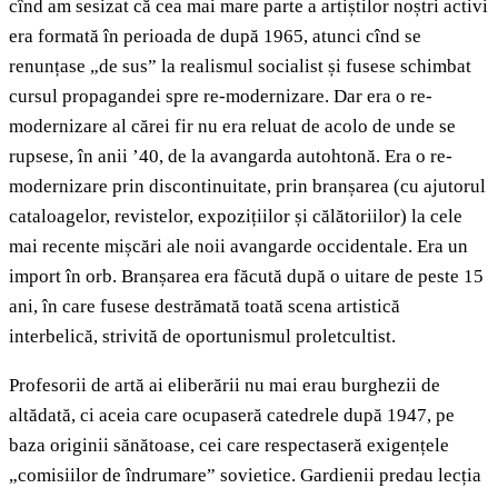
cînd am sesizat că cea mai mare parte a artiștilor noștri activi
era formată în perioada de după 1965, atunci cînd se
renunțase „de sus” la realismul socialist și fusese schimbat
cursul propagandei spre re-modernizare. Dar era o re-
modernizare al cărei fir nu era reluat de acolo de unde se
rupsese, în anii ’40, de la avangarda autohtonă. Era o re-
modernizare prin discontinuitate, prin branșarea (cu ajutorul
cataloagelor, revistelor, expozițiilor și călătoriilor) la cele
mai recente mișcări ale noii avangarde occidentale. Era un
import în orb. Branșarea era făcută după o uitare de peste 15
ani, în care fusese destrămată toată scena artistică
interbelică, strivită de oportunismul proletcultist.
Profesorii de artă ai eliberării nu mai erau burghezii de
altădată, ci aceia care ocupaseră catedrele după 1947, pe
baza originii sănătoase, cei care respectaseră exigențele
„comisiilor de îndrumare” sovietice. Gardienii predau lecția