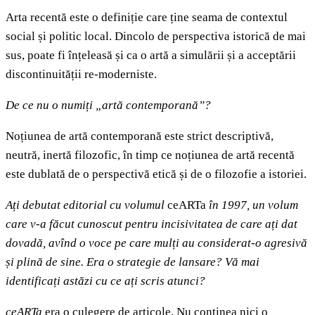
Arta recentă este o definiție care ține seama de contextul
social și politic local. Dincolo de perspectiva istorică de mai
sus, poate fi înțeleasă și ca o artă a simulării și a acceptării
discontinuității re-moderniste.
De ce nu o numiți „artă contemporană”?
Noțiunea de artă contemporană este strict descriptivă,
neutră, inertă filozofic, în timp ce noțiunea de artă recentă
este dublată de o perspectivă etică și de o filozofie a istoriei.
Ați debutat editorial cu volumul
ceARTa
în 1997, un volum
care v-a făcut cunoscut pentru incisivitatea de care ați dat
dovadă, avînd o voce pe care mulți au considerat-o agresivă
și plină de sine. Era o strategie de lansare? Vă mai
identificați astăzi cu ce ați scris atunci?
ceARTa
era o culegere de articole. Nu conținea nici o