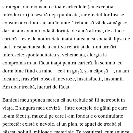
strategie, din moment ce toate articolele (cu excepția
introducerii) fuseseră deja publicate, iar efectul lor fusese
consumat cu luni sau ani înainte. Trebuie să vă dezamăgesc,
dar nu am avut niciodată dorința de a mă afirma, de a face
carieră – este de notorietate inabilitatea mea socială, lipsa de
tact, incapacitatea de a cultiva relații și de a-mi urmări
interesele: spontaneitatea și vehemența, alergia la
compromis m-au făcut inapt pentru carieră. În schimb, eu
dorm bine fiind ca mine – ce-i în gușă, și-n căpușă! –, nu am
idealuri, frustrări, obsesii, nevroze, insatisfacții, insomnii.
Am doar treabă, lucruri de făcut.
Bunicul meu spunea mereu că nu trebuie să fii netrebuit în
viața. E singura mea deviză – între cotețele de găini pe care
le-am făcut și muzeul pe care l-am fondat e o continuitate
perfectă: există o nevoie, ai un plan, te apuci de treabă și
găsești soluții, mijloace, materiale. Te rostuiești, cum spunea