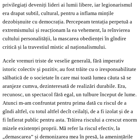
privilegiați deveniți lideri ai lumii libere, iar legionarismul
era drapat subtil, cultural, pentru a inflama mințile
dezobișnuite cu democrația. Percepeam tentația perpetuă a
extremismului și reacționam la ea vehement, la reînvierea
cultului personalității, la mascarea obedienței în gîndire
critică și la travestiul mistic al naționalismului.
Acele vremuri triste de veselie generală, fără imperativ
istoric colectiv și pozitiv, au fost trăite cu o iresponsabilitate
sălbatică de o societate în care mai toată lumea căuta să se
aranjeze cumva, dezinteresată de realizări durabile. Era,
recunosc, un spectacol fără egal, un tulbure început de lume.
Atunci m-am confruntat pentru prima dată cu riscul de a
gîndi altfel, cu totul altfel decît ceilalți, de a fi izolat și de a
fi înfierat public pentru asta. Trăirea riscului a crescut enorm
mizele existenței proprii. Mă refer la riscul efectiv, la
„demascarea” și demonizarea mea în presă, la amenințările