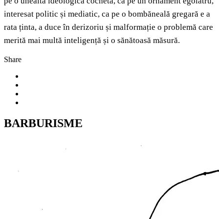
pe o unealtă ideologică cochetă, ca pe un ornament egolatru,
interesat politic și mediatic, ca pe o bombăneală gregară e a
rata ținta, a duce în derizoriu și malformație o problemă care
merită mai multă inteligență și o sănătoasă măsură.
Share
BARBURISME