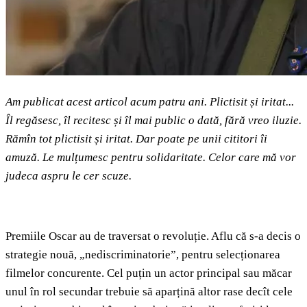
Am publicat acest articol acum patru ani. Plictisit și iritat...
Îl regăsesc, îl recitesc și îl mai public o dată, fără vreo iluzie.
Rămîn tot plictisit și iritat. Dar poate pe unii cititori îi
amuză. Le mulțumesc pentru solidaritate. Celor care mă vor
judeca aspru le cer scuze.
Premiile Oscar au de traversat o revoluție. Aflu că s-a decis o
strategie nouă, „nediscriminatorie”, pentru selecționarea
filmelor concurente. Cel puțin un actor principal sau măcar
unul în rol secundar trebuie să aparțină altor rase decît cele