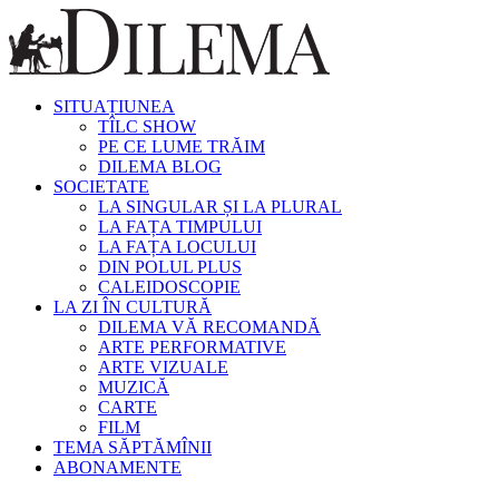
SITUAȚIUNEA
TÎLC SHOW
PE CE LUME TRĂIM
DILEMA BLOG
SOCIETATE
LA SINGULAR ȘI LA PLURAL
LA FAȚA TIMPULUI
LA FAȚA LOCULUI
DIN POLUL PLUS
CALEIDOSCOPIE
LA ZI ÎN CULTURĂ
DILEMA VĂ RECOMANDĂ
ARTE PERFORMATIVE
ARTE VIZUALE
MUZICĂ
CARTE
FILM
TEMA SĂPTĂMÎNII
ABONAMENTE