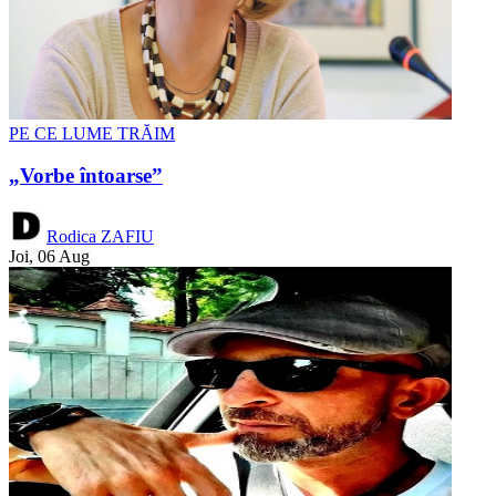
PE CE LUME TRĂIM
„Vorbe întoarse”
Rodica ZAFIU
Joi, 06 Aug