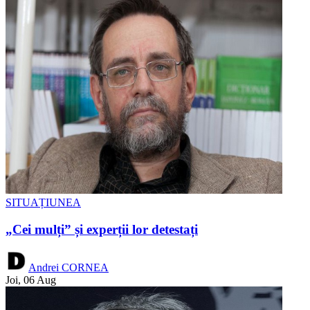
SITUAȚIUNEA
„Cei mulți” și experții lor detestați
Andrei CORNEA
Joi, 06 Aug