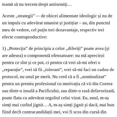
teamă să nu trecem drept antisemiți…
Aceste „strategii” -– de obicei alimentate ideologic și nu de
un impuls cu adevărat umanist și justițiar – au, din punctul
meu de vedere, cel puțin trei dezavantaje, respectiv trei
efecte contraproductive:
1) „Protecția” de principiu a celor „diferiți” poate avea (și
are adesea) o componentă ofensatoare: nu mă apreciezi
pentru ce sînt și ce pot, ci pentru că vrei să-mi oferi o
„reparație”, vrei să fii „tolerant”, vrei să-mi faci un cadou de
protocol, nu unul pe merit. Nu cred că a fi „nominalizat”
pentru un premiu profesional cu motivația că vii din Coreea
sau dintr-o insulă a Pacificului, sau dintr-o rasă defavorizată,
poate flata cu adevărat orgoliul celui vizat. Eu, unul, m-aș
simți mai curînd jignit… A, m-aș simți jignit și dacă, mai bun
fiind decît contracandidații mei, voi fi scos din cursă din