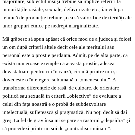
majoritare, subiectul însuși trebuie să implice referiri la
minoritățile rasiale, sexuale, defavorizate etc., iar echipa
tehnică de producție trebuie și ea să valorifice dexterități ale
unor grupuri etnice pe nedrept marginalizate.
Mă grăbesc să spun apăsat că orice mod de a judeca și folosi
un om după criterii altele decît cele ale meritului său
personal este o prostie perdantă. Admit, pe de altă parte, că
există numeroase exemple că această prostie, adesea
devastatoare pentru cei în cauză, circulă printre noi și
dovedește o înțelegere subumană a „omenescului”. A
transforma diferențele de rasă, de culoare, de orientare
politică sau sexuală în criterii „obiective” de evaluare a
celui din fața noastră e o probă de subdezvoltare
intelectuală, sufletească și pragmatică. Nu poți decît să dai
greș. La fel de grav însă mi se pare să răstorni „clepsidra” și
să procedezi printr-un soi de „contradiscriminare”: