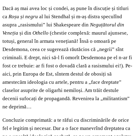
Dacă aș mai avea loc și condei, aș pune în discuție și titluri
ca
Roșu și negru
al lui Stendhal și m-aș distra speculînd
asupra „rasismului” lui Shakespeare din
Neguțătorul din
Veneția
și din
Othello
(chestie complexă: maurul ajunsese,
totuși, general în armata venețiană! Însă o omoară pe
Desdemona, ceea ce sugerează răutăcios că „negrii” sînt
criminali. E drept, nici să-l fi omorît Desdemona pe el n-ar fi
fost ce trebuie: ar fi fost o dovadă clară a rasismului ei!). Pe-
aici, prin Europa de Est, sîntem destul de obosiți să
amestecăm ideologia cu artele, pentru a „face dreptate”
claselor asuprite de oligarhi nemiloși. Am trăit destule
decenii sufocați de propagandă. Revenirea la „militantism”
ne deprimă…
Concluzie comprimată: a te răfui cu discriminările de orice
fel e legitim și necesar. Dar a o face manevrînd dreptatea ca