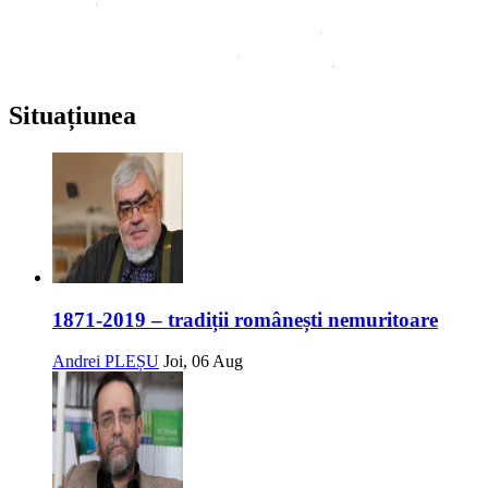
Situațiunea
1871-2019 – tradiții românești nemuritoare
Andrei PLEȘU
Joi, 06 Aug