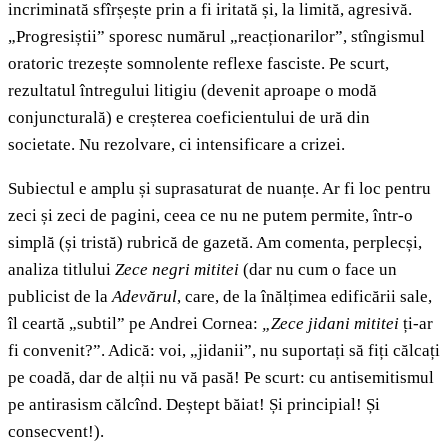
incriminată sfîrșește prin a fi iritată și, la limită, agresivă.
„Progresiștii” sporesc numărul „reacționarilor”, stîngismul
oratoric trezește somnolente reflexe fasciste. Pe scurt,
rezultatul întregului litigiu (devenit aproape o modă
conjuncturală) e creșterea coeficientului de ură din
societate. Nu rezolvare, ci intensificare a crizei.
Subiectul e amplu și suprasaturat de nuanțe. Ar fi loc pentru
zeci și zeci de pagini, ceea ce nu ne putem permite, într-o
simplă (și tristă) rubrică de gazetă. Am comenta, perplecși,
analiza titlului
Zece negri mititei
(dar nu cum o face un
publicist de la
Adevărul
, care, de la înălțimea edificării sale,
îl ceartă „subtil” pe Andrei Cornea:
„Zece jidani mititei
ți-ar
fi convenit?”. Adică: voi, „jidanii”, nu suportați să fiți călcați
pe coadă, dar de alții nu vă pasă! Pe scurt: cu antisemitismul
pe antirasism călcînd. Deștept băiat! Și principial! Și
consecvent!).