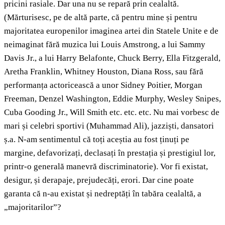
pricini rasiale. Dar una nu se repară prin cealaltă.
(Mărturisesc, pe de altă parte, că pentru mine și pentru
majoritatea europenilor imaginea artei din Statele Unite e de
neimaginat fără muzica lui Louis Amstrong, a lui Sammy
Davis Jr., a lui Harry Belafonte, Chuck Berry, Ella Fitzgerald,
Aretha Franklin, Whitney Houston, Diana Ross, sau fără
performanța actoricească a unor Sidney Poitier, Morgan
Freeman, Denzel Washington, Eddie Murphy, Wesley Snipes,
Cuba Gooding Jr., Will Smith etc. etc. etc. Nu mai vorbesc de
mari și celebri sportivi (Muhammad Ali), jazziști, dansatori
ș.a. N-am sentimentul că toți aceștia au fost ținuți pe
margine, defavorizați, declasați în prestația și prestigiul lor,
printr-o generală manevră discriminatorie). Vor fi existat,
desigur, și derapaje, prejudecăți, erori. Dar cine poate
garanta că n-au existat și nedreptăți în tabăra cealaltă, a
„majoritarilor”?