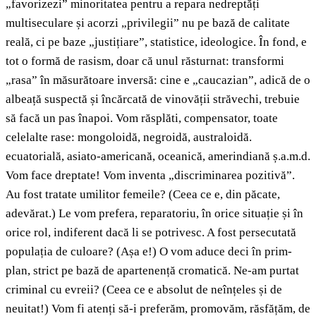
„favorizezi” minoritatea pentru a repara nedreptăți
multiseculare și acorzi „privilegii” nu pe bază de calitate
reală, ci pe baze „justițiare”, statistice, ideologice. În fond, e
tot o formă de rasism, doar că unul răsturnat: transformi
„rasa” în măsurătoare inversă: cine e „caucazian”, adică de o
albeață suspectă și încărcată de vinovății străvechi, trebuie
să facă un pas înapoi. Vom răsplăti, compensator, toate
celelalte rase: mongoloidă, negroidă, australoidă.
ecuatorială, asiato-americană, oceanică, amerindiană ș.a.m.d.
Vom face dreptate! Vom inventa „discriminarea pozitivă”.
Au fost tratate umilitor femeile? (Ceea ce e, din păcate,
adevărat.) Le vom prefera, reparatoriu, în orice situație și în
orice rol, indiferent dacă li se potrivesc. A fost persecutată
populația de culoare? (Așa e!) O vom aduce deci în prim-
plan, strict pe bază de apartenență cromatică. Ne-am purtat
criminal cu evreii? (Ceea ce e absolut de neînțeles și de
neuitat!) Vom fi atenți să-i preferăm, promovăm, răsfățăm, de