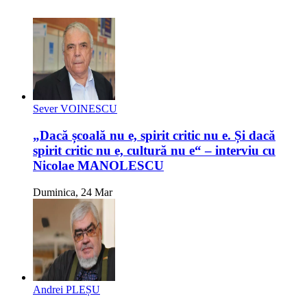
Sever VOINESCU
„Dacă școală nu e, spirit critic nu e. Și dacă
spirit critic nu e, cultură nu e“ – interviu cu
Nicolae MANOLESCU
Duminica, 24 Mar
Andrei PLEȘU