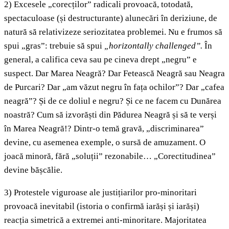
2) Excesele „corecților” radicali provoacă, totodată,
spectaculoase (și destructurante) alunecări în deriziune, de
natură să relativizeze seriozitatea problemei. Nu e frumos să
spui „gras”: trebuie să spui
„horizontally challenged”.
În
general, a califica ceva sau pe cineva drept „negru” e
suspect. Dar Marea Neagră? Dar Fetească Neagră sau Neagra
de Purcari? Dar „am văzut negru în fața ochilor”? Dar „cafea
neagră”? Și de ce doliul e negru? Și ce ne facem cu Dunărea
noastră? Cum să izvorăști din Pădurea Neagră și să te verși
în Marea Neagră!? Dintr-o temă gravă, „discriminarea”
devine, cu asemenea exemple, o sursă de amuzament. O
joacă minoră, fără „soluții” rezonabile… „Corectitudinea”
devine bășcălie.
3) Protestele viguroase ale justițiarilor pro-minoritari
provoacă inevitabil (istoria o confirmă iarăși și iarăși)
reacția simetrică a extremei anti-minoritare. Majoritatea