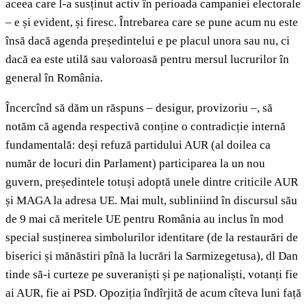
aceea care l-a susținut activ în perioada campaniei electorale
– e și evident, și firesc. Întrebarea care se pune acum nu este
însă dacă agenda președintelui e pe placul unora sau nu, ci
dacă ea este utilă sau valoroasă pentru mersul lucrurilor în
general în România.
Încercînd să dăm un răspuns – desigur, provizoriu –, să
notăm că agenda respectivă conține o contradicție internă
fundamentală: deși refuză partidului AUR (al doilea ca
număr de locuri din Parlament) participarea la un nou
guvern, președintele totuși adoptă unele dintre criticile AUR
și MAGA la adresa UE. Mai mult, subliniind în discursul său
de 9 mai că meritele UE pentru România au inclus în mod
special susținerea simbolurilor identitare (de la restaurări de
biserici și mănăstiri pînă la lucrări la Sarmizegetusa), dl Dan
tinde să-i curteze pe suveraniști și pe naționaliști, votanți fie
ai AUR, fie ai PSD. Opoziția îndîrjită de acum cîteva luni față