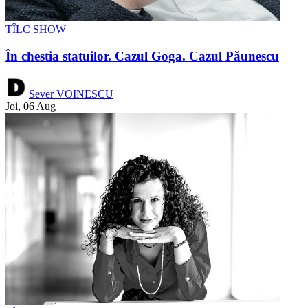
TÎLC SHOW
În chestia statuilor. Cazul Goga. Cazul Păunescu
Sever VOINESCU
Joi, 06 Aug