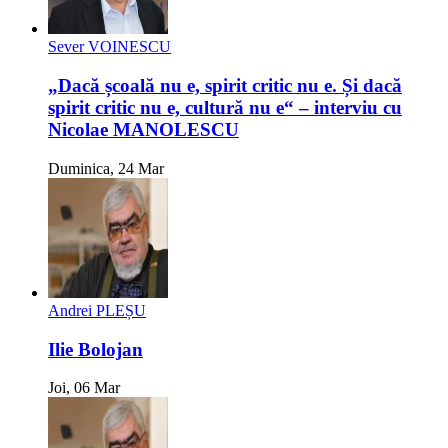
Sever VOINESCU
„Dacă școală nu e, spirit critic nu e. Și dacă
spirit critic nu e, cultură nu e“ – interviu cu
Nicolae MANOLESCU
Duminica, 24 Mar
Andrei PLEȘU
Ilie Bolojan
Joi, 06 Mar