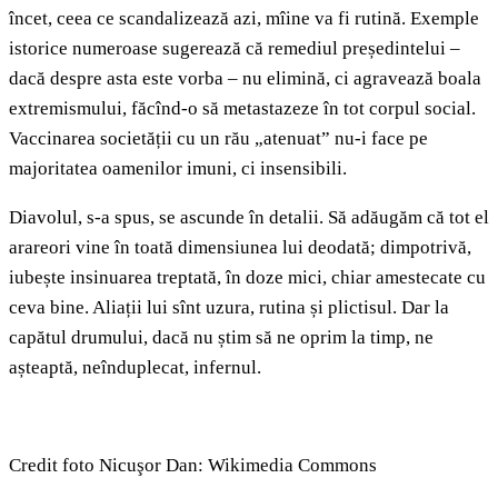
încet, ceea ce scandalizează azi, mîine va fi rutină. Exemple
istorice numeroase sugerează că remediul președintelui –
dacă despre asta este vorba – nu elimină, ci agravează boala
extremismului, făcînd-o să metastazeze în tot corpul social.
Vaccinarea societății cu un rău „atenuat” nu-i face pe
majoritatea oamenilor imuni, ci insensibili.
Diavolul, s-a spus, se ascunde în detalii. Să adăugăm că tot el
arareori vine în toată dimensiunea lui deodată; dimpotrivă,
iubește insinuarea treptată, în doze mici, chiar amestecate cu
ceva bine. Aliații lui sînt uzura, rutina și plictisul. Dar la
capătul drumului, dacă nu știm să ne oprim la timp, ne
așteaptă, neînduplecat, infernul.
Credit foto Nicuşor Dan: Wikimedia Commons