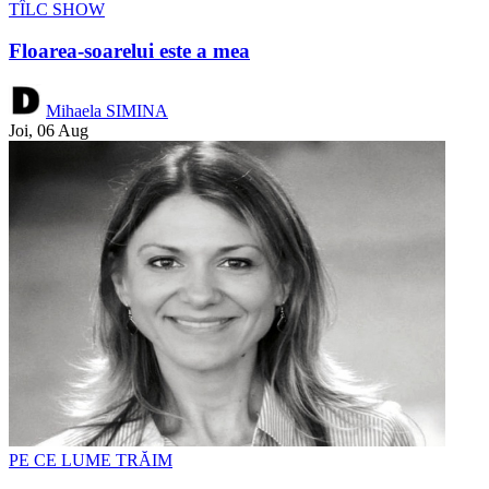
TÎLC SHOW
Floarea-soarelui este a mea
Mihaela SIMINA
Joi, 06 Aug
PE CE LUME TRĂIM