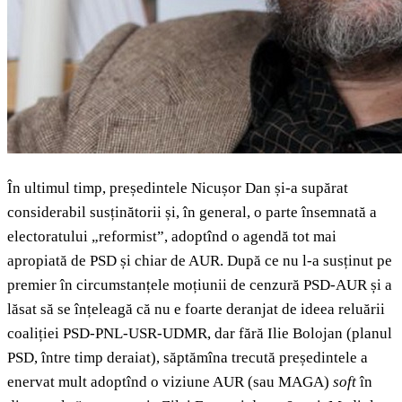
În ultimul timp, președintele Nicușor Dan și-a supărat
considerabil susținătorii și, în general, o parte însemnată a
electoratului „reformist”, adoptînd o agendă tot mai
apropiată de PSD și chiar de AUR. După ce nu l-a susținut pe
premier în circumstanțele moțiunii de cenzură PSD-AUR și a
lăsat să se înțeleagă că nu e foarte deranjat de ideea reluării
coaliției PSD-PNL-USR-UDMR, dar fără Ilie Bolojan (planul
PSD, între timp deraiat), săptămîna trecută președintele a
enervat mult adoptînd o viziune AUR (sau MAGA)
soft
în