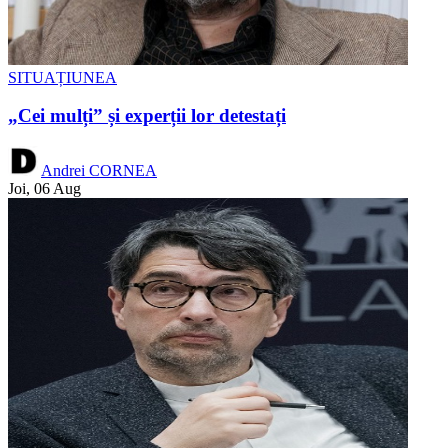
SITUAȚIUNEA
„Cei mulți” și experții lor detestați
Andrei CORNEA
Joi, 06 Aug