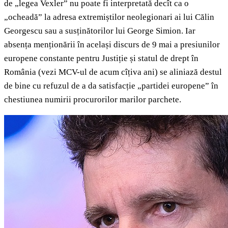
de „legea Vexler” nu poate fi interpretată decît ca o
„ocheadă” la adresa extremiștilor neolegionari ai lui Călin
Georgescu sau a susținătorilor lui George Simion. Iar
absența menționării în același discurs de 9 mai a presiunilor
europene constante pentru Justiție și statul de drept în
România (vezi MCV-ul de acum cîțiva ani) se aliniază destul
de bine cu refuzul de a da satisfacție „partidei europene” în
chestiunea numirii procurorilor marilor parchete.