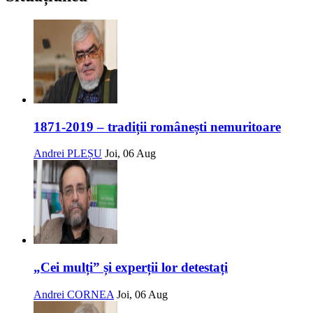
1871-2019 – tradiții românești nemuritoare
Andrei PLEȘU
Joi, 06 Aug
„Cei mulți” și experții lor detestați
Andrei CORNEA
Joi, 06 Aug