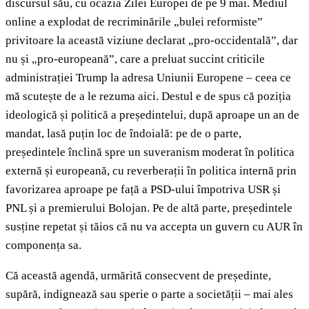
discursul său, cu ocazia Zilei Europei de pe 9 mai. Mediul
online a explodat de recriminările „bulei reformiste”
privitoare la această viziune declarat „pro-occidentală”, dar
nu și „pro-europeană”, care a preluat succint criticile
administrației Trump la adresa Uniunii Europene – ceea ce
mă scutește de a le rezuma aici. Destul e de spus că poziția
ideologică și politică a președintelui, după aproape un an de
mandat, lasă puțin loc de îndoială: pe de o parte,
președintele înclină spre un suveranism moderat în politica
externă și europeană, cu reverberații în politica internă prin
favorizarea aproape pe față a PSD-ului împotriva USR și
PNL și a premierului Bolojan. Pe de altă parte, președintele
susține repetat și tăios că nu va accepta un guvern cu AUR în
componența sa.
Că această agendă, urmărită consecvent de președinte,
supără, indignează sau sperie o parte a societății – mai ales