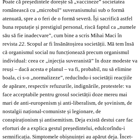
Poate că președintele dorește să „vaccineze” societatea
românească cu „microbul” suveranismului sub o formă
atenuată, spre a o feri de o formă severă. Își sacrifică astfel
buna reputație și prestigiul personal, riscă faptul ca „numele
său să fie inadecvare”, cum bine a scris Mihai Maci în
revista
22
. Scopul ar fi însănătoșirea societății. Mă tem însă
că organismul social nu funcționează precum organismul
individual: ceea ce „injecția suveranistă” în doze modeste va
reuși – dacă acesta e planul – va fi, probabil, nu să elimine
boala, ci s-o „normalizeze”, reducîndu-i societății reacțiile
de apărare, respectiv refuzurile, indignările, protestele: va
face acceptabile pentru grosul societății doze mereu mai
mari de anti-europenism și anti-liberalism, de șovinism, de
nostalgii național-comuniste și legionare, de
conspiraționism și antisemitism. Deja există destui care fac
eforturi de a explica gestul președintelui, edulcorîndu-i
semnificația. Simptomele obișnuinței au apărut deja. Încet-