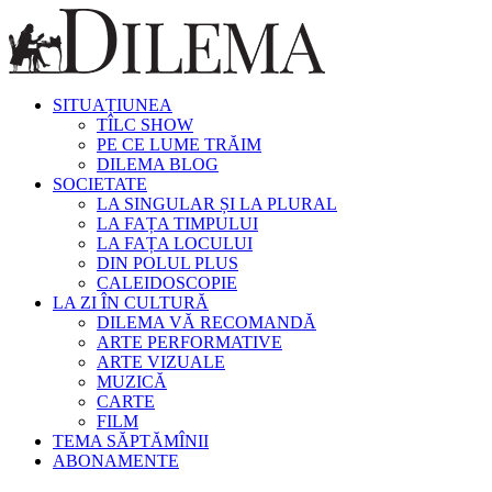
SITUAȚIUNEA
TÎLC SHOW
PE CE LUME TRĂIM
DILEMA BLOG
SOCIETATE
LA SINGULAR ȘI LA PLURAL
LA FAȚA TIMPULUI
LA FAȚA LOCULUI
DIN POLUL PLUS
CALEIDOSCOPIE
LA ZI ÎN CULTURĂ
DILEMA VĂ RECOMANDĂ
ARTE PERFORMATIVE
ARTE VIZUALE
MUZICĂ
CARTE
FILM
TEMA SĂPTĂMÎNII
ABONAMENTE