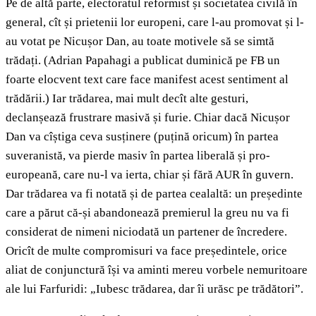
Pe de altă parte, electoratul reformist și societatea civilă în
general, cît și prietenii lor europeni, care l-au promovat și l-
au votat pe Nicușor Dan, au toate motivele să se simtă
trădați. (Adrian Papahagi a publicat duminică pe FB un
foarte elocvent text care face manifest acest sentiment al
trădării.) Iar trădarea, mai mult decît alte gesturi,
declanșează frustrare masivă și furie. Chiar dacă Nicușor
Dan va cîștiga ceva susținere (puțină oricum) în partea
suveranistă, va pierde masiv în partea liberală și pro-
europeană, care nu-l va ierta, chiar și fără AUR în guvern.
Dar trădarea va fi notată și de partea cealaltă: un președinte
care a părut că-și abandonează premierul la greu nu va fi
considerat de nimeni niciodată un partener de încredere.
Oricît de multe compromisuri va face președintele, orice
aliat de conjunctură își va aminti mereu vorbele nemuritoare
ale lui Farfuridi: „Iubesc trădarea, dar îi urăsc pe trădători”.