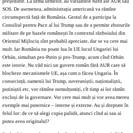
președinte. La urma urmelor, au variantele
hard
ale AUR sau
SOS. De asemenea, administrația americană va rămîne
circumspectă față de România. Gestul de a participa la
Consiliul pentru Pace al lui Trump sau de a permite zborurile
militare de pe bazele românești în contextul războiului din
Orientul Mijlociu sînt probabil apreciate, dar se va cere mai
mult. Iar România nu poate lua în UE locul Ungariei lui
Orbán, simultan pro-Putin și pro-Trump, acum cînd Orbán
este istorie. Nu văd nici un guvern român fără AUR care să
blocheze mecanismele UE, așa cum o făcea Ungaria. În
consecință, oamenii lui Trump, suveraniștii, naționaliștii,
putiniștii etc. vor rămîne nemulțumiți, cît timp ai lor rămîn
excluși de la guvernare. Vor cere mai mult și vor avea mereu
exemple mai puternice – interne și externe. Au și dreptate în
felul lor: de ce să alegi copia palidă, atunci cînd ai sau ai
putea avea originalul?