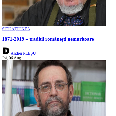
SITUAȚIUNEA
1871-2019 – tradiții românești nemuritoare
Andrei PLEȘU
Joi, 06 Aug