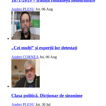
1871-2019 – tradiții românești nemuritoare
Andrei PLEȘU
Joi, 06 Aug
„Cei mulți” și experții lor detestați
Andrei CORNEA
Joi, 06 Aug
Clasa politică. Dicționar de sinonime
Andrei PLEȘU
Joi, 30 Iul