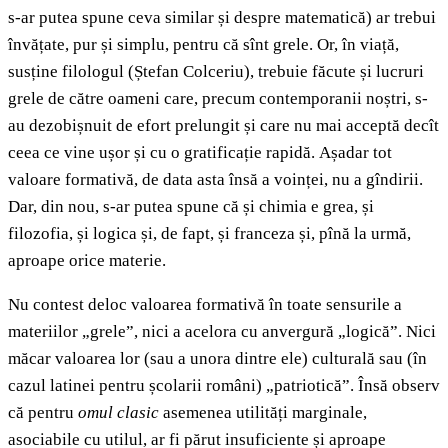
s-ar putea spune ceva similar și despre matematică) ar trebui
învățate, pur și simplu, pentru că sînt grele. Or, în viață,
susține filologul (Ștefan Colceriu), trebuie făcute și lucruri
grele de către oameni care, precum contemporanii noștri, s-
au dezobișnuit de efort prelungit și care nu mai acceptă decît
ceea ce vine ușor și cu o gratificație rapidă.
Așadar tot
valoare formativă, de data asta însă a voinței, nu a gîndirii.
Dar, din nou, s-ar putea spune că și chimia e grea, și
filozofia, și logica și, de fapt, și franceza și, pînă la urmă,
aproape orice materie.
Nu contest deloc valoarea formativă în toate sensurile a
materiilor „grele”, nici a acelora cu anvergură „logică”. Nici
măcar valoarea lor (sau a unora dintre ele) culturală sau (în
cazul latinei pentru școlarii români) „patriotică”. Însă observ
că pentru
omul clasic
asemenea utilități marginale,
asociabile cu utilul, ar fi părut insuficiente și aproape