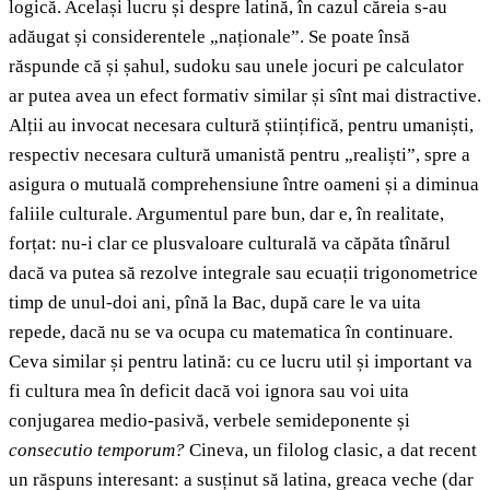
logică. Același lucru și despre latină, în cazul căreia s-au
adăugat și considerentele „naționale”. Se poate însă
răspunde că și șahul, sudoku sau unele jocuri pe calculator
ar putea avea un efect formativ similar și sînt mai distractive.
Alții au invocat necesara cultură științifică, pentru umaniști,
respectiv necesara cultură umanistă pentru „realiști”, spre a
asigura o mutuală comprehensiune între oameni și a diminua
faliile culturale. Argumentul pare bun, dar e, în realitate,
forțat: nu-i clar ce plusvaloare culturală va căpăta tînărul
dacă va putea să rezolve integrale sau ecuații trigonometrice
timp de unul-doi ani, pînă la Bac, după care le va uita
repede, dacă nu se va ocupa cu matematica în continuare.
Ceva similar și pentru latină: cu ce lucru util și important va
fi cultura mea în deficit dacă voi ignora sau voi uita
conjugarea medio-pasivă, verbele semideponente și
consecutio temporum?
Cineva, un filolog clasic, a dat recent
un răspuns interesant: a susținut să latina, greaca veche (dar