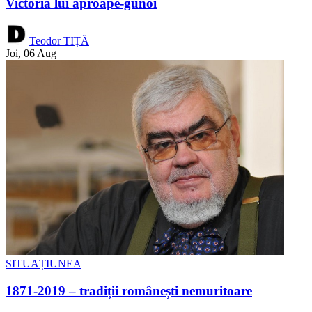
Victoria lui aproape-gunoi
Teodor TIȚĂ
Joi, 06 Aug
SITUAȚIUNEA
1871-2019 – tradiții românești nemuritoare