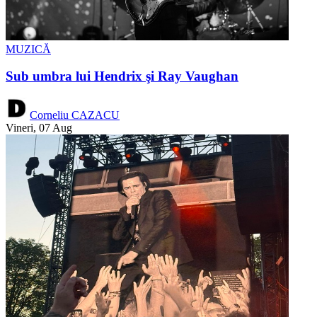
MUZICĂ
Sub umbra lui Hendrix şi Ray Vaughan
Corneliu CAZACU
Vineri, 07 Aug