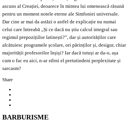
ascuns al Creației, deoarece în mintea lui omenească răsună
pentru un moment notele eterne ale Simfoniei universale.
Dar cine ar mai da astăzi o astfel de explicație nu numai
celui care întreabă „Și ce dacă nu știu calcul integral sau
regimul prepozițiilor latinești?”, dar și autorităților care
alcătuiesc programele școlare, ori părinților și, desigur, chiar
majorității profesorilor înșiși? Iar dacă totuși ar da-o, așa
cum o fac eu aici, n-ar stîrni el pretutindeni perplexitate și
sarcasm?
Share
BARBURISME