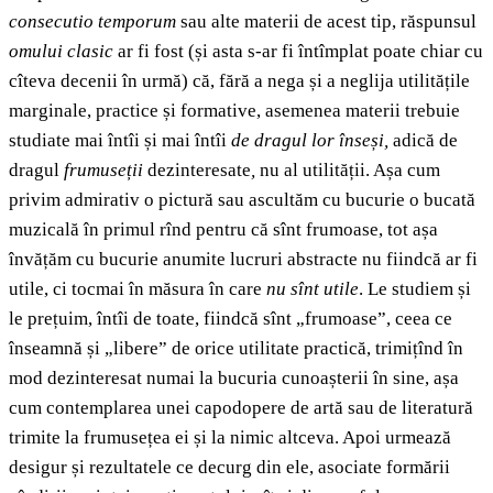
consecutio temporum
sau alte materii de acest tip, răspunsul
omului clasic
ar fi fost (și asta s-ar fi întîmplat poate chiar cu
cîteva decenii în urmă) că, fără a nega și a neglija utilitățile
marginale, practice și formative, asemenea materii trebuie
studiate mai întîi și mai întîi
de dragul lor înseși,
adică de
dragul
frumuseții
dezinteresate
,
nu al utilității. Așa cum
privim admirativ o pictură sau ascultăm cu bucurie o bucată
muzicală în primul rînd pentru că sînt frumoase, tot așa
învățăm cu bucurie anumite lucruri abstracte nu fiindcă ar fi
utile, ci tocmai în măsura în care
nu sînt utile
. Le studiem și
le prețuim, întîi de toate, fiindcă sînt „frumoase”, ceea ce
înseamnă și „libere” de orice utilitate practică, trimițînd în
mod dezinteresat numai la bucuria cunoașterii în sine, așa
cum contemplarea unei capodopere de artă sau de literatură
trimite la frumusețea ei și la nimic altceva. Apoi urmează
desigur și rezultatele ce decurg din ele, asociate formării