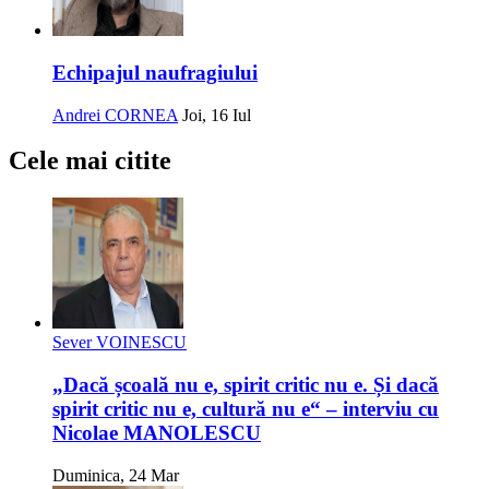
Echipajul naufragiului
Andrei CORNEA
Joi, 16 Iul
Cele mai citite
Sever VOINESCU
„Dacă școală nu e, spirit critic nu e. Și dacă
spirit critic nu e, cultură nu e“ – interviu cu
Nicolae MANOLESCU
Duminica, 24 Mar