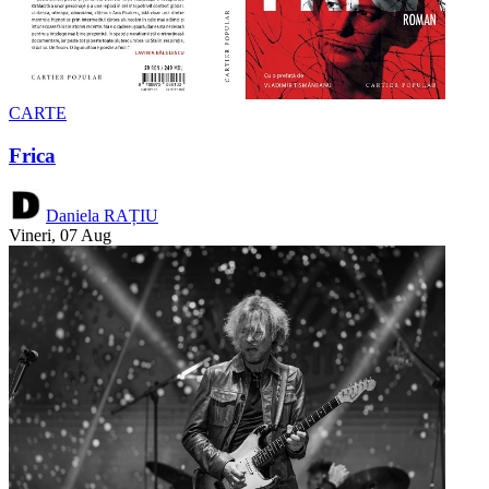
CARTE
Frica
Daniela RAȚIU
Vineri, 07 Aug