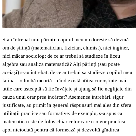
S-au întrebat unii părinți: copilul meu nu dorește să devină
om de știință (matematician, fizician, chimist), nici inginer,
nici măcar sociolog; de ce ar trebui să studieze în liceu
algebra sau analiza matematică? Alți părinți (sau poate
aceiași) s-au întrebat: de ce ar trebui să studieze copilul meu
latina – o limbă moartă – cînd există atîtea cunoștințe mai
utile care așteaptă să fie învățate și ajung să fie neglijate din
cauza unui orar prea încărcat? Asemenea întrebări, sigur
justificate, au primit în general răspunsuri mai ales din sfera
utilității practice sau formative: de exemplu, s-a spus că
matematica este de folos chiar celor care n-o vor practica
apoi niciodată pentru că formează și dezvoltă gîndirea