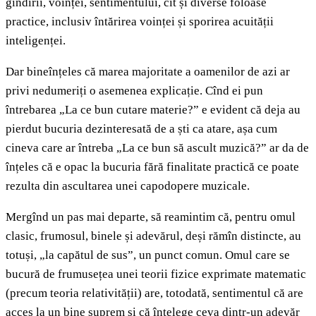
gîndirii, voinței, sentimentului, cît și diverse foloase
practice, inclusiv întărirea voinței și sporirea acuității
inteligenței.
Dar bineînțeles că marea majoritate a oamenilor de azi ar
privi nedumeriți o asemenea explicație. Cînd ei pun
întrebarea „La ce bun cutare materie?” e evident că deja au
pierdut bucuria dezinteresată de a ști ca atare, așa cum
cineva care ar întreba „La ce bun să ascult muzică?” ar da de
înțeles că e opac la bucuria fără finalitate practică ce poate
rezulta din ascultarea unei capodopere muzicale.
Mergînd un pas mai departe, să reamintim că, pentru omul
clasic, frumosul, binele și adevărul, deși rămîn distincte, au
totuși, „la capătul de sus”, un punct comun. Omul care se
bucură de frumusețea unei teorii fizice exprimate matematic
(precum teoria relativității) are, totodată, sentimentul că are
acces la un bine suprem și că înțelege ceva dintr-un adevăr