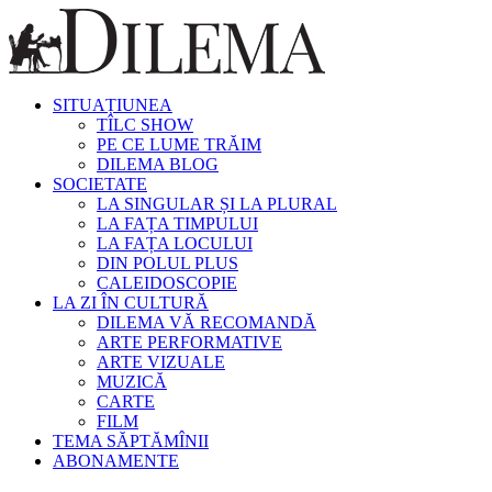
SITUAȚIUNEA
TÎLC SHOW
PE CE LUME TRĂIM
DILEMA BLOG
SOCIETATE
LA SINGULAR ȘI LA PLURAL
LA FAȚA TIMPULUI
LA FAȚA LOCULUI
DIN POLUL PLUS
CALEIDOSCOPIE
LA ZI ÎN CULTURĂ
DILEMA VĂ RECOMANDĂ
ARTE PERFORMATIVE
ARTE VIZUALE
MUZICĂ
CARTE
FILM
TEMA SĂPTĂMÎNII
ABONAMENTE