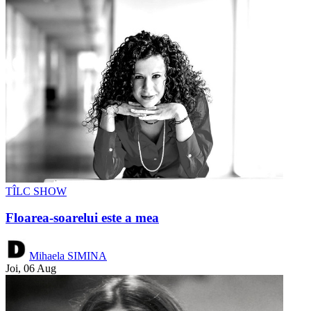
TÎLC SHOW
Floarea-soarelui este a mea
Mihaela SIMINA
Joi, 06 Aug