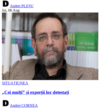
Andrei PLEȘU
Joi, 06 Aug
SITUAȚIUNEA
„Cei mulți” și experții lor detestați
Andrei CORNEA