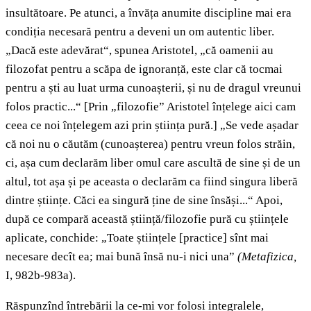
insultătoare. Pe atunci, a învăța anumite discipline mai era
condiția necesară pentru a deveni un om autentic liber.
„Dacă este adevărat“, spunea Aristotel, „că oamenii au
filozofat pentru a scăpa de ignoranță, este clar că tocmai
pentru a ști au luat urma cunoașterii, și nu de dragul vreunui
folos practic...“ [Prin „filozofie” Aristotel înțelege aici cam
ceea ce noi înțelegem azi prin știința pură.] „Se vede așadar
că noi nu o căutăm (cunoașterea) pentru vreun folos străin,
ci, așa cum declarăm liber omul care ascultă de sine și de un
altul, tot așa și pe aceasta o declarăm ca fiind singura liberă
dintre științe. Căci ea singură ține de sine însăși...“ Apoi,
după ce compară această știință/filozofie pură cu științele
aplicate, conchide: „Toate științele [practice] sînt mai
necesare decît ea; mai bună însă nu-i nici una”
(
Metafizica,
I, 982b-983a).
Răspunzînd întrebării la ce-mi vor folosi integralele,