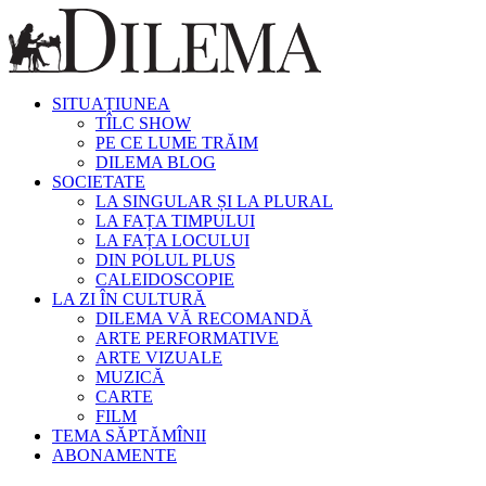
SITUAȚIUNEA
TÎLC SHOW
PE CE LUME TRĂIM
DILEMA BLOG
SOCIETATE
LA SINGULAR ȘI LA PLURAL
LA FAȚA TIMPULUI
LA FAȚA LOCULUI
DIN POLUL PLUS
CALEIDOSCOPIE
LA ZI ÎN CULTURĂ
DILEMA VĂ RECOMANDĂ
ARTE PERFORMATIVE
ARTE VIZUALE
MUZICĂ
CARTE
FILM
TEMA SĂPTĂMÎNII
ABONAMENTE