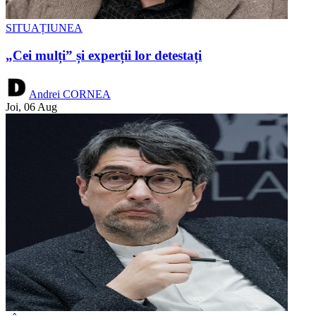
SITUAȚIUNEA
„Cei mulți” și experții lor detestați
Andrei CORNEA
Joi, 06 Aug