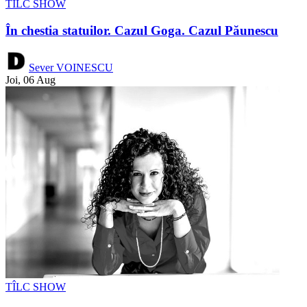
TÎLC SHOW
În chestia statuilor. Cazul Goga. Cazul Păunescu
Sever VOINESCU
Joi, 06 Aug
TÎLC SHOW