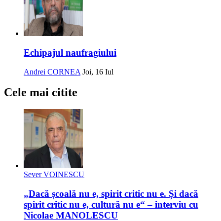
Echipajul naufragiului
Andrei CORNEA
Joi, 16 Iul
Cele mai citite
Sever VOINESCU
„Dacă școală nu e, spirit critic nu e. Și dacă
spirit critic nu e, cultură nu e“ – interviu cu
Nicolae MANOLESCU