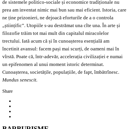
de sistemele politico-sociale și economice tradiționale nu
prea am inventat nimic mai bun sau mai eficient. Istoria, care
ne ține prizonieri, ne dejoacă eforturile de a o controla
„științific”. Utopiile s-au destrămat una cîte una. În arte și
filozofie trăim tot mai mult din capitalul miracolelor
trectului. Iată acum că și în cunoașterea esențială am
încetinit avansul: facem pași mai scurți, de oameni mai în
vîrstă. Poate că, într-adevăr, accelerația civilizației e numai
un epifenomen al unui moment istoric determinat.
Cunoașterea, societățile, populațiile, de fapt, îmbătrînesc.
Mundus senescit.
Share
BARBURISME