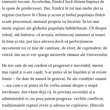
omenirii trecute. Accelerăm, fiindcă încă sîntem împinși de
la spate de predecesori. Dar, fiindcă în tot mai multe țări și
regiuni (inclusiv în China și acum și India) populația tînără
scade procentual, motorul propriu va încetini. În tot mai
multe regiuni ale globului populația îmbătrînește. Cît despre
roboți, mă îndoiesc că aceștia, neîntrecuți imitatori ai noștri
în bine și rău, pot face altceva decît să perfecționeze
necontenit tot ce ține de cantitate, de efort, de cuprindere, de
viteză, dar nu ei vor sparge misterele rămase ale Universului.
De trei sute de ani credem că progresul e inevitabil, mereu
mai rapid și n-are capăt. S-ar putea să ne înșelăm și să existe
limite – fie date de natură în general, fie ale condiției umane
–, așa cum s-ar putea să fie vorba numai despre o etapă
trecătoare. Am văzut deja că, în privința societății și a
administrării ei, nu prea putem progresa: vechile conflicte,
tradiționalele rupturi revin și adesea ne copleșesc. Dincolo