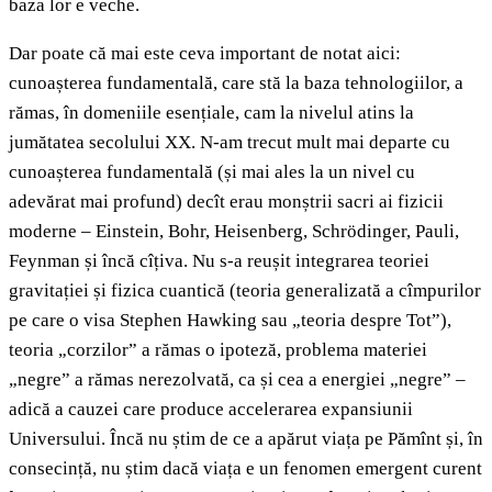
baza lor e veche.
Dar poate că mai este ceva important de notat aici:
cunoașterea fundamentală, care stă la baza tehnologiilor, a
rămas, în domeniile esențiale, cam la nivelul atins la
jumătatea secolului XX. N-am trecut mult mai departe cu
cunoașterea fundamentală (și mai ales la un nivel cu
adevărat mai profund) decît erau monștrii sacri ai fizicii
moderne – Einstein, Bohr, Heisenberg, Schrödinger, Pauli,
Feynman și încă cîțiva. Nu s-a reușit integrarea teoriei
gravitației și fizica cuantică (teoria generalizată a cîmpurilor
pe care o visa Stephen Hawking sau „teoria despre Tot”),
teoria „corzilor” a rămas o ipoteză, problema materiei
„negre” a rămas nerezolvată, ca și cea a energiei „negre” –
adică a cauzei care produce accelerarea expansiunii
Universului. Încă nu știm de ce a apărut viața pe Pămînt și, în
consecință, nu știm dacă viața e un fenomen emergent curent