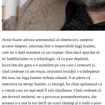
Avem foarte adesea sentimentul că sîntem noi, oamenii
acestor timpuri, antrenați într-o irepresibilă fugă înainte,
care nu o dată seamănă cu un coșmar. Abia dacă apucăm să
ne familiarizăm cu o tehnologie, că ea pare depășită;
încercăm din greu s-o asimilăm pe cea care-i urmează și,
cînd credeam că am reușit, orizontul noutății s-a îndepărtat
din nou, iar fuga înainte trebuie reluată. S-ar părea că
omenirea nu
merge
înainte, ci aleargă, ba chiar sprintează cu
o viteză care tot mai mult îi taie răsuflarea. Cînd credeam că
am devenit moderni, ne-a provocat postmodernitatea, dar
aceasta n-a stat la noi decît un scurt răstimp și a rodit o post-