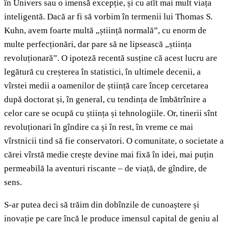
în Univers sau o imensă excepție, și cu atît mai mult viața
inteligentă. Dacă ar fi să vorbim în termenii lui Thomas S.
Kuhn, avem foarte multă „știință normală”, cu enorm de
multe perfecționări, dar pare să ne lipsească „știința
revoluționară”. O ipoteză recentă susține că acest lucru are
legătură cu creșterea în statistici, în ultimele decenii, a
vîrstei medii a oamenilor de știință care încep cercetarea
după doctorat și, în general, cu tendința de îmbătrînire a
celor care se ocupă cu știința și tehnologiile. Or, tinerii sînt
revoluționari în gîndire ca și în rest, în vreme ce mai
vîrstnicii tind să fie conservatori. O comunitate, o societate a
cărei vîrstă medie crește devine mai fixă în idei, mai puțin
permeabilă la aventuri riscante – de viață, de gîndire, de
sens.
S-ar putea deci să trăim din dobînzile de cunoaștere și
inovație pe care încă le produce imensul capital de geniu al