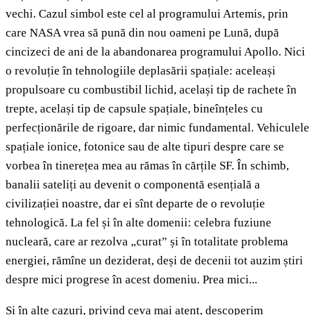
vechi. Cazul simbol este cel al programului Artemis, prin
care NASA vrea să pună din nou oameni pe Lună, după
cincizeci de ani de la abandonarea programului Apollo. Nici
o revoluție în tehnologiile deplasării spațiale: aceleași
propulsoare cu combustibil lichid, același tip de rachete în
trepte, același tip de capsule spațiale, bineînțeles cu
perfecționările de rigoare, dar nimic fundamental. Vehiculele
spațiale ionice, fotonice sau de alte tipuri despre care se
vorbea în tinerețea mea au rămas în cărțile SF. În schimb,
banalii sateliți au devenit o componentă esențială a
civilizației noastre, dar ei sînt departe de o revoluție
tehnologică. La fel și în alte domenii: celebra fuziune
nucleară, care ar rezolva „curat” și în totalitate problema
energiei, rămîne un deziderat, deși de decenii tot auzim știri
despre mici progrese în acest domeniu. Prea mici...
Și în alte cazuri, privind ceva mai atent, descoperim