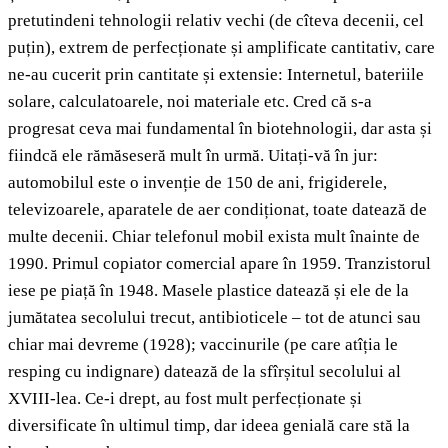
pretutindeni tehnologii relativ vechi (de cîteva decenii, cel
puțin), extrem de perfecționate și amplificate cantitativ, care
ne-au cucerit prin cantitate și extensie: Internetul, bateriile
solare, calculatoarele, noi materiale etc. Cred că s-a
progresat ceva mai fundamental în biotehnologii, dar asta și
fiindcă ele rămăseseră mult în urmă. Uitați-vă în jur:
automobilul este o invenție de 150 de ani, frigiderele,
televizoarele, aparatele de aer condiționat, toate datează de
multe decenii. Chiar telefonul mobil exista mult înainte de
1990. Primul copiator comercial apare în 1959. Tranzistorul
iese pe piață în 1948. Masele plastice datează și ele de la
jumătatea secolului trecut, antibioticele – tot de atunci sau
chiar mai devreme (1928); vaccinurile (pe care atîția le
resping cu indignare) datează de la sfîrșitul secolului al
XVIII-lea. Ce-i drept, au fost mult perfecționate și
diversificate în ultimul timp, dar ideea genială care stă la