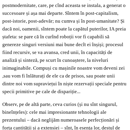
postmodernitate, care, pe cînd aceasta se instala, a generat o
succesoare și așa mai departe. Sîntem în post-capitalism,
post-istorie, post-adevăr; nu cumva și în post-umanitate? Și
dacă noi, oamenii, sîntem poate la capătul puterilor, IA preia
ștafeta: se pare că în curînd roboții vor fi capabili să
genereze singuri versiuni mai bune decît ei înșiși; procesul
fiind recursiv, se va avansa, cred unii, în capacități de
analiză și sinteză, pe scurt în cunoaștere, la niveluri
inimaginabile. Compuși cu mașinile noastre vom deveni zei
,sau vom fi înlăturați de ele ca de prisos, sau poate unii
dintre noi vom supraviețui în niște rezervații speciale pentru
specii primitive pe cale de dispariție...
Observ, pe de altă parte, ceva curios (și nu sînt singurul,
bineînțeles): cele mai impresionante tehnologii ale
prezentului – dacă neglijăm numeroasele perfecționări și
forța cantității și a extensiei – sînt, în esența lor, destul de