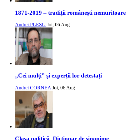
1871-2019 – tradiții românești nemuritoare
Andrei PLEȘU
Joi, 06 Aug
„Cei mulți” și experții lor detestați
Andrei CORNEA
Joi, 06 Aug
Clasa politică. Dicționar de sinonime