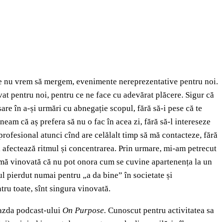
unde nu vrem să mergem, evenimente nereprezentative pentru noi.
ervat pentru noi, pentru ce ne face cu adevărat plăcere. Sigur că
ăsare în a-și urmări cu abnegație scopul, fără să-i pese că te
eam că aș prefera să nu o fac în acea zi, fără să-l intereseze
profesional atunci cînd are celălalt timp să mă contacteze, fără
mi afectează ritmul și concentrarea. Prin urmare, mi-am petrecut
du-mă vinovată că nu pot onora cum se cuvine apartenența la un
 pierdut numai pentru „a da bine” în societate și
tru toate, sînt singura vinovată.
gazda podcast-ului
On Purpose.
Cunoscut pentru activitatea sa