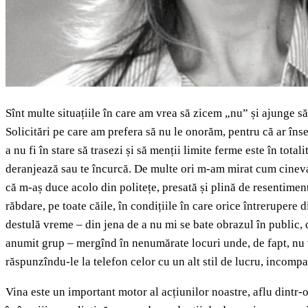
Sînt multe situațiile în care am vrea să zicem „nu” și ajunge 
Solicitări pe care am prefera să nu le onorăm, pentru că ar însem
a nu fi în stare să trasezi și să menții limite ferme este în tota
deranjează sau te încurcă. De multe ori m-am mirat cum cineva a
că m-aș duce acolo din politețe, presată și plină de resentimen
răbdare, pe toate căile, în condițiile în care orice întrerupere
destulă vreme – din jena de a nu mi se bate obrazul în public, 
anumit grup – mergînd în nenumărate locuri unde, de fapt, nu 
răspunzîndu-le la telefon celor cu un alt stil de lucru, incompa
Vina este un important motor al acțiunilor noastre, aflu dintr