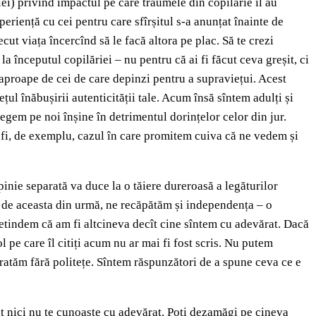
iei) privind impactul pe care traumele din copilărie îl au
eriență cu cei pentru care sfîrșitul s-a anunțat înainte de
cut viața încercînd să le facă altora pe plac. Să te crezi
a începutul copilăriei – nu pentru că ai fi făcut ceva greșit, ci
 aproape de cei de care depinzi pentru a supraviețui. Acest
ul înăbușirii autenticității tale. Acum însă sîntem adulți și
egem pe noi înșine în detrimentul dorințelor celor din jur.
fi, de exemplu, cazul în care promitem cuiva că ne vedem și
nie separată va duce la o tăiere dureroasă a legăturilor
păm de aceasta din urmă, ne recăpătăm și independența – o
pretindem că am fi altcineva decît cine sîntem cu adevărat. Dacă
l pe care îl citiți acum nu ar mai fi fost scris. Nu putem
tratăm fără politețe. Sîntem răspunzători de a spune ceva ce e
lalt nici nu te cunoaște cu adevărat. Poți dezamăgi pe cineva