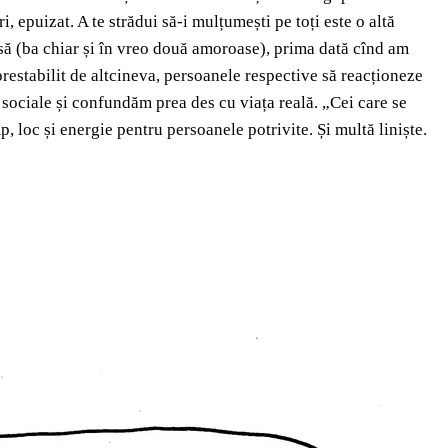
i, epuizat. A te strădui să-i mulțumești pe toți este o altă
rînsă (ba chiar și în vreo două amoroase), prima dată cînd am
restabilit de altcineva, persoanele respective să reacționeze
 sociale și confundăm prea des cu viața reală. „Cei care se
p, loc și energie pentru persoanele potrivite. Și multă liniște.