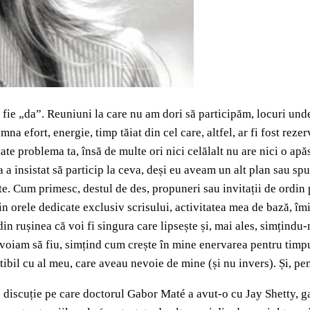
să fie „da”. Reuniuni la care nu am dori să participăm, locuri 
na efort, energie, timp tăiat din cel care, altfel, ar fi fost rez
litate problema ta, însă de multe ori nici celălalt nu are nici o ap
 insistat să particip la ceva, deși eu aveam un alt plan sau spun
te. Cum primesc, destul de des, propuneri sau invitații de ordin 
 din orele dedicate exclusiv scrisului, activitatea mea de bază, î
din rușinea că voi fi singura care lipsește și, mai ales, simțin
voiam să fiu, simțind cum crește în mine enervarea pentru timpul
tibil cu al meu, care aveau nevoie de mine (și nu invers). Și, pen
-o discuție pe care doctorul Gabor Maté a avut-o cu Jay Shetty, 