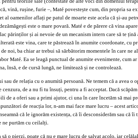
 pentru teoriile sale (contestate de alte voci din domeniul terap
că, vină, rușine, furie –, Maté povestește cum, din propria sa exp
et al oamenilor aflați pe patul de moarte este acela că și-au petre
i dezămăgești este o mare povară. Maté e de părere că vina apare l
ac părinților și ai nevoie de un mecanism intern care să te țină
terată este vina, care te păstrează în anumite coordonate, cu preț
ă de noi, ba chiar ar trebui să sărbătorim momentele în care ne al
abor Maté. Ea se leagă punctual de anumite evenimente, cum ar 
, însă, e de cursă lungă, ne limitează și ne controlează.
 sau de relația cu o anumită persoană. Ne temem că a avea o opi
 te cenzura, de a nu fi tu însuți, pentru a fi acceptat. Dacă scă
ili de a oferi sau a primi ajutor, ci una în care încetăm să mai 
spunzători de reacția lor, n-am mai face mare lucru – acest artico
 înseamnă că le ignorăm existența, că îi desconsiderăm sau că îi 
 ne purtăm cu ceilalți.
va să o pierzi, poate că nu e mare lucru de salvat acolo, iar celă