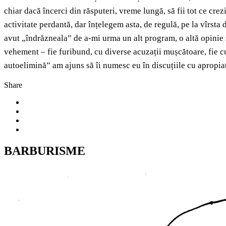
chiar dacă încerci din răsputeri, vreme lungă, să fii tot ce crezi
activitate perdantă, dar înțelegem asta, de regulă, pe la vîrsta 
avut „îndrăzneala” de a-mi urma un alt program, o altă opinie 
vehement – fie furibund, cu diverse acuzații mușcătoare, fie c
autoelimină” am ajuns să îi numesc eu în discuțiile cu apropiații
Share
BARBURISME