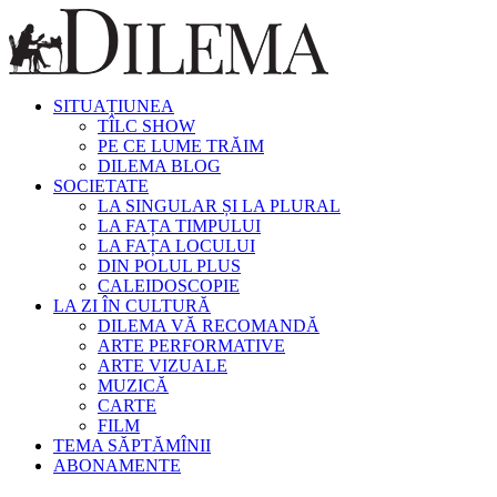
SITUAȚIUNEA
TÎLC SHOW
PE CE LUME TRĂIM
DILEMA BLOG
SOCIETATE
LA SINGULAR ȘI LA PLURAL
LA FAȚA TIMPULUI
LA FAȚA LOCULUI
DIN POLUL PLUS
CALEIDOSCOPIE
LA ZI ÎN CULTURĂ
DILEMA VĂ RECOMANDĂ
ARTE PERFORMATIVE
ARTE VIZUALE
MUZICĂ
CARTE
FILM
TEMA SĂPTĂMÎNII
ABONAMENTE