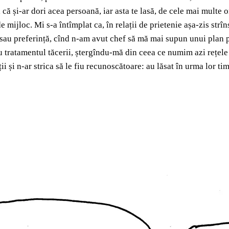
 că și-ar dori acea persoană, iar asta te lasă, de cele mai multe or
de mijloc. Mi s-a întîmplat ca, în relații de prietenie așa-zis st
sau preferință, cînd n-am avut chef să mă mai supun unui plan p
u tratamentul tăcerii, ștergîndu-mă din ceea ce numim azi rețele
 și n-ar strica să le fiu recunoscătoare: au lăsat în urma lor tim