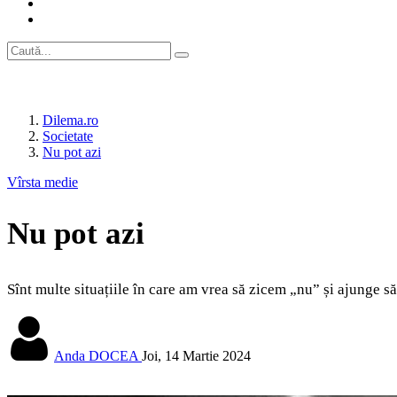
Dilema.ro
Societate
Nu pot azi
Vîrsta medie
Nu pot azi
Sînt multe situațiile în care am vrea să zicem „nu” și ajunge să
Anda DOCEA
Joi, 14 Martie 2024