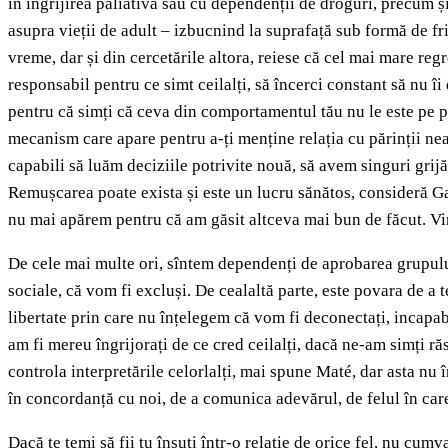
în îngrijirea paliativă sau cu dependenții de droguri, precum și
asupra vieții de adult – izbucnind la suprafață sub formă de fri
vreme, dar și din cercetările altora, reiese că cel mai mare regr
responsabil pentru ce simt ceilalți, să încerci constant să nu î
pentru că simți că ceva din comportamentul tău nu le este pe pl
mecanism care apare pentru a-ți menține relația cu părinții neal
capabili să luăm deciziile potrivite nouă, să avem singuri grij
Remușcarea poate exista și este un lucru sănătos, consideră G
nu mai apărem pentru că am găsit altceva mai bun de făcut. Vina
De cele mai multe ori, sîntem dependenți de aprobarea grupului
sociale, că vom fi excluși. De cealaltă parte, este povara de a
libertate prin care nu înțelegem că vom fi deconectați, incapab
am fi mereu îngrijorați de ce cred ceilalți, dacă ne-am simți ră
controla interpretările celorlalți, mai spune Maté, dar asta nu
în concordanță cu noi, de a comunica adevărul, de felul în care
Dacă te temi să fii tu însuți într-o relație de orice fel, nu cum