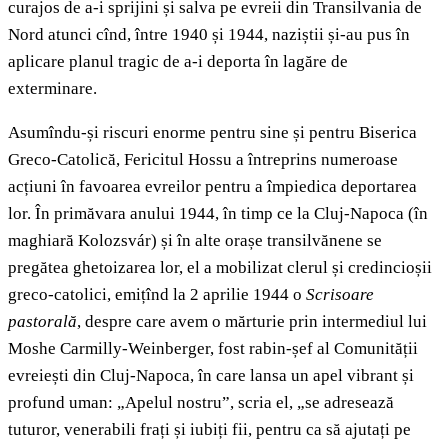
curajos de a-i sprijini și salva pe evreii din Transilvania de
Nord atunci cînd, între 1940 și 1944, naziștii și-au pus în
aplicare planul tragic de a-i deporta în lagăre de
exterminare.
Asumîndu-și riscuri enorme pentru sine și pentru Biserica
Greco-Catolică, Fericitul Hossu a întreprins numeroase
acțiuni în favoarea evreilor pentru a împiedica deportarea
lor. În primăvara anului 1944, în timp ce la Cluj-Napoca (în
maghiară Kolozsvár) și în alte orașe transilvănene se
pregătea ghetoizarea lor, el a mobilizat clerul și credincioșii
greco-catolici, emițînd la 2 aprilie 1944 o
Scrisoare
pastorală
, despre care avem o mărturie prin intermediul lui
Moshe Carmilly-Weinberger, fost rabin-șef al Comunității
evreiești din Cluj-Napoca, în care lansa un apel vibrant și
profund uman: „Apelul nostru”, scria el, „se adresează
tuturor, venerabili frați și iubiți fii, pentru ca să ajutați pe