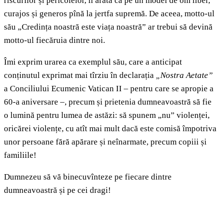
riscurilor și pericolelor, îl arată ca pe un model de om liber,
curajos și generos pînă la jertfa supremă. De aceea, motto-ul
său „Credința noastră este viața noastră” ar trebui să devină
motto-ul fiecăruia dintre noi.
Îmi exprim urarea ca exemplul său, care a anticipat
conținutul exprimat mai tîrziu în declarația
„Nostra Aetate”
a Conciliului Ecumenic Vatican II – pentru care se apropie a
60-a aniversare –, precum și prietenia dumneavoastră să fie
o lumină pentru lumea de astăzi: să spunem „nu” violenței,
oricărei violențe, cu atît mai mult dacă este comisă împotriva
unor persoane fără apărare și neînarmate, precum copiii și
familiile!
Dumnezeu să vă binecuvînteze pe fiecare dintre
dumneavoastră și pe cei dragi!