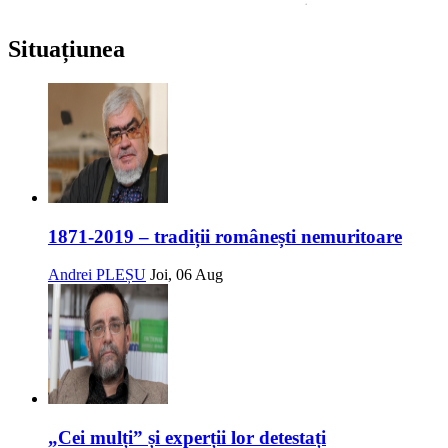
Situațiunea
1871-2019 – tradiții românești nemuritoare
Andrei PLEȘU
Joi, 06 Aug
„Cei mulți” și experții lor detestați