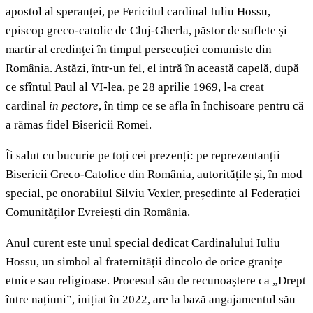
apostol al speranței, pe Fericitul cardinal Iuliu Hossu,
episcop greco-catolic de Cluj-Gherla, păstor de suflete și
martir al credinței în timpul persecuției comuniste din
România. Astăzi, într-un fel, el intră în această capelă, după
ce sfîntul Paul al VI-lea, pe 28 aprilie 1969, l-a creat
cardinal
in pectore
, în timp ce se afla în închisoare pentru că
a rămas fidel Bisericii Romei.
Îi salut cu bucurie pe toți cei prezenți: pe reprezentanții
Bisericii Greco-Catolice din România, autoritățile și, în mod
special, pe onorabilul Silviu Vexler, președinte al Federației
Comunităților Evreiești din România.
Anul curent este unul special dedicat Cardinalului Iuliu
Hossu, un simbol al fraternității dincolo de orice granițe
etnice sau religioase. Procesul său de recunoaștere ca „Drept
între națiuni”, inițiat în 2022, are la bază angajamentul său