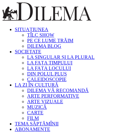
SITUAȚIUNEA
TÎLC SHOW
PE CE LUME TRĂIM
DILEMA BLOG
SOCIETATE
LA SINGULAR ȘI LA PLURAL
LA FAȚA TIMPULUI
LA FAȚA LOCULUI
DIN POLUL PLUS
CALEIDOSCOPIE
LA ZI ÎN CULTURĂ
DILEMA VĂ RECOMANDĂ
ARTE PERFORMATIVE
ARTE VIZUALE
MUZICĂ
CARTE
FILM
TEMA SĂPTĂMÎNII
ABONAMENTE