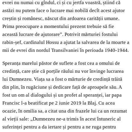
evrei nu numai cu gîndul, ci și cu jertfa voastră, știind că
astăzi nu putem face o lucrare mai nobilă decît acest ajutor
creștin și românesc, născut din ardoarea carității umane.
Prima preocupare a momentului prezent trebuie să fie
această lucrare de ajutorare”. Potrivit mărturiei fostului
rabin-șef, cardinalul Hossu a ajutat la salvarea de la moarte a
mii de evrei din nordul Transilvaniei în perioada 1940-1944.
Speranța marelui păstor de suflete a fost cea a omului de
credință, care știe că porțile răului nu vor învinge lucrarea
lui Dumnezeu. Viața sa a fost o mărturie de credință trăită
din plin, în rugăciune și dedicare față de aproapele său. A
fost un om al dialogului și un profet al speranței, iar papa
Francisc l-a beatificat pe 2 iunie 2019 la Blaj. Cu acea
ocazie, în omilia sa, a citat una din frazele lui ca un rezumat
al vieții sale: „Dumnezeu ne-a trimis în acest întuneric al
suferinței pentru a da iertare și pentru a ne ruga pentru