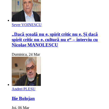
Sever VOINESCU
„Dacă școală nu e, spirit critic nu e. Și dacă
spirit critic nu e, cultură nu e“ – interviu cu
Nicolae MANOLESCU
Duminica, 24 Mar
Andrei PLEȘU
Ilie Bolojan
Joi, 06 Mar