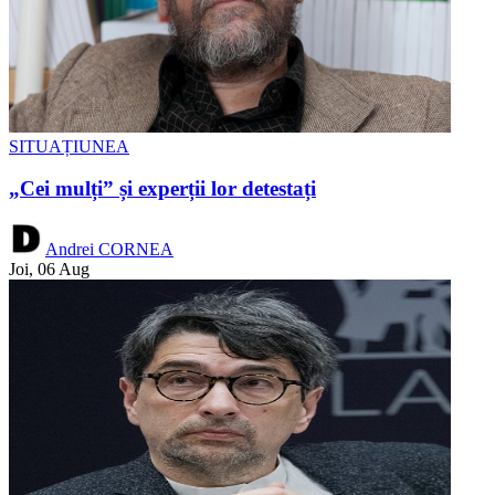
SITUAȚIUNEA
„Cei mulți” și experții lor detestați
Andrei CORNEA
Joi, 06 Aug