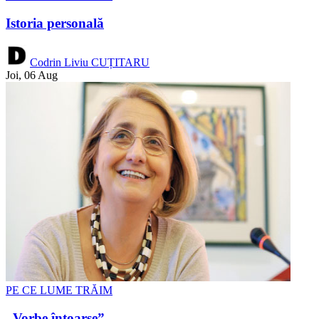
Istoria personală
Codrin Liviu CUȚITARU
Joi, 06 Aug
PE CE LUME TRĂIM
„Vorbe întoarse”