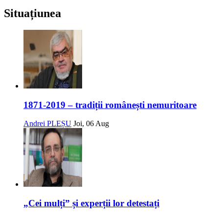
Situațiunea
1871-2019 – tradiții românești nemuritoare
Andrei PLEȘU
Joi, 06 Aug
„Cei mulți” și experții lor detestați