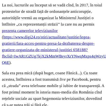
La noi, lucrurile au început să se vadă cînd, în 2017, în toiul
protestelor de stradă față de ordonanțele anticorupție,
autoritățile vremii au organizat la Ministerul Justiției o
întîlnire „cu reprezentanții străzii” la care nu au permis
prezența camerelor televiziunilor
(
https://www.digi24.ro/stiri/actualitate/justitie/legea-
gratierii/fara-acces-pentru-presa-la-dezbaterea-despre-
gratiere-organizata-de-ministerul-justitiei 658188?
fbclid=IwAR1GZUg7kjX2kMmWBsyrXrYNwqMxps4qWzyU
Q6E
).
Sala era prea mică (după buget, coane Fănică...). Cu toate
acestea, întîlnirea a fost transmisă
live
pe Facebook, pentru
că „strada” avea telefoane mobile și iubire de transparență. A
fost primul moment în istoria mass-media din România cînd
rețelele sociale au spart hegemonia televiziunilor, dovedind
că s-ar putea trăi și fără ele.