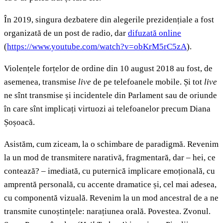
În 2019, singura dezbatere din alegerile prezidențiale a fost
organizată de un post de radio, dar
difuzată online
(
https://www.youtube.com/watch?v=obKrM5rC5zA
).
Violențele forțelor de ordine din 10 august 2018 au fost, de
asemenea, transmise
live
de pe telefoanele mobile. Și tot
live
ne sînt transmise și incidentele din Parlament sau de oriunde
în care sînt implicați virtuozi ai telefoanelor precum Diana
Șoșoacă.
Asistăm, cum ziceam, la o schimbare de paradigmă. Revenim
la un mod de transmitere narativă, fragmentară, dar – hei, ce
contează? – imediată, cu puternică implicare emoțională, cu
amprentă personală, cu accente dramatice și, cel mai adesea,
cu componentă vizuală. Revenim la un mod ancestral de a ne
transmite cunoștințele: narațiunea orală. Povestea. Zvonul.