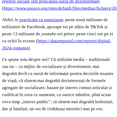
rețelele sociale sînt principala sursă de dezinformare
(
https://www.unesco.org/sites/default/files/medias/fichiers/
Altfel, le
practicăm cu entuziasm
: peste nouă milioane de
utilizatori de Facebook, aproape tot pe atîția de TikTok și
peste 13 milioane de
youtube
-eri petrec peste cinci ore pe zi
cu ochii în ecrane (
https://datareportal.com/reports/digital-
2024-romania
).
Ce spune asta despre noi? Că utilizăm media – tradiționale
sau nu – ca mijloc de socializare și divertisment, mai
degrabă decît ca sursă de informație pentru deciziile noastre
de viață, că sîntem mai degrabă dezinteresați de formele
agregate de socializare, bazate pe interes comun articulat și
codificat în ceea ce numeam, cu oarece mîndrie, pînă acum
ceva timp „interes public”, că sîntem mai degrabă hedoniști,
dar și fataliști, un soi de ciobănași mioritici mai pe roz.