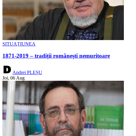
SITUAȚIUNEA
1871-2019 – tradiții românești nemuritoare
Andrei PLEȘU
Joi, 06 Aug