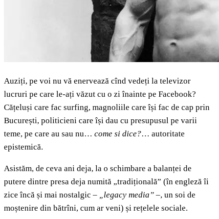
Auziți, pe voi nu vă enervează cînd vedeți la televizor
lucruri pe care le-ați văzut cu o zi înainte pe Facebook?
Cățeluși care fac surfing, magnoliile care își fac de cap prin
București, politicieni care își dau cu presupusul pe varii
teme, pe care au sau nu…
come si dice?
… autoritate
epistemică.
Asistăm, de ceva ani deja, la o schimbare a balanței de
putere dintre presa deja numită „tradițională” (în engleză îi
zice încă și mai nostalgic –
„legacy media”
–, un soi de
moștenire din bătrîni, cum ar veni) și rețelele sociale.