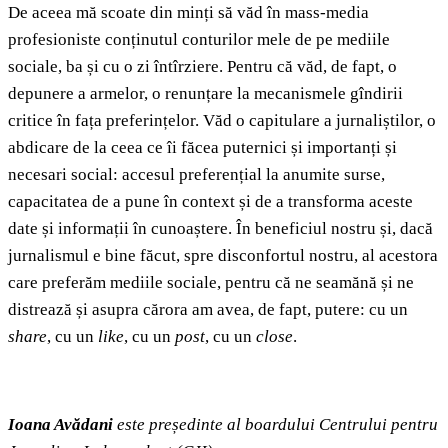
De aceea mă scoate din minți să văd în mass-media
profesioniste conținutul conturilor mele de pe mediile
sociale, ba și cu o zi întîrziere. Pentru că văd, de fapt, o
depunere a armelor, o renunțare la mecanismele gîndirii
critice în fața preferințelor. Văd o capitulare a jurnaliștilor, o
abdicare de la ceea ce îi făcea puternici și importanți și
necesari social: accesul preferențial la anumite surse,
capacitatea de a pune în context și de a transforma aceste
date și informații în cunoaștere. În beneficiul nostru și, dacă
jurnalismul e bine făcut, spre disconfortul nostru, al acestora
care preferăm mediile sociale, pentru că ne seamănă și ne
distrează și asupra cărora am avea, de fapt, putere: cu un
share
, cu un
like
, cu un
post
, cu un
close
.
Ioana Avădani
este președinte al boardului Centrului pentru