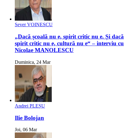
Sever VOINESCU
„Dacă școală nu e, spirit critic nu e. Și dacă
spirit critic nu e, cultură nu e“ – interviu cu
Nicolae MANOLESCU
Duminica, 24 Mar
Andrei PLEȘU
Ilie Bolojan
Joi, 06 Mar