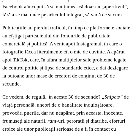
Facebook a început să se mulțumească doar cu „aperitivul”,
fără a se mai duce pe articolul integral, să vadă ce și cum.
Publicațiile au pierdut traficul, în timp ce platformele sociale
au cîștigat partea leului din fondurile de publicitate
comercială și politică. A venit apoi Instagramul, în care o
fotografie făcea literalmente cît o mie de cuvinte. A apărut
apoi TikTok, care, în afara multiplelor sale probleme legate
de control politic și lipsa de standarde etice, a dat dezlegare
la butoane unor mase de creatori de conținut de 30 de
secunde.
Ce vedem, de regulă, în aceste 30 de secunde?
„Snipets”
de
viață personală, uneori de o banalitate înduioșătoare,
provocări puerile, dar nu neapărat, prin aceasta, inocente,
frumuseți ale naturii,
rant
-uri, perorații și diatribe, eforturi
eroice ale unor publicații serioase de a fi în contact cu