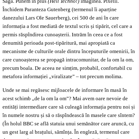
Saga. Punem în plus
(Heil Techno!)
imaginea. Pixelii.
Închidem Paranteza Gutenberg (termenul îi aparține
danezului Lars Ole Sauerberg), cei 500 de ani în care
informația a fost mediată de textul scris și tipărit, cel care a
permis răspîndirea cunoașterii. Intrăm în ceea ce a fost
denumită perioada post-tipăritură, mai apropiată ca
mecanisme de culturile orale dintru începuturile omenirii, în
care cunoașterea se propagă intracomunitar, de la om la om,
precum boala. De aceea ne simțim, probabil, confortabil cu
metafora informației „viralizate” – tot precum molima.
Unde se mai regăsesc mijloacele de informare în masă în
acest schimb „de la om la om”? Mai avem oare nevoie de
entități intermediare care să culeagă informația pentru noi și
în numele nostru și să o răspîndească în masele care sîntem?
(În holul BBC se află statuia unui semănător care aruncă, cu
un gest larg al brațului, sămînța. În engleză, termenul care