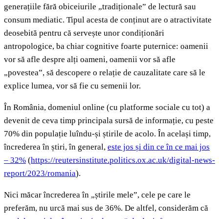
generațiile fără obiceiurile „tradiționale” de lectură sau
consum mediatic. Tipul acesta de conținut are o atractivitate
deosebită pentru că servește unor condiționări
antropologice, ba chiar cognitive foarte puternice: oamenii
vor să afle despre alți oameni, oamenii vor să afle
„povestea”, să descopere o relație de cauzalitate care să le
explice lumea, vor să fie cu semenii lor.
În România, domeniul online (cu platforme sociale cu tot) a
devenit de ceva timp principala sursă de informație, cu peste
70% din populație luîndu-și știrile de acolo. În același timp,
încrederea în știri, în general,
este jos și din ce în ce mai jos
– 32%
(
https://reutersinstitute.politics.ox.ac.uk/digital-news-
report/2023/romania
).
Nici măcar încrederea în „știrile mele”, cele pe care le
preferăm, nu urcă mai sus de 36%. De altfel, considerăm că