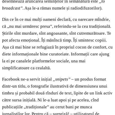
desemnează aruncarea semințelor în semănătură este
„to
broadcast”.
Așa le-a rămas numele și radiodifuzorilor).
Din ce în ce mai mulți oameni declară, cu oarecare mîndrie,
că „nu mai urmăresc presa”, referindu-se la cea tradițională.
Știrile sînt murdare, sînt angoasante, sînt cutremurătoare. Te
pot afecta emoțional. Îți mănîncă timp. Îți smintesc copiii.
Așa că mai bine se refugiază în propriul cocon de confort, cu
diete informaționale bine curatoriate. Informații care ajung
la ei pe canalele platformelor sociale, una mai
simplificatoare ca cealaltă.
Facebook ne-a servit inițial
„snipets”
– un produs format
dintr-un titlu, o fotografie ilustrativă de dimensiunea unui
timbru și probabil două rînduri de text, lipite de un link activ
către sursa inițială. Ni le-a luat apoi și pe acelea, cînd
publicațiile „tradiționale” au cerut bani pe munca
jurnaliștilor lor. Pentru că – surpriză! – utilizatorul de