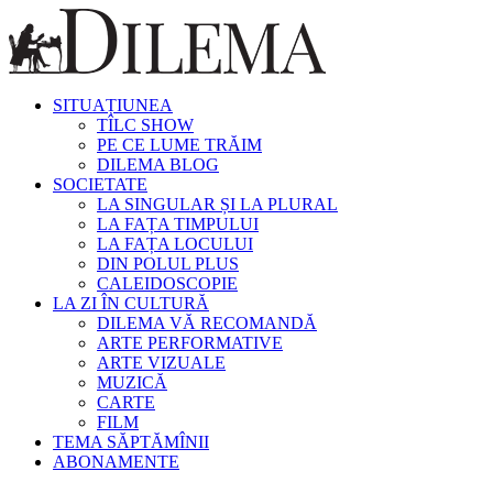
SITUAȚIUNEA
TÎLC SHOW
PE CE LUME TRĂIM
DILEMA BLOG
SOCIETATE
LA SINGULAR ȘI LA PLURAL
LA FAȚA TIMPULUI
LA FAȚA LOCULUI
DIN POLUL PLUS
CALEIDOSCOPIE
LA ZI ÎN CULTURĂ
DILEMA VĂ RECOMANDĂ
ARTE PERFORMATIVE
ARTE VIZUALE
MUZICĂ
CARTE
FILM
TEMA SĂPTĂMÎNII
ABONAMENTE