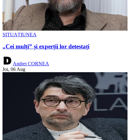
SITUAȚIUNEA
„Cei mulți” și experții lor detestați
Andrei CORNEA
Joi, 06 Aug