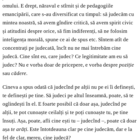
omului. E drept, năravul e stîrnit și de pedagogiile
emancipării, care s-au diversificat cu timpul: să judecăm cu
mintea noastră, să avem gîndire critică, să avem spirit civic
și atitudini despre orice, să fim indiferenți, să ne folosim
inteligența morală, spune ce ai de spus etc. Sîntem atît de
concentrați pe judecată, încît nu ne mai întrebăm cine
judecă. Cine sînt eu, care judec? Ce legitimitate am eu să
judec? Nu e vorba doar de pricepere, e vorba despre
poziție
sau
cădere.
Cineva a spus odată că judecînd pe alții nu pe ei îi definești,
te definești pe tine. Să judeci pe altul înseamnă, poate, să te
oglindești în el. E foarte posibil că doar așa, judecînd pe
alții, te pot cunoaște ceilalți și te poți cunoaște tu, pe tine
însuți. Așa, poate, afli cine ești tu – judecînd –, poate că doar
așa
te arăți.
Este întotdeauna clar pe cine judecăm, dar e la
fel de clar, mereu, cine judecă?