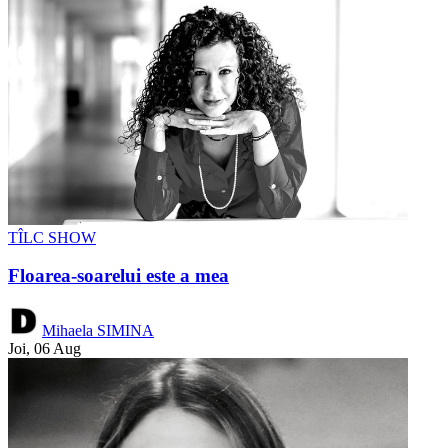
TÎLC SHOW
Floarea-soarelui este a mea
Mihaela SIMINA
Joi, 06 Aug