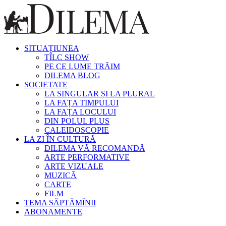
SITUAȚIUNEA
TÎLC SHOW
PE CE LUME TRĂIM
DILEMA BLOG
SOCIETATE
LA SINGULAR ȘI LA PLURAL
LA FAȚA TIMPULUI
LA FAȚA LOCULUI
DIN POLUL PLUS
CALEIDOSCOPIE
LA ZI ÎN CULTURĂ
DILEMA VĂ RECOMANDĂ
ARTE PERFORMATIVE
ARTE VIZUALE
MUZICĂ
CARTE
FILM
TEMA SĂPTĂMÎNII
ABONAMENTE