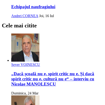
Echipajul naufragiului
Andrei CORNEA
Joi, 16 Iul
Cele mai citite
Sever VOINESCU
„Dacă școală nu e, spirit critic nu e. Și dacă
spirit critic nu e, cultură nu e“ – interviu cu
Nicolae MANOLESCU
Duminica, 24 Mar