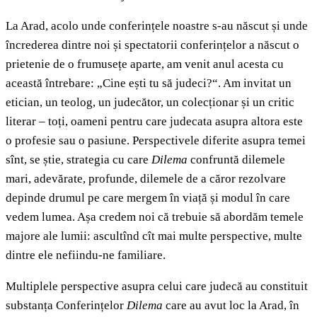
La Arad, acolo unde conferințele noastre s-au născut și unde
încrederea dintre noi și spectatorii conferințelor a născut o
prietenie de o frumusețe aparte, am venit anul acesta cu
această întrebare: „Cine ești tu să judeci?“. Am invitat un
etician, un teolog, un judecător, un colecționar și un critic
literar – toți, oameni pentru care judecata asupra altora este
o profesie sau o pasiune. Perspectivele diferite asupra temei
sînt, se știe, strategia cu care
Dilema
confruntă dilemele
mari, adevărate, profunde, dilemele de a căror rezolvare
depinde drumul pe care mergem în viață și modul în care
vedem lumea. Așa credem noi că trebuie să abordăm temele
majore ale lumii: ascultînd cît mai multe perspective, multe
dintre ele nefiindu-ne familiare.
Multiplele perspective asupra celui care judecă au constituit
substanța Conferințelor
Dilema
care au avut loc la Arad, în