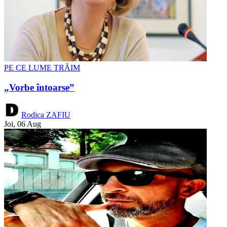
PE CE LUME TRĂIM
„Vorbe întoarse”
Rodica ZAFIU
Joi, 06 Aug