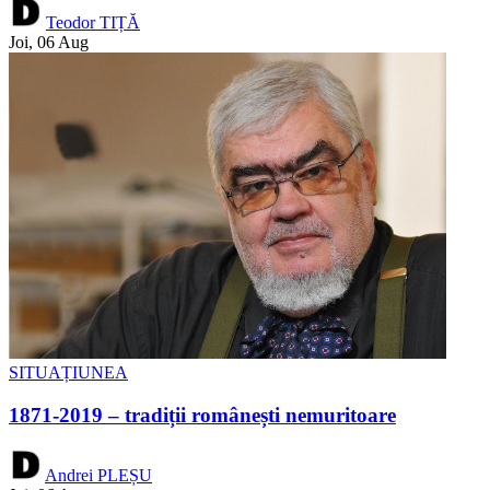
Teodor TIȚĂ
Joi, 06 Aug
SITUAȚIUNEA
1871-2019 – tradiții românești nemuritoare
Andrei PLEȘU