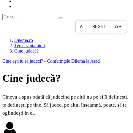
A+
A-
RESET
Dilema.ro
Tema saptaminii
Cine judecă?
Cine eşti tu să judeci? - Conferinţele Dilema la Arad
Cine judecă?
Cineva a spus odată că judecînd pe alții nu pe ei îi definești,
te definești pe tine. Să judeci pe altul înseamnă, poate, să te
oglindești în el.