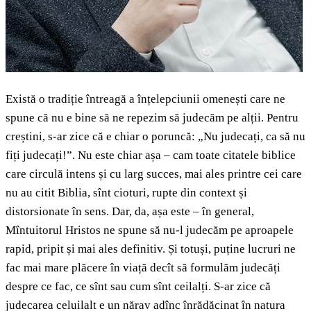
Există o tradiție întreagă a înțelepciunii omenești care ne
spune că nu e bine să ne repezim să judecăm pe alții. Pentru
creștini, s-ar zice că e chiar o poruncă: „Nu judecați, ca să nu
fiți judecați!”. Nu este chiar așa – cam toate citatele biblice
care circulă intens și cu larg succes, mai ales printre cei care
nu au citit Biblia, sînt cioturi, rupte din context și
distorsionate în sens. Dar, da, așa este – în general,
Mîntuitorul Hristos ne spune să nu-l judecăm pe aproapele
rapid, pripit și mai ales definitiv. Și totuși, puține lucruri ne
fac mai mare plăcere în viață decît să formulăm judecăți
despre ce fac, ce sînt sau cum sînt ceilalți. S-ar zice că
judecarea celuilalt e un nărav adînc înrădăcinat în natura