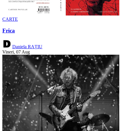
CARTE
Frica
Daniela RAȚIU
Vineri, 07 Aug