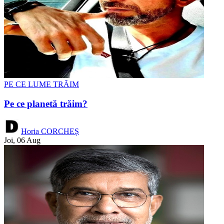
PE CE LUME TRĂIM
Pe ce planetă trăim?
Horia CORCHEȘ
Joi, 06 Aug