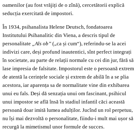
oamenilor (au fost vrăjiți de o zînă), cercetătorii explică
seducția exercitată de impostori.
În 1934, psihanalista Helene Deutsch, fondatoarea
Institutului Psihanalitic din Viena, a descris tipul de
personalitate
„Als ob”
(„ca și cum“), referindu-se la acei
indivizi care, deși profund inautentici, sînt perfect integrați
în societate, au parte de relații normale cu cei din jur, fără să
lase impresia de falsitate. Impostorul este o persoană extrem
de atentă la cerințele sociale și extrem de abilă în a se plia
acestora, iar aparența sa de normalitate vine din exhibarea
unui eu fals. Deși dă senzația unui om fascinant, psihicul
unui impostor se află însă în stadiul infantil căci această
persoană doar imită lumea adulților. Jucînd un rol perpetuu,
nu își mai dezvoltă o personalitate, fiindu-i mult mai ușor să
recurgă la mimetismul unor formule de succes.