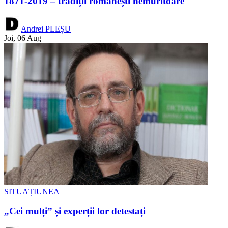
1871-2019 – tradiții românești nemuritoare
Andrei PLEȘU
Joi, 06 Aug
SITUAȚIUNEA
„Cei mulți” și experții lor detestați