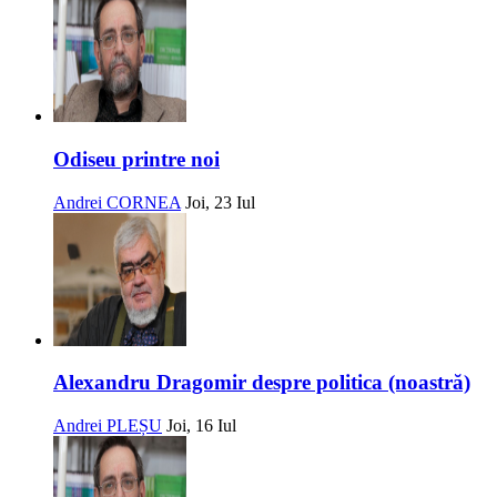
Odiseu printre noi
Andrei CORNEA
Joi, 23 Iul
Alexandru Dragomir despre politica (noastră)
Andrei PLEȘU
Joi, 16 Iul