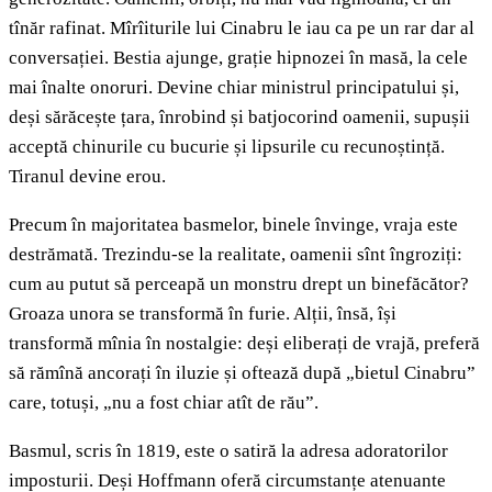
tînăr rafinat. Mîrîiturile lui Cinabru le iau ca pe un rar dar al
conversației. Bestia ajunge, grație hipnozei în masă, la cele
mai înalte onoruri. Devine chiar ministrul principatului și,
deși sărăcește țara, înrobind și batjocorind oamenii, supușii
acceptă chinurile cu bucurie și lipsurile cu recunoștință.
Tiranul devine erou.
Precum în majoritatea basmelor, binele învinge, vraja este
destrămată. Trezindu-se la realitate, oamenii sînt îngroziți:
cum au putut să perceapă un monstru drept un binefăcător?
Groaza unora se transformă în furie. Alții, însă, își
transformă mînia în nostalgie: deși eliberați de vrajă, preferă
să rămînă ancorați în iluzie și oftează după „bietul Cinabru”
care, totuși, „nu a fost chiar atît de rău”.
Basmul, scris în 1819, este o satiră la adresa adoratorilor
imposturii. Deși Hoffmann oferă circumstanțe atenuante