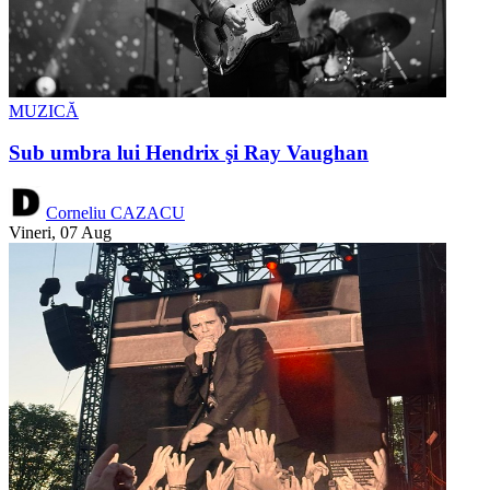
MUZICĂ
Sub umbra lui Hendrix şi Ray Vaughan
Corneliu CAZACU
Vineri, 07 Aug