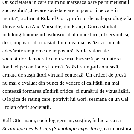
Or, societatea în care trăim nu marșează oare pe mimetismul
succesului? „Fiecare societate are impostorii pe care îi
merită”, a afirmat Roland Gori, profesor de psihopatologie la
Universitatea Aix-Marseille, din Franța. Gori a studiat
îndelung fenomenul psihosocial al imposturii, observînd că,
deși, impostorul a existat dintotdeauna, astăzi vorbim de
adevărate simptome de impostură. Noile valori ale
societăților democratice nu se mai bazează pe calitate și
fond, ci pe cantitate și formă. Astăzi rating-ul contează,
armata de susținători virtuali contează. Un articol de presă
nu mai e evaluat din punct de vedere al calității, nu mai
contează formarea gîndirii critice, ci numărul de vizualizări.
O logică de rating care, potrivit lui Gori, seamănă cu un Cal
Troian oferit societății.
Ralf Ottermann, sociolog german, susține, în lucrarea sa
Soziologie des Betrugs
(Sociologia imposturii)
, că impostura