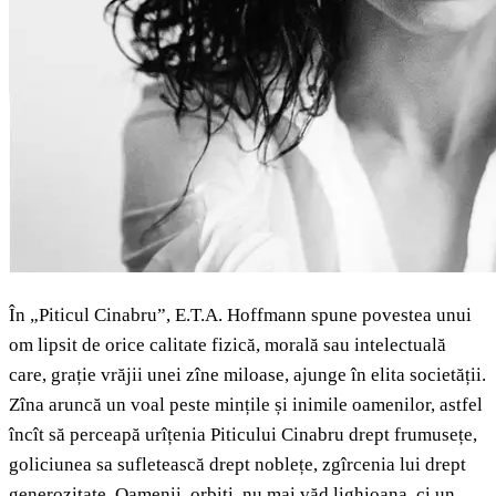
În „Piticul Cinabru”, E.T.A. Hoffmann spune povestea unui
om lipsit de orice calitate fizică, morală sau intelectuală
care, grație vrăjii unei zîne miloase, ajunge în elita societății.
Zîna aruncă un voal peste mințile și inimile oamenilor, astfel
încît să perceapă urîțenia Piticului Cinabru drept frumusețe,
goliciunea sa sufletească drept noblețe, zgîrcenia lui drept
generozitate. Oamenii, orbiți, nu mai văd lighioana, ci un