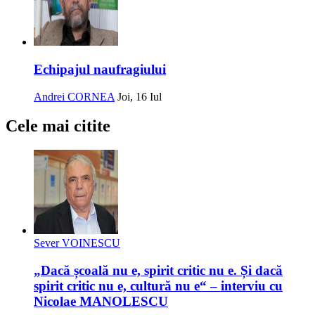
Echipajul naufragiului
Andrei CORNEA
Joi, 16 Iul
Cele mai citite
Sever VOINESCU
„Dacă școală nu e, spirit critic nu e. Și dacă
spirit critic nu e, cultură nu e“ – interviu cu
Nicolae MANOLESCU