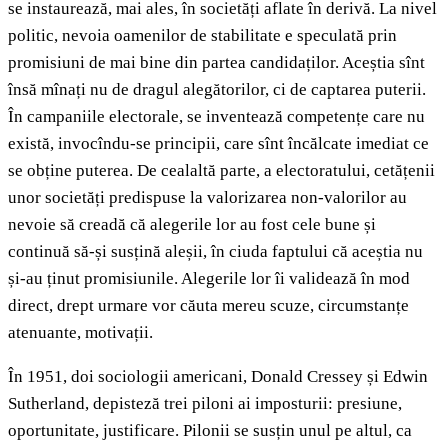
se instaurează, mai ales, în societăți aflate în derivă. La nivel
politic, nevoia oamenilor de stabilitate e speculată prin
promisiuni de mai bine din partea candidaților. Aceștia sînt
însă mînați nu de dragul alegătorilor, ci de captarea puterii.
În campaniile electorale, se inventează competențe care nu
există, invocîndu-se principii, care sînt încălcate imediat ce
se obține puterea. De cealaltă parte, a electoratului, cetățenii
unor societăți predispuse la valorizarea non-valorilor au
nevoie să creadă că alegerile lor au fost cele bune și
continuă să-și susțină aleșii, în ciuda faptului că aceștia nu
și-au ținut promisiunile. Alegerile lor îi validează în mod
direct, drept urmare vor căuta mereu scuze, circumstanțe
atenuante, motivații.
În 1951, doi sociologii americani, Donald Cressey și Edwin
Sutherland, depisteză trei piloni ai imposturii: presiune,
oportunitate, justificare. Pilonii se susțin unul pe altul, ca