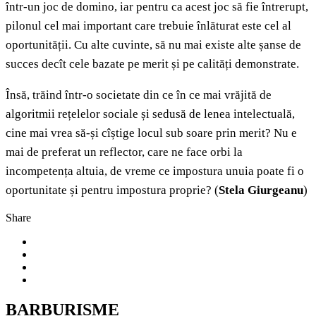
într-un joc de domino, iar pentru ca acest joc să fie întrerupt,
pilonul cel mai important care trebuie înlăturat este cel al
oportunității. Cu alte cuvinte, să nu mai existe alte șanse de
succes decît cele bazate pe merit și pe calități demonstrate.
Însă, trăind într-o societate din ce în ce mai vrăjită de
algoritmii rețelelor sociale și sedusă de lenea intelectuală,
cine mai vrea să-și cîștige locul sub soare prin merit? Nu e
mai de preferat un reflector, care ne face orbi la
incompetența altuia, de vreme ce impostura unuia poate fi o
oportunitate și pentru impostura proprie? (
Stela Giurgeanu
)
Share
BARBURISME