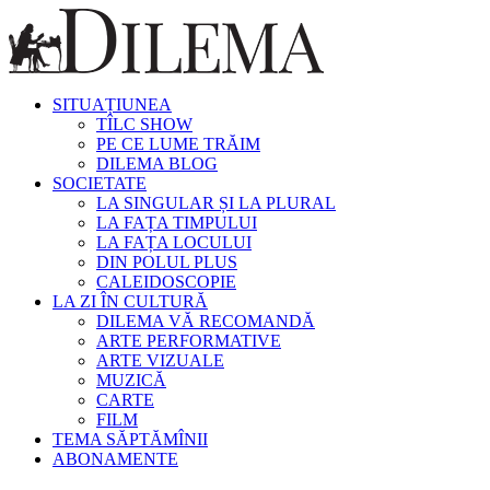
SITUAȚIUNEA
TÎLC SHOW
PE CE LUME TRĂIM
DILEMA BLOG
SOCIETATE
LA SINGULAR ȘI LA PLURAL
LA FAȚA TIMPULUI
LA FAȚA LOCULUI
DIN POLUL PLUS
CALEIDOSCOPIE
LA ZI ÎN CULTURĂ
DILEMA VĂ RECOMANDĂ
ARTE PERFORMATIVE
ARTE VIZUALE
MUZICĂ
CARTE
FILM
TEMA SĂPTĂMÎNII
ABONAMENTE