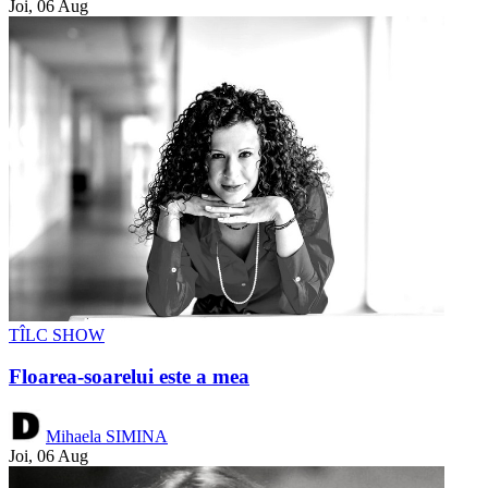
Joi, 06 Aug
TÎLC SHOW
Floarea-soarelui este a mea
Mihaela SIMINA
Joi, 06 Aug