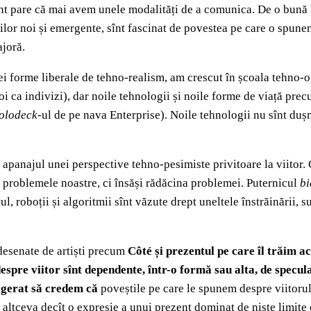
ecent pare că mai avem unele modalități de a comunica. De o bun
giilor noi și emergente, sînt fascinat de povestea pe care o spun
joră.
nei forme liberale de tehno-realism, am crescut în școala tehno-
 noi ca indivizi), dar noile tehnologii și noile forme de viață pre
olodeck
-ul de pe nava Enterprise). Noile tehnologii nu sînt duș
apanajul unei perspective tehno-pesimiste privitoare la viitor. C
la problemele noastre, ci însăși rădăcina problemei. Puternicul
bi
ul, roboții și algoritmii sînt văzute drept uneltele înstrăinării, 
e desenate de artiști precum
Côté și prezentul pe care îl trăim a
pre viitor sînt dependente, într-o formă sau alta, de speculați
xagerat să credem că
poveștile pe care le spunem despre viitorul
e altceva decît o expresie a unui prezent dominat de niște limit