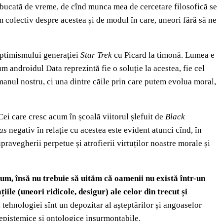
ă bucată de vreme, de cînd munca mea de cercetare filosofică se
em colectiv despre acestea și de modul în care, uneori fără să ne
optimismului generației
Star Trek
cu Picard la timonă. Lumea e
cum androidul Data reprezintă fie o soluție la acestea, fie cel
manul nostru, ci una dintre căile prin care putem evolua moral,
ei care cresc acum în școală viitorul șlefuit de
Black
as
negativ în relație cu acestea este evident atunci cînd, în
supravegherii perpetue și atrofierii virtuților noastre morale și
cum, însă nu trebuie să uităm că oamenii nu există într-un
ile (uneori ridicole, desigur) ale celor din trecut și
 tehnologiei sînt un depozitar al așteptărilor și angoaselor
e epistemice și ontologice insurmontabile.