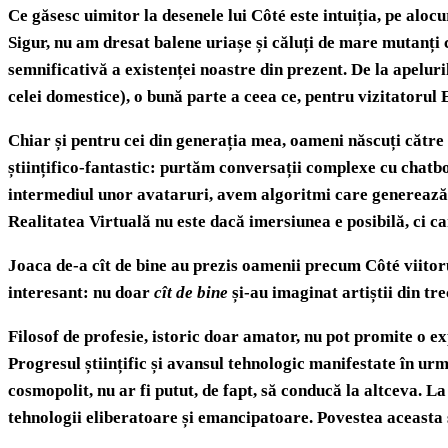
Ce găsesc uimitor la desenele lui Côté este intuiția, pe aloc
Sigur, nu am dresat balene uriașe și căluți de mare mutanți
semnificativă a existenței noastre din prezent. De la apelur
celei domestice), o bună parte a ceea ce, pentru vizitatorul 
Chiar și pentru cei din generația mea, oameni născuți către s
științifico-fantastic: purtăm conversații complexe cu chatboț
intermediul unor avataruri, avem algoritmi care generează 
Realitatea Virtuală nu este dacă imersiunea e posibilă, ci ca
Joaca de-a cît de bine au prezis oamenii precum Côté viitoru
interesant: nu doar
cît de bine
și-au imaginat artiștii din tr
Filosof de profesie, istoric doar amator, nu pot promite o e
Progresul științific și avansul tehnologic manifestate în urma 
cosmopolit, nu ar fi putut, de fapt, să conducă la altceva. La
tehnologii eliberatoare și emancipatoare. Povestea aceasta s