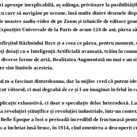
uri aproape inexplicabilă, aș adăuga, privitoare la posibilită
 cu care să navigăm pe oceane, însă multe dintre desenele di
ile noastre audio-video de pe Zoom și tehnicile de editare gen
Expoziției Universale de la Paris de acum 124 de ani, părea să 
fîrșitul Războiului Rece și a ceea ce părea, pentru moment, sf
i dotați cu o Inteligență Artificială avansată, trăim în comun
diverse forme de artă, Realitatea Augmentată nu mai e un si
re sînt limitele acesteia.
l m-a fascinat dintotdeauna, dar la mijloc cred că putem ident
ecut viitorul, ci mai degrabă
de ce
și l-au imaginat în felul în 
xplicație exhaustivă, ci doar o speculație deloc heterodoxă. L
revoluției științifice și revoluției industriale, într-un context
 Belle Époque a fost o perioadă incredibil de fructuoasă pentru
-a încheiat însă brusc, în 1914, cînd omenirea a descoperit c