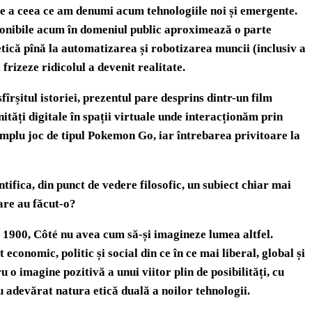
țile a ceea ce am denumi acum tehnologiile noi și emergente.
sponibile acum în domeniul public aproximează o parte
etică pînă la automatizarea și robotizarea muncii (inclusiv a
frizeze ridicolul a devenit realitate.
îrșitul istoriei, prezentul pare desprins dintr-un film
ități digitale în spații virtuale unde interacționăm prin
mplu joc de tipul Pokemon Go, iar întrebarea privitoare la
ifica, din punct de vedere filosofic, un subiect chiar mai
care au făcut-o?
a 1900, Côté nu avea cum să-și imagineze lumea altfel.
 economic, politic și social din ce în ce mai liberal, global și
 o imagine pozitivă a unui viitor plin de posibilități, cu
u adevărat natura etică duală a noilor tehnologii.