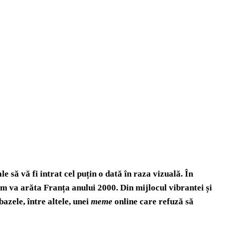
 să vă fi intrat cel puțin o dată în raza vizuală. În
 cum va arăta Franța anului 2000. Din mijlocul vibrantei
și
azele, între altele, unei
meme
online care refuză să