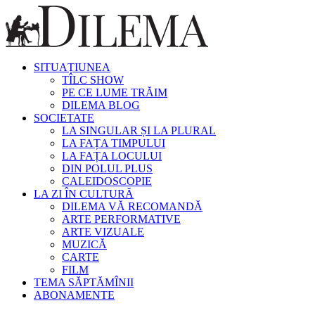
SITUAȚIUNEA
TÎLC SHOW
PE CE LUME TRĂIM
DILEMA BLOG
SOCIETATE
LA SINGULAR ȘI LA PLURAL
LA FAȚA TIMPULUI
LA FAȚA LOCULUI
DIN POLUL PLUS
CALEIDOSCOPIE
LA ZI ÎN CULTURĂ
DILEMA VĂ RECOMANDĂ
ARTE PERFORMATIVE
ARTE VIZUALE
MUZICĂ
CARTE
FILM
TEMA SĂPTĂMÎNII
ABONAMENTE