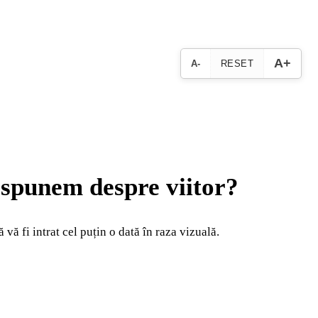
A+
A-
RESET
 spunem despre viitor?
vă fi intrat cel puțin o dată în raza vizuală.