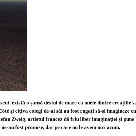
t, există o șansă destul de mare ca unele dintre creațiile sale
Côté și cîțiva colegi de-ai săi au fost rugați să-și imagineze
fan Zweig, artistul francez dă frîu liber imaginației și pune b
 ne-au fost promise, dar pe care nu le avem nici acum.