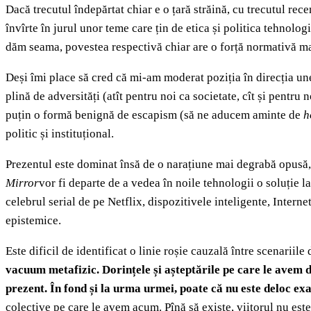
Dacă trecutul îndepărtat chiar e o țară străină, cu trecutul r
învîrte în jurul unor teme care țin de etica și politica tehnolo
dăm seama, povestea respectivă chiar are o forță normativă ma
Deși îmi place să cred că mi-am moderat poziția în direcția u
plină de adversități (atît pentru noi ca societate, cît și pentru
puțin o formă benignă de escapism (să ne aducem aminte de
h
politic și instituțional.
Prezentul este dominat însă de o narațiune mai degrabă opusă, 
Mirror
vor fi departe de a vedea în noile tehnologii o soluție 
celebrul serial de pe Netflix, dispozitivele inteligente, Internet
epistemice.
Este dificil de identificat o linie roșie cauzală între scenariil
vacuum metafizic. Dorințele și așteptările pe care le avem des
prezent. În fond și la urma urmei, poate că nu este deloc e
colective pe care le avem acum. Pînă să existe, viitorul nu est