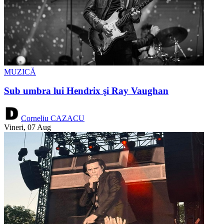
MUZICĂ
Sub umbra lui Hendrix şi Ray Vaughan
Corneliu CAZACU
Vineri, 07 Aug