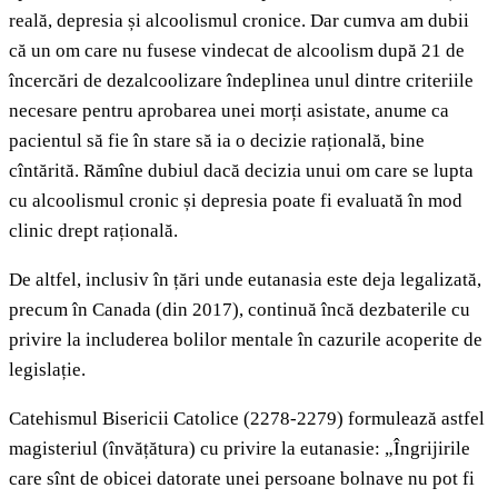
reală, depresia și alcoolismul cronice. Dar cumva am dubii
că un om care nu fusese vindecat de alcoolism după 21 de
încercări de dezalcoolizare îndeplinea unul dintre criteriile
necesare pentru aprobarea unei morți asistate, anume ca
pacientul să fie în stare să ia o decizie rațională, bine
cîntărită. Rămîne dubiul dacă decizia unui om care se lupta
cu alcoolismul cronic și depresia poate fi evaluată în mod
clinic drept rațională.
De altfel, inclusiv în țări unde eutanasia este deja legalizată,
precum în Canada (din 2017), continuă încă dezbaterile cu
privire la includerea bolilor mentale în cazurile acoperite de
legislație.
Catehismul Bisericii Catolice (2278‑2279) formulează astfel
magisteriul (învățătura) cu privire la eutanasie: „Îngrijirile
care sînt de obicei datorate unei persoane bolnave nu pot fi