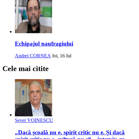
Echipajul naufragiului
Andrei CORNEA
Joi, 16 Iul
Cele mai citite
Sever VOINESCU
„Dacă școală nu e, spirit critic nu e. Și dacă