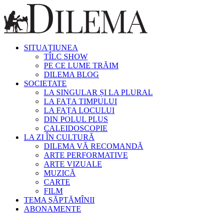
SITUAȚIUNEA
TÎLC SHOW
PE CE LUME TRĂIM
DILEMA BLOG
SOCIETATE
LA SINGULAR ȘI LA PLURAL
LA FAȚA TIMPULUI
LA FAȚA LOCULUI
DIN POLUL PLUS
CALEIDOSCOPIE
LA ZI ÎN CULTURĂ
DILEMA VĂ RECOMANDĂ
ARTE PERFORMATIVE
ARTE VIZUALE
MUZICĂ
CARTE
FILM
TEMA SĂPTĂMÎNII
ABONAMENTE