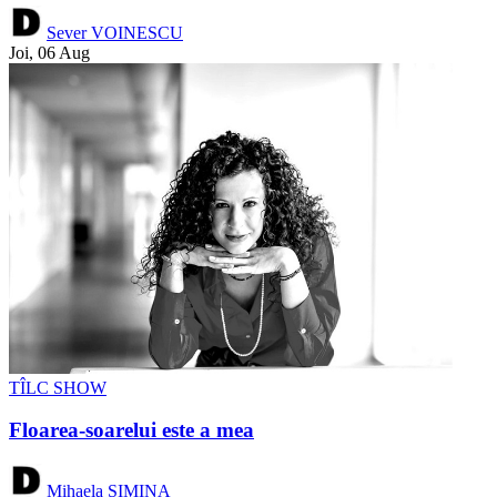
Sever VOINESCU
Joi, 06 Aug
TÎLC SHOW
Floarea-soarelui este a mea
Mihaela SIMINA