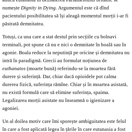
numește
Dignity in Dying.
Argumentul este că dînd
pacientului posibilitatea să își aleagă momentul morții i-ar fi
păstrată demnitatea.
Totuși, ca una care a stat destul prin secțiile cu bolnavi
terminali, pot spune că nu e nici o demnitate în boală sau în
agonie. Boala reduce la neputință pe oricine și demnitatea nu
intră în paradigmă. Grecii au formulat noțiunea de
euthanatos
(moarte bună) referindu-se la moartea fără
durere și suferință. Dar, chiar dacă opioidele pot calma
durerea fizică, suferința rămîne. Chiar și în moartea asistată,
nu există formulă care să elimine suferința, spaima.
Legalizarea morții asistate nu înseamnă o igienizare a
agoniei.
Un al doilea motiv care îmi sporește ambiguitatea este felul
în care a fost aplicată legea în țările în care eutanasia a fost