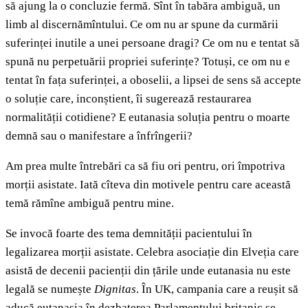
să ajung la o concluzie fermă. Sînt în tabăra ambiguă, un
limb al discernămîntului. Ce om nu ar spune da curmării
suferinței inutile a unei persoane dragi? Ce om nu e tentat să
spună nu perpetuării propriei suferințe? Totuși, ce om nu e
tentat în fața suferinței, a oboselii, a lipsei de sens să accepte
o soluție care, inconștient, îi sugerează restaurarea
normalității cotidiene? E eutanasia soluția pentru o moarte
demnă sau o manifestare a înfrîngerii?
Am prea multe întrebări ca să fiu ori pentru, ori împotriva
morții asistate. Iată cîteva din motivele pentru care această
temă rămîne ambiguă pentru mine.
Se invocă foarte des tema demnității pacientului în
legalizarea morții asistate. Celebra asociație din Elveția care
asistă de decenii pacienții din țările unde eutanasia nu este
legală se numește
Dignitas
. În UK, campania care a reușit să
aducă eutanasia în dezbaterea Parlamentului britanic se