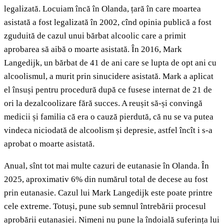
legalizată. Locuiam încă în Olanda, țară în care moartea
asistată a fost legalizată în 2002, cînd opinia publică a fost
zguduită de cazul unui bărbat alcoolic care a primit
aprobarea să aibă o moarte asistată. În 2016, Mark
Langedijk, un bărbat de 41 de ani care se lupta de opt ani cu
alcoolismul, a murit prin sinucidere asistată. Mark a aplicat
el însuși pentru procedură după ce fusese internat de 21 de
ori la dezalcoolizare fără succes. A reușit să-și convingă
medicii și familia că era o cauză pierdută, că nu se va putea
vindeca niciodată de alcoolism și depresie, astfel încît i s-a
aprobat o moarte asistată.
Anual, sînt tot mai multe cazuri de eutanasie în Olanda. În
2025, aproximativ 6% din numărul total de decese au fost
prin eutanasie. Cazul lui Mark Langedijk este poate printre
cele extreme. Totuși, pune sub semnul întrebării procesul
aprobării eutanasiei. Nimeni nu pune la îndoială suferința lui