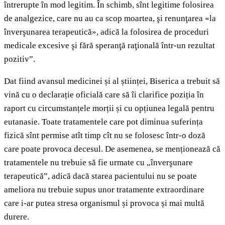
întrerupte în mod legitim. În schimb, sînt legitime folosirea
de analgezice, care nu au ca scop moartea, şi renunţarea «la
înverşunarea terapeutică», adică la folosirea de proceduri
medicale excesive şi fără speranţă raţională într‑un rezultat
pozitiv”.
Dat fiind avansul medicinei și al științei, Biserica a trebuit să
vină cu o declarație oficială care să îi clarifice poziția în
raport cu circumstanțele morții și cu opțiunea legală pentru
eutanasie. Toate tratamentele care pot diminua suferința
fizică sînt permise atît timp cît nu se folosesc într-o doză
care poate provoca decesul. De asemenea, se menționează că
tratamentele nu trebuie să fie urmate cu „înverşunare
terapeutică”, adică dacă starea pacientului nu se poate
ameliora nu trebuie supus unor tratamente extraordinare
care i-ar putea stresa organismul și provoca și mai multă
durere.