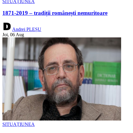
SITUAȚIUNEA
1871-2019 – tradiții românești nemuritoare
Andrei PLEȘU
Joi, 06 Aug
SITUAȚIUNEA