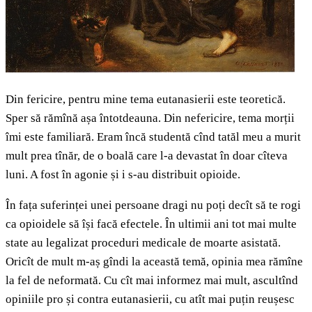
Din fericire, pentru mine tema eutanasierii este teoretică.
Sper să rămînă așa întotdeauna. Din nefericire, tema morții
îmi este familiară. Eram încă studentă cînd tatăl meu a murit
mult prea tînăr, de o boală care l-a devastat în doar cîteva
luni. A fost în agonie și i s-au distribuit opioide.
În fața suferinței unei persoane dragi nu poți decît să te rogi
ca opioidele să își facă efectele. În ultimii ani tot mai multe
state au legalizat proceduri medicale de moarte asistată.
Oricît de mult m-aș gîndi la această temă, opinia mea rămîne
la fel de neformată. Cu cît mai informez mai mult, ascultînd
opiniile pro și contra eutanasierii, cu atît mai puțin reușesc