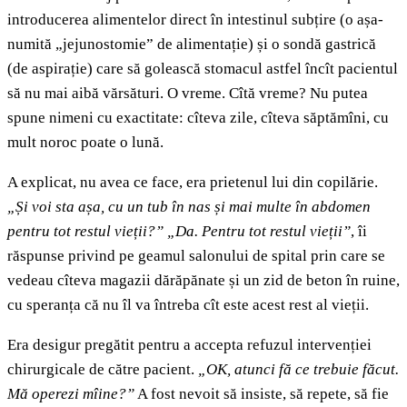
introducerea alimentelor direct în intestinul subțire (o așa-
numită „jejunostomie” de alimentație) și o sondă gastrică
(de aspirație) care să golească stomacul astfel încît pacientul
să nu mai aibă vărsături. O vreme. Cîtă vreme? Nu putea
spune nimeni cu exactitate: cîteva zile, cîteva săptămîni, cu
mult noroc poate o lună.
A explicat, nu avea ce face, era prietenul lui din copilărie.
„Și voi sta așa, cu un tub în nas și mai multe în abdomen
pentru tot restul vieții?”
„Da. Pentru tot restul vieții”
, îi
răspunse privind pe geamul salonului de spital prin care se
vedeau cîteva magazii dărăpănate și un zid de beton în ruine,
cu speranța că nu îl va întreba cît este acest rest al vieții.
Era desigur pregătit pentru a accepta refuzul intervenției
chirurgicale de către pacient.
„OK, atunci fă ce trebuie făcut.
Mă operezi mîine?”
A fost nevoit să insiste, să repete, să fie