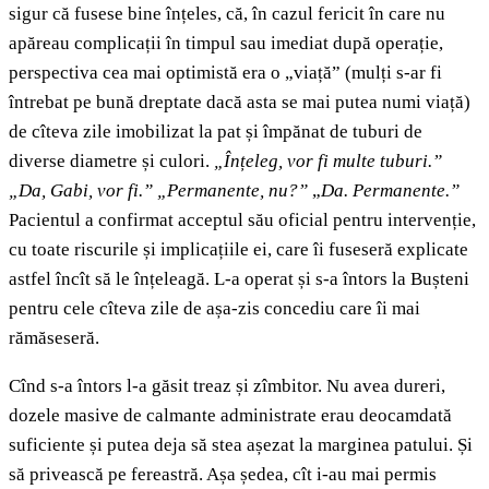
sigur că fusese bine înțeles, că, în cazul fericit în care nu
apăreau complicații în timpul sau imediat după operație,
perspectiva cea mai optimistă era o „viață” (mulți s-ar fi
întrebat pe bună dreptate dacă asta se mai putea numi viață)
de cîteva zile imobilizat la pat și împănat de tuburi de
diverse diametre și culori.
„Înțeleg, vor fi multe tuburi.”
„Da, Gabi, vor fi.”
„Permanente, nu?”
„
Da. Permanente.”
Pacientul a confirmat acceptul său oficial pentru intervenție,
cu toate riscurile și implicațiile ei, care îi fuseseră explicate
astfel încît să le înțeleagă. L-a operat și s-a întors la Bușteni
pentru cele cîteva zile de așa-zis concediu care îi mai
rămăseseră.
Cînd s-a întors l-a găsit treaz și zîmbitor. Nu avea dureri,
dozele masive de calmante administrate erau deocamdată
suficiente și putea deja să stea așezat la marginea patului. Și
să privească pe fereastră. Așa ședea, cît i-au mai permis