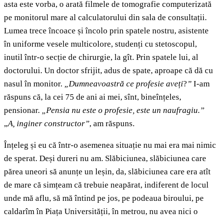
asta este vorba, o arată filmele de tomografie computerizată
pe monitorul mare al calculatorului din sala de consultații.
Lumea trece încoace și încolo prin spatele nostru, asistente
în uniforme vesele multicolore, studenți cu stetoscopul,
inutil într-o secție de chirurgie, la gît. Prin spatele lui, al
doctorului. Un doctor sfrijit, adus de spate, aproape că dă cu
nasul în monitor.
„Dumneavoastră ce profesie aveți
?
”
I-am
răspuns că, la cei 75 de ani ai mei, sînt, bineînțeles,
pensionar.
„Pensia nu este o profesie, este un naufragiu.”
„
A, inginer constructor”
, am răspuns.
Înțeleg și eu că într-o asemenea situație nu mai era mai nimic
de sperat. Deși dureri nu am. Slăbiciunea, slăbiciunea care
părea uneori să anunțe un leșin, da, slăbiciunea care era atît
de mare că simțeam că trebuie neapărat, indiferent de locul
unde mă aflu, să mă întind pe jos, pe podeaua biroului, pe
caldarîm în Piața Universității, în metrou, nu avea nici o