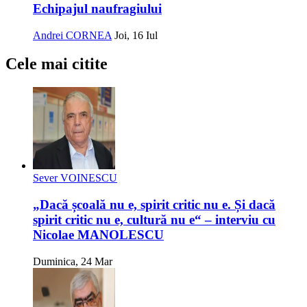
Echipajul naufragiului
Andrei CORNEA
Joi, 16 Iul
Cele mai citite
Sever VOINESCU
„Dacă școală nu e, spirit critic nu e. Și dacă
spirit critic nu e, cultură nu e“ – interviu cu
Nicolae MANOLESCU
Duminica, 24 Mar