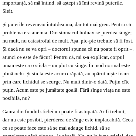
importanță, să mă întind, să aștept să îmi revină puterile.
Sleit.
Și puterile reveneau întotdeauna, dar tot mai greu. Pentru că
problema era anemia. Din stomacul bolnav se pierdea sînge;
nu mult, nu catastrofal de mult. Așa, pic-pic trebuie să fi fost.
Și dacă nu se va opri – doctorul spunea că nu poate fi oprit –,
atunci ce este de făcut? Pentru că, mi s-a explicat, corpul
uman este ca o sticlă – umplut cu sînge. În mod normal este
plină ochi. Și sticla este acum crăpată, au apărut niște fisuri
prin care lichidul se scurge. Nu mult dintr-o dată. Puțin cîte
puțin. Acum este pe jumătate goală. Fără sînge viața nu este
posibilă, nu?
Gaura din fundul sticlei nu poate fi astupată. Ar fi trebuit,
dar nu este posibil, pierderea de sînge este implacabilă. Ceea
ce se poate face este să se mai adauge lichid, să se