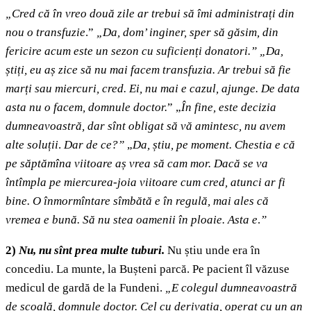
„Cred că în vreo două zile ar trebui să îmi administrați din
nou o transfuzie
.”
„Da, dom’ inginer, sper să găsim, din
fericire acum este un sezon cu suficienți donatori.” „Da,
știți, eu aș zice să nu mai facem transfuzia. Ar trebui să fie
marți sau miercuri, cred. Ei, nu mai e cazul, ajunge. De data
asta nu o facem, domnule doctor.
” „
În fine, este decizia
dumneavoastră, dar sînt obligat să vă amintesc, nu avem
alte soluții
.
Dar de ce?”
„
Da, știu, pe moment. Chestia e că
pe săptămîna viitoare aș vrea să cam mor. Dacă se va
întîmpla pe miercurea-joia viitoare cum cred, atunci ar fi
bine. O înmormîntare sîmbătă e în regulă, mai ales că
vremea e bună. Să nu stea oamenii în ploaie. Asta e
.
”
2)
Nu, nu sînt prea multe tuburi.
Nu știu unde era în
concediu. La munte, la Bușteni parcă. Pe pacient îl văzuse
medicul de gardă de la Fundeni.
„E colegul dumneavoastră
de școală, domnule doctor. Cel cu derivația, operat cu un an