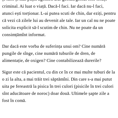
criminal. Ai luat o viață. Dacă-l faci. Iar dacă nu-l faci,
atunci ești torționar. L-ai putea scuti de chin, dar eziți, pentru
că vezi că zilele lui au devenit ale tale. Iar un cal nu ne poate
solicita explicit să-l scutim de chin. Nu ne poate da un
consimțămînt informat.
Dar dacă este vorba de suferința unui om? Cine numără
pungile de sînge, cine numără tuburile de dren, de
alimentație, de oxigen? Cine contabilizează durerile?
Sigur este că pacientul, cu din ce în ce mai multe tuburi de la
o zi la alta, a mai trăit trei săptămîni. Din care s-a mai putut
uita pe fereastră la pisica în trei culori (pisicile în trei culori
sînt aducătoare de noroc) doar două. Ultimele șapte zile a
fost în comă.