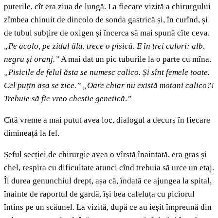
puterile, cît era ziua de lungă. La fiecare vizită a chirurgului
zîmbea chinuit de dincolo de sonda gastrică și, în curînd, și
de tubul subțire de oxigen și încerca să mai spună cîte ceva.
„Pe acolo, pe zidul ăla, trece o pisică. E în trei culori: alb,
negru și oranj.”
A mai dat un pic tuburile la o parte cu mîna.
„Pisicile de felul ăsta se numesc calico. Și sînt femele toate.
Cel puțin așa se zice.” „Oare chiar nu există motani calico?!
Trebuie să fie vreo chestie genetică
.
”
Cîtă vreme a mai putut avea loc, dialogul a decurs în fiecare
dimineață la fel.
Șeful secției de chirurgie avea o vîrstă înaintată, era gras și
chel, respira cu dificultate atunci cînd trebuia să urce un etaj.
Îl durea genunchiul drept, așa că, îndată ce ajungea la spital,
înainte de raportul de gardă, își bea cafeluța cu piciorul
întins pe un scăunel. La vizită, după ce au ieșit împreună din