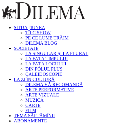
SITUAȚIUNEA
TÎLC SHOW
PE CE LUME TRĂIM
DILEMA BLOG
SOCIETATE
LA SINGULAR ȘI LA PLURAL
LA FAȚA TIMPULUI
LA FAȚA LOCULUI
DIN POLUL PLUS
CALEIDOSCOPIE
LA ZI ÎN CULTURĂ
DILEMA VĂ RECOMANDĂ
ARTE PERFORMATIVE
ARTE VIZUALE
MUZICĂ
CARTE
FILM
TEMA SĂPTĂMÎNII
ABONAMENTE