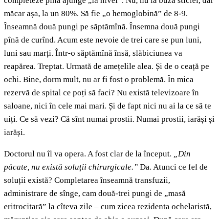
completeze pînă ajunge „la nivel”. Nu, nu la buza sticlei, dar
măcar așa, la un 80%. Să fie „o hemoglobină” de 8-9.
Înseamnă două pungi pe săptămînă. Însemna două pungi
pînă de curînd. Acum este nevoie de trei care se pun luni,
luni sau marți. Într-o săptămînă însă, slăbiciunea va
reapărea. Treptat. Urmată de amețelile alea. Și de o ceață pe
ochi. Bine, dorm mult, nu ar fi fost o problemă. În mica
rezervă de spital ce poți să faci? Nu există televizoare în
saloane, nici în cele mai mari. Și de fapt nici nu ai la ce să te
uiți. Ce să vezi? Că sînt numai prostii. Numai prostii, iarăși și
iarăși.
Doctorul nu îl va opera. A fost clar de la început.
„Din
păcate, nu există soluții chirurgicale.”
Da. Atunci ce fel de
soluții există? Completarea înseamnă transfuzii,
administrare de sînge, cam două-trei pungi de „masă
eritrocitară” la cîteva zile – cum zicea rezidenta ochelaristă,