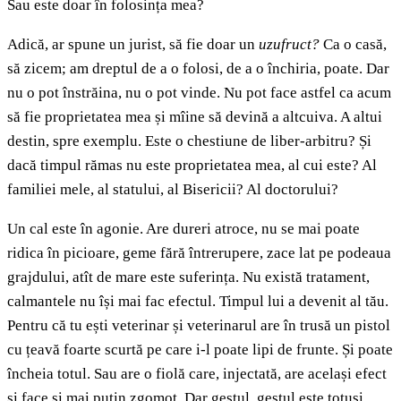
Sau este doar în folosința mea?
Adică, ar spune un jurist, să fie doar un
uzufruct?
Ca o casă,
să zicem; am dreptul de a o folosi, de a o închiria, poate. Dar
nu o pot înstrăina, nu o pot vinde. Nu pot face astfel ca acum
să fie proprietatea mea și mîine să devină a altcuiva. A altui
destin, spre exemplu. Este o chestiune de liber-arbitru? Și
dacă timpul rămas nu este proprietatea mea, al cui este? Al
familiei mele, al statului, al Bisericii? Al doctorului?
Un cal este în agonie. Are dureri atroce, nu se mai poate
ridica în picioare, geme fără întrerupere, zace lat pe podeaua
grajdului, atît de mare este suferința. Nu există tratament,
calmantele nu își mai fac efectul. Timpul lui a devenit al tău.
Pentru că tu ești veterinar și veterinarul are în trusă un pistol
cu țeavă foarte scurtă pe care i-l poate lipi de frunte. Și poate
încheia totul. Sau are o fiolă care, injectată, are același efect
și face și mai puțin zgomot. Dar gestul, gestul este totuși