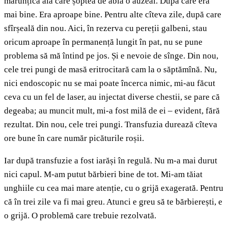
mărunțica aia care șoptea de abia o auzeai. După care era
mai bine. Era aproape bine. Pentru alte cîteva zile, după care
sfîrșeală din nou. Aici, în rezerva cu pereții galbeni, stau
oricum aproape în permanență lungit în pat, nu se pune
problema să mă întind pe jos. Și e nevoie de sînge. Din nou,
cele trei pungi de masă eritrocitară cam la o săptămînă. Nu,
nici endoscopic nu se mai poate încerca nimic, mi-au făcut
ceva cu un fel de laser, au injectat diverse chestii, se pare că
degeaba; au muncit mult, mi-a fost milă de ei – evident, fără
rezultat. Din nou, cele trei pungi. Transfuzia durează cîteva
ore bune în care număr picăturile roșii.
Iar după transfuzie a fost iarăși în regulă. Nu m-a mai durut
nici capul. M-am putut bărbieri bine de tot. Mi-am tăiat
unghiile cu cea mai mare atenție, cu o grijă exagerată. Pentru
că în trei zile va fi mai greu. Atunci e greu să te bărbierești, e
o grijă. O problemă care trebuie rezolvată.