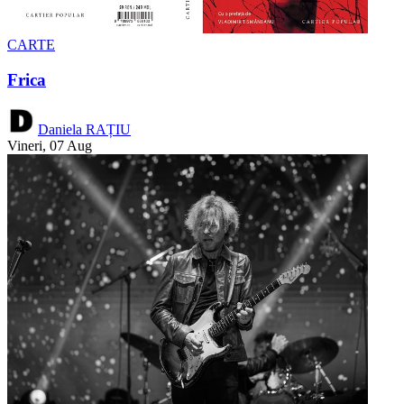
CARTE
Frica
Daniela RAȚIU
Vineri, 07 Aug