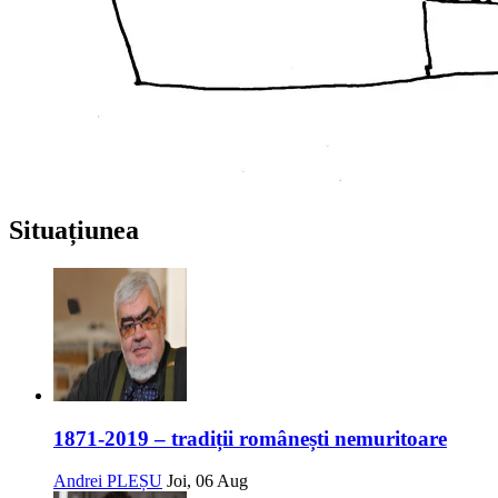
Situațiunea
1871-2019 – tradiții românești nemuritoare
Andrei PLEȘU
Joi, 06 Aug