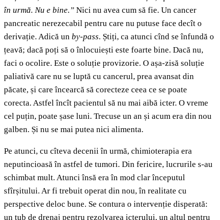
în urmă. Nu e bine.”
Nici nu avea cum să fie. Un cancer
pancreatic nerezecabil pentru care nu putuse face decît o
derivație. Adică un
by-pass
. Știți, ca atunci cînd se înfundă o
țeavă; dacă poți să o înlocuiești este foarte bine. Dacă nu,
faci o ocolire. Este o soluție provizorie. O așa-zisă soluție
paliativă care nu se luptă cu cancerul, prea avansat din
păcate, și care încearcă să corecteze ceea ce se poate
corecta. Astfel încît pacientul să nu mai aibă icter. O vreme
cel puțin, poate șase luni. Trecuse un an și acum era din nou
galben. Și nu se mai putea nici alimenta.
Pe atunci, cu cîteva decenii în urmă, chimioterapia era
neputincioasă în astfel de tumori. Din fericire, lucrurile s-au
schimbat mult. Atunci însă era în mod clar începutul
sfîrșitului. Ar fi trebuit operat din nou, în realitate cu
perspective deloc bune. Se contura o intervenție disperată:
un tub de drenaj pentru rezolvarea icterului, un altul pentru