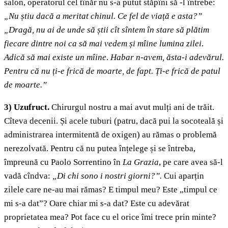
salon, operatorul cel tînăr nu s-a putut stăpîni să -l întrebe:
„Nu știu dacă a meritat chinul. Ce fel de viață e asta?”
„Dragă, nu ai de unde să știi cît sîntem în stare să plătim
fiecare dintre noi ca să mai vedem și mîine lumina zilei
.
Adică să mai existe un mîine
.
Habar n-avem, ăsta-i adevărul.
Pentru că nu ți-e frică de moarte, de fapt. Ți-e frică de patul
de moarte.”
3) Uzufruct.
Chirurgul nostru a mai avut mulți ani de trăit.
Cîteva decenii. Și acele tuburi (patru, dacă pui la socoteală și
administrarea intermitentă de oxigen) au rămas o problemă
nerezolvată. Pentru că nu putea înțelege și se întreba,
împreună cu Paolo Sorrentino
în
La Grazia
, pe care avea să-l
vadă
cîndva:
„Di chi sono i nostri giorni?”.
Cui aparțin
zilele care ne-au mai rămas? E timpul meu? Este „timpul ce
mi s-a dat”? Oare chiar mi s-a dat? Este cu adevărat
proprietatea mea? Pot face cu el orice îmi trece prin minte?