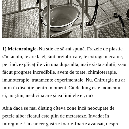
1) Meteorologie.
Nu știe ce să-mi spună. Frazele de plastic
sînt acolo, le are la el, sînt prefabricate, le extrage mecanic,
pe rînd, explicațiile vin una după alta, mai există soluții, s-au
făcut progrese incredibile, avem de toate, chimioterapie,
imunoterapie, tratamente experimentale. Nu. Chirurgia nu ar
intra în discuție pentru moment. Cît de lung este momentul –
ei, nu știm, medicina are și ea limitele ei, nu?
Abia dacă se mai disting cîteva zone încă neocupate de
petele albe: ficatul este plin de metastaze. Invadat în
intregime. Un cancer gastric foarte-foarte avansat, despre