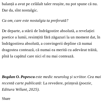
balanță a avut pe celălalt taler reușite, nu pot spune că nu.
Dar da, sînt nostalgic.
Ca om, care este nostalgia ta preferată?
De departe, a stării de îndrăgostire absolută, a revelației
poetice a lumii, resimțită fără zăgazuri la un moment dat, în
îndrăgostirea absolută, a convingerii depline că numai
dragostea contează, că numai ea merită cu adevărat trăită,
pînă la capătul care nici el nu mai contează.
Bogdan O. Popescu
este medic neurolog și scriitor. Cea mai
recentă carte publicată:
La revedere, prințesă
(poezie,
Editura Vellant, 2025).
Share