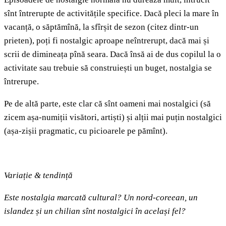
sînt întrerupte de activitățile specifice. Dacă pleci la mare în
vacanță, o săptămînă, la sfîrșit de sezon (citez dintr-un
prieten), poți fi nostalgic aproape neîntrerupt, dacă mai și
scrii de dimineața pînă seara. Dacă însă ai de dus copilul la o
activitate sau trebuie să construiești un buget, nostalgia se
întrerupe.
Pe de altă parte, este clar că sînt oameni mai nostalgici (să
zicem așa-numiții visători, artiști) și alții mai puțin nostalgici
(așa-zișii pragmatic, cu picioarele pe pămînt).
Variație
&
tendință
Este nostalgia marcată cultural? Un nord-coreean, un
islandez și un chilian sînt nostalgici în același fel?