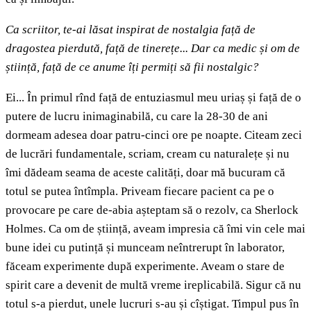
Ca scriitor, te-ai lăsat inspirat de nostalgia față de
dragostea pierdută, față de tinerețe... Dar ca medic și om de
știință, față de ce anume îți permiți să fii nostalgic?
Ei... În primul rînd față de entuziasmul meu uriaș și față de o
putere de lucru inimaginabilă, cu care la 28-30 de ani
dormeam adesea doar patru-cinci ore pe noapte. Citeam zeci
de lucrări fundamentale, scriam, cream cu naturalețe și nu
îmi dădeam seama de aceste calități, doar mă bucuram că
totul se putea întîmpla. Priveam fiecare pacient ca pe o
provocare pe care de-abia așteptam să o rezolv, ca Sherlock
Holmes. Ca om de știință, aveam impresia că îmi vin cele mai
bune idei cu putință și munceam neîntrerupt în laborator,
făceam experimente după experimente. Aveam o stare de
spirit care a devenit de multă vreme ireplicabilă. Sigur că nu
totul s-a pierdut, unele lucruri s-au și cîștigat. Timpul pus în