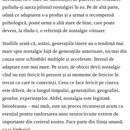
putîndu-și așeza pilonul nostalgiei în ea. Pe de altă parte,
odată ce adaptarea s-a produs și a urmat o recompensă
psihologică, poate urma o altă stare de bine, care poate
deveni, la rîndu-i, o referință de nostalgie viitoare.
Studiile arată că, astăzi, generațiile tinere au o tendință mai
mare spre nostalgie față de generațiile anterioare, tocmai din
cauza unor schimbări multiple și accelerate. Stresul de
adaptare este mai mare. Pe scurt, de obicei devii nostalgic
cînd nu ești fericit în prezent și ai momente de fericire în
trecut cu care te conectezi. Ceea ce face fericit pe cineva
este diferit, de-a lungul timpului, generațiilor, geografiei,
genelor, experiențelor. Altfel, nostalgia este legitimă
întotdeauna – mai mult, este un proces recunoscut acum ca
esențial pentru ranforsarea unor neurocircuite extrem de
importante din creierul nostru. Face parte din ființa umană,
ca și limbajul.