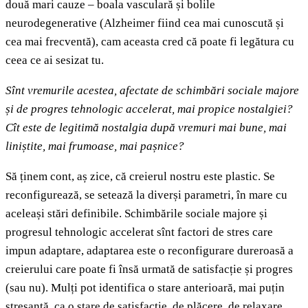
două mari cauze – boala vasculară și bolile
neurodegenerative (Alzheimer fiind cea mai cunoscută și
cea mai frecventă), cam aceasta cred că poate fi legătura cu
ceea ce ai sesizat tu.
Sînt vremurile acestea, afectate de schimbări sociale majore
și de progres tehnologic accelerat, mai propice nostalgiei?
Cît este de legitimă nostalgia după vremuri mai bune, mai
liniștite, mai frumoase, mai pașnice?
Să ținem cont, aș zice, că creierul nostru este plastic. Se
reconfigurează, se setează la diverși parametri, în mare cu
aceleași stări definibile. Schimbările sociale majore și
progresul tehnologic accelerat sînt factori de stres care
impun adaptare, adaptarea este o reconfigurare dureroasă a
creierului care poate fi însă urmată de satisfacție și progres
(sau nu). Mulți pot identifica o stare anterioară, mai puțin
stresantă, ca o stare de satisfacție, de plăcere, de relaxare,