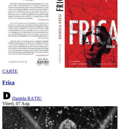
CARTE
Frica
Daniela RAȚIU
Vineri, 07 Aug