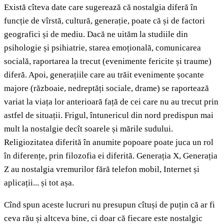
Există cîteva date care sugerează că nostalgia diferă în
funcție de vîrstă, cultură, generație, poate că și de factori
geografici și de mediu. Dacă ne uităm la studiile din
psihologie și psihiatrie, starea emoțională, comunicarea
socială, raportarea la trecut (evenimente fericite și traume)
diferă. Apoi, generațiile care au trăit evenimente șocante
majore (războaie, nedreptăți sociale, drame) se raportează
variat la viața lor anterioară față de cei care nu au trecut prin
astfel de situații. Frigul, întunericul din nord predispun mai
mult la nostalgie decît soarele și mările sudului.
Religiozitatea diferită în anumite popoare poate juca un rol
în diferențe, prin filozofia ei diferită. Generația X, Generația
Z au nostalgia vremurilor fără telefon mobil, Internet și
aplicații... și tot așa.
Cînd spun aceste lucruri nu presupun cîtuși de puțin că ar fi
ceva rău și altceva bine, ci doar că fiecare este nostalgic