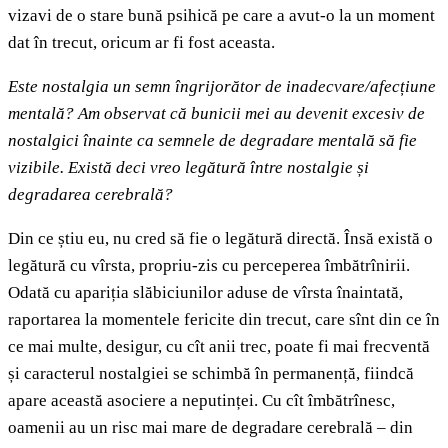
vizavi de o stare bună psihică pe care a avut-o la un moment
dat în trecut, oricum ar fi fost aceasta.
Este nostalgia un semn îngrijorător de inadecvare/afecțiune
mentală? Am observat că bunicii mei au devenit excesiv de
nostalgici înainte ca semnele de degradare mentală să fie
vizibile. Există deci vreo legătură între nostalgie și
degradarea cerebrală?
Din ce știu eu, nu cred să fie o legătură directă. Însă există o
legătură cu vîrsta, propriu-zis cu perceperea îmbătrînirii.
Odată cu apariția slăbiciunilor aduse de vîrsta înaintată,
raportarea la momentele fericite din trecut, care sînt din ce în
ce mai multe, desigur, cu cît anii trec, poate fi mai frecventă
și caracterul nostalgiei se schimbă în permanență, fiindcă
apare această asociere a neputinței. Cu cît îmbătrînesc,
oamenii au un risc mai mare de degradare cerebrală – din