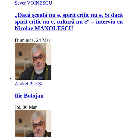
Sever VOINESCU
„Dacă școală nu e, spirit critic nu e. Și dacă
spirit critic nu e, cultură nu e“ – interviu cu
Nicolae MANOLESCU
Duminica, 24 Mar
Andrei PLEȘU
Ilie Bolojan
Joi, 06 Mar