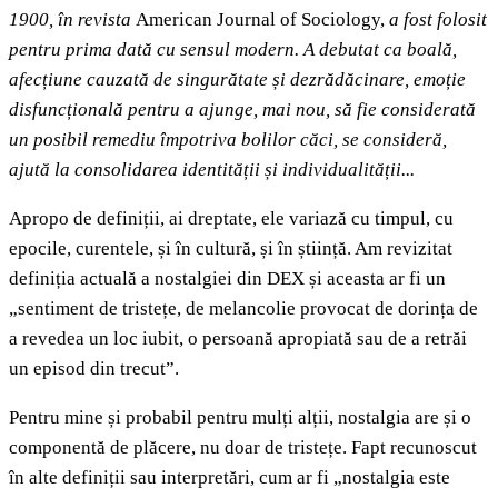
1900, în revista
American Journal of Sociology,
a fost folosit
pentru prima dată cu sensul modern. A debutat ca boală,
afecțiune cauzată de singurătate și dezrădăcinare, emoție
disfuncțională pentru a ajunge, mai nou, să fie considerată
un posibil remediu împotriva bolilor căci, se consideră,
ajută la consolidarea identității și individualității...
Apropo de definiții, ai dreptate, ele variază cu timpul, cu
epocile, curentele, și în cultură, și în știință. Am revizitat
definiția actuală a nostalgiei din DEX și aceasta ar fi un
„sentiment de tristețe, de melancolie provocat de dorința de
a revedea un loc iubit, o persoană apropiată sau de a retrăi
un episod din trecut”.
Pentru mine și probabil pentru mulți alții, nostalgia are și o
componentă de plăcere, nu doar de tristețe. Fapt recunoscut
în alte definiții sau interpretări, cum ar fi „nostalgia este