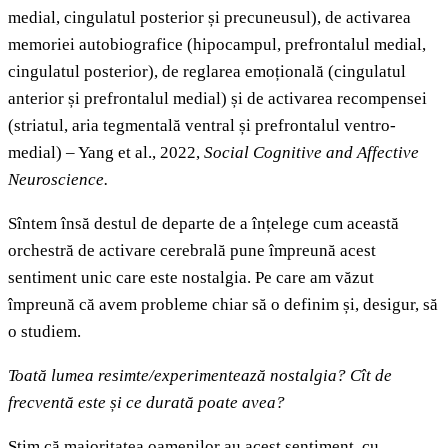
medial, cingulatul posterior și precuneusul), de activarea
memoriei autobiografice (hipocampul, prefrontalul medial,
cingulatul posterior), de reglarea emoțională (cingulatul
anterior și prefrontalul medial) și de activarea recompensei
(striatul, aria tegmentală ventral și prefrontalul ventro-
medial) – Yang et al., 2022,
Social Cognitive and Affective
Neuroscience.
Sîntem însă destul de departe de a înțelege cum această
orchestră de activare cerebrală pune împreună acest
sentiment unic care este nostalgia. Pe care am văzut
împreună că avem probleme chiar să o definim și, desigur, să
o studiem.
Toată lumea resimte/experimentează nostalgia? Cît de
frecventă este și ce durată poate avea?
Știm că majoritatea oamenilor au acest sentiment, cu