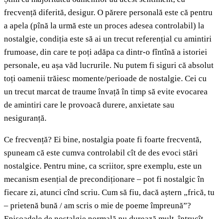
frecvență diferită, desigur. O părere personală este că pentru
a apela (pînă la urmă este un proces adesea controlabil) la
nostalgie, condiția este să ai un trecut referențial cu amintiri
frumoase, din care te poți adăpa ca dintr-o fîntînă a istoriei
personale, eu așa văd lucrurile. Nu putem fi siguri că absolut
toți oamenii trăiesc momente/perioade de nostalgie. Cei cu
un trecut marcat de traume învață în timp să evite evocarea
de amintiri care le provoacă durere, anxietate sau
nesiguranță.
Ce frecvență? Ei bine, nostalgia poate fi foarte frecventă,
spuneam că este cumva controlabil cît de des evoci stări
nostalgice. Pentru mine, ca scriitor, spre exemplu, este un
mecanism esențial de precondiționare – pot fi nostalgic în
fiecare zi, atunci cînd scriu. Cum să fiu, dacă aștern „frică, tu
– prietenă bună / am scris o mie de poeme împreună”?
Episoadele de nostalgie normală nu durează mult, întrucît