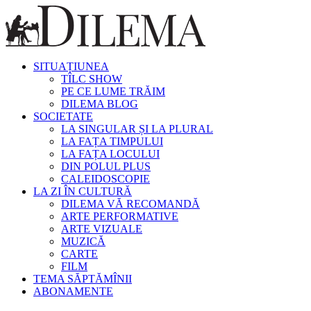
SITUAȚIUNEA
TÎLC SHOW
PE CE LUME TRĂIM
DILEMA BLOG
SOCIETATE
LA SINGULAR ȘI LA PLURAL
LA FAȚA TIMPULUI
LA FAȚA LOCULUI
DIN POLUL PLUS
CALEIDOSCOPIE
LA ZI ÎN CULTURĂ
DILEMA VĂ RECOMANDĂ
ARTE PERFORMATIVE
ARTE VIZUALE
MUZICĂ
CARTE
FILM
TEMA SĂPTĂMÎNII
ABONAMENTE