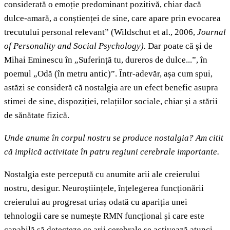
considerată o emoție predominant pozitivă, chiar dacă
dulce-amară, a conștienței de sine, care apare prin evocarea
trecutului personal relevant” (Wildschut et al., 2006,
Journal
of Personality and Social Psychology).
Dar poate că și de
Mihai Eminescu în „Suferință tu, dureros de dulce...”, în
poemul „Odă (în metru antic)”. Într-adevăr, așa cum spui,
astăzi se consideră că nostalgia are un efect benefic asupra
stimei de sine, dispoziției, relațiilor sociale, chiar și a stării
de sănătate fizică.
Unde anume în corpul nostru se produce nostalgia? Am citit
că implică activitate în patru regiuni cerebrale importante.
Nostalgia este percepută cu anumite arii ale creierului
nostru, desigur. Neuroștiințele, înțelegerea funcționării
creierului au progresat uriaș odată cu apariția unei
tehnologii care se numește RMN funcțional și care este
capabilă să detecteze ce arii cerebrale se activează atunci