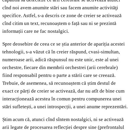
cînd noi avem anumite stări sau facem anumite activităţi
specifice. Astfel, s-a descris ce zone de creier se activează
cînd citim un text, recunoaștem o față sau ni se prezintă
informații care ne fac nostalgici.
Spre deosebire de ceea ce se știa anterior de apariția acestei
tehnologii, s-a văzut că în creier răspund, cvasi-simultan,
numeroase arii, adică răspunsul nu este unic, este al unei
orchestre, fiecare din membrii orchestrei (arii cerebrale)
fiind responsabil pentru o parte a stării care se creează.
Trebuie, de asemenea, să recunoaștem că știm destul de
exact ce părți de creier se activează, dar nu atît de bine cum
interacționează acestea în comun pentru compunerea unei
stări sufletești, a unei introspecții, a unei anume reprezentări.
Știm acum că, atunci cînd sîntem nostalgici, ni se activează
arii legate de procesarea reflecției despre sine (prefrontalul