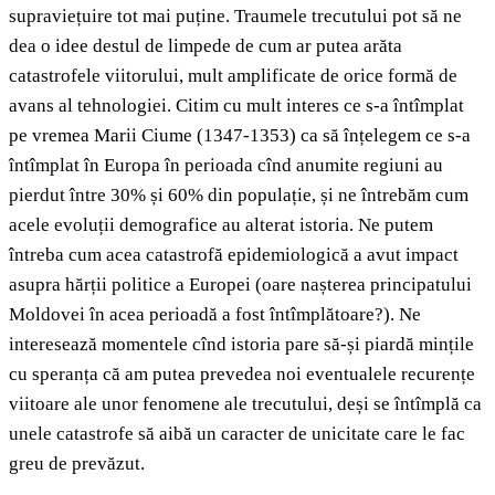
supraviețuire tot mai puține. Traumele trecutului pot să ne
dea o idee destul de limpede de cum ar putea arăta
catastrofele viitorului, mult amplificate de orice formă de
avans al tehnologiei. Citim cu mult interes ce s-a întîmplat
pe vremea Marii Ciume (1347-1353) ca să înțelegem ce s-a
întîmplat în Europa în perioada cînd anumite regiuni au
pierdut între 30% și 60% din populație, și ne întrebăm cum
acele evoluții demografice au alterat istoria. Ne putem
întreba cum acea catastrofă epidemiologică a avut impact
asupra hărții politice a Europei (oare nașterea principatului
Moldovei în acea perioadă a fost întîmplătoare?). Ne
interesează momentele cînd istoria pare să-și piardă mințile
cu speranța că am putea prevedea noi eventualele recurențe
viitoare ale unor fenomene ale trecutului, deși se întîmplă ca
unele catastrofe să aibă un caracter de unicitate care le fac
greu de prevăzut.