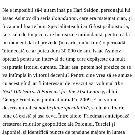
Ne e imposibil să-l uităm însă pe Hari Seldon, personajul lui
Isaac Asimov din seria
Foundation
,
care era matematician, și
încă unul foarte bun. Specialitatea lui ar fi fost psihoistoria,
iar scala de timp cu care lucrează e intimidantă, pentru că la
un moment dat el prevede (în carte, nu în film) o perioadă
întunecată ce ar putea dura 30.000 de ani. Isaac Asimov
optează pentru un interval de timp care depășește cu mult
respirația istoriei curente. Chiar așa: putem noi prezice ce se
va întîmpla în viitorul deceniu? Pentru cine vrea să se amuze
cu acest gînd, ar fi interesant de revăzut azi volumul
The
Next 100 Years: A Forecast for the 21st Century
, al lui
George Friedman, publicat inițial în 2009. E un volum
descris inițial ca
nonficțiune speculativă
,
și chiar e foarte
bine că există și așa ceva. Între altele, Friedman anticipează
creșterea rolurilor geopolitice ale Poloniei, Turciei și
Japoniei, și identifică puncte de tensiune majore în lumea