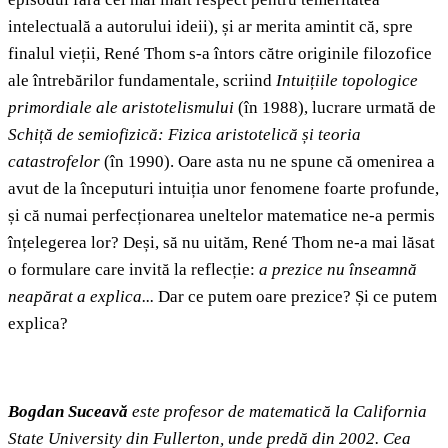
intelectuală a autorului ideii), și ar merita amintit că, spre
finalul vieții, René Thom s-a întors către originile filozofice
ale întrebărilor fundamentale, scriind
Intuițiile topologice
primordiale ale aristotelismului
(în 1988), lucrare urmată de
Schiță de semiofizică: Fizica aristotelică și teoria
catastrofelor
(în 1990). Oare asta nu ne spune că omenirea a
avut de la începuturi intuiția unor fenomene foarte profunde,
și că numai perfecționarea uneltelor matematice ne-a permis
înțelegerea lor? Deși, să nu uităm, René Thom ne-a mai lăsat
o formulare care invită la reflecție:
a prezice nu înseamnă
neapărat a explica...
Dar ce putem oare prezice? Și ce putem
explica?
Bogdan Suceavă
este profesor de matematică la California
State University din Fullerton, unde predă din 2002. Cea