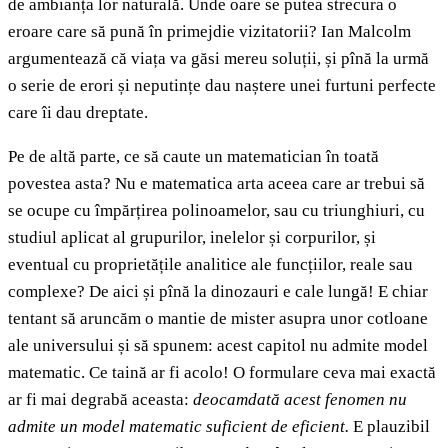
de ambianța lor naturală. Unde oare se putea strecura o
eroare care să pună în primejdie vizitatorii? Ian Malcolm
argumentează că viața va găsi mereu soluții, și pînă la urmă
o serie de erori și neputințe dau naștere unei furtuni perfecte
care îi dau dreptate.
Pe de altă parte, ce să caute un matematician în toată
povestea asta? Nu e matematica arta aceea care ar trebui să
se ocupe cu împărțirea polinoamelor, sau cu triunghiuri, cu
studiul aplicat al grupurilor, inelelor și corpurilor, și
eventual cu proprietățile analitice ale funcțiilor, reale sau
complexe? De aici și pînă la dinozauri e cale lungă! E chiar
tentant să aruncăm o mantie de mister asupra unor cotloane
ale universului și să spunem: acest capitol nu admite model
matematic. Ce taină ar fi acolo! O formulare ceva mai exactă
ar fi mai degrabă aceasta:
deocamdată acest fenomen nu
admite un model matematic suficient de eficient.
E plauzibil