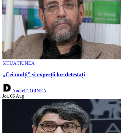
SITUAȚIUNEA
„Cei mulți” și experții lor detestați
Andrei CORNEA
Joi, 06 Aug