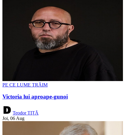
PE CE LUME TRĂIM
Victoria lui aproape-gunoi
Teodor TIȚĂ
Joi, 06 Aug