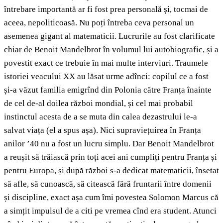
întrebare importantă ar fi fost prea personală și, tocmai de
aceea, nepoliticoasă. Nu poți întreba ceva personal un
asemenea gigant al matematicii. Lucrurile au fost clarificate
chiar de Benoit Mandelbrot în volumul lui autobiografic, și a
povestit exact ce trebuie în mai multe interviuri. Traumele
istoriei veacului XX au lăsat urme adînci: copilul ce a fost
și-a văzut familia emigrînd din Polonia către Franța înainte
de cel de-al doilea război mondial, și cel mai probabil
instinctul acesta de a se muta din calea dezastrului le-a
salvat viața (el a spus așa). Nici supraviețuirea în Franța
anilor ’40 nu a fost un lucru simplu. Dar Benoit Mandelbrot
a reușit să trăiască prin toți acei ani cumpliți pentru Franța și
pentru Europa, și după război s-a dedicat matematicii, însetat
să afle, să cunoască, să citească fără fruntarii între domenii
și discipline, exact așa cum îmi povestea Solomon Marcus că
a simțit impulsul de a citi pe vremea cînd era student. Atunci