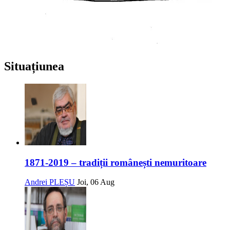
Situațiunea
1871-2019 – tradiții românești nemuritoare
Andrei PLEȘU
Joi, 06 Aug