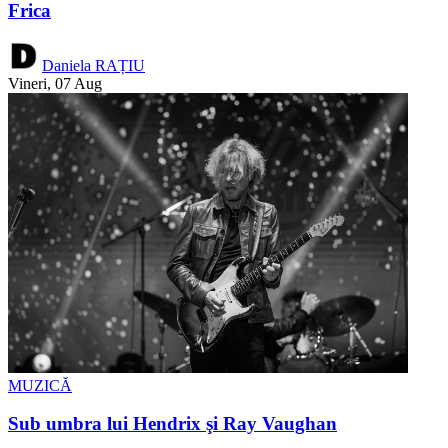
Frica
Daniela RAȚIU
Vineri, 07 Aug
MUZICĂ
Sub umbra lui Hendrix şi Ray Vaughan