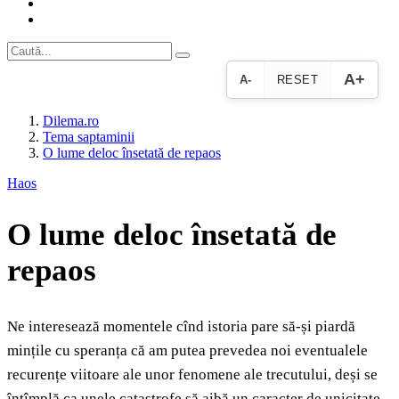
A+
A-
RESET
Dilema.ro
Tema saptaminii
O lume deloc însetată de repaos
Haos
O lume deloc însetată de
repaos
Ne interesează momentele cînd istoria pare să-și piardă
mințile cu speranța că am putea prevedea noi eventualele
recurențe viitoare ale unor fenomene ale trecutului, deși se
întîmplă ca unele catastrofe să aibă un caracter de unicitate