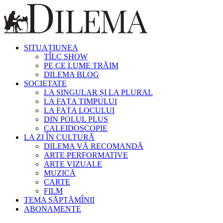
SITUAȚIUNEA
TÎLC SHOW
PE CE LUME TRĂIM
DILEMA BLOG
SOCIETATE
LA SINGULAR ȘI LA PLURAL
LA FAȚA TIMPULUI
LA FAȚA LOCULUI
DIN POLUL PLUS
CALEIDOSCOPIE
LA ZI ÎN CULTURĂ
DILEMA VĂ RECOMANDĂ
ARTE PERFORMATIVE
ARTE VIZUALE
MUZICĂ
CARTE
FILM
TEMA SĂPTĂMÎNII
ABONAMENTE