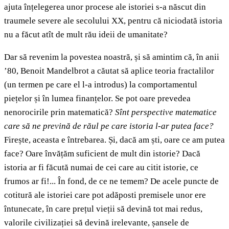
ajuta înțelegerea unor procese ale istoriei s-a născut din
traumele severe ale secolului XX, pentru că niciodată istoria
nu a făcut atît de mult rău ideii de umanitate?
Dar să revenim la povestea noastră, și să amintim că, în anii
’80, Benoit Mandelbrot a căutat să aplice teoria fractalilor
(un termen pe care el l-a introdus) la comportamentul
piețelor și în lumea finanțelor. Se pot oare prevedea
nenorocirile prin matematică?
Sînt perspective matematice
care să ne prevină de răul pe care istoria l-ar putea face?
Firește, aceasta e întrebarea. Și, dacă am ști, oare ce am putea
face? Oare învățăm suficient de mult din istorie? Dacă
istoria ar fi făcută numai de cei care au citit istorie, ce
frumos ar fi!... În fond, de ce ne temem? De acele puncte de
cotitură ale istoriei care pot adăposti premisele unor ere
întunecate, în care prețul vieții să devină tot mai redus,
valorile civilizației să devină irelevante, șansele de