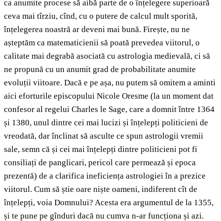
ca anumite procese să aibă parte de o înțelegere superioară
ceva mai tîrziu, cînd, cu o putere de calcul mult sporită,
înțelegerea noastră ar deveni mai bună. Firește, nu ne
așteptăm ca matematicienii să poată prevedea viitorul, o
calitate mai degrabă asociată cu astrologia medievală, ci să
ne propună cu un anumit grad de probabilitate anumite
evoluții viitoare. Dacă e pe așa, nu putem să omitem a aminti
aici eforturile episcopului Nicole Oresme (la un moment dat
confesor al regelui Charles le Sage, care a domnit între 1364
și 1380, unul dintre cei mai lucizi și înțelepți politicieni de
vreodată, dar înclinat să asculte ce spun astrologii vremii
sale, semn că și cei mai înțelepți dintre politicieni pot fi
consiliați de panglicari, pericol care permează și epoca
prezentă) de a clarifica ineficiența astrologiei în a prezice
viitorul. Cum să știe oare niște oameni, indiferent cît de
înțelepți, voia Domnului? Acesta era argumentul de la 1355,
și te pune pe gînduri dacă nu cumva n-ar funcționa și azi.