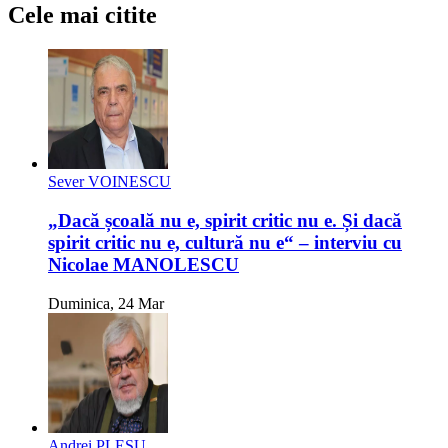
Cele mai citite
Sever VOINESCU
„Dacă școală nu e, spirit critic nu e. Și dacă
spirit critic nu e, cultură nu e“ – interviu cu
Nicolae MANOLESCU
Duminica, 24 Mar
Andrei PLEȘU