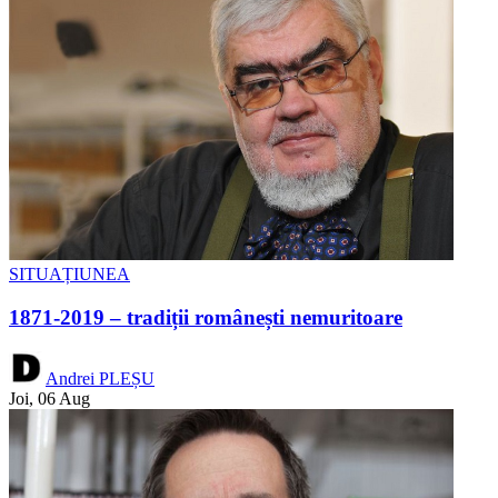
SITUAȚIUNEA
1871-2019 – tradiții românești nemuritoare
Andrei PLEȘU
Joi, 06 Aug