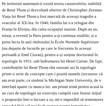
Pe teritoriul matematicii există teoria catastrofelor, stabilită
de René Thom și dezvoltată ulterior de Christopher Zeeman.
Viața lui René Thom a fost marcată de aceeași tragedie a
veacului al XX-lea: în 1940, familia lui s-a refugiat din
Franța în Elveția, din calea ocupației naziste. După un an,
totuși, a revenit la Paris pentru a-și continua studiile, și a
putut lucra în anii războiului la École Normale Supérieure
(nu departe de locurile pe care le frecventa în aceeași
perioadă și Emil Cioran), pentru a-și susține doctoratul în
topologie în 1951, sub îndrumarea lui Henri Cartan. De fapt,
contribuțiile lui René Thom sînt onorate azi în topologie
printr-o serie de concepte care-i poartă numele (recunosc că
am avut parte, ca student la Michigan State University, de o
interfață aparte cu munca lui: am primit temă pentru acasă la
un curs de topologie un exercițiu cumplit care fusese inițial
o propoziție într-o lucrare a sa; mi-e imposibil să rememorez
episodul fără cel mai înalt respect pentru temeritatea