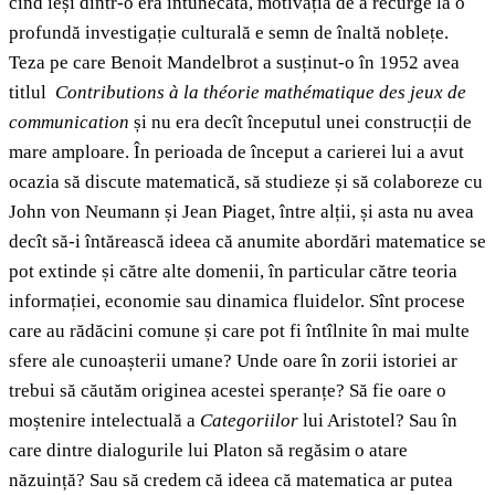
cînd ieși dintr-o eră întunecată, motivația de a recurge la o
profundă investigație culturală e semn de înaltă noblețe.
Teza pe care Benoit Mandelbrot a susținut-o în 1952 avea
titlul
Contributions à la théorie mathématique des jeux de
communication
și nu era decît începutul unei construcții de
mare amploare. În perioada de început a carierei lui a avut
ocazia să discute matematică, să studieze și să colaboreze cu
John von Neumann și Jean Piaget, între alții, și asta nu avea
decît să-i întărească ideea că anumite abordări matematice se
pot extinde și către alte domenii, în particular către teoria
informației, economie sau dinamica fluidelor. Sînt procese
care au rădăcini comune și care pot fi întîlnite în mai multe
sfere ale cunoașterii umane? Unde oare în zorii istoriei ar
trebui să căutăm originea acestei speranțe? Să fie oare o
moștenire intelectuală a
Categoriilor
lui Aristotel? Sau în
care dintre dialogurile lui Platon să regăsim o atare
năzuință? Sau să credem că ideea că matematica ar putea