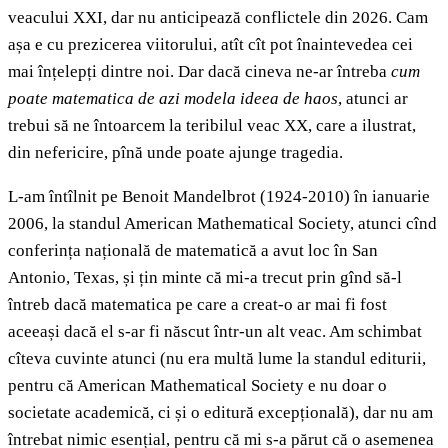
veacului XXI, dar nu anticipează conflictele din 2026. Cam
așa e cu prezicerea viitorului, atît cît pot înaintevedea cei
mai înțelepți dintre noi. Dar dacă cineva ne-ar întreba
cum
poate matematica de azi modela ideea de haos
, atunci ar
trebui să ne întoarcem la teribilul veac XX, care a ilustrat,
din nefericire, pînă unde poate ajunge tragedia.
L-am întîlnit pe Benoit Mandelbrot (1924-2010) în ianuarie
2006, la standul American Mathematical Society, atunci cînd
conferința națională de matematică a avut loc în San
Antonio, Texas, și țin minte că mi-a trecut prin gînd să-l
întreb dacă matematica pe care a creat-o ar mai fi fost
aceeași dacă el s-ar fi născut într-un alt veac. Am schimbat
cîteva cuvinte atunci (nu era multă lume la standul editurii,
pentru că American Mathematical Society e nu doar o
societate academică, ci și o editură excepțională), dar nu am
întrebat nimic esențial, pentru că mi s-a părut că o asemenea