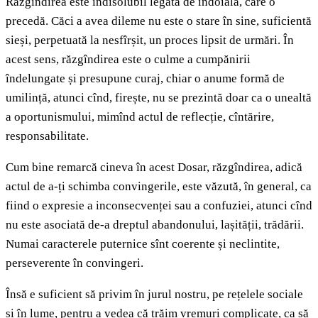
Răzgîndirea este indisolubil legată de îndoială, care o
precedă. Căci a avea dileme nu este o stare în sine, suficientă
sieși, perpetuată la nesfîrșit, un proces lipsit de urmări. În
acest sens, răzgîndirea este o culme a cumpănirii
îndelungate și presupune curaj, chiar o anume formă de
umilință, atunci cînd, firește, nu se prezintă doar ca o unealtă
a oportunismului, mimînd actul de reflecție, cîntărire,
responsabilitate.
Cum bine remarcă cineva în acest Dosar, răzgîndirea, adică
actul de a-ți schimba convingerile, este văzută, în general, ca
fiind o expresie a inconsecvenței sau a confuziei, atunci cînd
nu este asociată de-a dreptul abandonului, lașității, trădării.
Numai caracterele puternice sînt coerente și neclintite,
perseverente în convingeri.
Însă e suficient să privim în jurul nostru, pe rețelele sociale
și în lume, pentru a vedea că trăim vremuri complicate, ca să