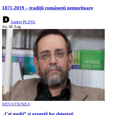
1871-2019 – tradiții românești nemuritoare
Andrei PLEȘU
Joi, 06 Aug
SITUAȚIUNEA
„Cei mulți” și experții lor detestați