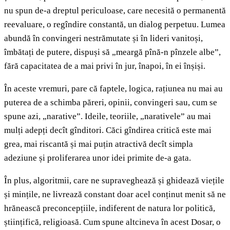
nu spun de-a dreptul periculoase, care necesită o permanentă
reevaluare, o regîndire constantă, un dialog perpetuu. Lumea
abundă în convingeri nestrămutate și în lideri vanitoși,
îmbătați de putere, dispuși să „meargă pînă-n pînzele albe”,
fără capacitatea de a mai privi în jur, înapoi, în ei înșiși.
În aceste vremuri, pare că faptele, logica, rațiunea nu mai au
puterea de a schimba păreri, opinii, convingeri sau, cum se
spune azi, „narative”. Ideile, teoriile, „narativele” au mai
mulți adepți decît gînditori. Căci gîndirea critică este mai
grea, mai riscantă și mai puțin atractivă decît simpla
adeziune și proliferarea unor idei primite de-a gata.
În plus, algoritmii, care ne supraveghează și ghidează viețile
și mințile, ne livrează constant doar acel conținut menit să ne
hrănească preconcepțiile, indiferent de natura lor politică,
științifică, religioasă. Cum spune altcineva în acest Dosar, o