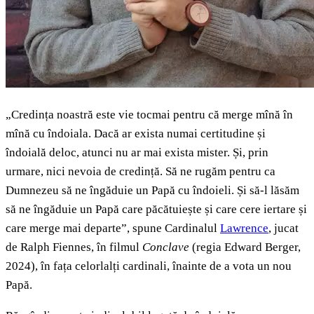
„Credința noastră este vie tocmai pentru că merge mînă în
mînă cu îndoiala. Dacă ar exista numai certitudine și
îndoială deloc, atunci nu ar mai exista mister. Și, prin
urmare, nici nevoia de credință. Să ne rugăm pentru ca
Dumnezeu să ne îngăduie un Papă cu îndoieli. Și să-l lăsăm
să ne îngăduie un Papă care păcătuiește și care cere iertare și
care merge mai departe”, spune Cardinalul
Lawrence
, jucat
de Ralph Fiennes, în filmul
Conclave
(regia Edward Berger,
2024), în fața celorlalți cardinali, înainte de a vota un nou
Papă.