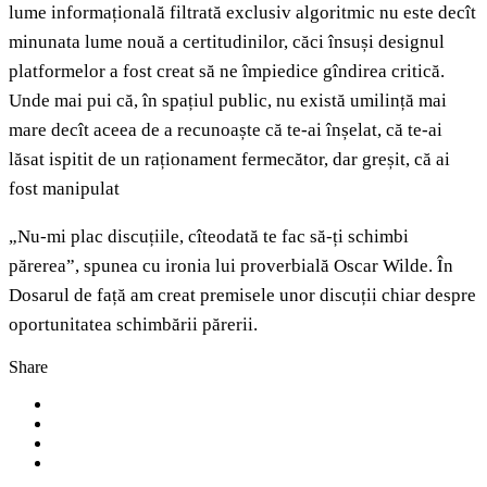
lume informațională filtrată exclusiv algoritmic nu este decît
minunata lume nouă a certitudinilor, căci însuși designul
platformelor a fost creat să ne împiedice gîndirea critică.
Unde mai pui că, în spațiul public, nu există umilință mai
mare decît aceea de a recunoaște că te-ai înșelat, că te-ai
lăsat ispitit de un raționament fermecător, dar greșit, că ai
fost manipulat
„Nu-mi plac discuțiile, cîteodată te fac să-ți schimbi
părerea”, spunea cu ironia lui proverbială Oscar Wilde. În
Dosarul de față am creat premisele unor discuții chiar despre
oportunitatea schimbării părerii.
Share