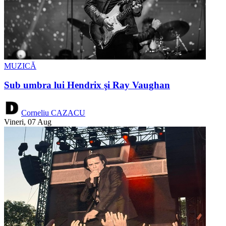
MUZICĂ
Sub umbra lui Hendrix şi Ray Vaughan
Corneliu CAZACU
Vineri, 07 Aug