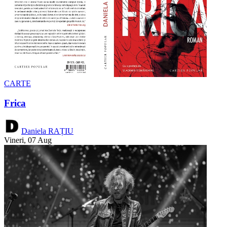
CARTE
Frica
Daniela RAȚIU
Vineri, 07 Aug