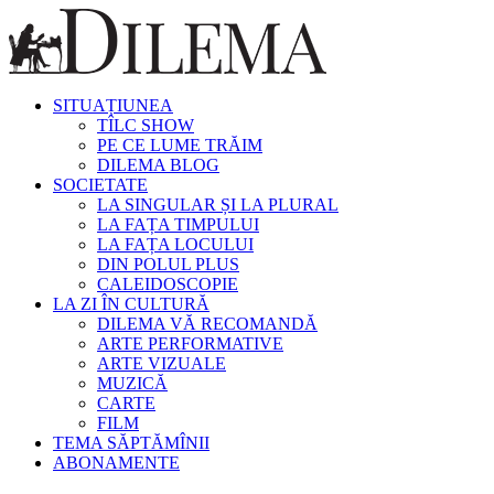
SITUAȚIUNEA
TÎLC SHOW
PE CE LUME TRĂIM
DILEMA BLOG
SOCIETATE
LA SINGULAR ȘI LA PLURAL
LA FAȚA TIMPULUI
LA FAȚA LOCULUI
DIN POLUL PLUS
CALEIDOSCOPIE
LA ZI ÎN CULTURĂ
DILEMA VĂ RECOMANDĂ
ARTE PERFORMATIVE
ARTE VIZUALE
MUZICĂ
CARTE
FILM
TEMA SĂPTĂMÎNII
ABONAMENTE