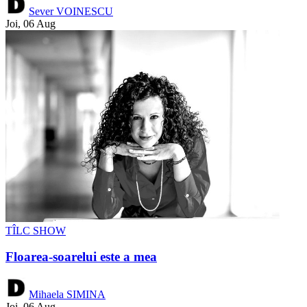
Sever VOINESCU
Joi, 06 Aug
TÎLC SHOW
Floarea-soarelui este a mea
Mihaela SIMINA
Joi, 06 Aug