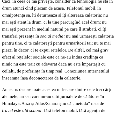
Căci, în ceea ce mă privește, consider că tehnologia ne stă în
drum atunci cînd plecăm de acasă. Telefonul mobil, în
omnipotența sa, îți deturnează și îți alterează călătoria: nu
mai ești atent la drum, ci la tine parcurgînd acel drum; nu
mai ești prezent în mediul natural pe care îl străbați, ci îți
transferi prezența în
social media;
nu mai urmărești călătoria
pentru tine, ci te călătorești pentru urmăritorii tăi; nu te mai
pierzi în decor, ci te expui rețelelor. De altfel, cel mai grav
efect al rețelelor sociale este că ne-au indus credința că
nimic nu este trăit cu adevărat dacă nu este împărtășit cu
ceilalți, de preferință în timp real. Conexiunea Internetului
înseamnă însă deconectarea de la călătorie.
Am scris despre toate acestea în fiecare dintre cele trei cărți
ale mele, iar cei care mi-au citit jurnalele de călătorie în
Himalaya, Anzi și Atlas/Sahara știu că „metoda” mea de
travel
este
old school:
fără telefon mobil, fără agenții de