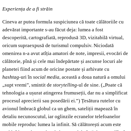
Experiența de a fi străin
Cineva ar putea formula suspiciunea că toate călătoriile cu
adevărat importante s-au făcut deja: lumea a fost
descoperită, cartografiată, reprodusă 3D, vizitabilă virtual,
oricum supraexpusă de turismul compulsiv. Niciodată
omenirea n-a avut atîția amatori de note, impresii, evocări de
călătorie, pînă și cele mai îndepărtate și ascunse locuri ale
planetei fiind acum de oricine postate și arhivate cu
hashtag
-uri în
social media
, această a doua natură a omului
„supt vremi”, smintit de
storytelling
-ul de sine. („Poate că
tehnologia a ușurat atingerea frumuseții, dar nu a simplificat
procesul aprecierii sau posedării ei.”) Țesătura rutelor cu
avionul îmbracă globul ca un ghem, sateliții mapează în
detaliu necunoscutul, iar oglinzile ecranelor telefoanelor
mobile reproduc lumea la infinit. Să călătorești acum este