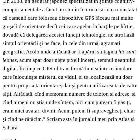
„În 2008, un geograf japonez specializat în ştiinţe cognitiv-
comportamentale a făcut un studiu în urma căruia a constatat
că oamenii care foloseau dispozitive GPS făceau mai multe
greşeli de orientare decît cei care apelau la hărţile pe hîrtie,
dovadă că delegarea acestei funcții tehnologiei ne atrofiază
simțul orientării și ne face, în cele din urmă, agramați
geografic. Acolo unde altădată ar fi apărut sintagma
hic sunt
leones
, acum apar doar nişte pixeli incerţi, semnul neantului
digital. În timp ce GPS-ul transformă lumea într-o simulare
care înlocuieşte misterul cu vidul, el te localizează nu doar
pentru propria ta orientare, dar şi pentru utilizarea ta de către
alţii. Altădată, cînd memoram numere de telefon și adrese, și
cînd nimeni nu știa unde sîntem, nici cum puteam fi găsiți,
eram mici avatari divini. Acum putem fi supravegheați chiar
şi cînd ne rătăcim.” Scriam asta în jurnalul meu prin Atlas și
Sahara.