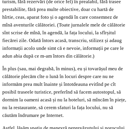
turism, fără rezervări (de orice fel) în prealabil, fără trasee
prestabilite, fără prea multe obiective, doar cu hartă de
hîrtie, ceas, aparat foto și o agendă în care consemnez de
mînă aventurile călătoriei. (Toate jurnalele mele de călătorie
sînt scrise de mînă, în agendă, la fața locului, la sfîrșitul
fiecărei zile. Odată întors acasă, transcriu, stilizez și adaug
informații acolo unde simt că e nevoie, informații pe care le
adun abia după ce m-am întors din călătorie.)
În plus (sau, mai degrabă, în minus), eu și tovarășul meu de
călătorie plecăm cîte o lună în locuri despre care nu ne
informăm prea mult înainte și întotdeauna evitînd pe cît
posibil traseele turistice, preferînd să facem autostopul, să
dormim la oameni acasă și nu la hoteluri, să mîncăm în piețe,
nu la restaurante, să cerem sfaturi la fața locului, nu să
căutăm îndrumare pe Internet.
Astfel, lăsăm spațiu de manevră neprevăzutului și norocului