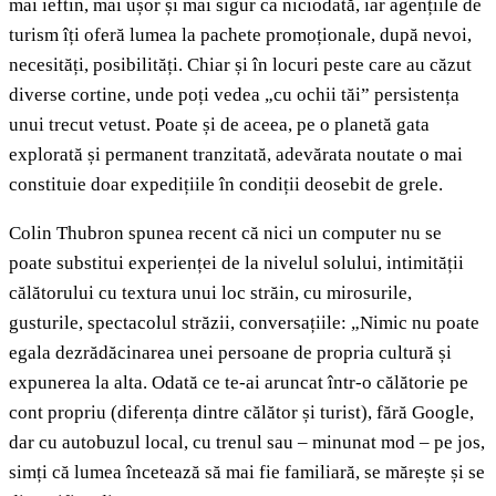
mai ieftin, mai ușor și mai sigur ca niciodată, iar agențiile de
turism îți oferă lumea la pachete promoționale, după nevoi,
necesități, posibilități. Chiar și în locuri peste care au căzut
diverse cortine, unde poți vedea „cu ochii tăi” persistența
unui trecut vetust. Poate și de aceea, pe o planetă gata
explorată și permanent tranzitată, adevărata noutate o mai
constituie doar expedițiile în condiții deosebit de grele.
Colin Thubron spunea recent că nici un computer nu se
poate substitui experienței de la nivelul solului, intimității
călătorului cu textura unui loc străin, cu mirosurile,
gusturile, spectacolul străzii, conversațiile: „Nimic nu poate
egala dezrădăcinarea unei persoane de propria cultură și
expunerea la alta. Odată ce te-ai aruncat într-o călătorie pe
cont propriu (diferența dintre călător și turist), fără Google,
dar cu autobuzul local, cu trenul sau – minunat mod – pe jos,
simți că lumea încetează să mai fie familiară, se mărește și se