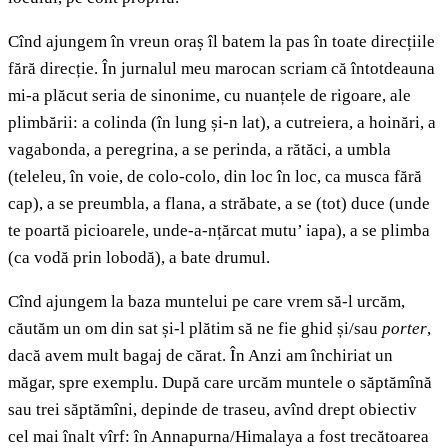
Cînd ajungem în vreun oraș îl batem la pas în toate direcțiile
fără direcție. În jurnalul meu marocan scriam că întotdeauna
mi-a plăcut seria de sinonime, cu nuanțele de rigoare, ale
plimbării: a colinda (în lung și-n lat), a cutreiera, a hoinări, a
vagabonda, a peregrina, a se perinda, a rătăci, a umbla
(teleleu, în voie, de colo-colo, din loc în loc, ca musca fără
cap), a se preumbla, a flana, a străbate, a se (tot) duce (unde
te poartă picioarele, unde-a-nțărcat mutu’ iapa), a se plimba
(ca vodă prin lobodă), a bate drumul.
Cînd ajungem la baza muntelui pe care vrem să-l urcăm,
căutăm un om din sat și-l plătim să ne fie ghid și/sau
porter
,
dacă avem mult bagaj de cărat. În Anzi am închiriat un
măgar, spre exemplu. După care urcăm muntele o săptămînă
sau trei săptămîni, depinde de traseu, avînd drept obiectiv
cel mai înalt vîrf: în Annapurna/Himalaya a fost trecătoarea