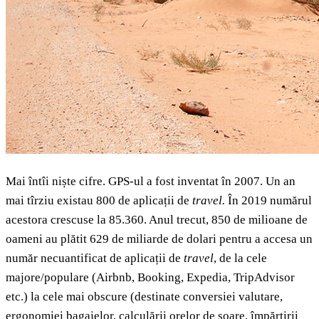
Mai întîi niște cifre. GPS-ul a fost inventat în 2007. Un an
mai tîrziu existau 800 de aplicații de
travel.
În 2019 numărul
acestora crescuse la 85.360. Anul trecut, 850 de milioane de
oameni au plătit 629 de miliarde de dolari pentru a accesa un
număr necuantificat de aplicații de
travel
, de la cele
majore/populare (Airbnb, Booking, Expedia, TripAdvisor
etc.) la cele mai obscure (destinate conversiei valutare,
ergonomiei bagajelor, calculării orelor de soare, împărțirii