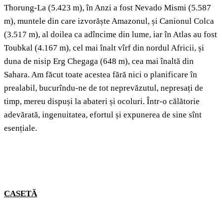
Thorung-La (5.423 m), în Anzi a fost Nevado Mismi (5.587
m), muntele din care izvorăște Amazonul, și Canionul Colca
(3.517 m), al doilea ca adîncime din lume, iar în Atlas au fost
Toubkal (4.167 m), cel mai înalt vîrf din nordul Africii, și
duna de nisip Erg Chegaga (648 m), cea mai înaltă din
Sahara. Am făcut toate acestea fără nici o planificare în
prealabil, bucurîndu-ne de tot neprevăzutul, nepresați de
timp, mereu dispuși la abateri și ocoluri. Într-o călătorie
adevărată, ingenuitatea, efortul și expunerea de sine sînt
esențiale.
CASETĂ