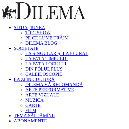
SITUAȚIUNEA
TÎLC SHOW
PE CE LUME TRĂIM
DILEMA BLOG
SOCIETATE
LA SINGULAR ȘI LA PLURAL
LA FAȚA TIMPULUI
LA FAȚA LOCULUI
DIN POLUL PLUS
CALEIDOSCOPIE
LA ZI ÎN CULTURĂ
DILEMA VĂ RECOMANDĂ
ARTE PERFORMATIVE
ARTE VIZUALE
MUZICĂ
CARTE
FILM
TEMA SĂPTĂMÎNII
ABONAMENTE