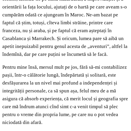
orientării la fața locului, ajutați de o hartă pe care aveam s-o
cumpărăm odată ce ajungeam în Maroc. Ne-am bazat pe
faptul că știm, totuși, cîteva limbi străine, printre care
franceza, nu și araba, și pe faptul că eram așteptați în
Casablanca și Marrakech. Și oricum, lumea pare să aibă un
apetit inepuizabil pentru genul acesta de „aventuri”, altfel la
îndemînă, dar pe care puțini se încumetă să le facă.
Pentru mine însă, mersul mult pe jos, fără să-mi contabilizez
pașii, într-o călătorie lungă, îndepărtată și solitară, este
desfășurarea la un nivel mai profund a independenței și
integrității personale, ca să spun așa, felul meu de a mă
asigura că absorb experiența, că merit locul și geografia spre
care mă îndrum atunci cînd simt c-a venit timpul să plec
pentru o vreme din propria lume, pe care nu o pot vedea
niciodată din afară.