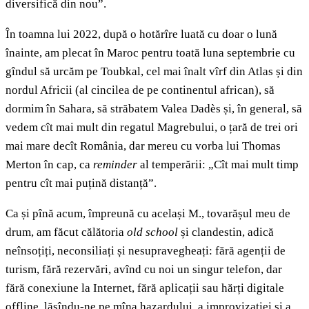
diversifică din nou”.
În toamna lui 2022, după o hotărîre luată cu doar o lună
înainte, am plecat în Maroc pentru toată luna septembrie cu
gîndul să urcăm pe Toubkal, cel mai înalt vîrf din Atlas și din
nordul Africii (al cincilea de pe continentul african), să
dormim în Sahara, să străbatem Valea Dadès și, în general, să
vedem cît mai mult din regatul Magrebului, o țară de trei ori
mai mare decît România, dar mereu cu vorba lui Thomas
Merton în cap, ca
reminder
al temperării: „Cît mai mult timp
pentru cît mai puțină distanță”.
Ca și pînă acum, împreună cu același M., tovarășul meu de
drum, am făcut călătoria
old school
și clandestin, adică
neînsoțiți, neconsiliați și nesupravegheați: fără agenții de
turism, fără rezervări, avînd cu noi un singur telefon, dar
fără conexiune la Internet, fără aplicații sau hărți digitale
offline, lăsîndu-ne pe mîna hazardului, a improvizației și a