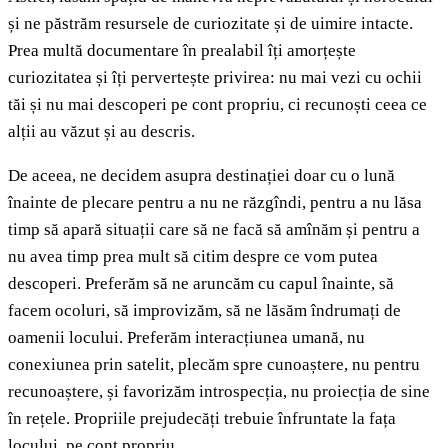
și ne păstrăm resursele de curiozitate și de uimire intacte.
Prea multă documentare în prealabil îți amorțește
curiozitatea și îți pervertește privirea: nu mai vezi cu ochii
tăi și nu mai descoperi pe cont propriu, ci recunoști ceea ce
alții au văzut și au descris.
De aceea, ne decidem asupra destinației doar cu o lună
înainte de plecare pentru a nu ne răzgîndi, pentru a nu lăsa
timp să apară situații care să ne facă să amînăm și pentru a
nu avea timp prea mult să citim despre ce vom putea
descoperi. Preferăm să ne aruncăm cu capul înainte, să
facem ocoluri, să improvizăm, să ne lăsăm îndrumați de
oamenii locului. Preferăm interacțiunea umană, nu
conexiunea prin satelit, plecăm spre cunoaștere, nu pentru
recunoaștere, și favorizăm introspecția, nu proiecția de sine
în rețele. Propriile prejudecăți trebuie înfruntate la fața
locului, pe cont propriu.