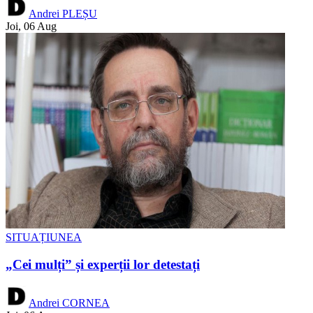
Andrei PLEȘU
Joi, 06 Aug
SITUAȚIUNEA
„Cei mulți” și experții lor detestați
Andrei CORNEA