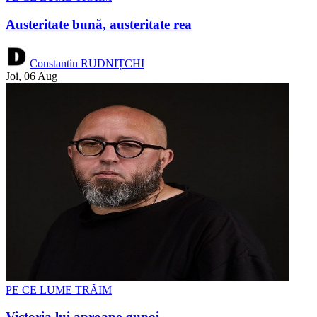
Austeritate bună, austeritate rea
Constantin RUDNIȚCHI
Joi, 06 Aug
PE CE LUME TRĂIM
Victoria lui aproape-gunoi