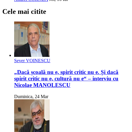
Cele mai citite
Sever VOINESCU
„Dacă școală nu e, spirit critic nu e. Și dacă
spirit critic nu e, cultură nu e“ – interviu cu
Nicolae MANOLESCU
Duminica, 24 Mar