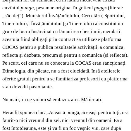
cuvîntul
punga
, pesemne originat în goticul
puggs
(literal:
„săculeț”). Ministerul Învățămîntului, Cercetării, Sportului,
Tineretului și Învățămîntului (și Tineretului) a constitut un
grup de lucru însărcinat cu lămurirea chestiunii, membrii
acestuia fiind obligați prin contract să utilizeze platforma
COCAS pentru a publica rezultatele activității, a comunica,
reflecta și dezbate, precum și pentru a comunica (și reflecta).
Pe scurt, cei care nu se conectau la COCAS erau sancționați.
Etimologia, din păcate, nu a fost elucidată, însă atelierele
oferite gratuit pentru a se familiariza profesorii cu platforma
s-au dovedit pasionante.
Nu mai știu ce voiam să emfazez aici. Mă iertați.
Heraclit spunea clar: „Această pungă, aceeaşi pentru toţi, n-a
făurit-o nici vreunul din zei, nici vreunul din oameni. Ea a
fost întotdeauna, este şi va fi un foc veşnic viu, care după