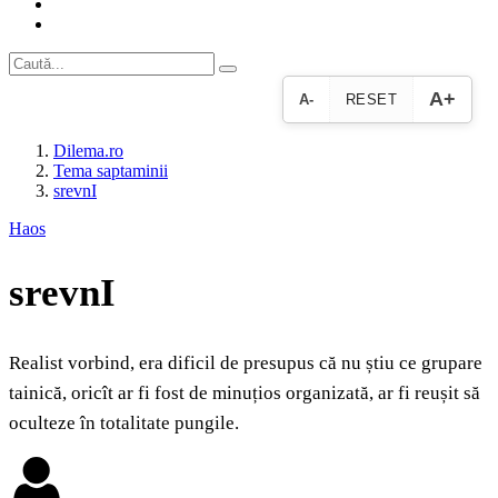
A+
A-
RESET
Dilema.ro
Tema saptaminii
srevnI
Haos
srevnI
Realist vorbind, era dificil de presupus că nu știu ce grupare
tainică, oricît ar fi fost de minuțios organizată, ar fi reușit să
oculteze în totalitate pungile.