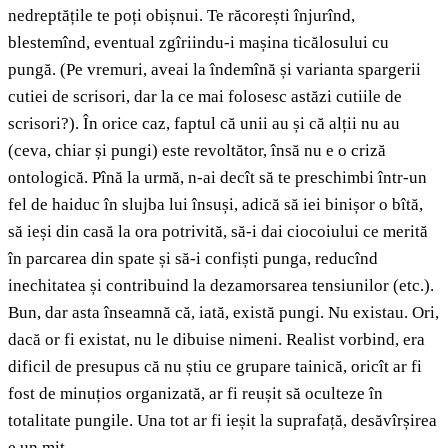
nedreptățile te poți obișnui. Te răcorești înjurînd,
blestemînd, eventual zgîriindu-i mașina ticălosului cu
pungă. (Pe vremuri, aveai la îndemînă și varianta spargerii
cutiei de scrisori, dar la ce mai folosesc astăzi cutiile de
scrisori?). În orice caz, faptul că unii au și că alții nu au
(ceva, chiar și pungi) este revoltător, însă nu e o criză
ontologică. Pînă la urmă, n-ai decît să te preschimbi într-un
fel de haiduc în slujba lui însuși, adică să iei binișor o bîtă,
să ieși din casă la ora potrivită, să-i dai ciocoiului ce merită
în parcarea din spate și să-i confiști punga, reducînd
inechitatea și contribuind la dezamorsarea tensiunilor (etc.).
Bun, dar asta înseamnă că, iată, există pungi. Nu existau. Ori,
dacă or fi existat, nu le dibuise nimeni. Realist vorbind, era
dificil de presupus că nu știu ce grupare tainică, oricît ar fi
fost de minuțios organizată, ar fi reușit să oculteze în
totalitate pungile. Una tot ar fi ieșit la suprafață, desăvîrșirea
e un mit.