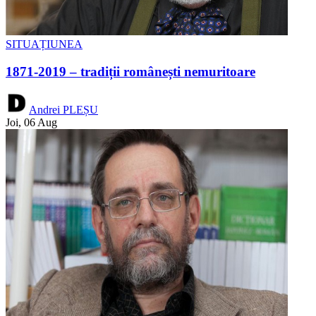
SITUAȚIUNEA
1871-2019 – tradiții românești nemuritoare
Andrei PLEȘU
Joi, 06 Aug