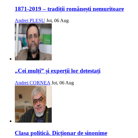
1871-2019 – tradiții românești nemuritoare
Andrei PLEȘU
Joi, 06 Aug
„Cei mulți” și experții lor detestați
Andrei CORNEA
Joi, 06 Aug
Clasa politică. Dicționar de sinonime