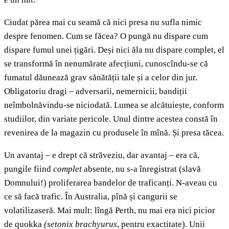
Ciudat părea mai cu seamă că nici presa nu sufla nimic
despre fenomen. Cum se făcea? O pungă nu dispare cum
dispare fumul unei țigări. Deși nici ăla nu dispare complet, el
se transformă în nenumărate afecțiuni, cunoscîndu-se că
fumatul dăunează grav sănătății tale și a celor din jur.
Obligatoriu dragi – adversarii, nemernicii, bandiții
neîmbolnăvindu-se niciodată. Lumea se alcătuiește, conform
studiilor, din variate pericole. Unul dintre acestea constă în
revenirea de la magazin cu produsele în mînă. Și presa tăcea.
Un avantaj – e drept că străveziu, dar avantaj – era că,
pungile fiind
complet
absente, nu s-a înregistrat (slavă
Domnului!) proliferarea bandelor de traficanți. N-aveau cu
ce să facă trafic. În Australia, pînă și cangurii se
volatilizaseră. Mai mult: lîngă Perth, nu mai era nici picior
de quokka
(
setonix brachyurus
, pentru exactitate). Unii