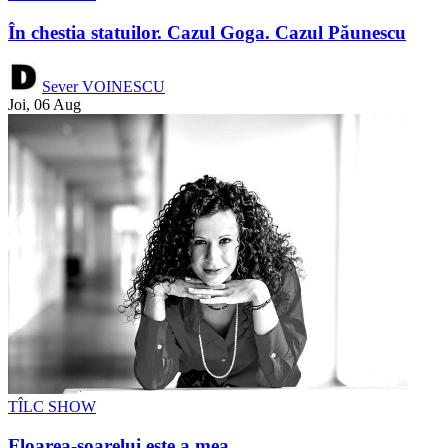
În chestia statuilor. Cazul Goga. Cazul Păunescu
Sever VOINESCU
Joi, 06 Aug
TÎLC SHOW
Floarea-soarelui este a mea