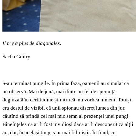
Il n
’
y a plus de diagonales
.
Sacha Guitry
S-au terminat pungile. În prima fază, oamenii au simulat că
nu observă. Mai de jenă, mai dintr-un fel de speranță
deghizată în certitudine științifică, nu vorbea nimeni. Totuși,
era destul de vizibil că unii spionau discret lumea din jur,
căutînd să prindă cel mai mic semn al prezenței unei pungi.
Bineînțeles că ar fi fost invidioși dacă ar fi descoperit că alții
au, dar, în același timp, s-ar mai fi liniștit. În fond, cu