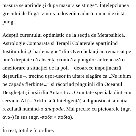
măsură se aprinde şi după măsură se stinge”. Înțelepciunea
grecului de lîngă Izmir s-a dovedit caducă: nu mai există
pungi.
Adepții curentului optimistic de la secția de Metapsihică,
Astrologie Comparată și Terapii Colaterale aparținînd
Institutului „Charlemagne” din Overchelăuţi au remarcat pe
bună dreptate că absența cronică a pungilor antrenează o
ameliorare a situației de la poli – deoarece împuținează
deșeurile –, trecînd ușor-ușor în uitare șlagăre ca „Ne iubim
pe zăpada fierbinte...” și răcorind pinguinii din Oceanul
Dezghețat și urșii din Antarctica. O unitate specială dintr-un
serviciu AI (= Artificială Inteligență) a dignosticat situația
rezultată numind-o
anapoda
. Mai precis: cu picioarele (ngr.
ανά-) în sus (ngr. -ποδα < πόδια).
În rest, totul e în ordine.