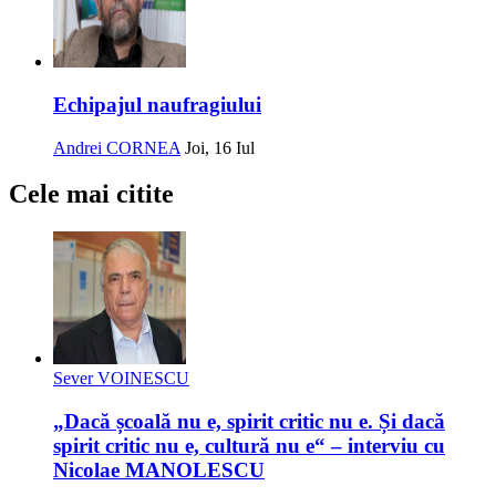
Echipajul naufragiului
Andrei CORNEA
Joi, 16 Iul
Cele mai citite
Sever VOINESCU
„Dacă școală nu e, spirit critic nu e. Și dacă
spirit critic nu e, cultură nu e“ – interviu cu
Nicolae MANOLESCU