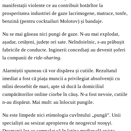
manifestații violente ce au contribuit hotărîtor la
prosperitatea industriei de gaze lacrimogene, matrace, tonfe,
benzină (pentru cocktailuri Molotov) și bandaje.
Nu se mai găseau nici pungi de gaze. N-au mai explodat,
așadar, cetățeni, județe ori sate. Neîndoielnic, s-au prăbușit
fabricile de conducte. Inginerii concediați au devenit șoferi
la companii de
ride-sharing
.
Alarmiștii spuneau că vor dispărea și cutiile. Rezultatul
imediat a fost că piața muncii a privilegiat absolvenții cu
mîini deosebit de mari, apte să ducă la domiciliul
cumpărătorilor online ciorbe în căuș. N-a fost nevoie, cutiile
n-au dispărut. Mai mult: au înlocuit pungile.
Nu este limpede nici etimologia cuvîntului „pungă”. Unii
specialiști au sesizat apropierea de neogrecul πουγγί.
Dușmanii lor au semnalat că în latina medievală exista