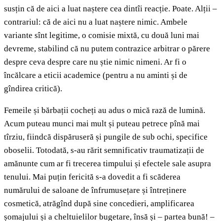
susțin că de aici a luat naștere cea dintîi reacție. Poate. Alții –
contrariul: că de aici nu a luat naștere nimic. Ambele
variante sînt legitime, o comisie mixtă, cu două luni mai
devreme, stabilind că nu putem contrazice arbitrar o părere
despre ceva despre care nu știe nimic nimeni. Ar fi o
încălcare a eticii academice (pentru a nu aminti și de
gîndirea critică).
Femeile și bărbații cocheți au adus o mică rază de lumină.
Acum puteau munci mai mult și puteau petrece pînă mai
tîrziu, fiindcă dispăruseră și pungile de sub ochi, specifice
oboselii. Totodată, s-au rărit semnificativ traumatizații de
amănunte cum ar fi trecerea timpului și efectele sale asupra
tenului. Mai puțin fericită s-a dovedit a fi scăderea
numărului de saloane de înfrumusețare și întreținere
cosmetică, atrăgînd după sine concedieri, amplificarea
șomajului și a cheltuielilor bugetare, însă și – partea bună! –