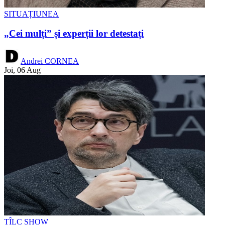
SITUAȚIUNEA
„Cei mulți” și experții lor detestați
Andrei CORNEA
Joi, 06 Aug
TÎLC SHOW