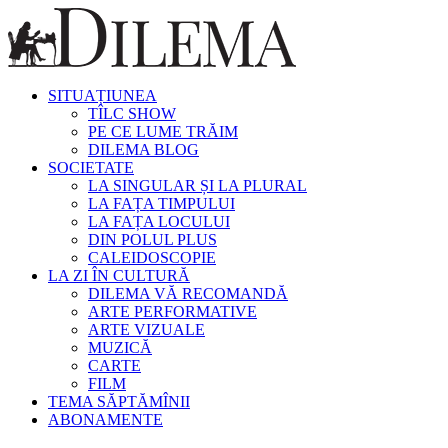
SITUAȚIUNEA
TÎLC SHOW
PE CE LUME TRĂIM
DILEMA BLOG
SOCIETATE
LA SINGULAR ȘI LA PLURAL
LA FAȚA TIMPULUI
LA FAȚA LOCULUI
DIN POLUL PLUS
CALEIDOSCOPIE
LA ZI ÎN CULTURĂ
DILEMA VĂ RECOMANDĂ
ARTE PERFORMATIVE
ARTE VIZUALE
MUZICĂ
CARTE
FILM
TEMA SĂPTĂMÎNII
ABONAMENTE