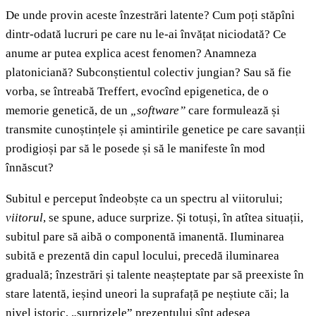
De unde provin aceste înzestrări latente? Cum poți stăpîni
dintr-odată lucruri pe care nu le-ai învățat niciodată? Ce
anume ar putea explica acest fenomen? Anamneza
platoniciană? Subconștientul colectiv jungian? Sau să fie
vorba, se întreabă Treffert, evocînd epigenetica, de o
memorie genetică, de un
„software”
care formulează și
transmite cunoștințele și amintirile genetice pe care savanții
prodigioși par să le posede și să le manifeste în mod
înnăscut?
Subitul e perceput îndeobște ca un spectru al viitorului;
viitorul
, se spune, aduce surprize. Și totuși, în atîtea situații,
subitul pare să aibă o componentă imanentă. Iluminarea
subită e prezentă din capul locului, precedă iluminarea
graduală; înzestrări și talente neașteptate par să preexiste în
stare latentă, ieșind uneori la suprafață pe neștiute căi; la
nivel istoric, „surprizele” prezentului sînt adesea