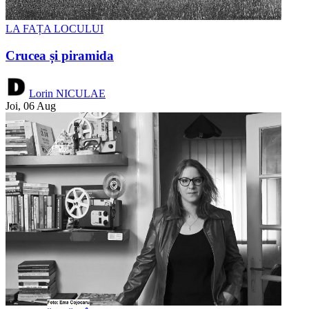
LA FAȚA LOCULUI
Crucea și piramida
Lorin NICULAE
Joi, 06 Aug