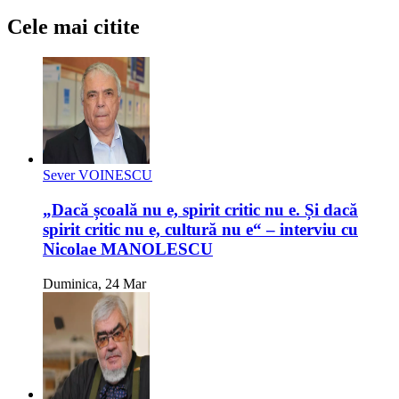
Cele mai citite
Sever VOINESCU
„Dacă școală nu e, spirit critic nu e. Și dacă
spirit critic nu e, cultură nu e“ – interviu cu
Nicolae MANOLESCU
Duminica, 24 Mar