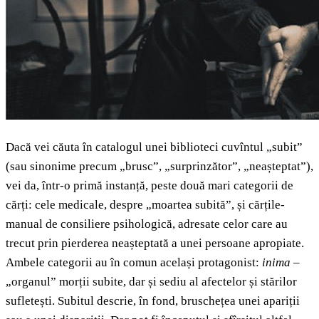
Dacă vei căuta în catalogul unei biblioteci cuvîntul „subit”
(sau sinonime precum „brusc”, „surprinzător”, „neașteptat”),
vei da, într-o primă instanță, peste două mari categorii de
cărți: cele medicale, despre „moartea subită”, și cărțile-
manual de consiliere psihologică, adresate celor care au
trecut prin pierderea neașteptată a unei persoane apropiate.
Ambele categorii au în comun același protagonist:
inima
–
„organul” morții subite, dar și sediu al afectelor și stărilor
sufletești. Subitul descrie, în fond, bruschețea unei apariții