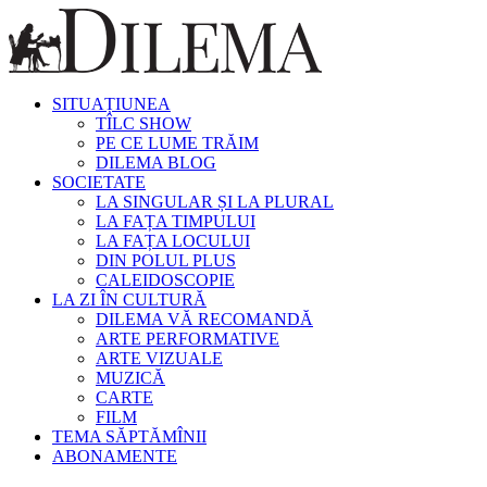
SITUAȚIUNEA
TÎLC SHOW
PE CE LUME TRĂIM
DILEMA BLOG
SOCIETATE
LA SINGULAR ȘI LA PLURAL
LA FAȚA TIMPULUI
LA FAȚA LOCULUI
DIN POLUL PLUS
CALEIDOSCOPIE
LA ZI ÎN CULTURĂ
DILEMA VĂ RECOMANDĂ
ARTE PERFORMATIVE
ARTE VIZUALE
MUZICĂ
CARTE
FILM
TEMA SĂPTĂMÎNII
ABONAMENTE