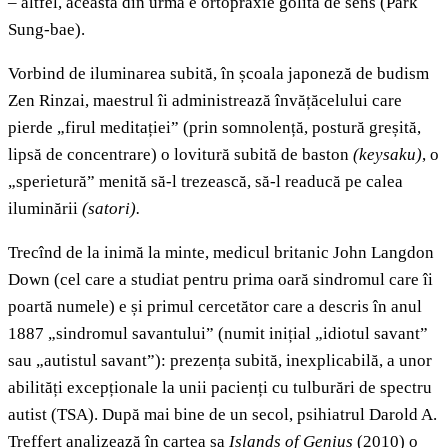
– altfel, aceasta din urmă e ortopraxie golită de sens (Park
Sung-bae).
Vorbind de iluminarea subită, în școala japoneză de budism
Zen Rinzai, maestrul îi administrează învățăcelului care
pierde „firul meditației” (prin somnolență, postură greșită,
lipsă de concentrare) o lovitură subită de baston
(keysaku)
, o
„sperietură” menită să-l trezească, să-l readucă pe calea
iluminării
(satori).
Trecînd de la inimă la minte, medicul britanic John Langdon
Down (cel care a studiat pentru prima oară sindromul care îi
poartă numele) e și primul cercetător care a descris în anul
1887 „sindromul savantului” (numit inițial „idiotul savant”
sau „autistul savant”): prezența subită, inexplicabilă, a unor
abilități excepționale la unii pacienți cu tulburări de spectru
autist (TSA). După mai bine de un secol, psihiatrul Darold A.
Treffert analizează în cartea sa
Islands of Genius
(2010) o