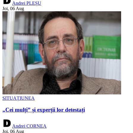
Andrei PLEȘU
Joi, 06 Aug
SITUAȚIUNEA
„Cei mulți” și experții lor detestați
Andrei CORNEA
Joi, 06 Aug