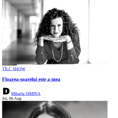
TÎLC SHOW
Floarea-soarelui este a mea
Mihaela SIMINA
Joi, 06 Aug