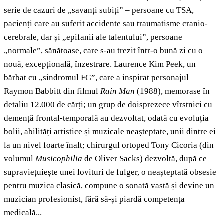
serie de cazuri de „savanți subiți” – persoane cu TSA,
pacienți care au suferit accidente sau traumatisme cranio-
cerebrale, dar și „epifanii ale talentului”, persoane
„normale”, sănătoase, care s-au trezit într-o bună zi cu o
nouă, excepțională, înzestrare. Laurence Kim Peek, un
bărbat cu „sindromul FG”, care a inspirat personajul
Raymon Babbitt din filmul
Rain Man
(1988), memorase în
detaliu 12.000 de cărți; un grup de doisprezece vîrstnici cu
demență frontal-temporală au dezvoltat, odată cu evoluția
bolii, abilități artistice și muzicale neașteptate, unii dintre ei
la un nivel foarte înalt; chirurgul ortoped
Tony Cicoria
(din
volumul
Musicophilia
de Oliver Sacks) dezvoltă, după ce
supraviețuiește unei lovituri de fulger, o neașteptată obsesie
pentru muzica clasică, compune o sonată vastă și devine un
muzician profesionist, fără să-și piardă competența
medicală...