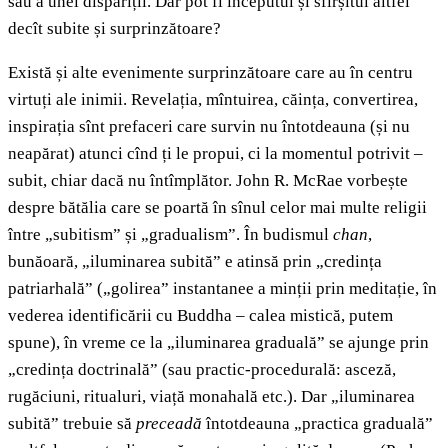
sau a unei dispariții. Dar pot fi începutul și sfîrșitul altfel
decît subite și surprinzătoare?
Există și alte evenimente surprinzătoare care au în centru
virtuți ale inimii. Revelația, mîntuirea, căința, convertirea,
inspirația sînt prefaceri care survin nu întotdeauna (și nu
neapărat) atunci cînd ți le propui, ci la momentul potrivit –
subit, chiar dacă nu întîmplător. John R. McRae vorbește
despre bătălia care se poartă în sînul celor mai multe religii
între „subitism” și „gradualism”. În budismul
chan
,
bunăoară, „iluminarea subită” e atinsă prin „credința
patriarhală” („golirea” instantanee a minții prin meditație, în
vederea identificării cu Buddha – calea mistică, putem
spune), în vreme ce la „iluminarea graduală” se ajunge prin
„credința doctrinală” (sau practic-procedurală: asceză,
rugăciuni, ritualuri, viață monahală etc.). Dar „iluminarea
subită” trebuie să
preceadă
întotdeauna „practica graduală”