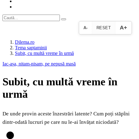
A+
A-
RESET
Dilema.ro
Tema saptaminii
Subit, cu multă vreme în urmă
Iac-așa, nitam-nisam, pe nepusă masă
Subit, cu multă vreme în
urmă
De unde provin aceste înzestrări latente? Cum poți stăpîni
dintr-odată lucruri pe care nu le-ai învățat niciodată?