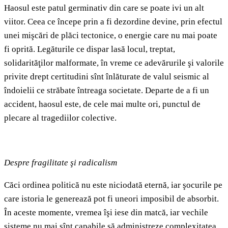
Haosul este patul germinativ din care se poate ivi un alt
viitor. Ceea ce începe prin a fi dezordine devine, prin efectul
unei mişcări de plăci tectonice, o energie care nu mai poate
fi oprită. Legăturile ce dispar lasă locul, treptat,
solidarităţilor malformate, în vreme ce adevărurile şi valorile
privite drept certitudini sînt înlăturate de valul seismic al
îndoielii ce străbate întreaga societate. Departe de a fi un
accident, haosul este, de cele mai multe ori, punctul de
plecare al tragediilor colective.
Despre fragilitate şi radicalism
Căci ordinea politică nu este niciodată eternă, iar şocurile pe
care istoria le generează pot fi uneori imposibil de absorbit.
În aceste momente, vremea îşi iese din matcă, iar vechile
sisteme nu mai sînt capabile să administreze complexitatea