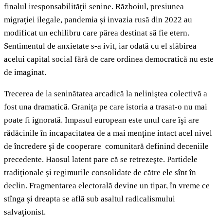
finalul iresponsabilităţii senine. Războiul, presiunea
migraţiei ilegale, pandemia şi invazia rusă din 2022 au
modificat un echilibru care părea destinat să fie etern.
Sentimentul de anxietate s-a ivit, iar odată cu el slăbirea
acelui capital social fără de care ordinea democratică nu este
de imaginat.
Trecerea de la seninătatea arcadică la neliniştea colectivă a
fost una dramatică. Graniţa pe care istoria a trasat-o nu mai
poate fi ignorată. Impasul european este unul care îşi are
rădăcinile în incapacitatea de a mai menţine intact acel nivel
de încredere şi de cooperare comunitară definind deceniile
precedente. Haosul latent pare că se retrezeşte. Partidele
tradiţionale şi regimurile consolidate de către ele sînt în
declin. Fragmentarea electorală devine un tipar, în vreme ce
stînga şi dreapta se află sub asaltul radicalismului
salvaţionist.