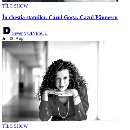
TÎLC SHOW
În chestia statuilor. Cazul Goga. Cazul Păunescu
Sever VOINESCU
Joi, 06 Aug
TÎLC SHOW