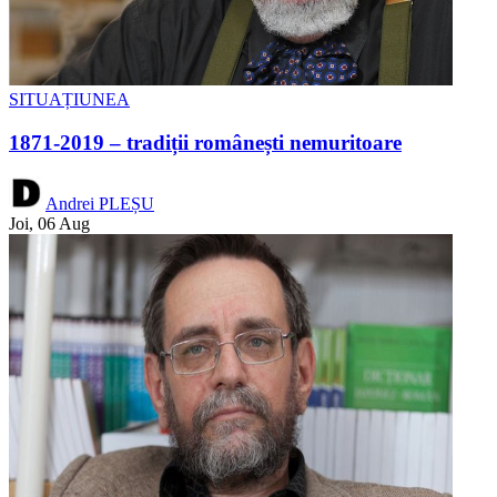
SITUAȚIUNEA
1871-2019 – tradiții românești nemuritoare
Andrei PLEȘU
Joi, 06 Aug