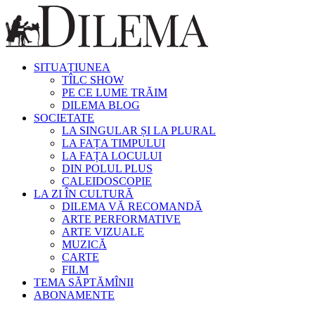
SITUAȚIUNEA
TÎLC SHOW
PE CE LUME TRĂIM
DILEMA BLOG
SOCIETATE
LA SINGULAR ȘI LA PLURAL
LA FAȚA TIMPULUI
LA FAȚA LOCULUI
DIN POLUL PLUS
CALEIDOSCOPIE
LA ZI ÎN CULTURĂ
DILEMA VĂ RECOMANDĂ
ARTE PERFORMATIVE
ARTE VIZUALE
MUZICĂ
CARTE
FILM
TEMA SĂPTĂMÎNII
ABONAMENTE