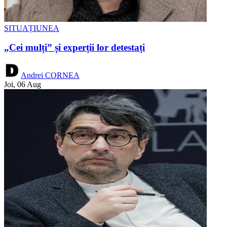
SITUAȚIUNEA
„Cei mulți” și experții lor detestați
Andrei CORNEA
Joi, 06 Aug