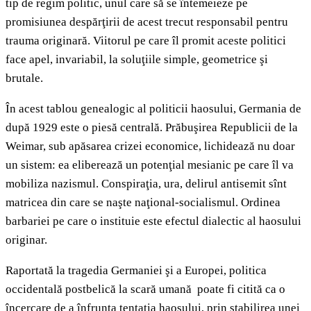
tip de regim politic, unul care să se întemeieze pe
promisiunea despărţirii de acest trecut responsabil pentru
trauma originară. Viitorul pe care îl promit aceste politici
face apel, invariabil, la soluţiile simple, geometrice şi
brutale.
În acest tablou genealogic al politicii haosului, Germania de
după 1929 este o piesă centrală. Prăbuşirea Republicii de la
Weimar, sub apăsarea crizei economice, lichidează nu doar
un sistem: ea eliberează un potenţial mesianic pe care îl va
mobiliza nazismul. Conspiraţia, ura, delirul antisemit sînt
matricea din care se naşte naţional-socialismul. Ordinea
barbariei pe care o instituie este efectul dialectic al haosului
originar.
Raportată la tragedia Germaniei şi a Europei, politica
occidentală postbelică la scară umană poate fi citită ca o
încercare de a înfrunta tentaţia haosului, prin stabilirea unei