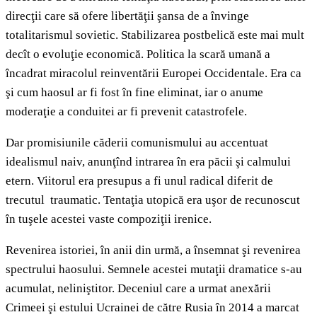
direcţii care să ofere libertăţii şansa de a învinge
totalitarismul sovietic. Stabilizarea postbelică este mai mult
decît o evoluţie economică. Politica la scară umană a
încadrat miracolul reinventării Europei Occidentale. Era ca
şi cum haosul ar fi fost în fine eliminat, iar o anume
moderaţie a conduitei ar fi prevenit catastrofele.
Dar promisiunile căderii comunismului au accentuat
idealismul naiv, anunţînd intrarea în era păcii şi calmului
etern. Viitorul era presupus a fi unul radical diferit de
trecutul traumatic. Tentaţia utopică era uşor de recunoscut
în tuşele acestei vaste compoziţii irenice.
Revenirea istoriei, în anii din urmă, a însemnat şi revenirea
spectrului haosului. Semnele acestei mutaţii dramatice s-au
acumulat, neliniştitor. Deceniul care a urmat anexării
Crimeei şi estului Ucrainei de către Rusia în 2014 a marcat