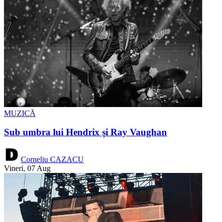
MUZICĂ
Sub umbra lui Hendrix şi Ray Vaughan
Corneliu CAZACU
Vineri, 07 Aug