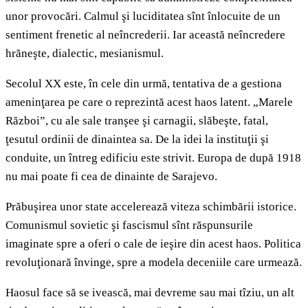
unor provocări. Calmul şi luciditatea sînt înlocuite de un
sentiment frenetic al neîncrederii. Iar această neîncredere
hrăneşte, dialectic, mesianismul.
Secolul XX este, în cele din urmă, tentativa de a gestiona
ameninţarea pe care o reprezintă acest haos latent. „Marele
Război”, cu ale sale tranşee şi carnagii, slăbeşte, fatal,
ţesutul ordinii de dinaintea sa. De la idei la instituţii şi
conduite, un întreg edificiu este strivit. Europa de după 1918
nu mai poate fi cea de dinainte de Sarajevo.
Prăbuşirea unor state accelerează viteza schimbării istorice.
Comunismul sovietic şi fascismul sînt răspunsurile
imaginate spre a oferi o cale de ieşire din acest haos. Politica
revoluţionară învinge, spre a modela deceniile care urmează.
Haosul face să se ivească, mai devreme sau mai tîziu, un alt