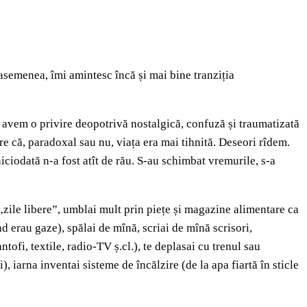
asemenea, îmi amintesc încă și mai bine tranziția
oi avem o privire deopotrivă nostalgică, confuză și traumatizată
re că, paradoxal sau nu, viața era mai tihnită. Deseori rîdem.
iciodată n-a fost atît de rău. S-au schimbat vremurile, s-a
 „zile libere”, umblai mult prin piețe și magazine alimentare ca
nd erau gaze), spălai de mînă, scriai de mînă scrisori,
tofi, textile, radio-TV ș.cl.), te deplasai cu trenul sau
 iarna inventai sisteme de încălzire (de la apa fiartă în sticle