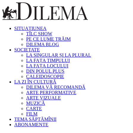
SITUAȚIUNEA
TÎLC SHOW
PE CE LUME TRĂIM
DILEMA BLOG
SOCIETATE
LA SINGULAR ȘI LA PLURAL
LA FAȚA TIMPULUI
LA FAȚA LOCULUI
DIN POLUL PLUS
CALEIDOSCOPIE
LA ZI ÎN CULTURĂ
DILEMA VĂ RECOMANDĂ
ARTE PERFORMATIVE
ARTE VIZUALE
MUZICĂ
CARTE
FILM
TEMA SĂPTĂMÎNII
ABONAMENTE