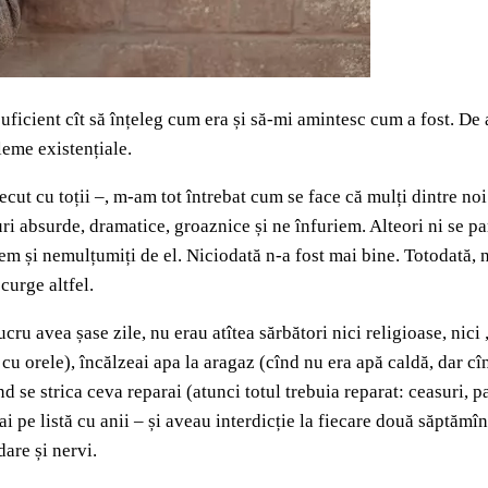
ficient cît să înțeleg cum era și să-mi amintesc cum a fost. De 
leme existențiale.
recut cu toții –, m-am tot întrebat cum se face că mulți dintre n
ri absurde, dramatice, groaznice și ne înfuriem. Alteori ni se pa
em și nemulțumiți de el. Niciodată n-a fost mai bine. Totodată, n
curge altfel.
ru avea șase zile, nu erau atîtea sărbători nici religioase, nici
 cu orele), încălzeai apa la aragaz (cînd nu era apă caldă, dar cî
 se strica ceva reparai (atunci totul trebuia reparat: ceasuri, pan
e listă cu anii – și aveau interdicție la fiecare două săptămîni),
dare și nervi.