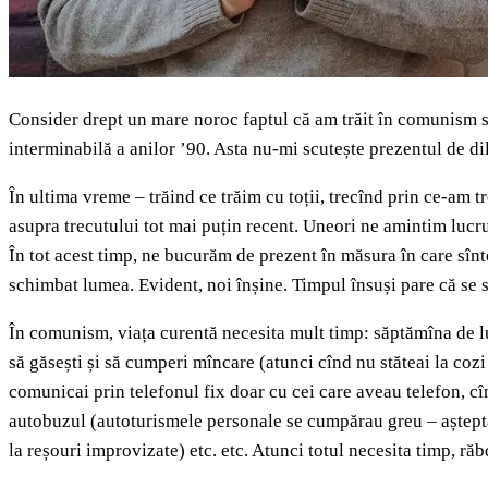
Consider drept un mare noroc faptul că am trăit în comunism su
interminabilă a anilor ’90. Asta nu-mi scutește prezentul de di
În ultima vreme – trăind ce trăim cu toții, trecînd prin ce-am t
asupra trecutului tot mai puțin recent. Uneori ne amintim lucru
În tot acest timp, ne bucurăm de prezent în măsura în care sînt
schimbat lumea. Evident, noi înșine. Timpul însuși pare că se s
În comunism, viața curentă necesita mult timp: săptămîna de luc
să găsești și să cumperi mîncare (atunci cînd nu stăteai la cozi
comunicai prin telefonul fix doar cu cei care aveau telefon, cînd
autobuzul (autoturismele personale se cumpărau greu – așteptai p
la reșouri improvizate) etc. etc. Atunci totul necesita timp, răb