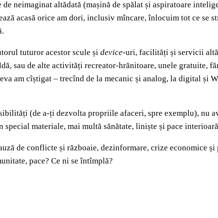
e de neimaginat altădată (mașină de spălat și aspiratoare inteli
vrează acasă orice am dori, inclusiv mîncare, înlocuim tot ce se s
ă.
torul tuturor acestor scule și
device
-uri, facilități și servicii 
ldă, sau de alte activități recreator-hrănitoare, unele gratuite, f
tceva am cîștigat – trecînd de la mecanic și analog, la digital și
ibilități (de a-ți dezvolta propriile afaceri, spre exemplu), nu a
în special materiale, mai multă sănătate, liniște și pace interioa
n cauză de conflicte și războaie, dezinformare, crize economice și
munitate, pace? Ce ni se întîmplă?