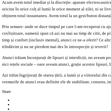
Acum avem totul imediat și la discreție: aparate electrocasnic
oricine în orice colț al lumii în orice moment al zilei, ni se li
obținem totul instantaneu. Avem totul la un gest/buton distanț
Prin urmare: unde se duce timpul pe care l-am recuperat cu aju
covîrșitoare, oamenii spun că azi nu mai au timp de citit, de pi
timp și confort (inclusiv mental), atunci ce ne-a oferit? Ce al
trîndăvim și nu ne pierdem mai des în introspecție și reverii?
Atunci trăiam înconjurați de lipsuri și interdicții, nu aveam pos
nici rețele sociale – oare aveam atunci, grație acestor lipsuri, 
Azi trăim îngrijorați de starea țării, a lumii și a viitorului di
vremurile de atunci erau definite ele de stabilitate, consens, i
Share