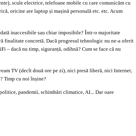
gente), scule electrice, telefoane mobile cu care comunicăm cu
trică, oricine are laptop și mașină personală etc. etc. Acum
altădată inaccesibile sau chiar imposibile? Într-o majoritate
ără finalitate concretă. Dacă progresul tehnologic nu ne-a oferit
 WiFi – dacă nu timp, siguranță, odihnă? Cum se face că nu
veam TV (decît două ore pe zi), nici presă liberă, nici Internet,
ră? Timp cu noi înșine?
 politice, pandemii, schimbări climatice, AI... Dar oare